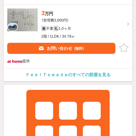
3
万円
（管理費3,000円）
不要
1.0ヶ月
敷
礼
2階 / 1LDK / 34.78㎡
お問い合わせ
（無料）
提供
ＦｅｅｌＴｏｗａｄａのすべての部屋を見る