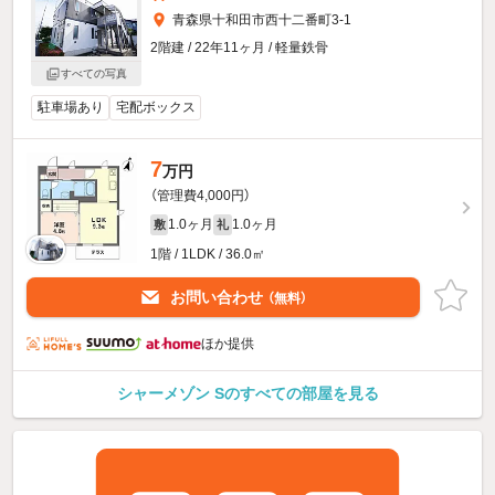
青森県十和田市西十二番町3-1
2階建 / 22年11ヶ月 / 軽量鉄骨
すべての写真
駐車場あり
宅配ボックス
7
万円
（管理費4,000円）
1.0ヶ月
1.0ヶ月
敷
礼
1階 / 1LDK / 36.0㎡
お問い合わせ
（無料）
ほか提供
シャーメゾン Sのすべての部屋を見る