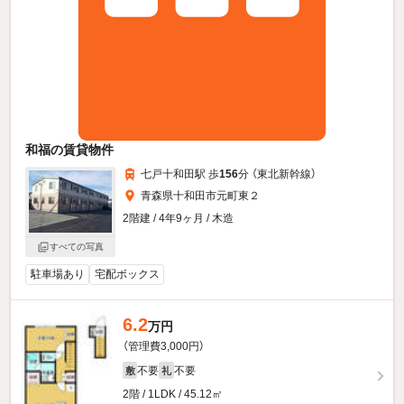
和福の賃貸物件
七戸十和田駅 歩
156
分 （東北新幹線）
青森県十和田市元町東２
2階建 / 4年9ヶ月 / 木造
すべての写真
駐車場あり
宅配ボックス
6.2
万円
（管理費3,000円）
不要
不要
敷
礼
2階 / 1LDK / 45.12㎡