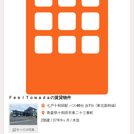
ＦｅｅｌＴｏｗａｄａの賃貸物件
七戸十和田駅 バス
40
分 歩
7
分 （東北新幹線）
青森県十和田市東二十三番町
2階建 / 37年9ヶ月 / 木造
すべての写真