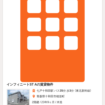
インフィニートST Aの賃貸物件
七戸十和田駅 バス
35
分 歩
3
分 （東北新幹線）
青森県十和田市穂並町
2階建 / 23年9ヶ月 / 木造