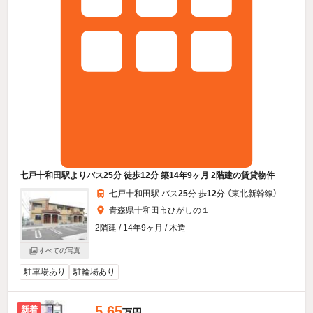
七戸十和田駅よりバス25分 徒歩12分 築14年9ヶ月 2階建の賃貸物件
七戸十和田駅 バス
25
分 歩
12
分 （東北新幹線）
青森県十和田市ひがしの１
2階建 / 14年9ヶ月 / 木造
すべての写真
駐車場あり
駐輪場あり
5.65
新着
万円