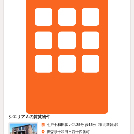
シエリアＡの賃貸物件
七戸十和田駅 バス
25
分 歩
15
分 （東北新幹線）
青森県十和田市西十四番町