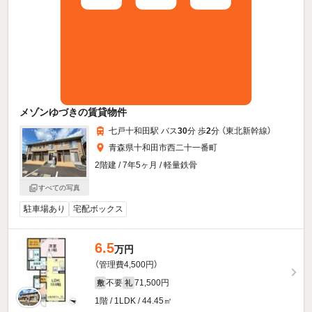
メゾンゆづきの賃貸物件
七戸十和田駅 バス
30
分 歩
2
分 （東北新幹線）
青森県十和田市西二十一番町
2階建 / 7年5ヶ月 / 軽量鉄骨
すべての写真
駐車場あり
宅配ボックス
6.5
万円
（管理費4,500円）
不要
71,500円
敷
礼
1階 / 1LDK / 44.45㎡