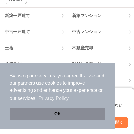
該当件数:
物件一覧に反映
15
件
新築一戸建て
新築マンション
中古一戸建て
中古マンション
土地
不動産売却
外壁塗装
引越し見積もり
By using our services, you agree that we and
住宅ローン
カードローン
our
partners
use cookies to improve
advertising and enhance your experience on
不動産会社情報
マンション情報
アプリに切り替えて、サクサクお部屋探し
our services.
Privacy Policy
会員登録なしですぐ使える。マップ検索やお気に入り保存など、
アプリ限定の便利な機能が使えます！
OK
Web版で続行
アプリを開く
駅・沿線を変更
絞り込み条件を変更