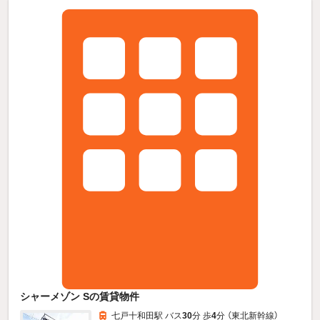
シャーメゾン Sの賃貸物件
七戸十和田駅 バス
30
分 歩
4
分 （東北新幹線）