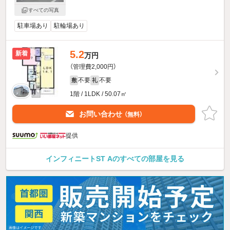
すべての写真
駐車場あり
駐輪場あり
5.2
新着
万円
（管理費2,000円）
不要
不要
敷
礼
1階 / 1LDK / 50.07㎡
お問い合わせ
（無料）
提供
インフィニートST Aのすべての部屋を見る