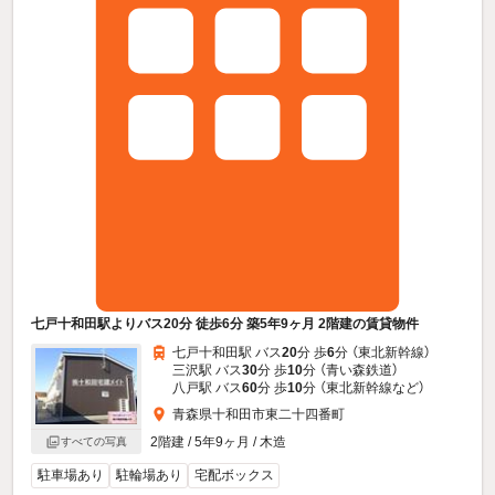
七戸十和田駅よりバス20分 徒歩6分 築5年9ヶ月 2階建の賃貸物件
七戸十和田駅 バス
20
分 歩
6
分 （東北新幹線）
三沢駅 バス
30
分 歩
10
分 （青い森鉄道）
八戸駅 バス
60
分 歩
10
分 （東北新幹線
など
）
青森県十和田市東二十四番町
2階建 / 5年9ヶ月 / 木造
すべての写真
駐車場あり
駐輪場あり
宅配ボックス