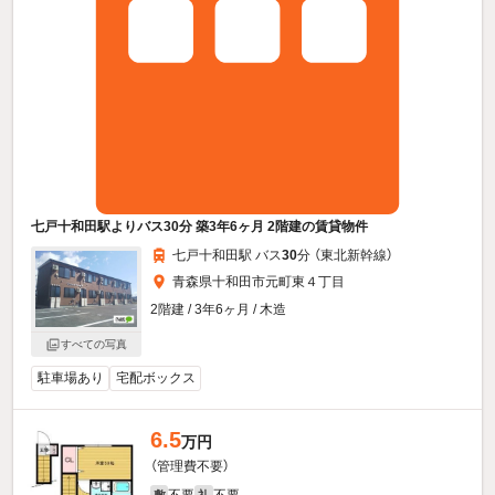
七戸十和田駅よりバス30分 築3年6ヶ月 2階建の賃貸物件
七戸十和田駅 バス
30
分 （東北新幹線）
青森県十和田市元町東４丁目
2階建 / 3年6ヶ月 / 木造
すべての写真
駐車場あり
宅配ボックス
6.5
万円
（管理費不要）