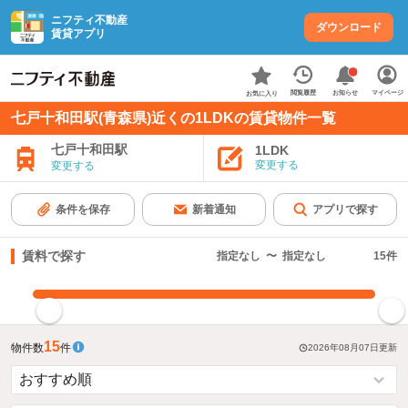
ニフティ不動産
ダウンロード
賃貸アプリ
お知らせ
閲覧履歴
マイページ
お気に入り
七戸十和田駅(青森県)近くの1LDKの賃貸物件一覧
七戸十和田駅
1LDK
変更する
変更する
条件を保存
新着通知
アプリで探す
賃料で探す
指定なし
〜
指定なし
15
件
指定した賃料で絞り込む
15
物件数
件
2026年08月07日
更新