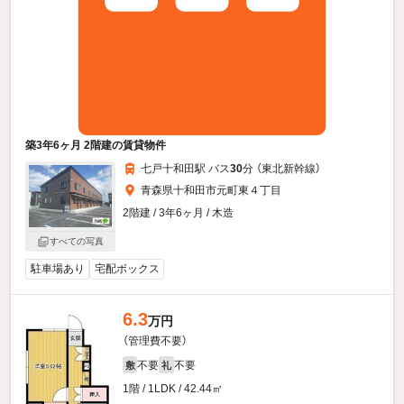
築3年6ヶ月 2階建の賃貸物件
七戸十和田駅 バス
30
分 （東北新幹線）
青森県十和田市元町東４丁目
2階建 / 3年6ヶ月 / 木造
すべての写真
駐車場あり
宅配ボックス
6.3
万円
（管理費不要）
不要
不要
敷
礼
1階 / 1LDK / 42.44㎡