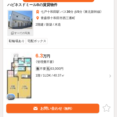
ハピネスドミールBの賃貸物件
七戸十和田駅 バス
30
分 歩
5
分 （東北新幹線）
青森県十和田市西三番町
2階建 / 新築 / 木造
すべての写真
駐輪場あり
宅配ボックス
6.3
万円
（管理費不要）
不要
63,000円
敷
礼
1階 / 1LDK / 40.37㎡
お問い合わせ
（無料）