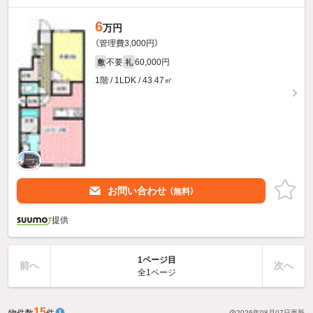
6
万円
（管理費3,000円）
不要
60,000円
敷
礼
1階 / 1LDK / 43.47㎡
お問い合わせ
（無料）
提供
1ページ目
前へ
次へ
全1ページ
15
物件数
件
2026年08月07日
更新