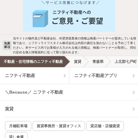
人気のこだわり条件
バス・トイレ別
2階以上
駐車場あり
ペット相談
当サイトの物件及び不動産会社、外壁塗装業者の情報は検索パートナーが提供している情
報であり、ニフティライフスタイル株式会社は内容の責任を負わないことを予めご了承く
免責
事項
ださい。本サービス内でお客様が入力される個人情報は、検索パートナーが取得し、同社
洗濯機置場あり
独立洗面台
の定める個人情報規約に従って取り扱われます。
不動産・住宅情報のニフティ不動産
賃貸
青森県
上北郡七戸町
エアコンあり
都市ガス
ニフティ不動産
ニフティ不動産アプリ
温水洗浄便座
オートロック
＼Because／ ニフティ不動産
コンロ2口以上
追焚き機能
賃貸
TV付インターホン
角部屋
新着のみ
インターネット無料
月極駐車場
賃貸事務所・賃貸オフィス
貸店舗・店舗賃貸
貸し倉庫