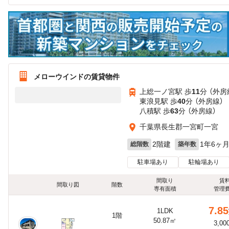
メローウインドの賃貸物件
上総一ノ宮駅 歩
11
分 （外房
東浪見駅 歩
40
分 （外房線）
八積駅 歩
63
分 （外房線）
千葉県長生郡一宮町一宮
2階建
1年6ヶ
総階数
築年数
駐車場あり
駐輪場あり
間取り
賃
間取り図
階数
専有面積
管理
7.85
1LDK
1階
50.87㎡
3,00