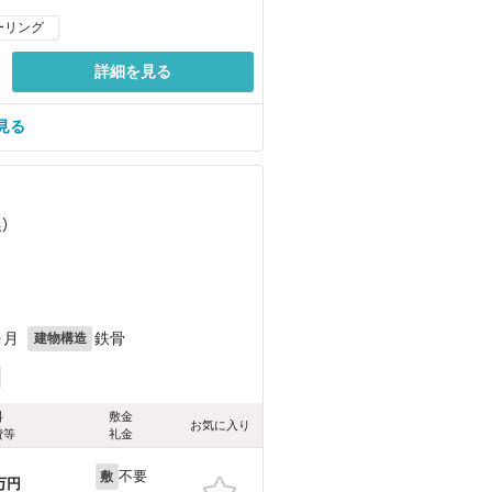
ーリング
詳細を見る
見る
）
ヶ月
鉄骨
建物構造
料
敷金
お気に入り
費等
礼金
不要
敷
万円