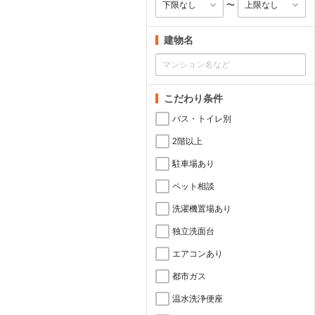
〜
建物名
こだわり条件
バス・トイレ別
2階以上
駐車場あり
ペット相談
洗濯機置場あり
独立洗面台
エアコンあり
都市ガス
温水洗浄便座