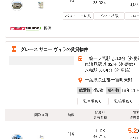
38.02㎡
3,00
バス・トイレ別
ペット相談
フロ
提供
グレース サニー ヴィラの賃貸物件
上総一ノ宮駅 歩
12
分 （外房
東浪見駅 歩
32
分 （外房線）
八積駅 歩
64
分 （外房線）
千葉県長生郡一宮町東野
2階建
18年11
総階数
築年数
駐車場あり
駐輪場あり
間取り
賃
間取り図
階数
専有面積
管理
5.2
1LDK
1階
46.71㎡
7,50