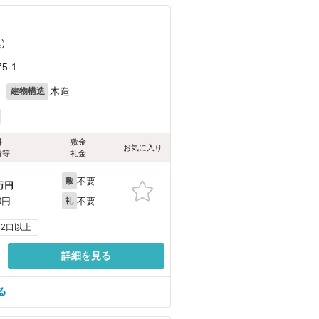
）
5-1
月
木造
建物構造
料
敷金
お気に入り
費等
礼金
不要
敷
万円
不要
0円
礼
2口以上
詳細を見る
る