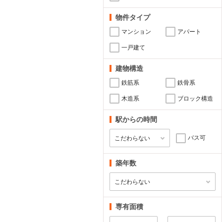
物件タイプ
マンション
アパート
一戸建て
建物構造
鉄筋系
鉄骨系
木造系
ブロック構造
駅からの時間
バス可
築年数
専有面積