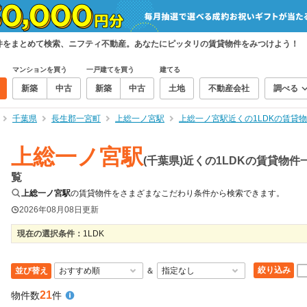
貸物件をまとめて検索、ニフティ不動産。あなたにピッタリの賃貸物件をみつけよう！
マンションを買う
一戸建てを買う
建てる
新築
中古
新築
中古
土地
不動産会社
調べる
千葉県
長生郡一宮町
上総一ノ宮駅
上総一ノ宮駅近くの1LDKの賃貸
上総一ノ宮駅
(千葉県)近くの1LDKの賃貸物件
覧
上総一ノ宮駅
の賃貸物件をさまざまなこだわり条件から検索できます。
2026年08月08日
更新
現在の選択条件：
1LDK
絞り込み
並び替え
＆
21
物件数
件