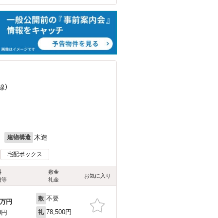
線）
月
木造
建物構造
宅配ボックス
料
敷金
お気に入り
費等
礼金
不要
敷
万円
78,500円
0円
礼