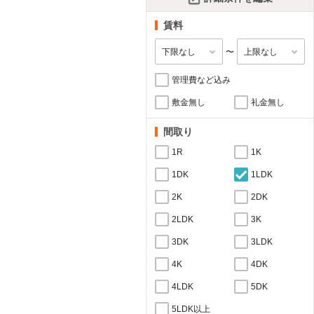
賃料
〜
管理費など込み
敷金無し
礼金無し
間取り
1R
1K
1DK
1LDK
2K
2DK
2LDK
3K
3DK
3LDK
4K
4DK
4LDK
5DK
5LDK以上