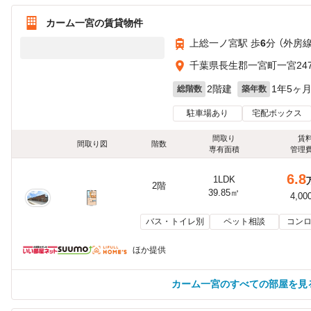
カーム一宮の賃貸物件
上総一ノ宮駅 歩
6
分 （外房線
千葉県長生郡一宮町一宮247
2階建
1年5ヶ
総階数
築年数
駐車場あり
宅配ボックス
間取り
賃
間取り図
階数
専有面積
管理
6.8
1LDK
2階
39.85㎡
4,00
バス・トイレ別
ペット相談
コンロ
ほか提供
カーム一宮のすべての部屋を見