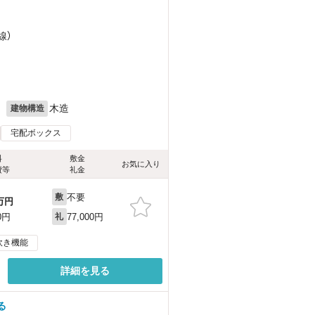
線）
月
木造
建物構造
宅配ボックス
料
敷金
お気に入り
費等
礼金
不要
敷
万円
77,000円
0円
礼
炊き機能
詳細を見る
る