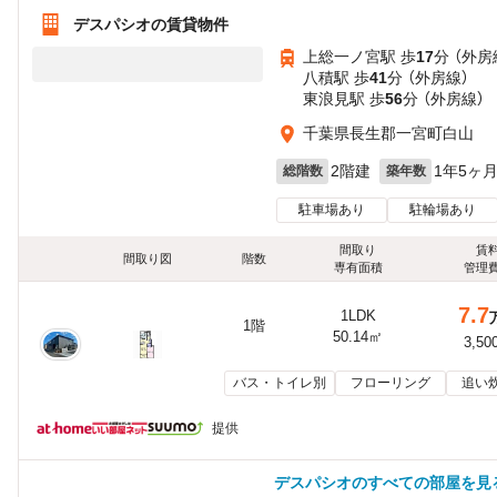
デスパシオの賃貸物件
上総一ノ宮駅 歩
17
分 （外房
八積駅 歩
41
分 （外房線）
東浪見駅 歩
56
分 （外房線）
千葉県長生郡一宮町白山
2階建
1年5ヶ
総階数
築年数
駐車場あり
駐輪場あり
間取り
賃
間取り図
階数
専有面積
管理
7.7
1LDK
1階
50.14㎡
3,50
バス・トイレ別
フローリング
追い
提供
デスパシオのすべての部屋を見