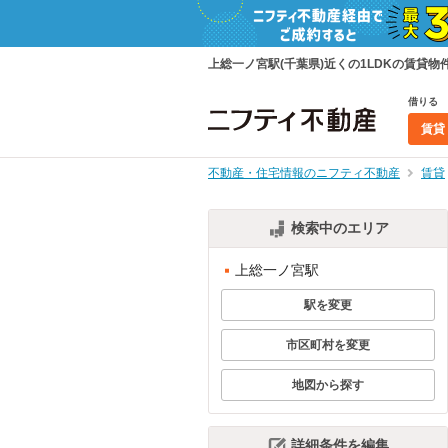
上総一ノ宮駅(千葉県)近くの1LDKの賃
借りる
賃貸
不動産・住宅情報のニフティ不動産
賃貸
検索中のエリア
上総一ノ宮駅
駅を変更
市区町村を変更
地図から探す
詳細条件を編集