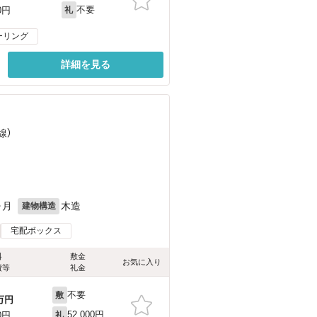
不要
0円
礼
ーリング
詳細を見る
線）
ヶ月
木造
建物構造
宅配ボックス
料
敷金
お気に入り
費等
礼金
不要
敷
万円
52,000円
0円
礼