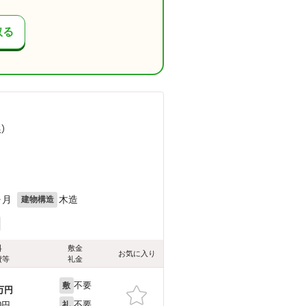
取る
）
ヶ月
木造
建物構造
料
敷金
お気に入り
費等
礼金
不要
敷
万円
不要
0円
礼