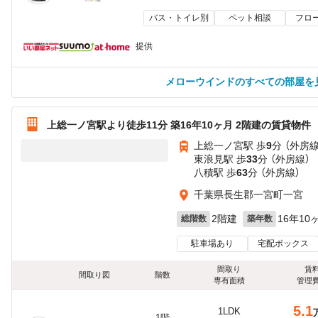
バス・トイレ別
ペット相談
フロ
提供
メローウインドのすべての部屋を
上総一ノ宮駅より徒歩11分 築16年10ヶ月 2階建の賃貸物件
上総一ノ宮駅 歩
9
分 （外房線
東浪見駅 歩
33
分 （外房線）
八積駅 歩
63
分 （外房線）
千葉県長生郡一宮町一宮
2階建
16年10
総階数
築年数
駐車場あり
宅配ボックス
間取り
賃
間取り図
階数
専有面積
管理
5.1
1LDK
1階