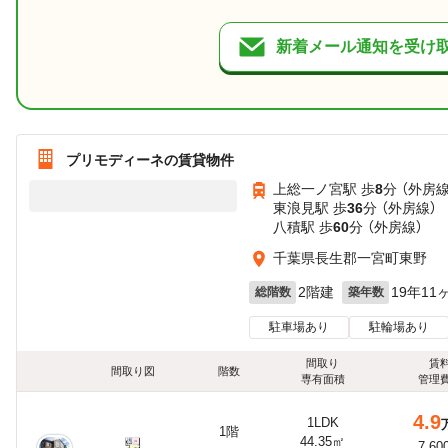
新着メール通知を受け
プリモディーネの賃貸物件
上総一ノ宮駅 歩
8
分 （外房線
東浪見駅 歩
36
分 （外房線）
八積駅 歩
60
分 （外房線）
千葉県長生郡一宮町東野
2階建
19年11
総階数
築年数
駐車場あり
駐輪場あり
間取り
賃
間取り図
階数
専有面積
管理
4.9
1LDK
1階
44.35㎡
7,60