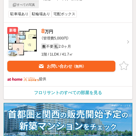
すべての写真
駐車場あり
駐輪場あり
宅配ボックス
8
新着
万円
（管理費5,000円）
不要
2.0ヶ月
敷
礼
1階 / 1LDK / 41.7㎡
お問い合わせ
（無料）
提供
フロリサントのすべての部屋を見る