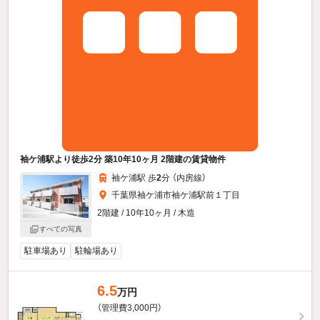
袖ケ浦駅より徒歩2分 築10年10ヶ月 2階建の賃貸物件
袖ケ浦駅 歩
2
分 （内房線）
千葉県袖ケ浦市袖ケ浦駅前１丁目
2階建 / 10年10ヶ月 / 木造
すべての写真
駐車場あり
駐輪場あり
6.5
万円
（管理費3,000円）