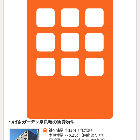
つばさガーデン奈良輪の賃貸物件
袖ケ浦駅 歩
18
分 （内房線）
木更津駅 バス
25
分 （内房線
など
）