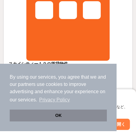
スカイシティー１９の賃貸物件
長浦駅 歩
17
分 （内房線）
By using our services, you agree that we and
品川駅 バス
68
分 歩
84
分 （常磐線
など
）
our
partners
use cookies to improve
千葉県袖ケ浦市長浦駅前６丁目11-1
advertising and enhance your experience on
2階建 / 35年2ヶ月 / 鉄骨造
すべての写真
アプリに切り替えて、サクサクお部屋探し
our services.
Privacy Policy
駐車場あり
会員登録なしですぐ使える。マップ検索やお気に入り保存など、
アプリ限定の便利な機能が使えます！
OK
4.9
万円
Web版で続行
アプリを開く
市区町村を変更
絞り込み条件を変更
（管理費4,000円）