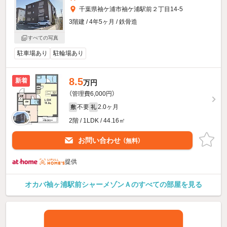
千葉県袖ケ浦市袖ケ浦駅前２丁目14-5
3階建 / 4年5ヶ月 / 鉄骨造
すべての写真
駐車場あり
駐輪場あり
8.5
新着
万円
（管理費6,000円）
不要
2.0ヶ月
敷
礼
2階 / 1LDK / 44.16㎡
お問い合わせ
（無料）
提供
オカバ袖ヶ浦駅前シャーメゾンＡのすべての部屋を見る