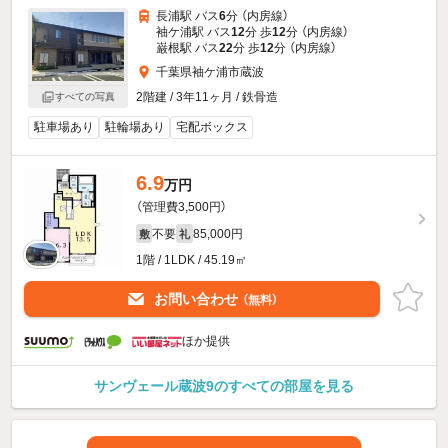
長浦駅 バス
6
分 （内房線）
袖ケ浦駅 バス
12
分 歩
12
分 （内房線）
巌根駅 バス
22
分 歩
12
分 （内房線）
千葉県袖ケ浦市蔵波
2階建 / 3年11ヶ月 / 鉄骨造
すべての写真
駐車場あり
駐輪場あり
宅配ボックス
6.9
万円
（管理費3,500円）
不要
85,000円
敷
礼
1階 / 1LDK / 45.19㎡
お問い合わせ
（無料）
ほか提供
サンヴェール蔵波9のすべての部屋を見る