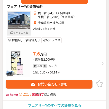
フェアリーYの賃貸物件
横田駅 歩
4
分 （久留里線）
東横田駅 歩
18
分 （久留里線）
千葉県袖ケ浦市横田
2階建 / 1年 / 木造
すべての写真
駐車場あり
駐輪場あり
宅配ボックス
7.6
万円
（管理費2,900円）
不要
1.0ヶ月
敷
礼
1階 / 1LDK / 50.14㎡
お問い合わせ
（無料）
ほか提供
フェアリーYのすべての部屋を見る