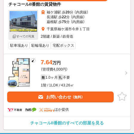
チャコールII番館の賃貸物件
袖ケ浦駅 歩
20
分 （内房線）
長浦駅 歩
22
分 （内房線）
巌根駅 歩
75
分 （内房線）
千葉県袖ケ浦市今井１丁目
2階建 / 新築 / 鉄骨造
すべての写真
駐車場あり
駐輪場あり
宅配ボックス
7.64
万円
（管理費4,000円）
1.0ヶ月
不要
敷
礼
1階 / 1LDK / 43.26㎡
お問い合わせ
（無料）
ほか提供
チャコールII番館のすべての部屋を見る