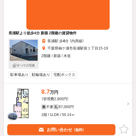
長浦駅より徒歩4分 新築 2階建の賃貸物件
長浦駅 歩
4
分 （内房線）
千葉県袖ケ浦市長浦駅前１丁目15-19
2階建 / 新築 / 木造
すべての写真
駐車場あり
駐輪場あり
宅配ボックス
8.7
万円
（管理費2,900円）
不要
87,000円
敷
礼
1階 / 1LDK / 50.14㎡
お問い合わせ
（無料）