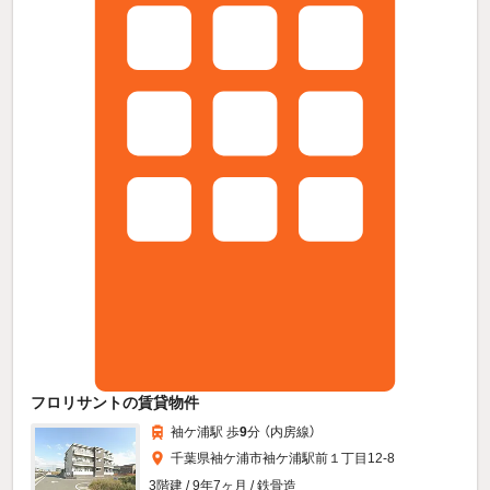
フロリサントの賃貸物件
袖ケ浦駅 歩
9
分 （内房線）
千葉県袖ケ浦市袖ケ浦駅前１丁目12-8
3階建 / 9年7ヶ月 / 鉄骨造