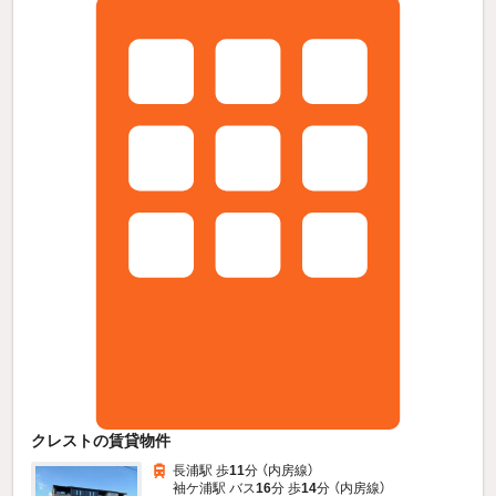
クレストの賃貸物件
長浦駅 歩
11
分 （内房線）
袖ケ浦駅 バス
16
分 歩
14
分 （内房線）