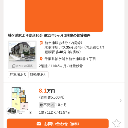
袖ケ浦駅より徒歩10分 築11年5ヶ月 2階建の賃貸物件
袖ケ浦駅 歩
6
分 （内房線）
木更津駅 バス
35
分 歩
4
分 （内房線
など
）
巌根駅 歩
48
分 （内房線）
千葉県袖ケ浦市袖ケ浦駅前１丁目
2階建 / 11年5ヶ月 / 軽量鉄骨
すべての写真
駐車場あり
駐輪場あり
8.1
万円
（管理費5,500円）
不要
1.0ヶ月
敷
礼
1階 / 1LDK / 41.57㎡
お問い合わせ
（無料）