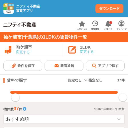
ニフティ不動産
ダウンロード
賃貸アプリ
お知らせ
閲覧履歴
マイページ
お気に入り
袖ケ浦市(千葉県)の1LDKの賃貸物件一覧
袖ケ浦市
1LDK
変更する
変更する
条件を保存
新着通知
アプリで探す
賃料で探す
指定なし
〜
指定なし
37
件
指定した賃料で絞り込む
37
物件数
件
2026年08月07日
更新