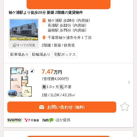
袖ケ浦駅より徒歩20分 新築 2階建の賃貸物件
袖ケ浦駅 歩
20
分 （内房線）
長浦駅 歩
22
分 （内房線）
巌根駅 歩
75
分 （内房線）
千葉県袖ケ浦市今井１丁目
2階建 / 新築 / 鉄骨造
すべての写真
駐車場あり
駐輪場あり
宅配ボックス
7.47
万円
（管理費4,000円）
1.0ヶ月
不要
敷
礼
1階 / 1LDK / 43.26㎡
お問い合わせ
（無料）
ほか提供