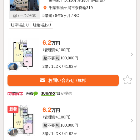
長浦駅 バス
16
分 歩
18
分 （内房線）
千葉県袖ケ浦市奈良輪319
5階建 / 8年5ヶ月 / RC
すべての写真
駐車場あり
駐輪場あり
6.2
万円
（管理費4,100円）
不要
100,000円
敷
礼
2階 / 1LDK / 41.92㎡
お問い合わせ
（無料）
ほか提供
6.2
新着
万円
（管理費4,100円）
不要
100,000円
敷
礼
3階 / 1LDK / 41.92㎡