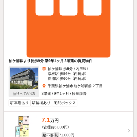
袖ケ浦駅より徒歩9分 築9年1ヶ月 3階建の賃貸物件
袖ケ浦駅 歩
9
分 （内房線）
巌根駅 歩
56
分 （内房線）
長浦駅 歩
60
分 （内房線）
千葉県袖ケ浦市袖ケ浦駅前２丁目
3階建 / 9年1ヶ月 / 軽量鉄骨
すべての写真
駐車場あり
駐輪場あり
宅配ボックス
7.1
万円
（管理費6,000円）
不要
71,000円
敷
礼