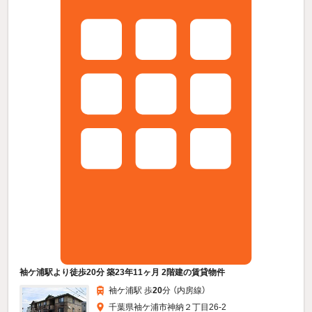
袖ケ浦駅より徒歩20分 築23年11ヶ月 2階建の賃貸物件
袖ケ浦駅 歩
20
分 （内房線）
千葉県袖ケ浦市神納２丁目26-2