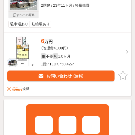
2階建 / 23年11ヶ月 / 軽量鉄骨
すべての写真
駐車場あり
駐輪場あり
6
万円
（管理費4,000円）
不要
1.0ヶ月
敷
礼
1階 / 1LDK / 50.42㎡
お問い合わせ
（無料）
提供