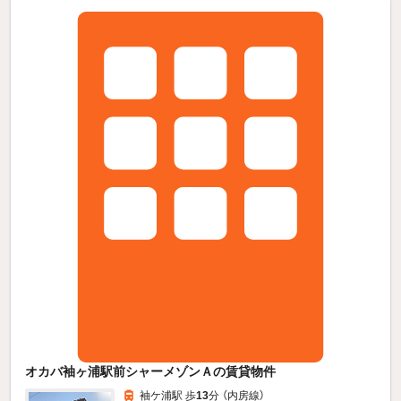
オカバ袖ヶ浦駅前シャーメゾンＡの賃貸物件
袖ケ浦駅 歩
13
分 （内房線）