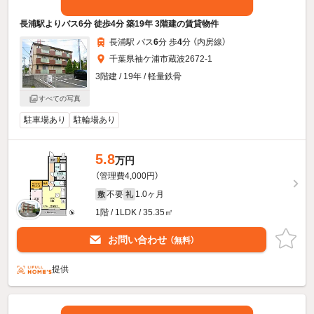
長浦駅よりバス6分 徒歩4分 築19年 3階建の賃貸物件
長浦駅 バス
6
分 歩
4
分 （内房線）
千葉県袖ケ浦市蔵波2672-1
3階建 / 19年 / 軽量鉄骨
すべての写真
駐車場あり
駐輪場あり
5.8
万円
（管理費4,000円）
不要
1.0ヶ月
敷
礼
1階 / 1LDK / 35.35㎡
お問い合わせ
（無料）
提供