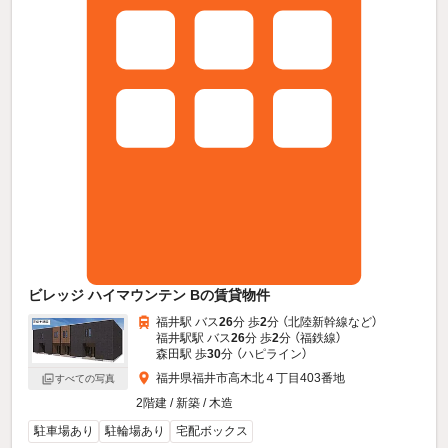
ビレッジ ハイマウンテン Bの賃貸物件
福井駅 バス
26
分 歩
2
分 （北陸新幹線
など
）
福井駅駅 バス
26
分 歩
2
分 （福鉄線）
森田駅 歩
30
分 （ハピライン）
福井県福井市高木北４丁目403番地
すべての写真
2階建 / 新築 / 木造
駐車場あり
駐輪場あり
宅配ボックス