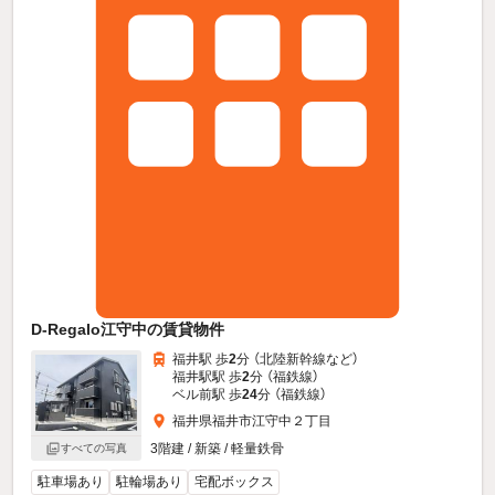
D-Regalo江守中の賃貸物件
福井駅 歩
2
分 （北陸新幹線
など
）
福井駅駅 歩
2
分 （福鉄線）
ベル前駅 歩
24
分 （福鉄線）
福井県福井市江守中２丁目
3階建 / 新築 / 軽量鉄骨
すべての写真
駐車場あり
駐輪場あり
宅配ボックス