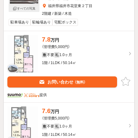
福井県福井市花堂東２丁目
すべての写真
2階建 / 新築 / 木造
駐車場あり
駐輪場あり
宅配ボックス
7.8
万円
（管理費5,000円）
不要
1.0ヶ月
敷
礼
1階 / 1LDK / 50.14㎡
お問い合わせ
（無料）
提供
7.6
万円
（管理費5,000円）
不要
1.0ヶ月
敷
礼
1階 / 1LDK / 50.14㎡