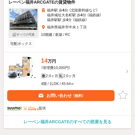
レーベン福井ARCGATEの賃貸物件
福井駅 歩
4
分 （北陸新幹線
など
）
福井城址大名町駅 歩
4
分 （福鉄線）
福井駅駅 歩
4
分 （福鉄線）
福井県福井市中央１丁目
10階建 / 新築 / RC
すべての写真
宅配ボックス
14
万円
（管理費10,000円）
2.0ヶ月
2.0ヶ月
敷
礼
4階 / 1LDK / 45.64㎡
お問い合わせ
（無料）
提供
レーベン福井ARCGATEのすべての部屋を見る