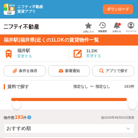
ニフティ不動産
ダウンロード
賃貸アプリ
お知らせ
閲覧履歴
マイページ
お気に入り
福井駅(福井県)近くの1LDKの賃貸物件一覧
福井駅
1LDK
変更する
変更する
条件を保存
新着通知
アプリで探す
賃料で探す
指定なし
〜
指定なし
193
件
指定した賃料で絞り込む
193
物件数
件
2026年08月02日
更新