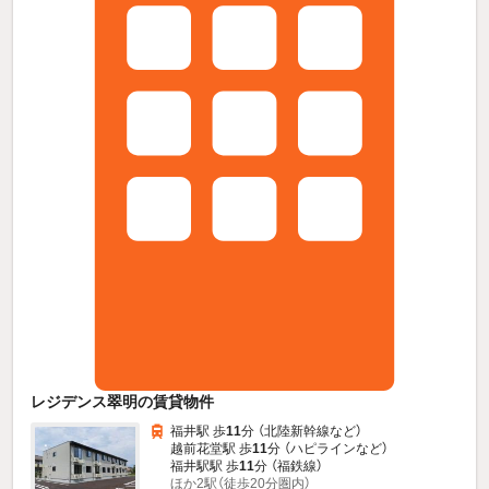
レジデンス翠明の賃貸物件
福井駅 歩
11
分 （北陸新幹線
など
）
越前花堂駅 歩
11
分 （ハピライン
など
）
福井駅駅 歩
11
分 （福鉄線）
ほか2駅（徒歩20分圏内）