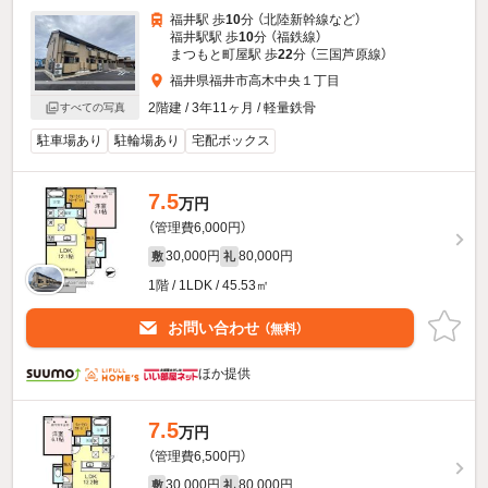
福井駅 歩
10
分 （北陸新幹線
など
）
福井駅駅 歩
10
分 （福鉄線）
まつもと町屋駅 歩
22
分 （三国芦原線）
福井県福井市高木中央１丁目
2階建 / 3年11ヶ月 / 軽量鉄骨
すべての写真
駐車場あり
駐輪場あり
宅配ボックス
7.5
万円
（管理費6,000円）
30,000円
80,000円
敷
礼
1階 / 1LDK / 45.53㎡
お問い合わせ
（無料）
ほか提供
7.5
万円
（管理費6,500円）
30,000円
80,000円
敷
礼