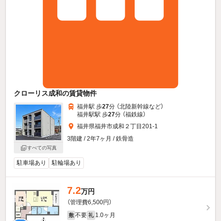
クローリス成和の賃貸物件
福井駅 歩
27
分 （北陸新幹線
など
）
福井駅駅 歩
27
分 （福鉄線）
福井県福井市成和２丁目201-1
3階建 / 2年7ヶ月 / 鉄骨造
すべての写真
駐車場あり
駐輪場あり
7.2
万円
（管理費6,500円）
不要
1.0ヶ月
敷
礼