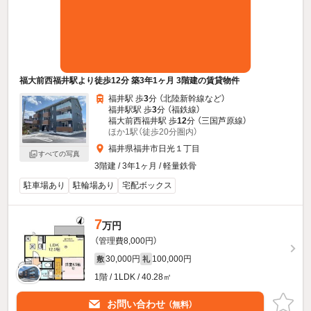
福大前西福井駅より徒歩12分 築3年1ヶ月 3階建の賃貸物件
福井駅 歩
3
分 （北陸新幹線
など
）
福井駅駅 歩
3
分 （福鉄線）
福大前西福井駅 歩
12
分 （三国芦原線）
ほか1駅（徒歩20分圏内）
福井県福井市日光１丁目
すべての写真
3階建 / 3年1ヶ月 / 軽量鉄骨
駐車場あり
駐輪場あり
宅配ボックス
7
万円
（管理費8,000円）
30,000円
100,000円
敷
礼
1階 / 1LDK / 40.28㎡
お問い合わせ
（無料）