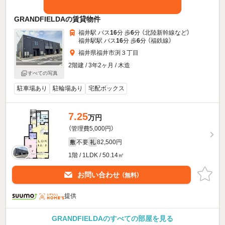
GRANDFIELDAの賃貸物件
福井駅 バス
16
分 歩
6
分 （北陸新幹線
など
）
福井駅駅 バス
16
分 歩
6
分 （福鉄線）
福井県福井市渕３丁目
2階建 / 3年2ヶ月 / 木造
すべての写真
駐車場あり
駐輪場あり
宅配ボックス
7.25
万円
（管理費5,000円）
不要
82,500円
敷
礼
1階 / 1LDK / 50.14㎡
お問い合わせ
（無料）
提供
GRANDFIELDAのすべての部屋を見る