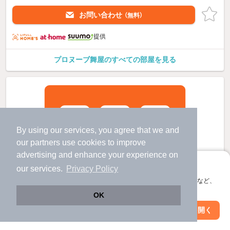
お問い合わせ
（無料）
提供
プロヌーブ舞屋のすべての部屋を見る
By using our services, you agree that we and
our
partners
use cookies to improve
advertising and enhance your experience on
アプリに切り替えて、サクサクお部屋探し
our services.
Privacy Policy
会員登録なしですぐ使える。マップ検索やお気に入り保存など、
アプリ限定の便利な機能が使えます！
OK
Web版で続行
アプリを開く
駅・沿線を変更
絞り込み条件を変更