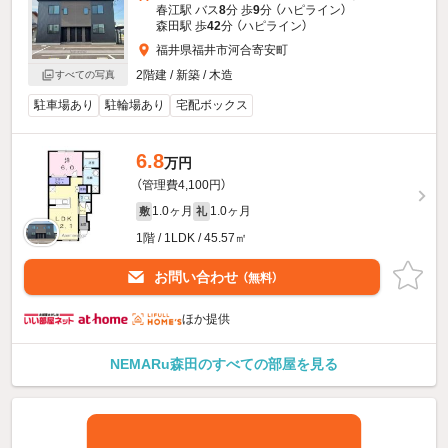
春江駅 バス
8
分 歩
9
分 （ハピライン）
森田駅 歩
42
分 （ハピライン）
福井県福井市河合寄安町
2階建 / 新築 / 木造
すべての写真
駐車場あり
駐輪場あり
宅配ボックス
6.8
万円
（管理費4,100円）
1.0ヶ月
1.0ヶ月
敷
礼
1階 / 1LDK / 45.57㎡
お問い合わせ
（無料）
ほか提供
NEMARu森田のすべての部屋を見る