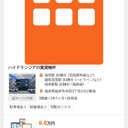
ハイドランジアの賃貸物件
福井駅 歩
16
分 （北陸新幹線
など
）
越前花堂駅 歩
16
分 （ハピライン
など
）
福井駅駅 歩
16
分 （福鉄線）
福井県福井市木田3丁目1312番地
3階建 / 1年7ヶ月 / 鉄骨造
すべての写真
駐車場あり
駐輪場あり
宅配ボックス
8.6
万円