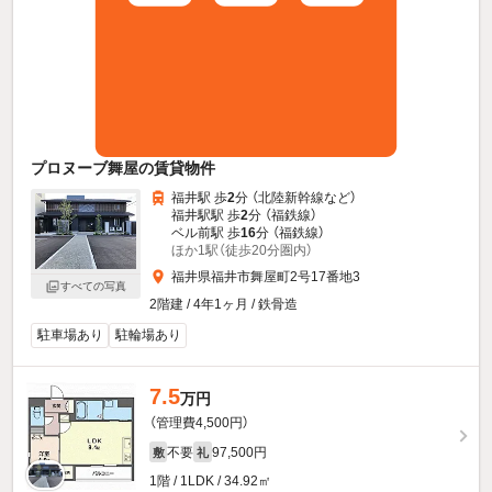
プロヌーブ舞屋の賃貸物件
福井駅 歩
2
分 （北陸新幹線
など
）
福井駅駅 歩
2
分 （福鉄線）
ベル前駅 歩
16
分 （福鉄線）
ほか1駅（徒歩20分圏内）
福井県福井市舞屋町2号17番地3
すべての写真
2階建 / 4年1ヶ月 / 鉄骨造
駐車場あり
駐輪場あり
7.5
万円
（管理費4,500円）
不要
97,500円
敷
礼
1階 / 1LDK / 34.92㎡