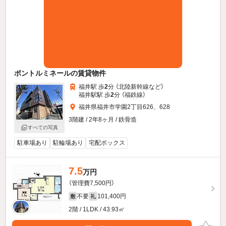
ポントルミネールの賃貸物件
福井駅 歩
2
分 （北陸新幹線
など
）
福井駅駅 歩
2
分 （福鉄線）
福井県福井市学園2丁目626、628
3階建 / 2年8ヶ月 / 鉄骨造
すべての写真
駐車場あり
駐輪場あり
宅配ボックス
7.5
万円
（管理費7,500円）
不要
101,400円
敷
礼
2階 / 1LDK / 43.93㎡