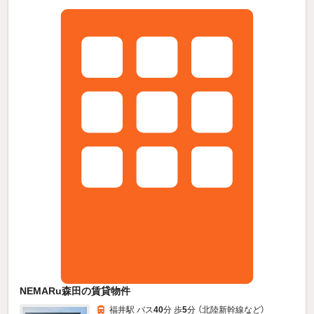
NEMARu森田の賃貸物件
福井駅 バス
40
分 歩
5
分 （北陸新幹線
など
）