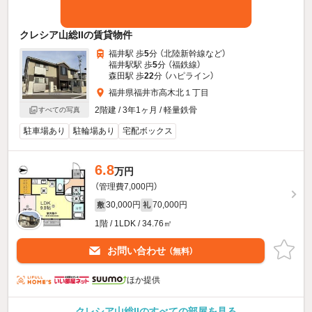
クレシア山総IIの賃貸物件
福井駅 歩
5
分 （北陸新幹線
など
）
福井駅駅 歩
5
分 （福鉄線）
森田駅 歩
22
分 （ハピライン）
福井県福井市高木北１丁目
2階建 / 3年1ヶ月 / 軽量鉄骨
すべての写真
駐車場あり
駐輪場あり
宅配ボックス
6.8
万円
（管理費7,000円）
30,000円
70,000円
敷
礼
1階 / 1LDK / 34.76㎡
お問い合わせ
（無料）
ほか提供
クレシア山総IIのすべての部屋を見る