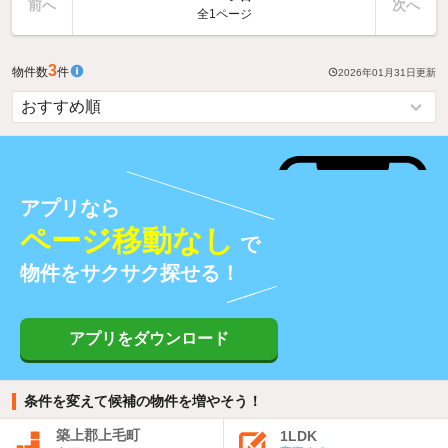
前へ
次へ
全1ページ
3
物件数
件
2026年01月31日
更新
アプリなら
ページ移動なし
で
物件をサクサク探せる！
アプリをダウンロード
条件を変えて候補の物件を増やそう！
築上郡上毛町
1LDK