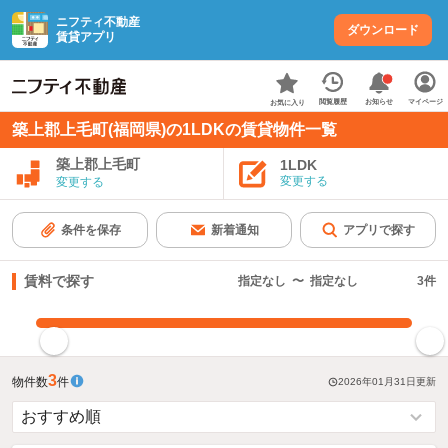
ニフティ不動産
ダウンロード
賃貸アプリ
お知らせ
閲覧履歴
マイページ
お気に入り
築上郡上毛町(福岡県)の1LDKの賃貸物件一覧
築上郡上毛町
1LDK
変更する
変更する
条件を保存
新着通知
アプリで探す
賃料で探す
指定なし
〜
指定なし
3
件
指定した賃料で絞り込む
3
物件数
件
2026年01月31日
更新