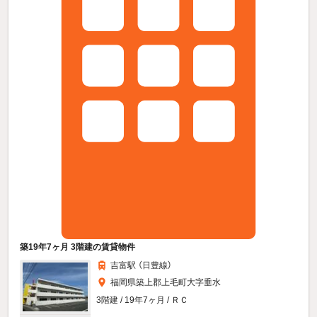
築19年7ヶ月 3階建の賃貸物件
吉富駅 （日豊線）
福岡県築上郡上毛町大字垂水
3階建 / 19年7ヶ月 / ＲＣ