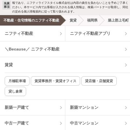
報であり、ニフティライフスタイル株式会社は内容の責任を負わないことを予めご了承く
免責
事項
ださい。本サービス内でお客様が入力される個人情報は、検索パートナーが取得し、同社
洗濯機置場あり
独立洗面台
新着メール通知を受け取る
の定める個人情報規約に従って取り扱われます。
不動産・住宅情報のニフティ不動産
賃貸
福岡県
築上郡上毛町
エアコンあり
都市ガス
ニフティ不動産
ニフティ不動産アプリ
温水洗浄便座
オートロック
＼Because／ ニフティ不動産
コンロ2口以上
追焚き機能
賃貸
TV付インターホン
角部屋
新着のみ
インターネット無料
月極駐車場
賃貸事務所・賃貸オフィス
貸店舗・店舗賃貸
貸し倉庫
該当件数:
物件一覧に反映
3
件
新築一戸建て
新築マンション
中古一戸建て
中古マンション