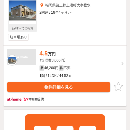
福岡県築上郡上毛町大字垂水
2階建 / 18年4ヶ月 / -
すべての写真
駐車場あり
4.5
万円
（管理費3,000円）
46,200円
不要
敷
礼
1階 / 1LDK / 44.52㎡
物件詳細を見る
提供