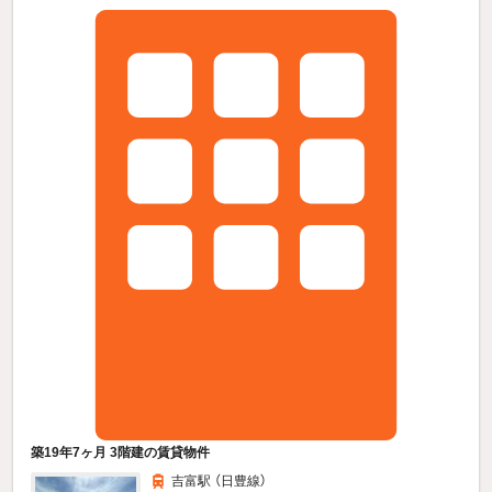
築19年7ヶ月 3階建の賃貸物件
吉富駅 （日豊線）