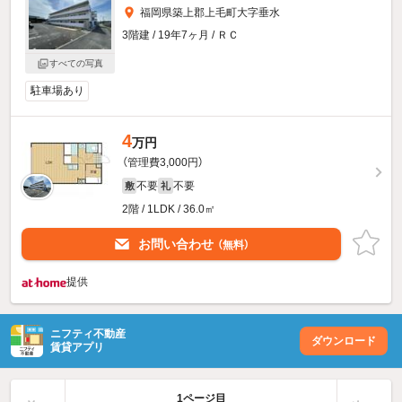
福岡県築上郡上毛町大字垂水
3階建 / 19年7ヶ月 / ＲＣ
すべての写真
駐車場あり
4
万円
（管理費3,000円）
不要
不要
敷
礼
2階 / 1LDK / 36.0㎡
お問い合わせ
（無料）
提供
ニフティ不動産
ダウンロード
賃貸アプリ
1ページ目