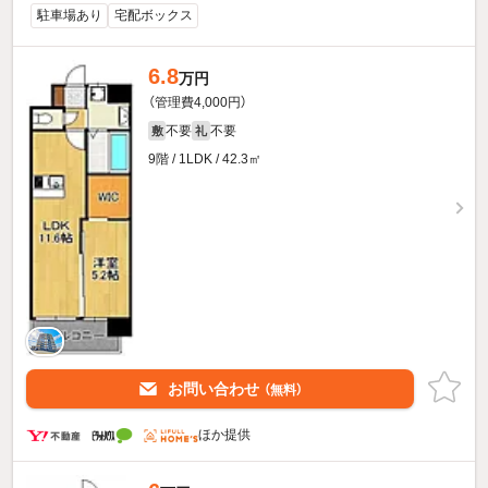
駐車場あり
宅配ボックス
6.8
万円
（管理費4,000円）
不要
不要
敷
礼
9階 / 1LDK / 42.3㎡
お問い合わせ
（無料）
ほか提供