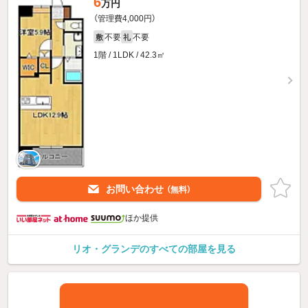
6
万円
（管理費4,000円）
不要
不要
敷
礼
1階 / 1LDK / 42.3㎡
お問い合わせ
（無料）
ほか提供
リオ・グランデのすべての部屋を見る