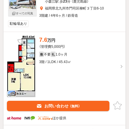
小森江駅 歩
23
分 （鹿児島線）
福岡県北九州市門司区柳町３丁目6-10
すべての写真
3階建 / 4年6ヶ月 / 鉄骨造
駐輪場あり
7.6
万円
（管理費5,000円）
不要
1.0ヶ月
敷
礼
3階 / 1LDK / 45.43㎡
お問い合わせ
（無料）
ほか提供