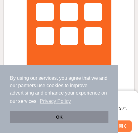
By using our services, you agree that we and
our
partners
use cookies to improve
ヴィラウィステリア門司 D棟の賃貸物件
advertising and enhance your experience on
門司駅 歩
19
分 （山陽線
など
）
アプリに切り替えて、サクサクお部屋探し
our services.
Privacy Policy
小森江駅 歩
34
分 （鹿児島線）
会員登録なしですぐ使える。マップ検索やお気に入り保存など、
小倉駅 歩
48
分 （山陽新幹線
など
）
アプリ限定の便利な機能が使えます！
福岡県北九州市門司区松原2丁目
OK
2階建 / 10年7ヶ月 / 軽量鉄骨
すべての写真
Web版で続行
アプリを開く
市区町村を変更
絞り込み条件を変更
駐車場あり
駐輪場あり