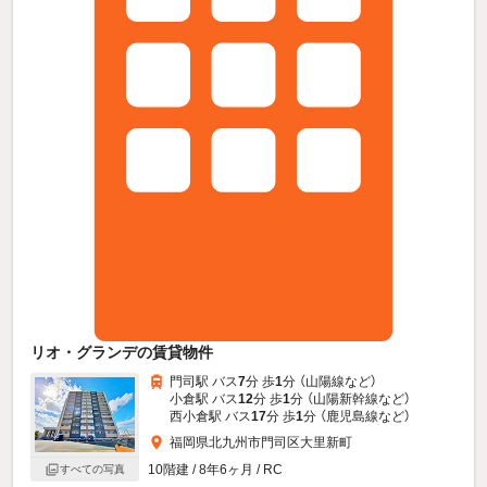
リオ・グランデの賃貸物件
門司駅 バス
7
分 歩
1
分 （山陽線
など
）
小倉駅 バス
12
分 歩
1
分 （山陽新幹線
など
）
西小倉駅 バス
17
分 歩
1
分 （鹿児島線
など
）
福岡県北九州市門司区大里新町
10階建 / 8年6ヶ月 / RC
すべての写真