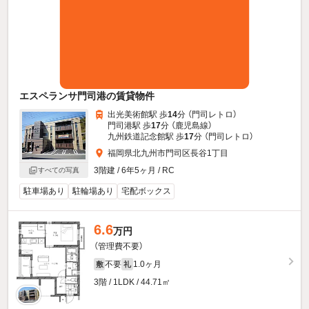
エスペランサ門司港の賃貸物件
出光美術館駅 歩
14
分 （門司レトロ）
門司港駅 歩
17
分 （鹿児島線）
九州鉄道記念館駅 歩
17
分 （門司レトロ）
福岡県北九州市門司区長谷1丁目
3階建 / 6年5ヶ月 / RC
すべての写真
駐車場あり
駐輪場あり
宅配ボックス
6.6
万円
（管理費不要）
不要
1.0ヶ月
敷
礼
3階 / 1LDK / 44.71㎡