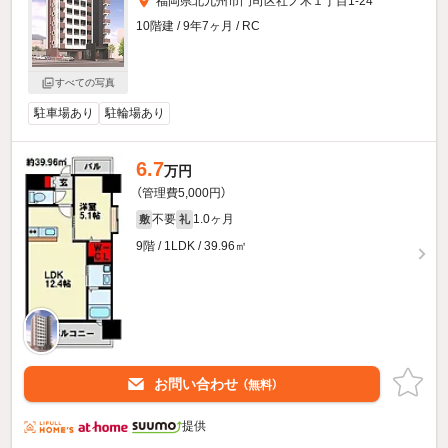
福岡県北九州市門司区社ノ木１丁目1-24
10階建 / 9年7ヶ月 / RC
すべての写真
駐車場あり
駐輪場あり
6.7
万円
（管理費5,000円）
不要
1.0ヶ月
敷
礼
9階 / 1LDK / 39.96㎡
お問い合わせ
（無料）
提供