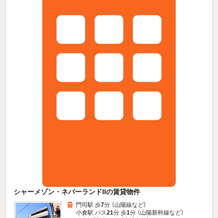
シャーメゾン・ネバーランドIIの賃貸物件
門司駅 歩
7
分 （山陽線
など
）
小倉駅 バス
21
分 歩
1
分 （山陽新幹線
など
）