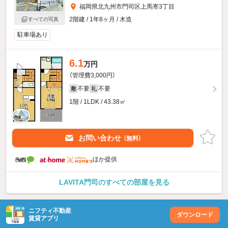
福岡県北九州市門司区上馬寄3丁目
2階建 / 1年8ヶ月 / 木造
すべての写真
駐車場あり
6.1
万円
（管理費3,000円）
不要
不要
敷
礼
1階 / 1LDK / 43.38㎡
お問い合わせ
（無料）
ほか提供
LAVITA門司のすべての部屋を見る
ニフティ不動産
ダウンロード
賃貸アプリ