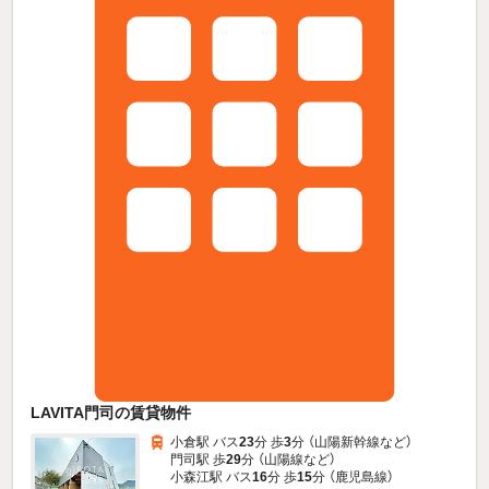
LAVITA門司の賃貸物件
小倉駅 バス
23
分 歩
3
分 （山陽新幹線
など
）
門司駅 歩
29
分 （山陽線
など
）
小森江駅 バス
16
分 歩
15
分 （鹿児島線）