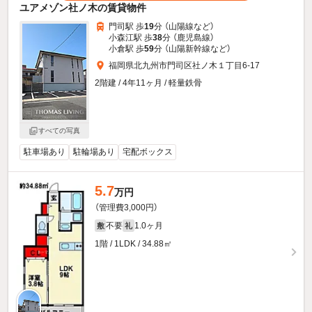
ユアメゾン社ノ木の賃貸物件
門司駅 歩
19
分 （山陽線
など
）
小森江駅 歩
38
分 （鹿児島線）
小倉駅 歩
59
分 （山陽新幹線
など
）
福岡県北九州市門司区社ノ木１丁目6-17
2階建 / 4年11ヶ月 / 軽量鉄骨
すべての写真
駐車場あり
駐輪場あり
宅配ボックス
5.7
万円
（管理費3,000円）
不要
1.0ヶ月
敷
礼
1階 / 1LDK / 34.88㎡