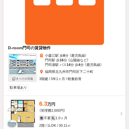
D-room門司の賃貸物件
小森江駅 歩
8
分 （鹿児島線）
門司駅 歩
16
分 （山陽線
など
）
門司港駅 バス
14
分 歩
4
分 （鹿児島線）
福岡県北九州市門司区下二十町
3階建 / 3年1ヶ月 / 軽量鉄骨
すべての写真
駐車場あり
6.3
万円
（管理費2,000円）
不要
1.0ヶ月
敷
礼
2階 / 1LDK / 30.11㎡