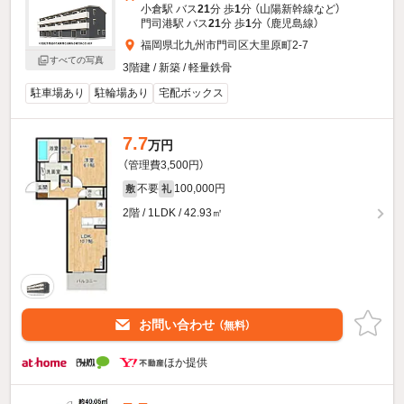
小倉駅 バス
21
分 歩
1
分 （山陽新幹線
など
）
門司港駅 バス
21
分 歩
1
分 （鹿児島線）
福岡県北九州市門司区大里原町2-7
すべての写真
3階建 / 新築 / 軽量鉄骨
駐車場あり
駐輪場あり
宅配ボックス
7.7
万円
（管理費3,500円）
不要
100,000円
敷
礼
2階 / 1LDK / 42.93㎡
お問い合わせ
（無料）
ほか提供