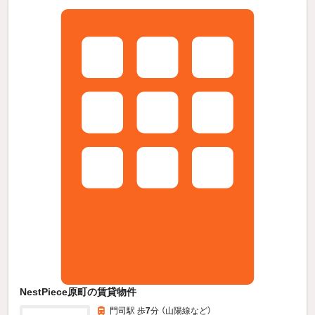
NestPiece原町の賃貸物件
門司駅 歩
7
分 （山陽線
など
）