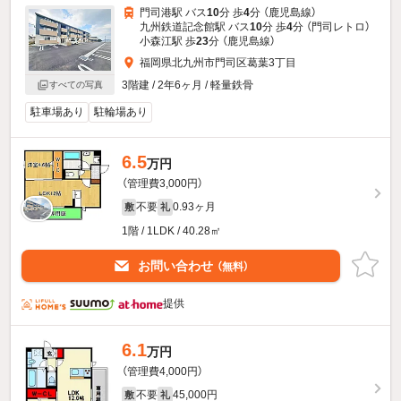
門司港駅 バス
10
分 歩
4
分 （鹿児島線）
九州鉄道記念館駅 バス
10
分 歩
4
分 （門司レトロ）
小森江駅 歩
23
分 （鹿児島線）
福岡県北九州市門司区葛葉3丁目
3階建 / 2年6ヶ月 / 軽量鉄骨
すべての写真
駐車場あり
駐輪場あり
6.5
万円
（管理費3,000円）
不要
0.93ヶ月
敷
礼
1階 / 1LDK / 40.28㎡
お問い合わせ
（無料）
提供
6.1
万円
（管理費4,000円）
不要
45,000円
敷
礼