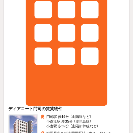
ディアコート門司の賃貸物件
門司駅 歩
16
分 （山陽線
など
）
小森江駅 歩
35
分 （鹿児島線）
小倉駅 歩
59
分 （山陽新幹線
など
）