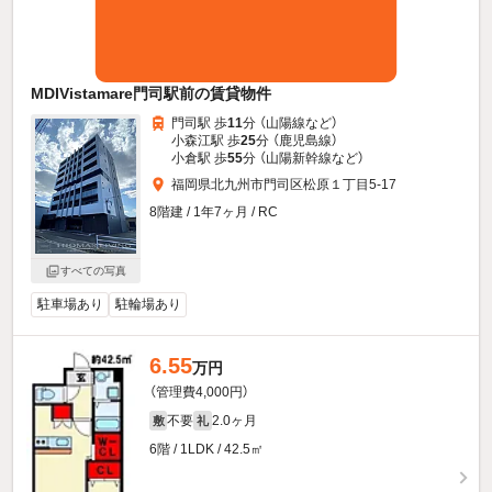
MDIVistamare門司駅前の賃貸物件
門司駅 歩
11
分 （山陽線
など
）
小森江駅 歩
25
分 （鹿児島線）
小倉駅 歩
55
分 （山陽新幹線
など
）
福岡県北九州市門司区松原１丁目5-17
8階建 / 1年7ヶ月 / RC
すべての写真
駐車場あり
駐輪場あり
6.55
万円
（管理費4,000円）
不要
2.0ヶ月
敷
礼
6階 / 1LDK / 42.5㎡