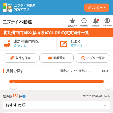
ニフティ不動産
ダウンロード
賃貸アプリ
お知らせ
閲覧履歴
マイページ
お気に入り
北九州市門司区(福岡県)の1LDKの賃貸物件一覧
北九州市門司区
1LDK
変更する
変更する
条件を保存
新着通知
アプリで探す
賃料で探す
指定なし
〜
指定なし
151
件
指定した賃料で絞り込む
151
物件数
件
2026年08月01日
更新