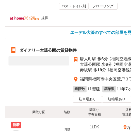
バス・トイレ別
フローリング
提供
エーデル大濠のすべての部屋を
ダイアリー大濠公園の賃貸物件
唐人町駅 歩
6
分 （福岡空港線
大濠公園駅 歩
6
分 （福岡空
赤坂駅 歩
19
分 （福岡空港線
福岡県福岡市中央区荒戸３
11階建
11年7
総階数
築年数
駐車場あり
駐輪場あり
間取り
賃
間取り図
階数
専有面積
管理
新着
9
1LDK
万
7階