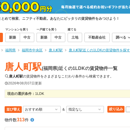
件をまとめて検索、ニフティ不動産。あなたにピッタリの賃貸物件をみつけよう！
マンションを買う
一戸建てを買う
建てる
新築
中古
新築
中古
土地
不動産会社
調べる
福岡県
福岡市中央区
唐人町駅
唐人町駅近くの1LDKの賃貸物件を探す
唐人町駅
(福岡県)近くの1LDKの賃貸物件一覧
唐人町駅
の賃貸物件をさまざまなこだわり条件から検索できます。
2026年08月07日
更新
現在の選択条件：
1LDK
絞り込み
並び替え
＆
313
物件数
件