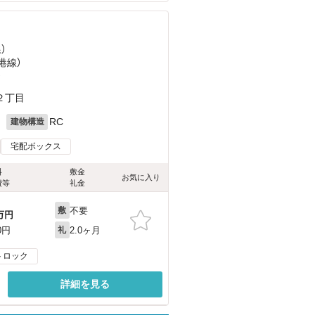
）
港線）
）
２丁目
月
RC
建物構造
宅配ボックス
料
敷金
お気に入り
費等
礼金
不要
敷
万円
2.0ヶ月
0円
礼
トロック
詳細を見る