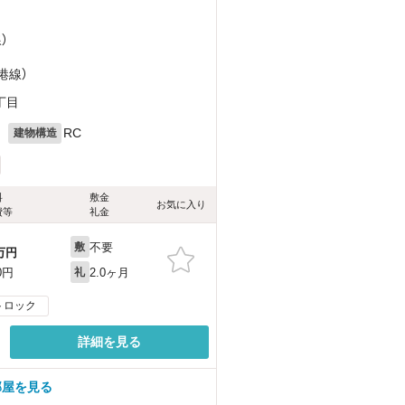
）
港線）
丁目
月
RC
建物構造
料
敷金
お気に入り
費等
礼金
不要
敷
万円
2.0ヶ月
0円
礼
トロック
詳細を見る
部屋を見る