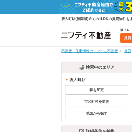
唐人町駅(福岡県)近くの1LDKの賃貸物
借りる
賃貸
不動産・住宅情報のニフティ不動産
賃貸
検索中のエリア
唐人町駅
駅を変更
市区町村を変更
地図から探す
詳細条件を編集