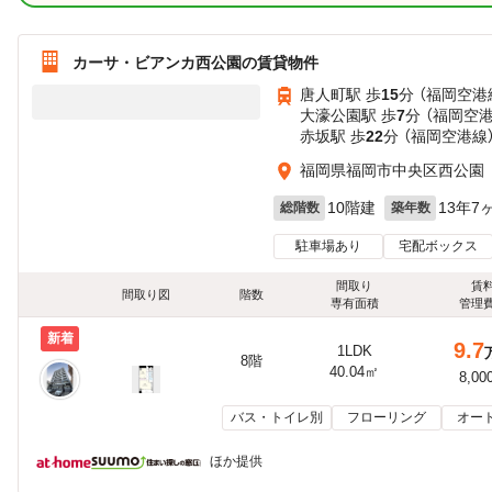
カーサ・ビアンカ西公園の賃貸物件
唐人町駅 歩
15
分 （福岡空港
大濠公園駅 歩
7
分 （福岡空
赤坂駅 歩
22
分 （福岡空港線
福岡県福岡市中央区西公園
10階建
13年7
総階数
築年数
駐車場あり
宅配ボックス
間取り
賃
間取り図
階数
専有面積
管理
新着
9.7
1LDK
8階
40.04㎡
8,00
バス・トイレ別
フローリング
オー
ほか提供