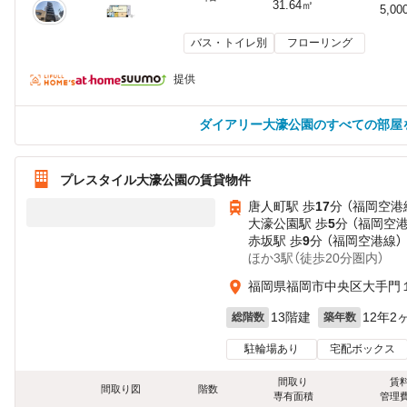
31.64㎡
5,00
バス・トイレ別
フローリング
提供
ダイアリー大濠公園のすべての部屋
プレスタイル大濠公園の賃貸物件
唐人町駅 歩
17
分 （福岡空港
大濠公園駅 歩
5
分 （福岡空
赤坂駅 歩
9
分 （福岡空港線）
ほか3駅（徒歩20分圏内）
福岡県福岡市中央区大手門
13階建
12年2
総階数
築年数
駐輪場あり
宅配ボックス
間取り
賃
間取り図
階数
専有面積
管理