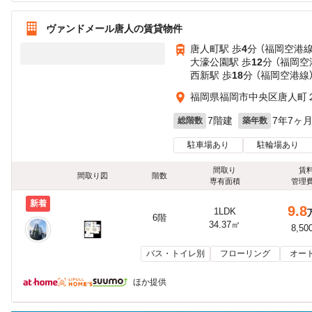
ヴァンドメール唐人の賃貸物件
唐人町駅 歩
4
分 （福岡空港線
大濠公園駅 歩
12
分 （福岡空
西新駅 歩
18
分 （福岡空港線
福岡県福岡市中央区唐人町
7階建
7年7ヶ
総階数
築年数
駐車場あり
駐輪場あり
間取り
賃
間取り図
階数
専有面積
管理
新着
9.8
1LDK
6階
34.37㎡
8,50
バス・トイレ別
フローリング
オー
ほか提供