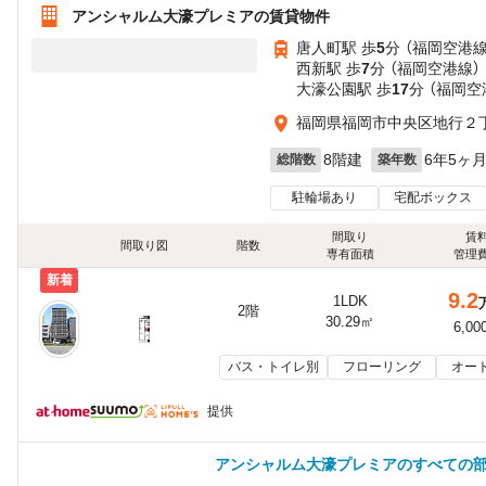
アンシャルム大濠プレミアの賃貸物件
唐人町駅 歩
5
分 （福岡空港線
西新駅 歩
7
分 （福岡空港線）
大濠公園駅 歩
17
分 （福岡空
福岡県福岡市中央区地行２
8階建
6年5ヶ
総階数
築年数
駐輪場あり
宅配ボックス
間取り
賃
間取り図
階数
専有面積
管理
新着
9.2
1LDK
2階
30.29㎡
6,00
バス・トイレ別
フローリング
オー
提供
アンシャルム大濠プレミアのすべての