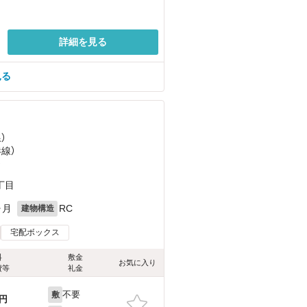
詳細を見る
見る
）
港線）
）
丁目
ヶ月
RC
建物構造
宅配ボックス
料
敷金
お気に入り
費等
礼金
不要
敷
円