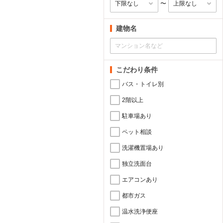
〜
建物名
こだわり条件
バス・トイレ別
2階以上
駐車場あり
ペット相談
洗濯機置場あり
独立洗面台
エアコンあり
都市ガス
温水洗浄便座