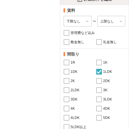
賃料
〜
管理費など込み
敷金無し
礼金無し
間取り
1R
1K
1DK
1LDK
2K
2DK
2LDK
3K
3DK
3LDK
4K
4DK
4LDK
5DK
5LDK以上