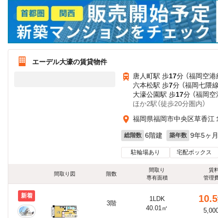
エーデル大濠の賃貸物件
唐人町駅 歩
17
分 （福岡空港
六本松駅 歩
7
分 （福岡七隈線
大濠公園駅 歩
17
分 （福岡空
ほか2駅（徒歩20分圏内）
福岡県福岡市中央区草香江
6階建
9年5ヶ
総階数
築年数
駐輪場あり
宅配ボックス
間取り
賃
間取り図
階数
専有面積
管理
新着
10.5
1LDK
3階
40.01㎡
5,00