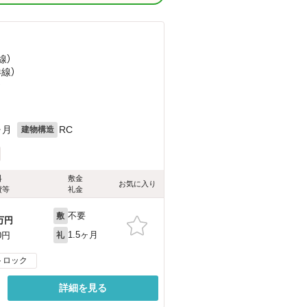
線）
港線）
）
ヶ月
RC
建物構造
料
敷金
お気に入り
費等
礼金
不要
敷
万円
1.5ヶ月
0円
礼
トロック
詳細を見る