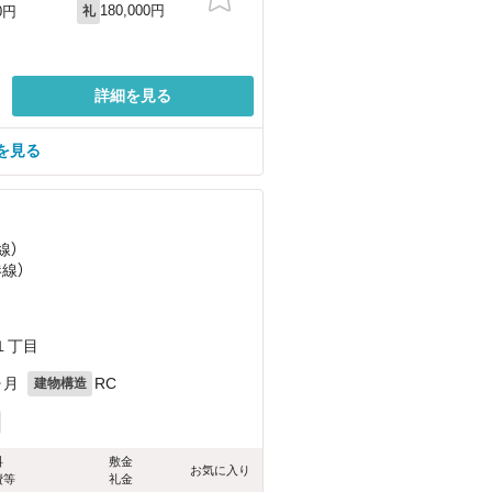
180,000円
0円
礼
詳細を見る
を見る
線）
港線）
１丁目
ヶ月
RC
建物構造
料
敷金
お気に入り
費等
礼金