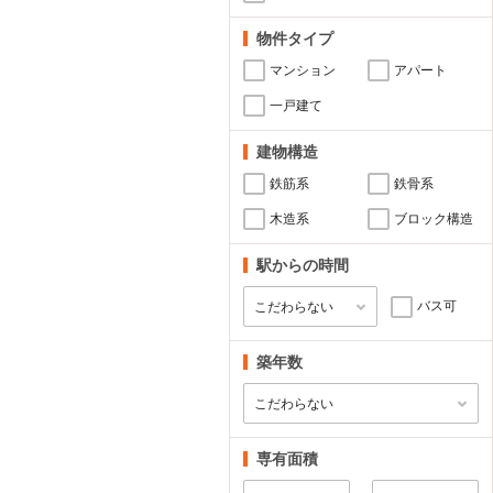
物件タイプ
マンション
アパート
一戸建て
建物構造
鉄筋系
鉄骨系
木造系
ブロック構造
駅からの時間
バス可
築年数
専有面積