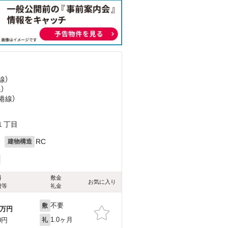
線）
）
港線）
１丁目
月
RC
建物構造
料
敷金
お気に入り
費等
礼金
不要
敷
万円
1.0ヶ月
0円
礼