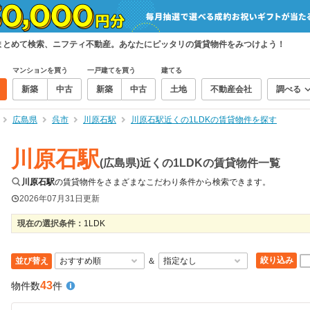
件をまとめて検索、ニフティ不動産。あなたにピッタリの賃貸物件をみつけよう！
マンションを買う
一戸建てを買う
建てる
新築
中古
新築
中古
土地
不動産会社
調べる
広島県
呉市
川原石駅
川原石駅近くの1LDKの賃貸物件を探す
川原石駅
(広島県)近くの1LDKの賃貸物件一覧
川原石駅
の賃貸物件をさまざまなこだわり条件から検索できます。
2026年07月31日
更新
現在の選択条件：
1LDK
絞り込み
並び替え
＆
43
物件数
件