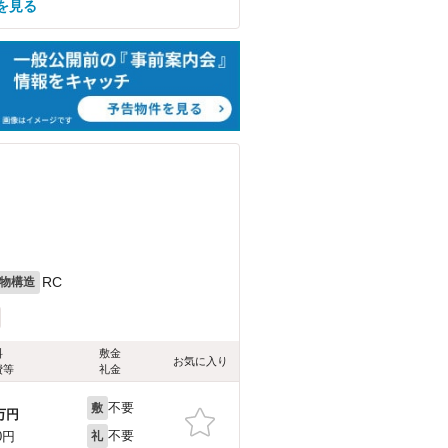
を見る
RC
物構造
料
敷金
お気に入り
費等
礼金
不要
敷
万円
不要
0円
礼