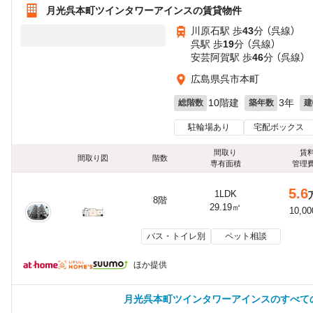
月光呉本町ツインタワーアインスの賃貸物件
川原石駅 歩
43
分 （呉線）
呉駅 歩
19
分 （呉線）
安芸阿賀駅 歩
46
分 （呉線）
広島県呉市本町
10階建
3年
総階数
築年数
建
駐輪場あり
宅配ボックス
間取り
賃
間取り図
階数
専有面積
管理
5.6
1LDK
8階
29.19㎡
10,0
バス・トイレ別
ペット相談
ほか提供
月光呉本町ツインタワーアインスのすべて