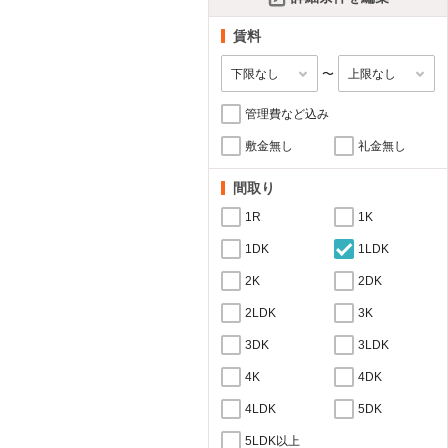
賃料
〜
管理費など込み
敷金無し
礼金無し
間取り
1R
1K
1DK
1LDK
2K
2DK
2LDK
3K
3DK
3LDK
4K
4DK
4LDK
5DK
5LDK以上