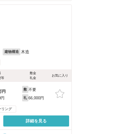
）
月
木造
建物構造
料
敷金
お気に入り
費等
礼金
不要
敷
万円
66,000円
0円
礼
ーリング
詳細を見る