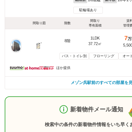
駐輪場あり
間取り
賃
間取り図
階数
専有面積
管理
7
1LDK
万
8階
37.72㎡
5,50
バス・トイレ別
フローリング
オー
ほか提供
メゾン呉駅前のすべての部屋を
新着物件メール通知
検索中の条件の新着物件情報をいち早く