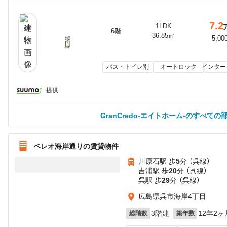
7.2
1LDK
6階
36.85㎡
5,00
バス・トイレ別
オートロック
インター
提供
GranCredo-エイトホーム-のすべて
ベレオ海岸通りの賃貸物件
川原石駅 歩
5
分 （呉線）
吉浦駅 歩
20
分 （呉線）
呉駅 歩
29
分 （呉線）
広島県呉市海岸4丁目
3階建
12年2ヶ
総階数
築年数