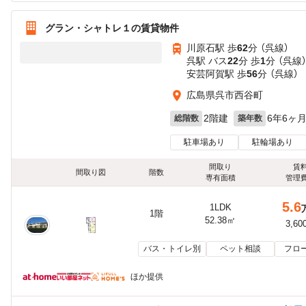
グラン・シャトレ１の賃貸物件
川原石駅 歩
62
分 （呉線）
呉駅 バス
22
分 歩
1
分 （呉線
安芸阿賀駅 歩
56
分 （呉線）
広島県呉市西谷町
2階建
6年6ヶ
総階数
築年数
駐車場あり
駐輪場あり
間取り
賃
間取り図
階数
専有面積
管理
5.6
1LDK
1階
52.38㎡
3,60
バス・トイレ別
ペット相談
フロ
ほか提供