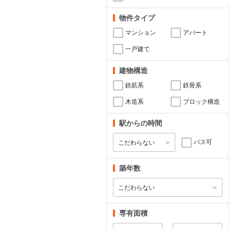
物件タイプ
マンション
アパート
一戸建て
建物構造
鉄筋系
鉄骨系
木造系
ブロック構造
駅からの時間
バス可
築年数
専有面積