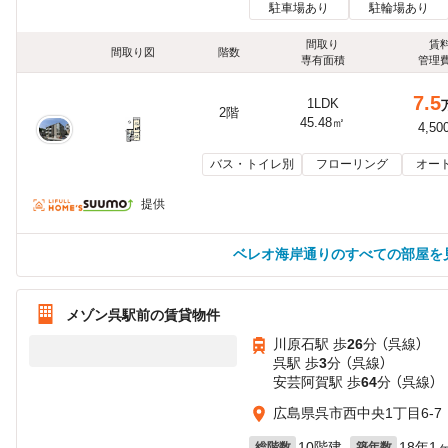
駐車場あり
駐輪場あり
間取り
賃
間取り図
階数
専有面積
管理
7.5
1LDK
2階
45.48㎡
4,50
バス・トイレ別
フローリング
オー
提供
ベレオ海岸通りのすべての部屋を
メゾン呉駅前の賃貸物件
川原石駅 歩
26
分 （呉線）
呉駅 歩
3
分 （呉線）
安芸阿賀駅 歩
64
分 （呉線）
広島県呉市西中央1丁目6-7
10階建
18年1
総階数
築年数