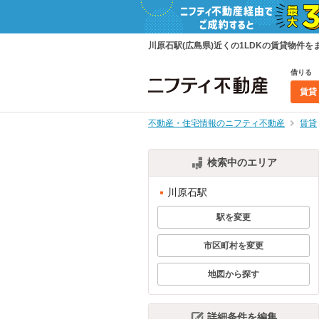
川原石駅(広島県)近くの1LDKの賃貸物
借りる
賃貸
不動産・住宅情報のニフティ不動産
賃貸
検索中のエリア
川原石駅
駅を変更
市区町村を変更
地図から探す
詳細条件を編集