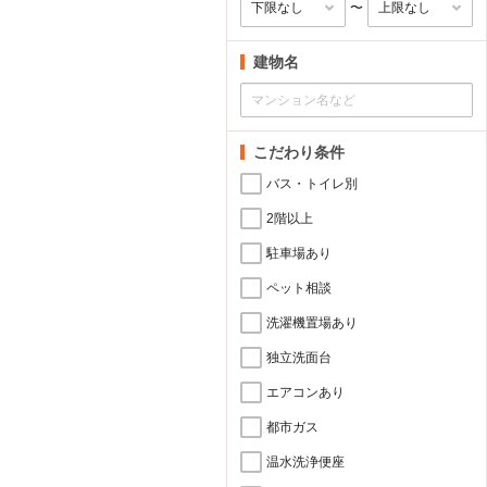
〜
建物名
こだわり条件
バス・トイレ別
2階以上
駐車場あり
ペット相談
洗濯機置場あり
独立洗面台
エアコンあり
都市ガス
温水洗浄便座