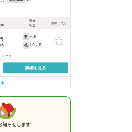
料
敷金
お気に入り
費等
礼金
不要
敷
円
1.0ヶ月
0円
礼
トロック
詳細を見る
見る
お知らせします