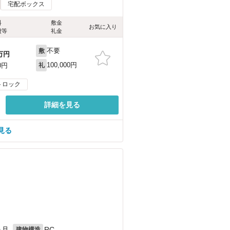
宅配ボックス
料
敷金
お気に入り
費等
礼金
不要
敷
万円
100,000円
0円
礼
トロック
詳細を見る
見る
ヶ月
RC
建物構造