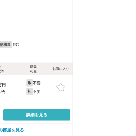
RC
物構造
料
敷金
お気に入り
費等
礼金
不要
敷
万円
不要
00円
礼
詳細を見る
の部屋を見る