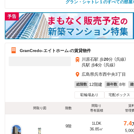
グラン・シャトレ１のすべての部屋
GranCredo-エイトホーム-の賃貸物件
川原石駅 歩
20
分 （呉線）
呉駅 歩
6
分 （呉線）
広島県呉市西中央3丁目
12階建
8年
総階数
築年数
建
駐輪場あり
宅配ボックス
間取り
賃
間取り図
階数
専有面積
管理
7.4
1LDK
9階
36.85㎡
5,00