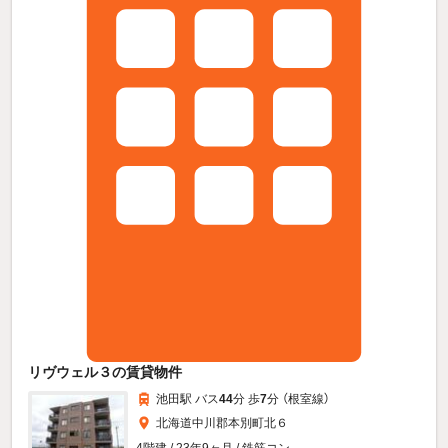
リヴウェル３の賃貸物件
池田駅 バス
44
分 歩
7
分 （根室線）
北海道中川郡本別町北６
4階建 / 23年9ヶ月 / 鉄筋コン