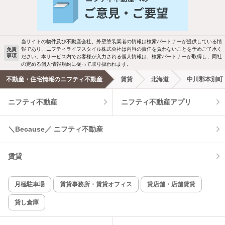
バス・トイレ別
2階以上
駐車場あり
ペット相談
当サイトの物件及び不動産会社、外壁塗装業者の情報は検索パートナーが提供している情
報であり、ニフティライフスタイル株式会社は内容の責任を負わないことを予めご了承く
免責
事項
ださい。本サービス内でお客様が入力される個人情報は、検索パートナーが取得し、同社
洗濯機置場あり
独立洗面台
の定める個人情報規約に従って取り扱われます。
不動産・住宅情報のニフティ不動産
賃貸
北海道
中川郡本別町
エアコンあり
都市ガス
ニフティ不動産
ニフティ不動産アプリ
温水洗浄便座
オートロック
＼Because／ ニフティ不動産
コンロ2口以上
追焚き機能
賃貸
TV付インターホン
角部屋
新着のみ
インターネット無料
月極駐車場
賃貸事務所・賃貸オフィス
貸店舗・店舗賃貸
貸し倉庫
該当件数:
物件一覧に反映
6
件