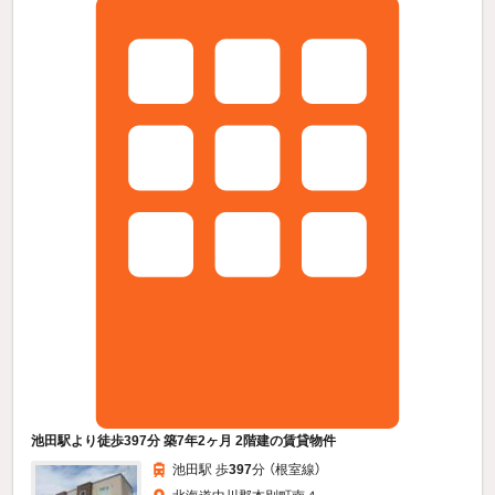
池田駅より徒歩397分 築7年2ヶ月 2階建の賃貸物件
池田駅 歩
397
分 （根室線）