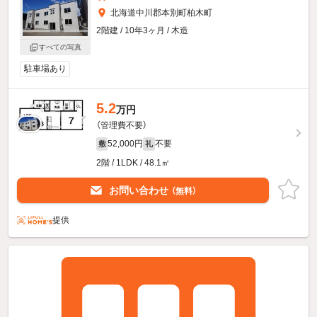
北海道中川郡本別町柏木町
2階建 / 10年3ヶ月 / 木造
すべての写真
駐車場あり
5.2
万円
（管理費不要）
52,000円
不要
敷
礼
2階 / 1LDK / 48.1㎡
お問い合わせ
（無料）
提供