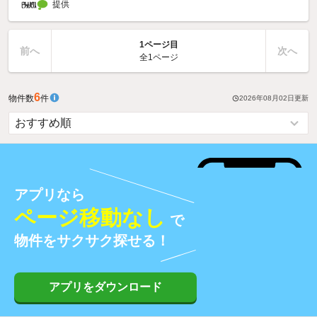
提供
1ページ目
前へ
次へ
全1ページ
6
物件数
件
2026年08月02日
更新
アプリなら
ページ移動なし
で
物件をサクサク探せる！
アプリをダウンロード