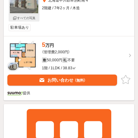
北海道中川郡本別町南４
2階建 / 7年2ヶ月 / 木造
すべての写真
駐車場あり
5
万円
（管理費2,000円）
50,000円
不要
敷
礼
1階 / 1LDK / 38.83㎡
お問い合わせ
（無料）
提供