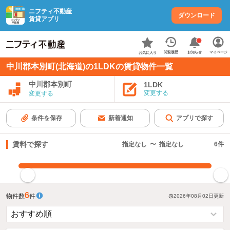
ニフティ不動産
ダウンロード
賃貸アプリ
お知らせ
閲覧履歴
マイページ
お気に入り
中川郡本別町(北海道)の1LDKの賃貸物件一覧
中川郡本別町
1LDK
変更する
変更する
条件を保存
新着通知
アプリで探す
賃料で探す
指定なし
〜
指定なし
6
件
指定した賃料で絞り込む
6
物件数
件
2026年08月02日
更新