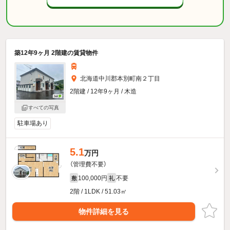
築12年9ヶ月 2階建の賃貸物件
北海道中川郡本別町南２丁目
2階建 / 12年9ヶ月 / 木造
すべての写真
駐車場あり
5.1
万円
（管理費不要）
100,000円
不要
敷
礼
2階 / 1LDK / 51.03㎡
物件詳細を見る