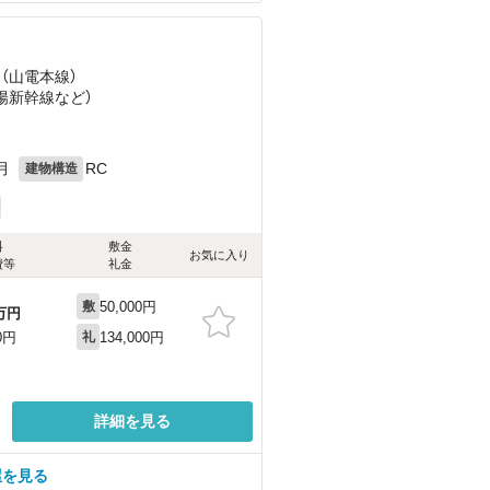
 （山電本線）
山陽新幹線
など
）
月
RC
建物構造
料
敷金
お気に入り
費等
礼金
50,000円
敷
万円
134,000円
0円
礼
詳細を見る
屋を見る