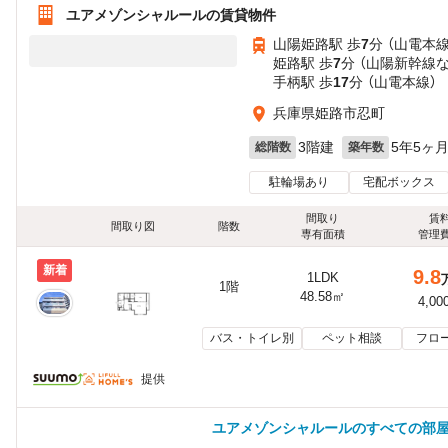
ユアメゾンシャルールの賃貸物件
山陽姫路駅 歩
7
分 （山電本線
姫路駅 歩
7
分 （山陽新幹線
手柄駅 歩
17
分 （山電本線）
兵庫県姫路市忍町
3階建
5年5ヶ
総階数
築年数
駐輪場あり
宅配ボックス
間取り
賃
間取り図
階数
専有面積
管理
新着
9.8
1LDK
1階
48.58㎡
4,00
バス・トイレ別
ペット相談
フロ
提供
ユアメゾンシャルールのすべての部