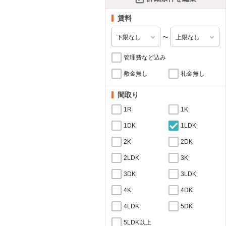
賃料
〜
管理費など込み
敷金無し
礼金無し
間取り
1R
1K
1DK
1LDK
2K
2DK
2LDK
3K
3DK
3LDK
4K
4DK
4LDK
5DK
5LDK以上