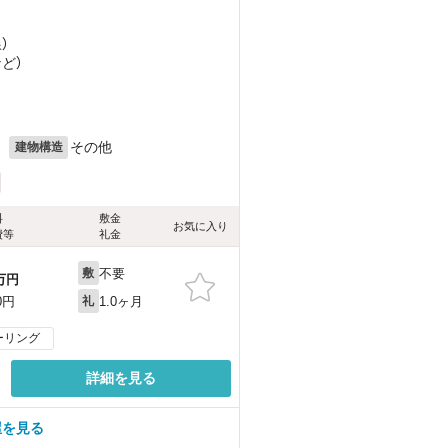
）
など
）
月
その他
建物構造
料
敷金
お気に入り
費等
礼金
不要
敷
万円
1.0ヶ月
0円
礼
ーリング
詳細を見る
屋を見る