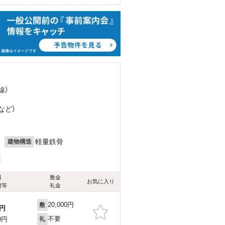
線）
）
など
）
月
軽量鉄骨
建物構造
料
敷金
お気に入り
費等
礼金
20,000円
敷
円
不要
0円
礼