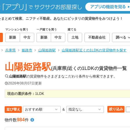
物件をまとめて検索、ニフティ不動産。あなたにピッタリの賃貸物件をみつけよう！
マンションを買う
一戸建てを買う
建てる
新築
中古
新築
中古
土地
不動産会社
調べる
兵庫県
姫路市
山陽姫路駅
山陽姫路駅近くの1LDKの賃貸物件を探す
山陽姫路駅
(兵庫県)近くの1LDKの賃貸物件一覧
山陽姫路駅
の賃貸物件をさまざまなこだわり条件から検索できます。
2026年08月07日
更新
現在の選択条件：
1LDK
絞り込み
並び替え
＆
984
物件数
件