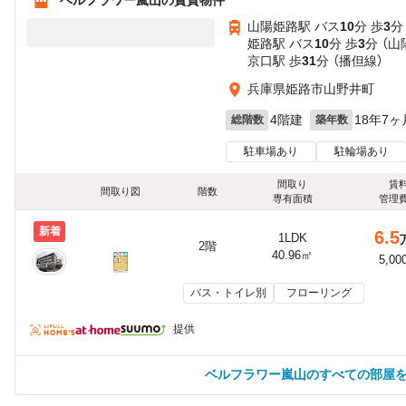
山陽姫路駅 バス
10
分 歩
3
分
姫路駅 バス
10
分 歩
3
分 （
京口駅 歩
31
分 （播但線）
兵庫県姫路市山野井町
4階建
18年7ヶ
総階数
築年数
駐車場あり
駐輪場あり
間取り
賃
間取り図
階数
専有面積
管理
新着
6.5
1LDK
2階
40.96㎡
5,00
バス・トイレ別
フローリング
提供
ベルフラワー嵐山のすべての部屋