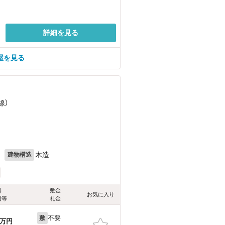
詳細を見る
屋を見る
線）
月
木造
建物構造
料
敷金
お気に入り
費等
礼金
不要
敷
万円