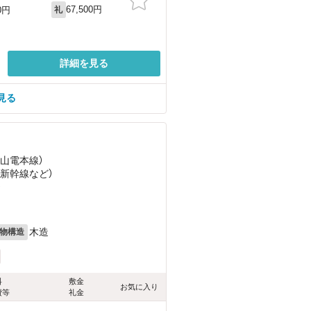
67,500円
0円
礼
詳細を見る
見る
（山電本線）
陽新幹線
など
）
）
木造
物構造
料
敷金
お気に入り
費等
礼金