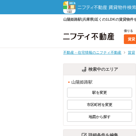
山陽姫路駅(兵庫県)近くの1LDKの賃貸
借りる
賃貸
不動産・住宅情報のニフティ不動産
賃貸
検索中のエリア
山陽姫路駅
駅を変更
市区町村を変更
地図から探す
詳細条件を編集