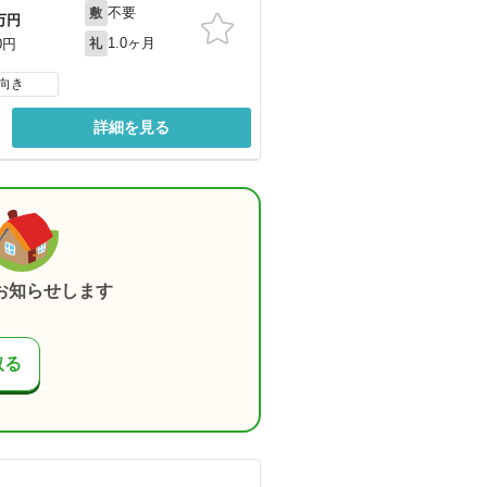
不要
敷
万円
1.0ヶ月
0円
礼
向き
詳細を見る
お知らせします
取る