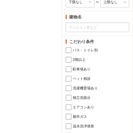
〜
建物名
こだわり条件
バス・トイレ別
2階以上
駐車場あり
ペット相談
洗濯機置場あり
独立洗面台
エアコンあり
都市ガス
温水洗浄便座