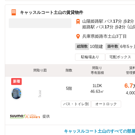
キャッスルコート土山の賃貸物件
山陽姫路駅 バス
17
分 歩
2
分
姫路駅 バス
17
分 歩
2
分 （
兵庫県姫路市土山3丁目
10階建
6年5ヶ
総階数
築年数
駐輪場あり
宅配ボックス
間取り
賃
間取り図
階数
専有面積
管理
新着
6.7
1LDK
5階
46.63㎡
4,00
バス・トイレ別
オートロック
提供
キャッスルコート土山のすべての部