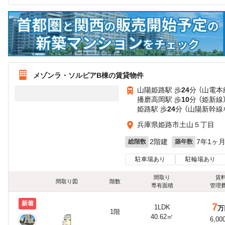
メゾンラ・ソルピアB棟の賃貸物件
山陽姫路駅 歩
24
分 （山電本
播磨高岡駅 歩
10
分 （姫新線
姫路駅 歩
24
分 （山陽新幹線
兵庫県姫路市土山５丁目
2階建
7年1ヶ
総階数
築年数
駐車場あり
駐輪場あり
間取り
賃
間取り図
階数
専有面積
管理
新着
7
1LDK
万
1階
40.62㎡
6,00