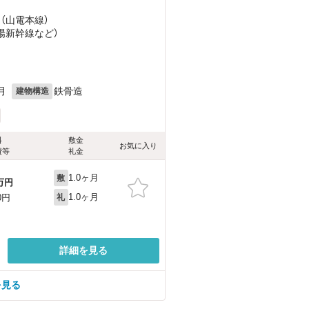
 （山電本線）
山陽新幹線
など
）
月
鉄骨造
建物構造
料
敷金
お気に入り
費等
礼金
1.0ヶ月
敷
万円
1.0ヶ月
0円
礼
詳細を見る
を見る