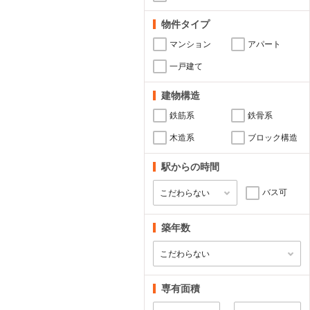
物件タイプ
マンション
アパート
一戸建て
建物構造
鉄筋系
鉄骨系
木造系
ブロック構造
駅からの時間
バス可
築年数
専有面積