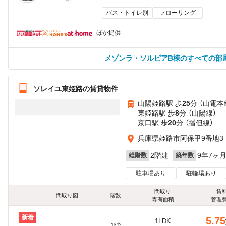
バス・トイレ別
フローリング
ほか提供
メゾンラ・ソルピアB棟のすべての部
ソレイユ東姫路の賃貸物件
山陽姫路駅 歩
25
分 （山電本
東姫路駅 歩
8
分 （山陽線）
京口駅 歩
20
分 （播但線）
兵庫県姫路市阿保甲9番地3
2階建
9年7ヶ
総階数
築年数
駐車場あり
駐輪場あり
間取り
賃
間取り図
階数
専有面積
管理
新着
5.75
1LDK
1階