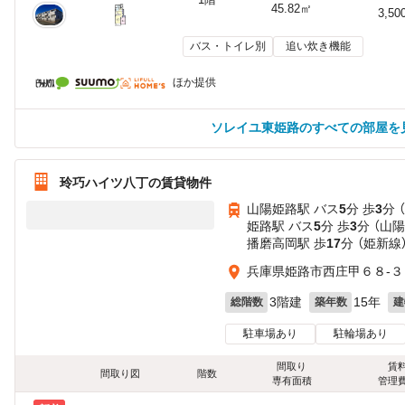
45.82㎡
3,50
バス・トイレ別
追い炊き機能
ほか提供
ソレイユ東姫路のすべての部屋を
玲巧ハイツ八丁の賃貸物件
山陽姫路駅 バス
5
分 歩
3
分 
姫路駅 バス
5
分 歩
3
分 （山
播磨高岡駅 歩
17
分 （姫新線
兵庫県姫路市西庄甲６８-３
3階建
15年
総階数
築年数
建
駐車場あり
駐輪場あり
間取り
賃
間取り図
階数
専有面積
管理