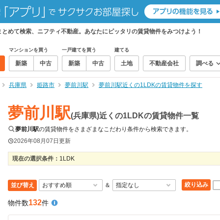
件をまとめて検索、ニフティ不動産。あなたにピッタリの賃貸物件をみつけよう！
マンションを買う
一戸建てを買う
建てる
新築
中古
新築
中古
土地
不動産会社
調べる
兵庫県
姫路市
夢前川駅
夢前川駅近くの1LDKの賃貸物件を探す
夢前川駅
(兵庫県)近くの1LDKの賃貸物件一覧
夢前川駅
の賃貸物件をさまざまなこだわり条件から検索できます。
2026年08月07日
更新
現在の選択条件：
1LDK
絞り込み
並び替え
＆
132
物件数
件