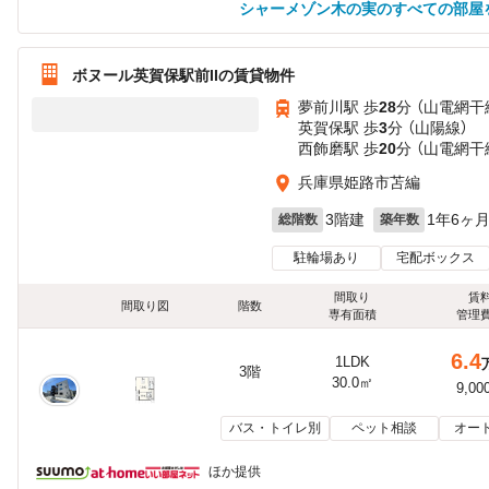
シャーメゾン木の実のすべての部屋
ボヌール英賀保駅前IIの賃貸物件
夢前川駅 歩
28
分 （山電網干
英賀保駅 歩
3
分 （山陽線）
西飾磨駅 歩
20
分 （山電網干
兵庫県姫路市苫編
3階建
1年6ヶ
総階数
築年数
駐輪場あり
宅配ボックス
間取り
賃
間取り図
階数
専有面積
管理
6.4
1LDK
3階
30.0㎡
9,00
バス・トイレ別
ペット相談
オー
ほか提供