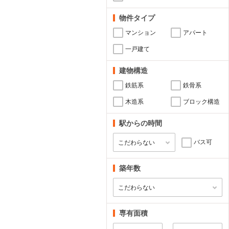
物件タイプ
マンション
アパート
一戸建て
建物構造
鉄筋系
鉄骨系
木造系
ブロック構造
駅からの時間
バス可
築年数
専有面積