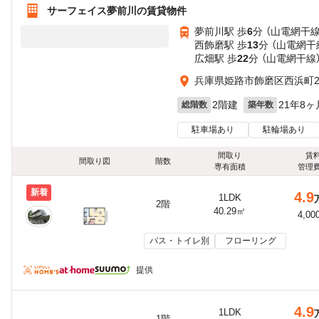
サーフェイス夢前川の賃貸物件
夢前川駅 歩
6
分 （山電網干線
西飾磨駅 歩
13
分 （山電網干
広畑駅 歩
22
分 （山電網干線
兵庫県姫路市飾磨区西浜町
2階建
21年8ヶ
総階数
築年数
駐車場あり
駐輪場あり
間取り
賃
間取り図
階数
専有面積
管理
新着
4.9
1LDK
2階
40.29㎡
4,00
バス・トイレ別
フローリング
提供
4.9
1LDK
1階