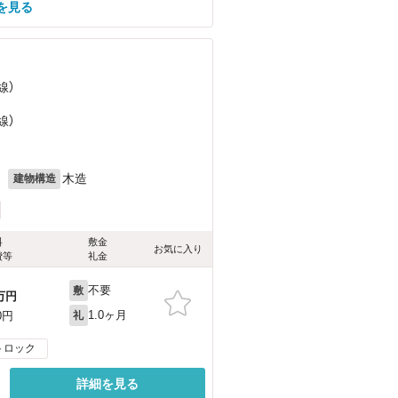
を見る
線）
線）
月
木造
建物構造
料
敷金
お気に入り
費等
礼金
不要
敷
万円
1.0ヶ月
0円
礼
トロック
詳細を見る