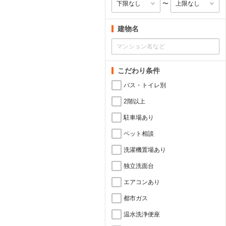
〜
建物名
こだわり条件
バス・トイレ別
2階以上
駐車場あり
ペット相談
洗濯機置場あり
独立洗面台
エアコンあり
都市ガス
温水洗浄便座