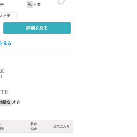
不要
0円
礼
人不要
詳細を見る
を見る
線）
）
2丁目
木造
物構造
料
敷金
お気に入り
費等
礼金