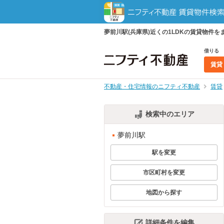
夢前川駅(兵庫県)近くの1LDKの賃貸物
借りる
賃貸
不動産・住宅情報のニフティ不動産
賃貸
検索中のエリア
夢前川駅
駅を変更
市区町村を変更
地図から探す
詳細条件を編集