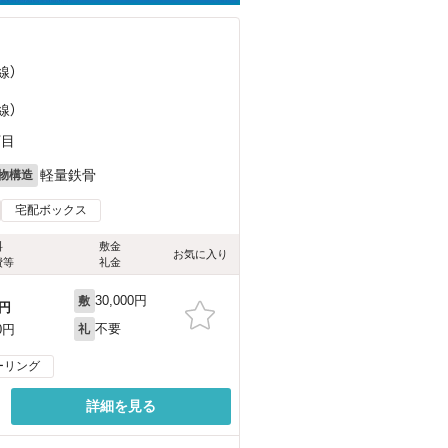
線）
線）
丁目
軽量鉄骨
物構造
宅配ボックス
料
敷金
お気に入り
費等
礼金
30,000円
敷
円
不要
0円
礼
ーリング
詳細を見る