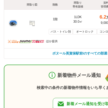
間取り
賃
間取り図
階数
専有面積
管理
6.2
1LDK
1階
30.0㎡
9,00
バス・トイレ別
オートロック
コンロ
ほか提供
ボヌール英賀保駅前Iのすべての部屋
新着物件メール通知
検索中の条件の新着物件情報をいち早く
新着メール通知を受け