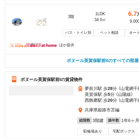
6.7
1LDK
3階
34.0㎡
9,00
バス・トイレ別
ペット相談
オー
ほか提供
ボヌール英賀保駅前IIのすべての部
ボヌール英賀保駅前Iの賃貸物件
夢前川駅 歩
28
分 （山電網干
英賀保駅 歩
5
分 （山陽線）
西飾磨駅 歩
20
分 （山電網干
兵庫県姫路市苫編
3階建
1年6ヶ
総階数
築年数
駐輪場あり
宅配ボックス