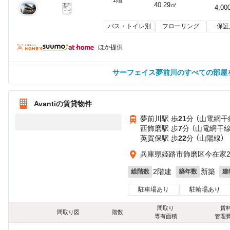
40.29㎡
4,00
バス・トイレ別
フローリング
保証
ほか提供
サーフェイス夢前川のすべての部屋
Avantiの賃貸物件
夢前川駅 歩
21
分 （山電網干
西飾磨駅 歩
7
分 （山電網干線
英賀保駅 歩
22
分 （山陽線）
兵庫県姫路市飾磨区今在家
2階建
新築
総階数
築年数
建
駐車場あり
駐輪場あり
間取り
賃
間取り図
階数
専有面積
管理