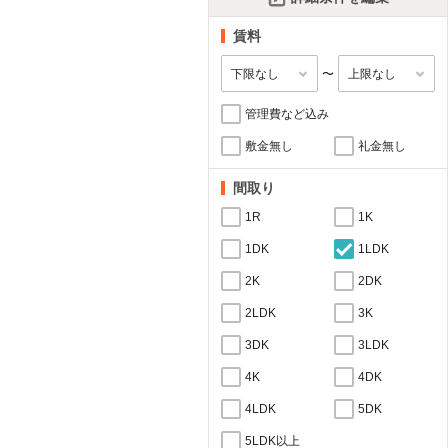
賃料
〜
管理費など込み
敷金無し
礼金無し
間取り
1R
1K
1DK
1LDK
2K
2DK
2LDK
3K
3DK
3LDK
4K
4DK
4LDK
5DK
5LDK以上