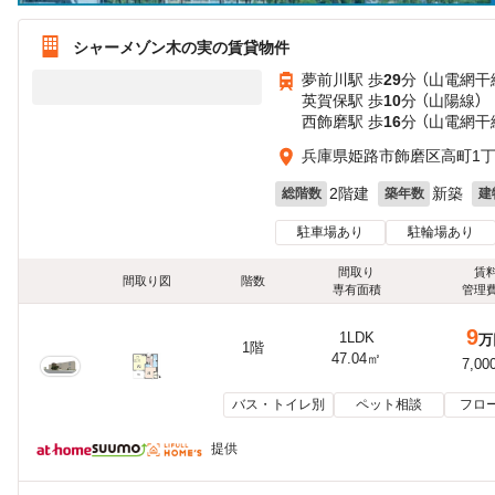
シャーメゾン木の実の賃貸物件
夢前川駅 歩
29
分 （山電網干
英賀保駅 歩
10
分 （山陽線）
西飾磨駅 歩
16
分 （山電網干
兵庫県姫路市飾磨区高町1
2階建
新築
総階数
築年数
建
駐車場あり
駐輪場あり
間取り
賃
間取り図
階数
専有面積
管理
9
1LDK
万
1階
47.04㎡
7,00
バス・トイレ別
ペット相談
フロ
提供