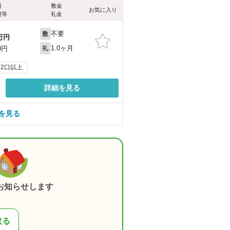
料
敷金
お気に入り
費等
礼金
不要
敷
万円
1.0ヶ月
0円
礼
2口以上
詳細を見る
を見る
お知らせします
取る