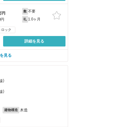
不要
敷
万円
1.0ヶ月
0円
礼
トロック
詳細を見る
屋を見る
線）
線）
月
木造
建物構造