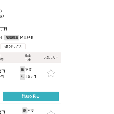
）
線）
）
2丁目
月
軽量鉄骨
建物構造
宅配ボックス
料
敷金
お気に入り
費等
礼金
不要
敷
万円
1.0ヶ月
0円
礼
詳細を見る
不要
敷
万円