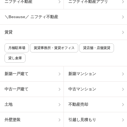
ニフティ不動産
ニフティ不動産アプリ
温水洗浄便座
オートロック
コンロ2口以上
追焚き機能
＼Because／ ニフティ不動産
TV付インターホン
角部屋
賃貸
新着のみ
インターネット無料
月極駐車場
賃貸事務所・賃貸オフィス
貸店舗・店舗賃貸
貸し倉庫
該当件数:
物件一覧に反映
1
件
新築一戸建て
新築マンション
中古一戸建て
中古マンション
土地
不動産売却
外壁塗装
引越し見積もり