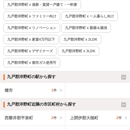
九戸郡洋野町 x 借家・賃貸一戸建て・一軒家
九戸郡洋野町 x ファミリー向け
九戸郡洋野町 x 一人暮らし向け
九戸郡洋野町 x リノベーション
九戸郡洋野町 x 新築＆築浅
九戸郡洋野町 x 家賃4万円以下
九戸郡洋野町 x 2LDK
九戸郡洋野町 x デザイナーズ
九戸郡洋野町 x 3LDK
九戸郡洋野町 x 都市ガス使用可
九戸郡洋野町の駅から探す
種市
1
件
九戸郡洋野町近隣の市区町村から探す
西磐井郡平泉町
上閉伊郡大槌町
2
件
2
件