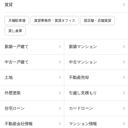
TV付インターホン
角部屋
賃貸
新着のみ
インターネット無料
月極駐車場
賃貸事務所・賃貸オフィス
貸店舗・店舗賃貸
貸し倉庫
該当件数:
物件一覧に反映
0
件
新築一戸建て
新築マンション
中古一戸建て
中古マンション
土地
不動産売却
外壁塗装
引越し見積もり
住宅ローン
カードローン
不動産会社情報
マンション情報