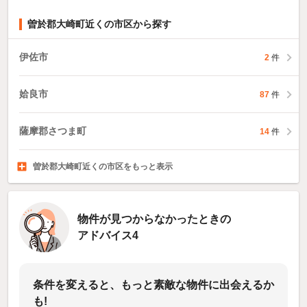
曽於郡大崎町近くの市区から探す
伊佐市
2
件
姶良市
87
件
薩摩郡さつま町
14
件
曽於郡大崎町近くの市区をもっと表示
肝属郡東串良町
肝属郡肝付町
鹿児島市
1,110
2
件
件
1
件
物件が見つからなかったときの
アドバイス4
条件を変えると、もっと素敵な物件に出会えるか
も!