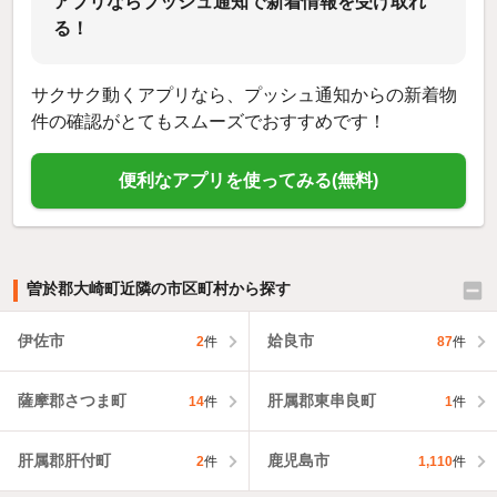
アプリならプッシュ通知で新着情報を受け取れ
る！
サクサク動くアプリなら、プッシュ通知からの新着物
件の確認がとてもスムーズでおすすめです！
便利なアプリを使ってみる(無料)
曽於郡大崎町近隣の市区町村から探す
伊佐市
姶良市
2
件
87
件
薩摩郡さつま町
肝属郡東串良町
14
件
1
件
肝属郡肝付町
鹿児島市
2
件
1,110
件