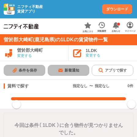
ニフティ不動産
ダウンロード
賃貸アプリ
お知らせ
閲覧履歴
マイページ
お気に入り
曽於郡大崎町(鹿児島県)の1LDKの賃貸物件一覧
曽於郡大崎町
1LDK
変更する
変更する
条件を保存
新着通知
アプリで探す
賃料で探す
指定なし
〜
指定なし
0
件
指定した賃料で絞り込む
今回は条件（
1LDK
）に合う物件が見つかりません
でした。