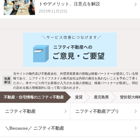
トやデメリット、注意点を解説
2023年11月22日
他の人はこんな条件で絞り込んでいます！
人気のこだわり条件
バス・トイレ別
2階以上
駐車場あり
ペット相談
当サイトの物件及び不動産会社、外壁塗装業者の情報は検索パートナーが提供している情
報であり、ニフティライフスタイル株式会社は内容の責任を負わないことを予めご了承く
免責
洗濯機置場あり
独立洗面台
事項
ださい。本サービス内でお客様が入力される個人情報は、検索パートナーが取得し、同社
の定める個人情報規約に従って取り扱われます。
エアコンあり
都市ガス
不動産・住宅情報のニフティ不動産
賃貸
鹿児島県
曽於郡大崎
ニフティ不動産
ニフティ不動産アプリ
温水洗浄便座
オートロック
コンロ2口以上
追焚き機能
＼Because／ ニフティ不動産