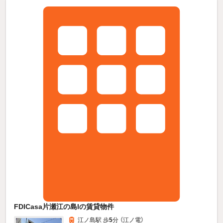
FDICasa片瀬江の島Iの賃貸物件
江ノ島駅 歩
5
分 （江ノ電）