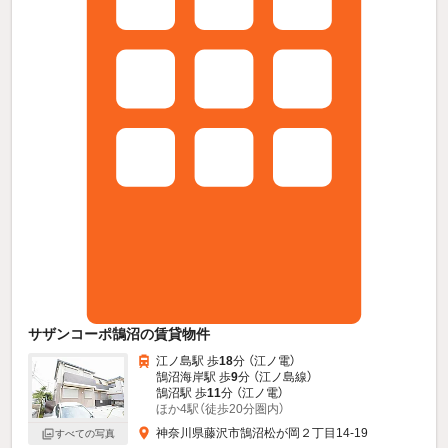
サザンコーポ鵠沼の賃貸物件
江ノ島駅 歩
18
分 （江ノ電）
鵠沼海岸駅 歩
9
分 （江ノ島線）
鵠沼駅 歩
11
分 （江ノ電）
ほか4駅（徒歩20分圏内）
神奈川県藤沢市鵠沼松が岡２丁目14-19
すべての写真