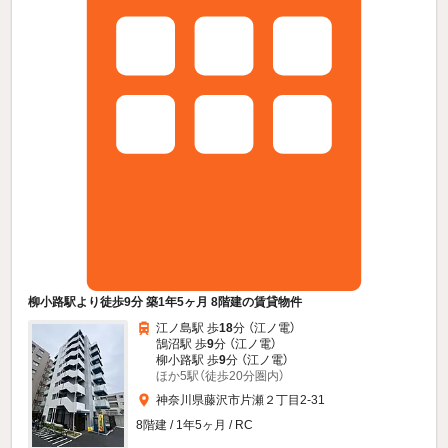
柳小路駅より徒歩9分 築1年5ヶ月 8階建の賃貸物件
江ノ島駅 歩
18
分 （江ノ電）
鵠沼駅 歩
9
分 （江ノ電）
柳小路駅 歩
9
分 （江ノ電）
ほか5駅（徒歩20分圏内）
神奈川県藤沢市片瀬２丁目2-31
8階建 / 1年5ヶ月 / RC