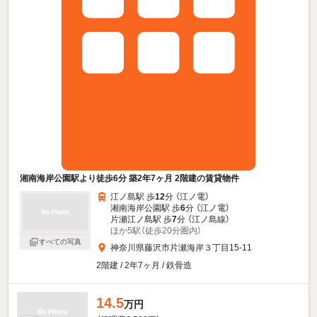
湘南海岸公園駅より徒歩6分 築2年7ヶ月 2階建の賃貸物件
江ノ島駅 歩
12
分 （江ノ電）
湘南海岸公園駅 歩
6
分 （江ノ電）
片瀬江ノ島駅 歩
7
分 （江ノ島線）
ほか5駅（徒歩20分圏内）
すべての写真
神奈川県藤沢市片瀬海岸３丁目15-11
2階建 / 2年7ヶ月 / 鉄骨造
14.5
万円