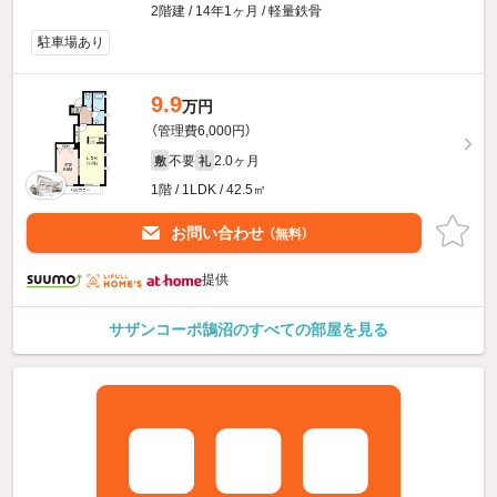
2階建 / 14年1ヶ月 / 軽量鉄骨
駐車場あり
9.9
万円
（管理費6,000円）
不要
2.0ヶ月
敷
礼
1階 / 1LDK / 42.5㎡
お問い合わせ
（無料）
提供
サザンコーポ鵠沼のすべての部屋を見る