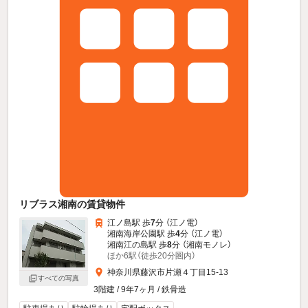
リブラス湘南の賃貸物件
江ノ島駅 歩
7
分 （江ノ電）
湘南海岸公園駅 歩
4
分 （江ノ電）
湘南江の島駅 歩
8
分 （湘南モノレ）
ほか6駅（徒歩20分圏内）
神奈川県藤沢市片瀬４丁目15-13
すべての写真
3階建 / 9年7ヶ月 / 鉄骨造