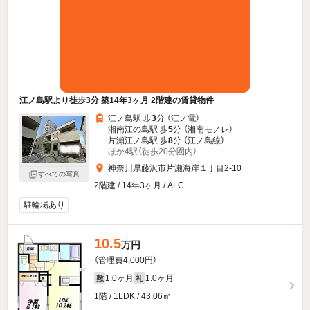
江ノ島駅より徒歩3分 築14年3ヶ月 2階建の賃貸物件
江ノ島駅 歩
3
分 （江ノ電）
湘南江の島駅 歩
5
分 （湘南モノレ）
片瀬江ノ島駅 歩
8
分 （江ノ島線）
ほか4駅（徒歩20分圏内）
神奈川県藤沢市片瀬海岸１丁目2-10
すべての写真
2階建 / 14年3ヶ月 / ALC
駐輪場あり
10.5
万円
（管理費4,000円）
1.0ヶ月
1.0ヶ月
敷
礼
1階 / 1LDK / 43.06㎡