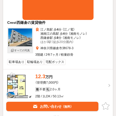
Crest西鎌倉の賃貸物件
江ノ島駅 歩
4
分 （江ノ電）
湘南江の島駅 歩
4
分 （湘南モノレ）
西鎌倉駅 歩
8
分 （湘南モノレ）
ほか3駅（徒歩20分圏内）
神奈川県鎌倉市津678-3
すべての写真
3階建 / 2年7ヶ月 / 軽量鉄骨
駐車場あり
駐輪場あり
宅配ボックス
12.3
万円
（管理費7,000円）
不要
2.0ヶ月
敷
礼
2階 / 1LDK / 50.13㎡
お問い合わせ
（無料）