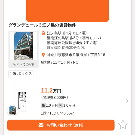
グランデュール３江ノ島の賃貸物件
江ノ島駅 歩
1
分 （江ノ電）
湘南江の島駅 歩
2
分 （湘南モノレ）
湘南海岸公園駅 歩
6
分 （江ノ電）
ほか6駅（徒歩20分圏内）
神奈川県藤沢市片瀬海岸１丁目3-18
6階建 / 11年1ヶ月 / RC
すべての写真
宅配ボックス
11.2
万円
（管理費8,000円）
1.0ヶ月
1.0ヶ月
敷
礼
1階 / 1LDK / 40.65㎡
お問い合わせ
（無料）