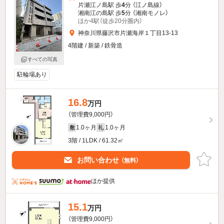
片瀬江ノ島駅 歩
4
分 （江ノ島線）
湘南江の島駅 歩
5
分 （湘南モノレ）
ほか4駅（徒歩20分圏内）
神奈川県藤沢市片瀬海岸１丁目13-13
4階建 / 新築 / 鉄骨造
すべての写真
駐輪場あり
16.8
万円
（管理費9,000円）
1.0ヶ月
1.0ヶ月
敷
礼
3階 / 1LDK / 61.32㎡
お問い合わせ
（無料）
ほか提供
15.1
万円
（管理費9,000円）