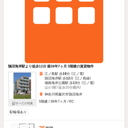
鵠沼海岸駅より徒歩12分 築38年7ヶ月 5階建の賃貸物件
江ノ島駅 歩
19
分 （江ノ電）
鵠沼海岸駅 歩
12
分 （江ノ島線）
湘南海岸公園駅 歩
13
分 （江ノ電）
ほか3駅（徒歩20分圏内）
神奈川県藤沢市鵠沼海岸
5階建 / 38年7ヶ月 / RC
すべての写真
駐輪場あり