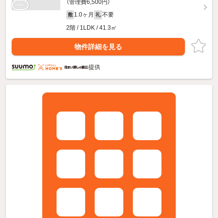
（管理費6,500円）
1.0ヶ月
不要
敷
礼
2階 / 1LDK / 41.3㎡
物件詳細を見る
提供