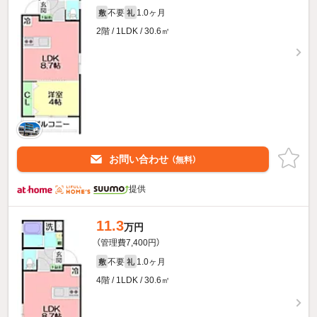
不要
1.0ヶ月
敷
礼
2階 / 1LDK / 30.6㎡
お問い合わせ
（無料）
提供
11.3
万円
（管理費7,400円）
不要
1.0ヶ月
敷
礼
4階 / 1LDK / 30.6㎡