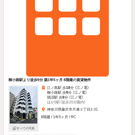
柳小路駅より徒歩9分 築1年5ヶ月 8階建の賃貸物件
江ノ島駅 歩
18
分 （江ノ電）
柳小路駅 歩
9
分 （江ノ電）
鵠沼駅 歩
9
分 （江ノ電）
ほか5駅（徒歩20分圏内）
神奈川県藤沢市片瀬２丁目2-31
8階建 / 1年5ヶ月 / RC
すべての写真