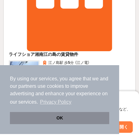
ライフショア湘南江の島の賃貸物件
江ノ島駅 歩
5
分 （江ノ電）
片瀬江ノ島駅 歩
4
分 （江ノ島線）
湘南江の島駅 歩
6
分 （湘南モノレ）
By using our services, you agree that we and
神奈川県藤沢市片瀬海岸１
our
partners
use cookies to improve
9階建 / 34年 / 鉄骨鉄筋
advertising and enhance your experience on
アプリに切り替えて、サクサクお部屋探し
our services.
Privacy Policy
すべての写真
会員登録なしですぐ使える。マップ検索やお気に入り保存など、
宅配ボックス
アプリ限定の便利な機能が使えます！
OK
Web版で続行
アプリを開く
駅・沿線を変更
絞り込み条件を変更
12
新着
万円
（管理費10,000円）