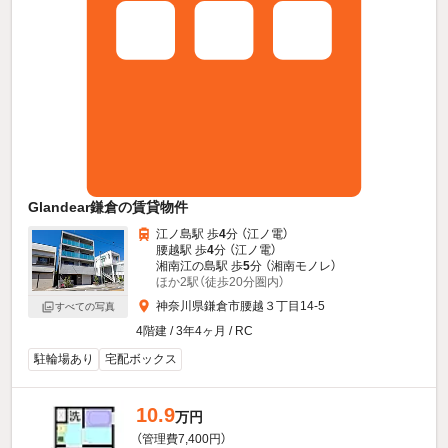
Glandear鎌倉の賃貸物件
江ノ島駅 歩
4
分 （江ノ電）
腰越駅 歩
4
分 （江ノ電）
湘南江の島駅 歩
5
分 （湘南モノレ）
ほか2駅（徒歩20分圏内）
神奈川県鎌倉市腰越３丁目14-5
すべての写真
4階建 / 3年4ヶ月 / RC
駐輪場あり
宅配ボックス
10.9
万円
（管理費7,400円）