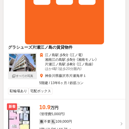
グラシューズ片瀬江ノ島の賃貸物件
江ノ島駅 歩
5
分 （江ノ電）
湘南江の島駅 歩
5
分 （湘南モノレ）
片瀬江ノ島駅 歩
8
分 （江ノ島線）
ほか4駅（徒歩20分圏内）
神奈川県藤沢市片瀬海岸１
すべての写真
5階建 / 13年6ヶ月 / 鉄筋コン
駐輪場あり
宅配ボックス
10.9
新着
万円
（管理費5,000円）
不要
109,000円
敷
礼