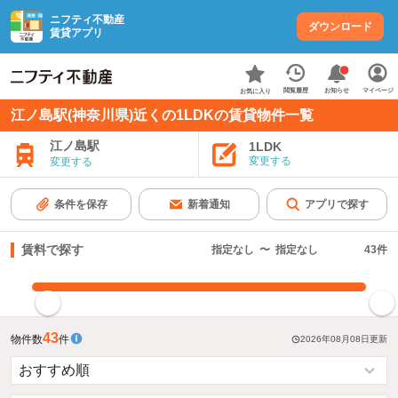
ニフティ不動産
ダウンロード
賃貸アプリ
お知らせ
閲覧履歴
マイページ
お気に入り
江ノ島駅(神奈川県)近くの1LDKの賃貸物件一覧
江ノ島駅
1LDK
変更する
変更する
条件を保存
新着通知
アプリで探す
賃料で探す
指定なし
〜
指定なし
43
件
指定した賃料で絞り込む
43
物件数
件
2026年08月08日
更新