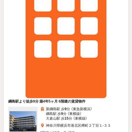
綱島駅より徒歩9分 築4年5ヶ月 6階建の賃貸物件
新綱島駅 歩
9
分 （東急新横浜）
綱島駅 歩
9
分 （東横線）
大倉山駅 歩
15
分 （東横線）
神奈川県横浜市港北区樽町２丁目１-３３