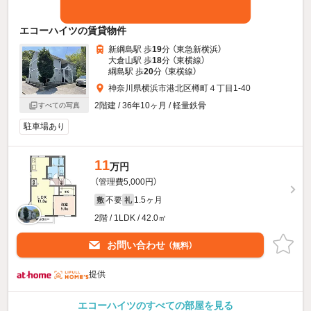
エコーハイツの賃貸物件
新綱島駅 歩
19
分 （東急新横浜）
大倉山駅 歩
18
分 （東横線）
綱島駅 歩
20
分 （東横線）
神奈川県横浜市港北区樽町４丁目1-40
2階建 / 36年10ヶ月 / 軽量鉄骨
すべての写真
駐車場あり
11
万円
（管理費5,000円）
不要
1.5ヶ月
敷
礼
2階 / 1LDK / 42.0㎡
お問い合わせ
（無料）
提供
エコーハイツのすべての部屋を見る