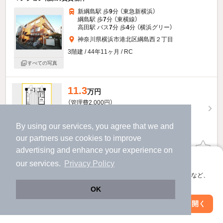
新綱島駅 歩
9
分 （東急新横浜）
綱島駅 歩
7
分 （東横線）
高田駅 バス
7
分 歩
4
分 （横浜グリー）
神奈川県横浜市港北区綱島西２丁目
3階建 / 44年11ヶ月 / RC
すべての写真
11.3
万円
（管理費2,000円）
不要
不要
敷
礼
By using our services, you agree that we and
3階 / 1LDK / 42.75㎡
our
partners
use cookies to improve
物件詳細を見る
advertising and enhance your experience on
アプリに切り替えて、サクサクお部屋探し
our services.
Privacy Policy
ほか提供
会員登録なしですぐ使える。マップ検索やお気に入り保存など、
アプリ限定の便利な機能が使えます！
OK
他の人はこんな条件で絞り込んでいます！
Web版で続行
アプリを開く
駅・沿線を変更
絞り込み条件を変更
人気のこだわり条件