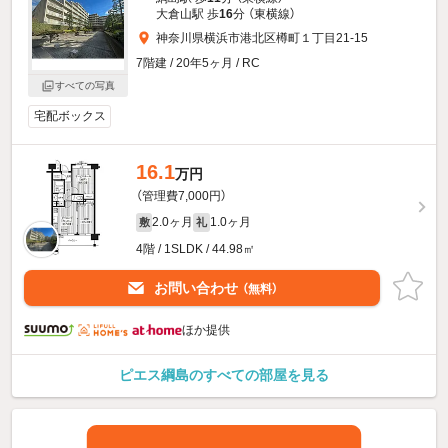
大倉山駅 歩
16
分 （東横線）
神奈川県横浜市港北区樽町１丁目21-15
7階建 / 20年5ヶ月 / RC
すべての写真
宅配ボックス
16.1
万円
（管理費7,000円）
2.0ヶ月
1.0ヶ月
敷
礼
4階 / 1SLDK / 44.98㎡
お問い合わせ
（無料）
ほか提供
ピエス綱島のすべての部屋を見る