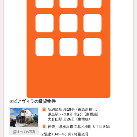
セピアヴィラの賃貸物件
新綱島駅 歩
19
分 （東急新横浜）
綱島駅 バス
9
分 歩
2
分 （東横線）
大倉山駅 歩
26
分 （東横線）
神奈川県横浜市港北区樽町３丁目9-55
すべての写真
2階建 / 34年4ヶ月 / 軽量鉄骨