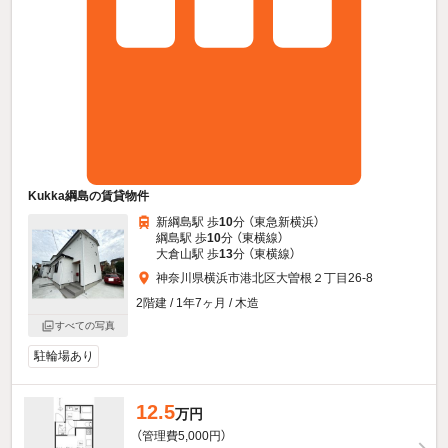
Kukka綱島の賃貸物件
新綱島駅 歩
10
分 （東急新横浜）
綱島駅 歩
10
分 （東横線）
大倉山駅 歩
13
分 （東横線）
神奈川県横浜市港北区大曽根２丁目26-8
2階建 / 1年7ヶ月 / 木造
すべての写真
駐輪場あり
12.5
万円
（管理費5,000円）