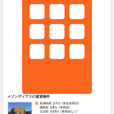
メゾンディアスの賃貸物件
新綱島駅 歩
7
分 （東急新横浜）
綱島駅 歩
8
分 （東横線）
日吉駅 歩
23
分 （東横線
など
）