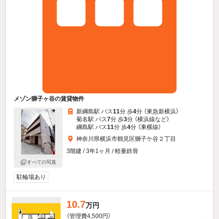
メゾン獅子ヶ谷の賃貸物件
新綱島駅 バス
11
分 歩
4
分 （東急新横浜）
菊名駅 バス
7
分 歩
3
分 （横浜線
など
）
綱島駅 バス
11
分 歩
4
分 （東横線）
神奈川県横浜市鶴見区獅子ケ谷２丁目
3階建 / 3年1ヶ月 / 軽量鉄骨
すべての写真
駐輪場あり
10.7
万円
（管理費4,500円）