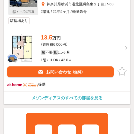
神奈川県横浜市港北区綱島東２丁目17-68
2階建 / 21年5ヶ月 / 軽量鉄骨
すべての写真
駐輪場あり
13.5
万円
（管理費6,000円）
不要
1.5ヶ月
敷
礼
1階 / 1LDK / 42.0㎡
お問い合わせ
（無料）
提供
メゾンディアスのすべての部屋を見る