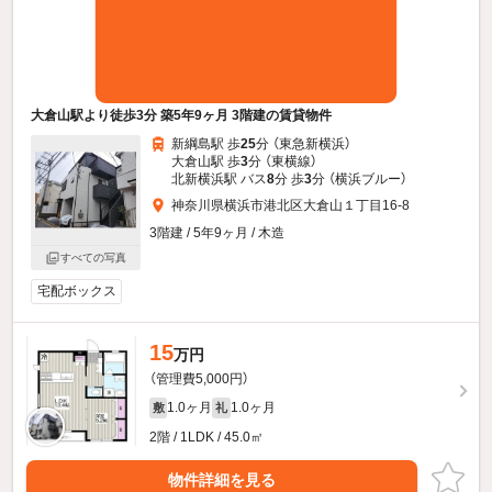
大倉山駅より徒歩3分 築5年9ヶ月 3階建の賃貸物件
新綱島駅 歩
25
分 （東急新横浜）
大倉山駅 歩
3
分 （東横線）
北新横浜駅 バス
8
分 歩
3
分 （横浜ブルー）
神奈川県横浜市港北区大倉山１丁目16-8
3階建 / 5年9ヶ月 / 木造
すべての写真
宅配ボックス
15
万円
（管理費5,000円）
1.0ヶ月
1.0ヶ月
敷
礼
2階 / 1LDK / 45.0㎡
物件詳細を見る