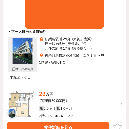
ピアース日吉の賃貸物件
新綱島駅 歩
29
分 （東急新横浜）
日吉駅 歩
2
分 （東横線
など
）
元住吉駅 歩
17
分 （東横線
など
）
神奈川県横浜市港北区日吉２丁目6-30
5階建 / 新築 / RC
すべての写真
宅配ボックス
28
万円
（管理費20,000円）
1.0ヶ月
1.0ヶ月
敷
礼
2階 / 1SLDK / 67.12㎡
物件詳細を見る