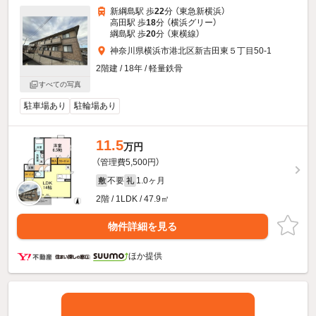
新綱島駅 歩
22
分 （東急新横浜）
高田駅 歩
18
分 （横浜グリー）
綱島駅 歩
20
分 （東横線）
神奈川県横浜市港北区新吉田東５丁目50-1
2階建 / 18年 / 軽量鉄骨
すべての写真
駐車場あり
駐輪場あり
11.5
万円
（管理費5,500円）
不要
1.0ヶ月
敷
礼
2階 / 1LDK / 47.9㎡
物件詳細を見る
ほか提供