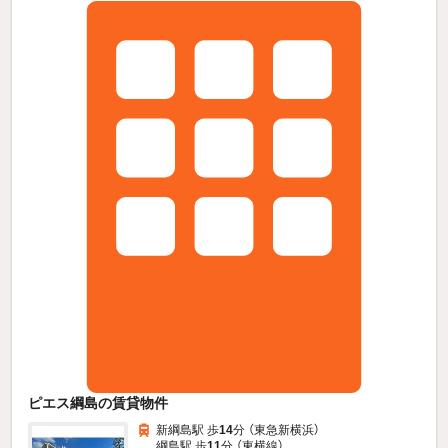
ピエス綱島の賃貸物件
新綱島駅 歩
14
分 （東急新横浜）
綱島駅 歩
11
分 （東横線）