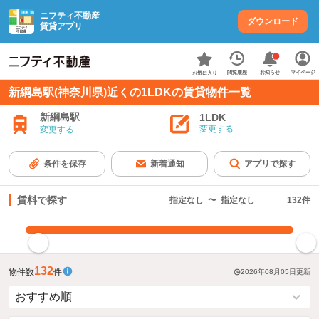
ニフティ不動産
ダウンロード
賃貸アプリ
お知らせ
閲覧履歴
マイページ
お気に入り
新綱島駅(神奈川県)近くの1LDKの賃貸物件一覧
新綱島駅
1LDK
変更する
変更する
条件を保存
新着通知
アプリで探す
賃料で探す
指定なし
〜
指定なし
132
件
指定した賃料で絞り込む
132
物件数
件
2026年08月05日
更新