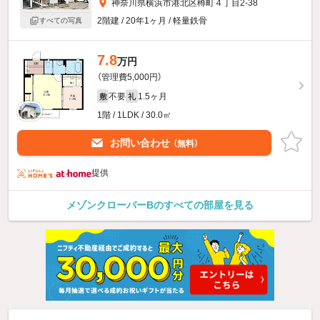
神奈川県横浜市港北区樽町４丁目2-38
2階建 / 20年1ヶ月 / 軽量鉄骨
すべての写真
7.8
万円
（管理費5,000円）
不要
1.5ヶ月
敷
礼
1階 / 1LDK / 30.0㎡
お問い合わせ
（無料）
提供
メゾンクローバーBのすべての部屋を見る