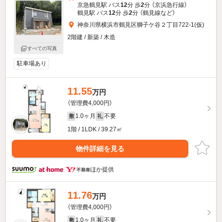
京急鶴見駅 バス
12
分 歩
2
分 （京浜急行線）
鶴見駅 バス
12
分 歩
2
分 （鶴見線
など
）
神奈川県横浜市鶴見区獅子ケ谷２丁目722-1(仮)
2階建 / 新築 / 木造
すべての写真
駐車場あり
11.55
万円
（管理費4,000円）
1.0ヶ月
不要
敷
礼
1階 / 1LDK / 39.27㎡
物件詳細を見る
ほか提供
11.76
万円
（管理費4,000円）
1.0ヶ月
不要
敷
礼