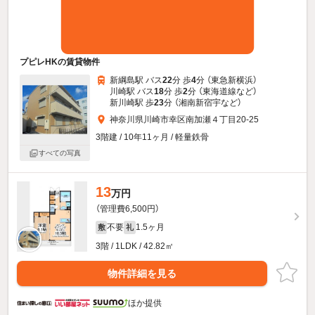
プピレHKの賃貸物件
新綱島駅 バス
22
分 歩
4
分 （東急新横浜）
川崎駅 バス
18
分 歩
2
分 （東海道線
など
）
新川崎駅 歩
23
分 （湘南新宿宇
など
）
神奈川県川崎市幸区南加瀬４丁目20-25
3階建 / 10年11ヶ月 / 軽量鉄骨
すべての写真
13
万円
（管理費6,500円）
不要
1.5ヶ月
敷
礼
3階 / 1LDK / 42.82㎡
物件詳細を見る
ほか提供