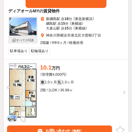
ディアオールMYの賃貸物件
新綱島駅 歩
18
分 （東急新横浜）
綱島駅 歩
15
分 （東横線）
大倉山駅 歩
15
分 （東横線）
神奈川県横浜市港北区大曽根3丁目
すべての写真
2階建 / 9年6ヶ月 / 軽量鉄骨
駐車場あり
駐輪場あり
10.1
万円
（管理費4,000円）
1.0ヶ月
1.0ヶ月
敷
礼
2階 / 1LDK / 36.98㎡
お問い合わせ
（無料）