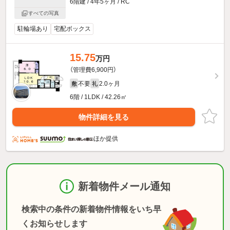
6階建 / 4年5ヶ月 / RC
すべての写真
駐輪場あり
宅配ボックス
15.75
万円
（管理費6,900円）
不要
2.0ヶ月
敷
礼
6階 / 1LDK / 42.26㎡
物件詳細を見る
ほか提供
新着物件メール通知
検索中の条件の新着物件情報をいち早
くお知らせします