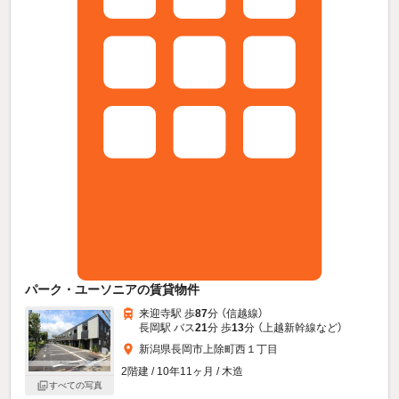
パーク・ユーソニアの賃貸物件
来迎寺駅 歩
87
分 （信越線）
長岡駅 バス
21
分 歩
13
分 （上越新幹線
など
）
新潟県長岡市上除町西１丁目
2階建 / 10年11ヶ月 / 木造
すべての写真