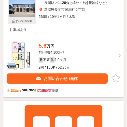
長岡駅 バス
28
分 歩
3
分 （上越新幹線
など
）
新潟県長岡市関原町２丁目
2階建 / 10年1ヶ月 / 木造
すべての写真
駐車場あり
5.6
万円
（管理費4,100円）
不要
1.0ヶ月
敷
礼
2階 / 1LDK / 52.86㎡
お問い合わせ
（無料）
提供