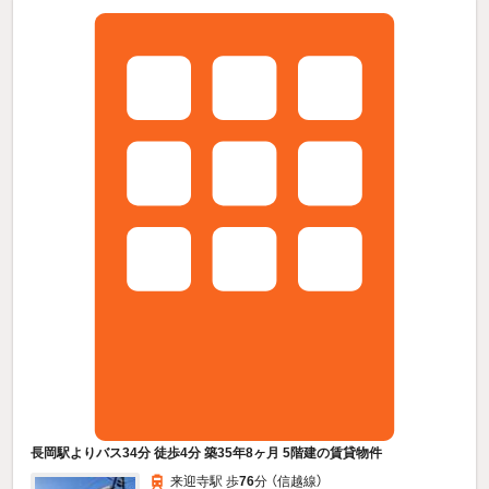
長岡駅よりバス34分 徒歩4分 築35年8ヶ月 5階建の賃貸物件
来迎寺駅 歩
76
分 （信越線）