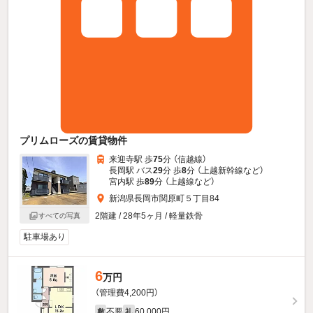
プリムローズの賃貸物件
来迎寺駅 歩
75
分 （信越線）
長岡駅 バス
29
分 歩
8
分 （上越新幹線
など
）
宮内駅 歩
89
分 （上越線
など
）
新潟県長岡市関原町５丁目84
2階建 / 28年5ヶ月 / 軽量鉄骨
すべての写真
駐車場あり
6
万円
（管理費4,200円）
不要
60,000円
敷
礼