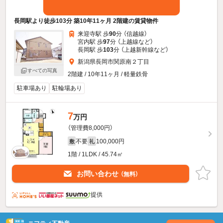
長岡駅より徒歩103分 築10年11ヶ月 2階建の賃貸物件
来迎寺駅 歩
90
分 （信越線）
宮内駅 歩
97
分 （上越線
など
）
長岡駅 歩
103
分 （上越新幹線
など
）
新潟県長岡市関原南２丁目
すべての写真
2階建 / 10年11ヶ月 / 軽量鉄骨
駐車場あり
駐輪場あり
7
万円
（管理費8,000円）
不要
100,000円
敷
礼
1階 / 1LDK / 45.74㎡
お問い合わせ
（無料）
提供