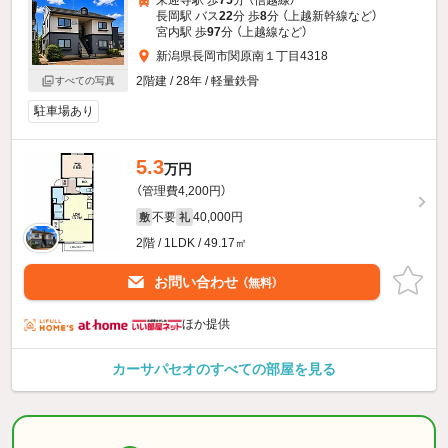
長岡駅 バス
22
分 歩
8
分 （上越新幹線
など
）
宮内駅 歩
97
分 （上越線
など
）
新潟県長岡市関原南１丁目4318
2階建 / 28年 / 軽量鉄骨
すべての写真
駐車場あり
5.3
万円
（管理費4,200円）
不要
40,000円
敷
礼
2階 / 1LDK / 49.17㎡
お問い合わせ
（無料）
ほか提供
カーサパセオのすべての部屋を見る