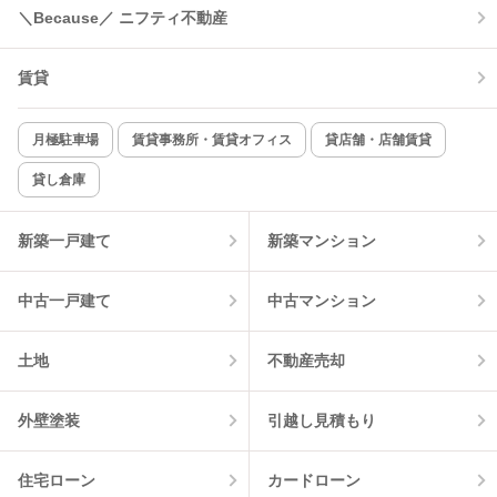
＼Because／ ニフティ不動産
コンロ2口以上
追焚き機能
賃貸
TV付インターホン
角部屋
新着のみ
インターネット無料
月極駐車場
賃貸事務所・賃貸オフィス
貸店舗・店舗賃貸
貸し倉庫
該当件数:
物件一覧に反映
9
件
新築一戸建て
新築マンション
中古一戸建て
中古マンション
土地
不動産売却
外壁塗装
引越し見積もり
住宅ローン
カードローン