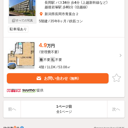
長岡駅 バス
34
分 歩
4
分 （上越新幹線
など
）
越後岩塚駅 歩
81
分 （信越線）
新潟県長岡市青葉台２
すべての写真
5階建 / 35年8ヶ月 / 鉄筋コン
駐車場あり
4.9
万円
（管理費不要）
不要
不要
敷
礼
4階 / 1LDK / 53.08㎡
お問い合わせ
（無料）
提供
1ページ目
前へ
次へ
全1ページ
9