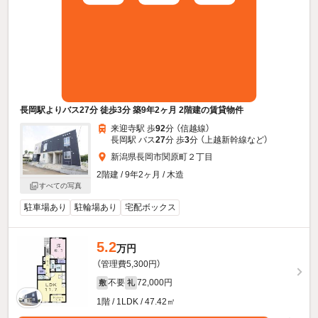
長岡駅よりバス27分 徒歩3分 築9年2ヶ月 2階建の賃貸物件
来迎寺駅 歩
92
分 （信越線）
長岡駅 バス
27
分 歩
3
分 （上越新幹線
など
）
新潟県長岡市関原町２丁目
2階建 / 9年2ヶ月 / 木造
すべての写真
駐車場あり
駐輪場あり
宅配ボックス
5.2
万円
（管理費5,300円）
不要
72,000円
敷
礼
1階 / 1LDK / 47.42㎡