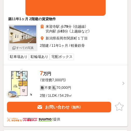
築11年1ヶ月 2階建の賃貸物件
来迎寺駅 歩
79
分 （信越線）
宮内駅 歩
83
分 （上越線
など
）
新潟県長岡市関原町１丁目
2階建 / 11年1ヶ月 / 軽量鉄骨
すべての写真
駐車場あり
駐輪場あり
宅配ボックス
7
万円
（管理費7,000円）
不要
70,000円
敷
礼
2階 / 1LDK / 54.29㎡
お問い合わせ
（無料）
提供