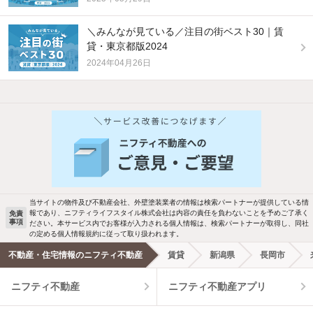
＼みんなが見ている／注目の街ベスト30｜賃
貸・東京都版2024
2024年04月26日
他の人はこんな条件で絞り込んでいます！
人気のこだわり条件
バス・トイレ別
2階以上
駐車場あり
ペット相談
当サイトの物件及び不動産会社、外壁塗装業者の情報は検索パートナーが提供している情
報であり、ニフティライフスタイル株式会社は内容の責任を負わないことを予めご了承く
免責
事項
ださい。本サービス内でお客様が入力される個人情報は、検索パートナーが取得し、同社
洗濯機置場あり
独立洗面台
の定める個人情報規約に従って取り扱われます。
不動産・住宅情報のニフティ不動産
賃貸
新潟県
長岡市
エアコンあり
都市ガス
ニフティ不動産
ニフティ不動産アプリ
温水洗浄便座
オートロック