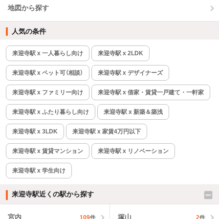
地図から探す
人気の条件
来迎寺駅 x 一人暮らし向け
来迎寺駅 x 2LDK
来迎寺駅 x ペット可（相談）
来迎寺駅 x デザイナーズ
来迎寺駅 x ファミリー向け
来迎寺駅 x 借家・賃貸一戸建て・一軒家
来迎寺駅 x ふたり暮らし向け
来迎寺駅 x 新築＆築浅
来迎寺駅 x 3LDK
来迎寺駅 x 家賃4万円以下
来迎寺駅 x 賃貸マンション
来迎寺駅 x リノベーション
来迎寺駅 x 学生向け
来迎寺駅近くの駅から探す
宮内
塚山
109
件
2
件