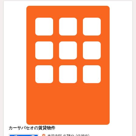
カーサパセオの賃貸物件
来迎寺駅 歩
75
分 （信越線）