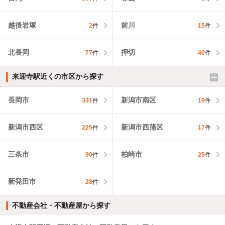
越後岩塚
前川
2
件
15
件
北長岡
押切
77
件
40
件
来迎寺駅近くの市区から探す
長岡市
新潟市南区
331
件
19
件
新潟市西区
新潟市西蒲区
225
件
17
件
三条市
柏崎市
90
件
25
件
新発田市
28
件
不動産会社・不動産屋から探す