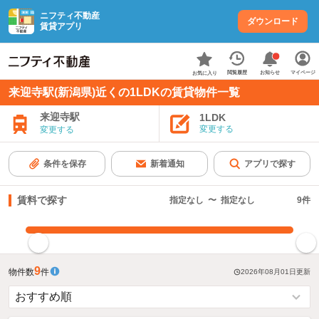
ニフティ不動産
ダウンロード
賃貸アプリ
お知らせ
閲覧履歴
マイページ
お気に入り
来迎寺駅(新潟県)近くの1LDKの賃貸物件一覧
来迎寺駅
1LDK
変更する
変更する
条件を保存
新着通知
アプリで探す
賃料で探す
指定なし
〜
指定なし
9
件
指定した賃料で絞り込む
9
物件数
件
2026年08月01日
更新