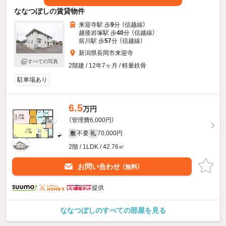
ななつぼしの賃貸物件
来迎寺駅 歩
9
分 （信越線）
越後岩塚駅 歩
40
分 （信越線）
前川駅 歩
57
分 （信越線）
新潟県長岡市来迎寺
すべての写真
2階建 / 12年7ヶ月 / 軽量鉄骨
駐車場あり
6.5
万円
（管理費6,000円）
不要
70,000円
敷
礼
2階 / 1LDK / 42.76㎡
お問い合わせ
（無料）
提供
ななつぼしのすべての部屋を見る