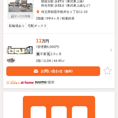
朝霞台駅 歩
27
分 （東武東上線）
和光市駅 歩
31
分 （東武東上線
など
）
埼玉県朝霞市根岸台１丁目11-19
すべての写真
2階建 / 9年4ヶ月 / 軽量鉄骨
駐輪場あり
宅配ボックス
11
万円
（管理費6,000円）
不要
1.5ヶ月
敷
礼
2階 / 1LDK / 44.95㎡
お問い合わせ
（無料）
提供