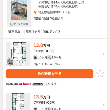
和光市駅 歩
24
分 （東武東上線
など
）
朝霞台駅 歩
30
分 （東武東上線）
埼玉県朝霞市本町２丁目
2階建 / 新築 / 軽量鉄骨
すべての写真
駐車場あり
駐輪場あり
宅配ボックス
13.8
万円
（管理費3,000円）
1.0ヶ月
1.0ヶ月
敷
礼
2階 / 1LDK / 40.78㎡
物件詳細を見る
ほか提供
13.5
万円
（管理費3,000円）
1.0ヶ月
1.0ヶ月
敷
礼