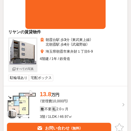
リヤンの賃貸物件
朝霞台駅 歩
3
分 （東武東上線）
北朝霞駅 歩
4
分 （武蔵野線）
埼玉県朝霞市東弁財１丁目6-9
4階建 / 1年 / 鉄骨造
すべての写真
駐輪場あり
宅配ボックス
13.8
万円
（管理費10,000円）
不要
2.0ヶ月
敷
礼
3階 / 1LDK / 46.97㎡
お問い合わせ
（無料）