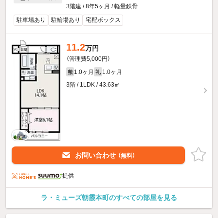
3階建 / 8年5ヶ月 / 軽量鉄骨
駐車場あり
駐輪場あり
宅配ボックス
11.2
万円
（管理費5,000円）
1.0ヶ月
1.0ヶ月
敷
礼
3階 / 1LDK / 43.63㎡
お問い合わせ
（無料）
提供
ラ・ミューズ朝霞本町のすべての部屋を見る