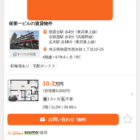
保第一ビルの賃貸物件
朝霞台駅 歩
2
分 （東武東上線）
北朝霞駅 歩
3
分 （武蔵野線）
志木駅 歩
16
分 （東武東上線）
埼玉県朝霞市西弁財１丁目10-25
すべての写真
4階建 / 47年4ヶ月 / RC
駐輪場あり
宅配ボックス
10.3
万円
（管理費4,000円）
1.0ヶ月
不要
敷
礼
2階 / 1LDK / 38.88㎡
お問い合わせ
（無料）
提供