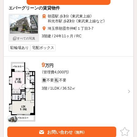
エバーグリーンの賃貸物件
朝霞駅 歩
3
分 （東武東上線）
和光市駅 歩
23
分 （東武東上線
など
）
埼玉県朝霞市仲町１丁目3-7
3階建 / 24年11ヶ月 / RC
すべての写真
駐輪場あり
宅配ボックス
9
万円
（管理費4,000円）
不要
不要
敷
礼
3階 / 1LDK / 36.52㎡
お問い合わせ
（無料）