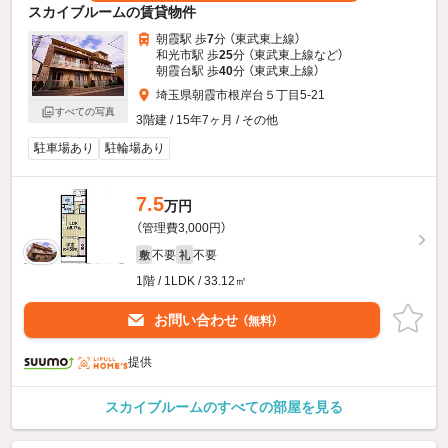
スカイブルームの賃貸物件
朝霞駅 歩
7
分 （東武東上線）
和光市駅 歩
25
分 （東武東上線
など
）
朝霞台駅 歩
40
分 （東武東上線）
埼玉県朝霞市根岸台５丁目5-21
すべての写真
3階建 / 15年7ヶ月 / その他
駐車場あり
駐輪場あり
7.5
万円
（管理費3,000円）
不要
不要
敷
礼
1階 / 1LDK / 33.12㎡
お問い合わせ
（無料）
提供
スカイブルームのすべての部屋を見る