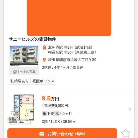
サニーヒルズの賃貸物件
北朝霞駅 歩
8
分 （武蔵野線）
朝霞台駅 歩
8
分 （東武東上線）
埼玉県朝霞市浜崎３丁目9-39
3階建 / 4年7ヶ月 / 鉄骨造
すべての写真
駐輪場あり
宅配ボックス
9.5
万円
（管理費6,000円）
不要
2.0ヶ月
敷
礼
3階 / 1LDK / 39.56㎡
お問い合わせ
（無料）