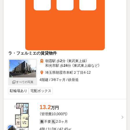
ラ・フェルミエの賃貸物件
朝霞駅 歩
2
分 （東武東上線）
和光市駅 歩
24
分 （東武東上線
など
）
埼玉県朝霞市本町２丁目4-12
4階建 / 3年7ヶ月 / 鉄骨造
すべての写真
駐輪場あり
宅配ボックス
13.2
万円
（管理費10,000円）
不要
2.0ヶ月
敷
礼
4階 / 1LDK / 42.45㎡