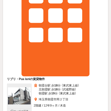
リブリ・Pua laniの賃貸物件
朝霞台駅 歩
18
分 （東武東上線）
北朝霞駅 歩
18
分 （武蔵野線）
朝霞駅 歩
19
分 （東武東上線）
埼玉県朝霞市岡２丁目
2階建 / 12年9ヶ月 / 木造