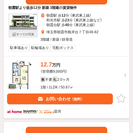
朝霞駅より徒歩12分 新築 3階建の賃貸物件
朝霞駅 歩
12
分 （東武東上線）
和光市駅 歩
23
分 （東武東上線
など
）
朝霞台駅 歩
40
分 （東武東上線）
埼玉県朝霞市根岸台７丁目48-82
すべての写真
3階建 / 新築 / 鉄骨造
駐車場あり
駐輪場あり
宅配ボックス
12.7
万円
（管理費9,000円）
不要
2.0ヶ月
敷
礼
1階 / 1LDK / 50.67㎡
お問い合わせ
（無料）
提供