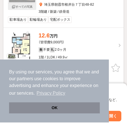
埼玉県朝霞市根岸台７丁目48-82
すべての写真
3階建 / 新築 / 鉄骨造
駐車場あり
駐輪場あり
宅配ボックス
12.6
万円
（管理費9,000円）
不要
2.0ヶ月
敷
礼
1階 / 1LDK / 49.9㎡
お問い合わせ
（無料）
By using our services, you agree that we and
our
partners
use cookies to improve
提供
advertising and enhance your experience on
アプリに切り替えて、サクサクお部屋探し
our services.
Privacy Policy
会員登録なしですぐ使える。マップ検索やお気に入り保存など、
アプリ限定の便利な機能が使えます！
OK
Web版で続行
アプリを開く
市区町村を変更
絞り込み条件を変更