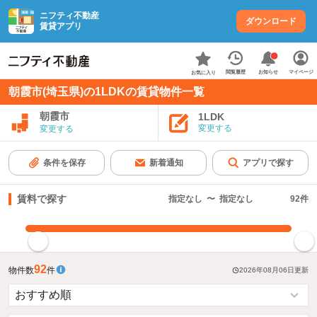
ニフティ不動産
ダウンロード
賃貸アプリ
お知らせ
閲覧履歴
マイページ
お気に入り
朝霞市(埼玉県)の1LDKの賃貸物件一覧
朝霞市
1LDK
変更する
変更する
条件を保存
新着通知
アプリで探す
賃料で探す
指定なし
〜
指定なし
92
件
指定した賃料で絞り込む
92
物件数
件
2026年08月06日
更新