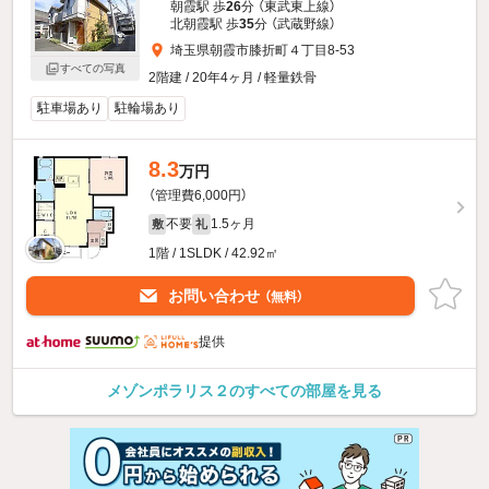
朝霞駅 歩
26
分 （東武東上線）
北朝霞駅 歩
35
分 （武蔵野線）
埼玉県朝霞市膝折町４丁目8-53
すべての写真
2階建 / 20年4ヶ月 / 軽量鉄骨
駐車場あり
駐輪場あり
8.3
万円
（管理費6,000円）
不要
1.5ヶ月
敷
礼
1階 / 1SLDK / 42.92㎡
お問い合わせ
（無料）
提供
メゾンポラリス２のすべての部屋を見る