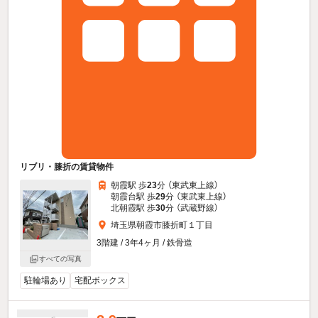
リブリ・膝折の賃貸物件
朝霞駅 歩
23
分 （東武東上線）
朝霞台駅 歩
29
分 （東武東上線）
北朝霞駅 歩
30
分 （武蔵野線）
埼玉県朝霞市膝折町１丁目
3階建 / 3年4ヶ月 / 鉄骨造
すべての写真
駐輪場あり
宅配ボックス