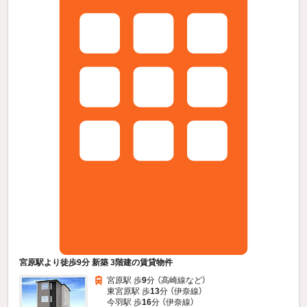
宮原駅より徒歩9分 新築 3階建の賃貸物件
宮原駅 歩
9
分 （高崎線
など
）
東宮原駅 歩
13
分 （伊奈線）
今羽駅 歩
16
分 （伊奈線）