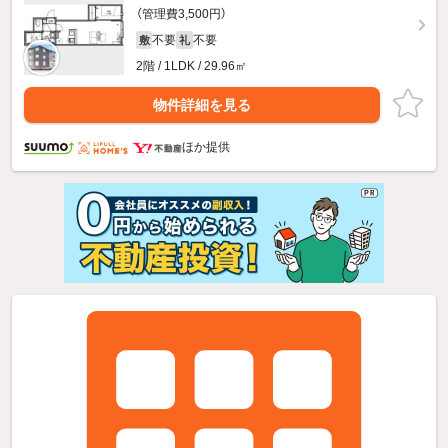
（管理費3,500円）
不要
不要
敷
礼
2階 / 1LDK / 29.96㎡
物件詳細を見る
ほか提供