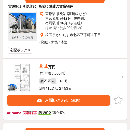
宮原駅より徒歩9分 新築 3階建の賃貸物件
宮原駅 歩
9
分 （高崎線
など
）
東宮原駅 歩
13
分 （伊奈線）
今羽駅 歩
16
分 （伊奈線）
ほか1駅（徒歩20分圏内）
埼玉県さいたま市北区宮原町４丁目
すべての写真
3階建 / 新築 / 木造
宅配ボックス
8.4
万円
（管理費3,500円）
不要
1.0ヶ月
敷
礼
2階 / 1LDK / 27.53㎡
お問い合わせ
（無料）
ほか提供