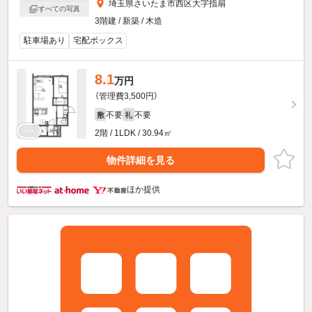
埼玉県さいたま市西区大字指扇
すべての写真
3階建 / 新築 / 木造
駐車場あり
宅配ボックス
8.1
万円
（管理費3,500円）
不要
不要
敷
礼
2階 / 1LDK / 30.94㎡
物件詳細を見る
ほか提供