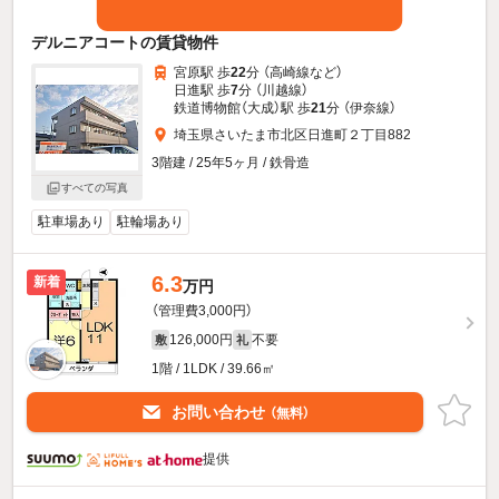
デルニアコートの賃貸物件
宮原駅 歩
22
分 （高崎線
など
）
日進駅 歩
7
分 （川越線）
鉄道博物館（大成）駅 歩
21
分 （伊奈線）
埼玉県さいたま市北区日進町２丁目882
3階建 / 25年5ヶ月 / 鉄骨造
すべての写真
駐車場あり
駐輪場あり
6.3
新着
万円
（管理費3,000円）
126,000円
不要
敷
礼
1階 / 1LDK / 39.66㎡
お問い合わせ
（無料）
提供