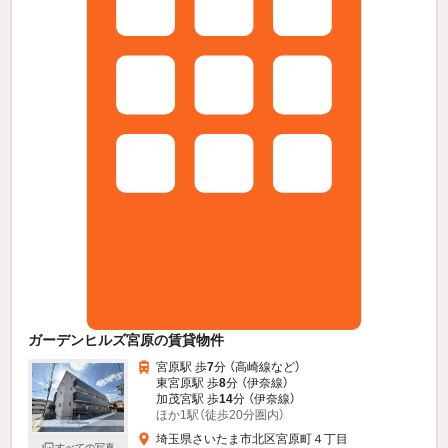
ガーデンヒルズ宮原の賃貸物件
宮原駅 歩
7
分 （高崎線
など
）
東宮原駅 歩
8
分 （伊奈線）
加茂宮駅 歩
14
分 （伊奈線）
ほか1駅（徒歩20分圏内）
埼玉県さいたま市北区宮原町４丁目
すべての写真