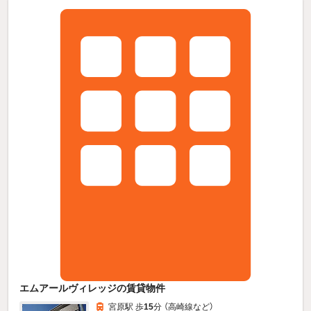
エムアールヴィレッジの賃貸物件
宮原駅 歩
15
分 （高崎線
など
）