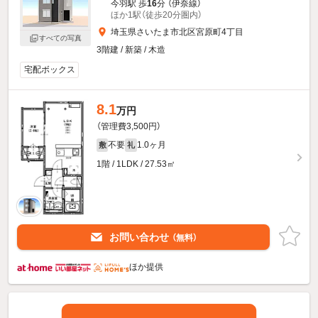
今羽駅 歩
16
分 （伊奈線）
ほか1駅（徒歩20分圏内）
埼玉県さいたま市北区宮原町4丁目
すべての写真
3階建 / 新築 / 木造
宅配ボックス
8.1
万円
（管理費3,500円）
不要
1.0ヶ月
敷
礼
1階 / 1LDK / 27.53㎡
お問い合わせ
（無料）
ほか提供