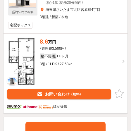
ほか1駅（徒歩20分圏内）
埼玉県さいたま市北区宮原町4丁目
すべての写真
3階建 / 新築 / 木造
宅配ボックス
8.6
万円
（管理費3,500円）
不要
1.0ヶ月
敷
礼
3階 / 1LDK / 27.53㎡
お問い合わせ
（無料）
ほか提供