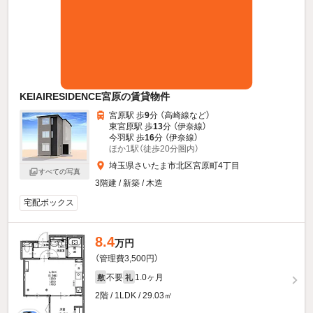
KEIAIRESIDENCE宮原の賃貸物件
宮原駅 歩
9
分 （高崎線
など
）
東宮原駅 歩
13
分 （伊奈線）
今羽駅 歩
16
分 （伊奈線）
ほか1駅（徒歩20分圏内）
埼玉県さいたま市北区宮原町4丁目
すべての写真
3階建 / 新築 / 木造
宅配ボックス
8.4
万円
（管理費3,500円）
不要
1.0ヶ月
敷
礼
2階 / 1LDK / 29.03㎡