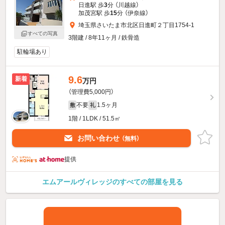
日進駅 歩
3
分 （川越線）
加茂宮駅 歩
15
分 （伊奈線）
埼玉県さいたま市北区日進町２丁目1754-1
すべての写真
3階建 / 8年11ヶ月 / 鉄骨造
駐輪場あり
9.6
新着
万円
（管理費5,000円）
不要
1.5ヶ月
敷
礼
1階 / 1LDK / 51.5㎡
お問い合わせ
（無料）
提供
エムアールヴィレッジのすべての部屋を見る