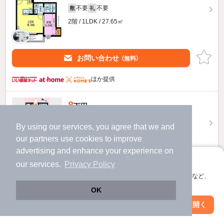
不要
不要
敷
礼
2階 / 1LDK / 27.65㎡
お問い合わせ
（無料）
ほか提供
8
万円
（管理費3,000円）
By using our services, you agree that we and
不要
不要
敷
礼
our
partners
use cookies to improve
1階 / 1LDK / 27.65㎡
advertising and enhance your experience on
アプリに切り替えて、サクサクお部屋探し
物件詳細を見る
our services.
Privacy Policy
会員登録なしですぐ使える。マップ検索やお気に入り保存など、
ほか提供
アプリ限定の便利な機能が使えます！
OK
Web版で続行
アプリを開く
駅・沿線を変更
絞り込み条件を変更
8.7
万円
（管理費3,000円）