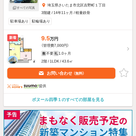
埼玉県さいたま市北区吉野町１丁目
すべての写真
3階建 / 14年11ヶ月 / 軽量鉄骨
駐車場あり
駐輪場あり
9.5
新着
万円
（管理費7,000円）
不要
1.0ヶ月
敷
礼
2階 / 1LDK / 43.6㎡
お問い合わせ
（無料）
提供
ボヌール四季１のすべての部屋を見る