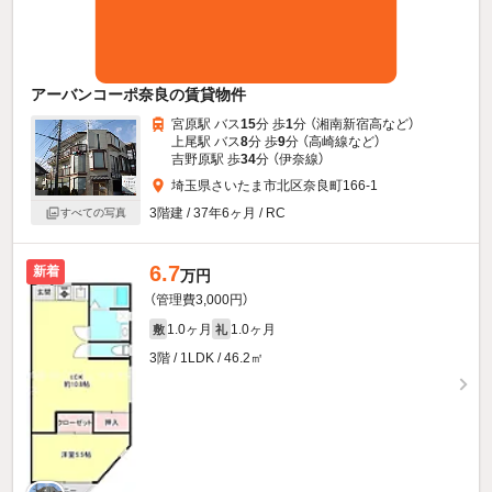
アーバンコーポ奈良の賃貸物件
宮原駅 バス
15
分 歩
1
分 （湘南新宿高
など
）
上尾駅 バス
8
分 歩
9
分 （高崎線
など
）
吉野原駅 歩
34
分 （伊奈線）
埼玉県さいたま市北区奈良町166-1
3階建 / 37年6ヶ月 / RC
すべての写真
6.7
新着
万円
（管理費3,000円）
1.0ヶ月
1.0ヶ月
敷
礼
3階 / 1LDK / 46.2㎡