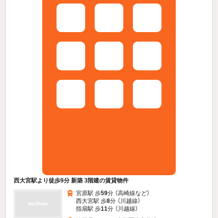
西大宮駅より徒歩9分 新築 3階建の賃貸物件
宮原駅 歩
59
分 （高崎線
など
）
西大宮駅 歩
8
分 （川越線）
指扇駅 歩
11
分 （川越線）