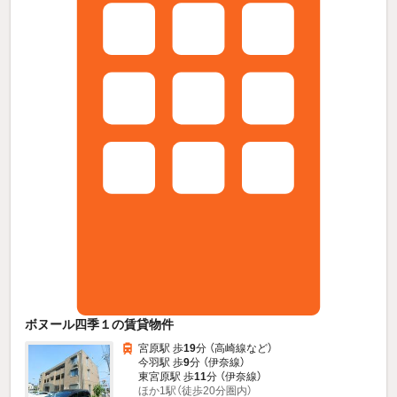
ボヌール四季１の賃貸物件
宮原駅 歩
19
分 （高崎線
など
）
今羽駅 歩
9
分 （伊奈線）
東宮原駅 歩
11
分 （伊奈線）
ほか1駅（徒歩20分圏内）