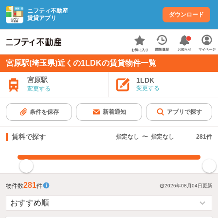
ニフティ不動産
ダウンロード
賃貸アプリ
お知らせ
閲覧履歴
マイページ
お気に入り
宮原駅(埼玉県)近くの1LDKの賃貸物件一覧
宮原駅
1LDK
変更する
変更する
条件を保存
新着通知
アプリで探す
賃料で探す
指定なし
〜
指定なし
281
件
指定した賃料で絞り込む
281
物件数
件
2026年08月04日
更新