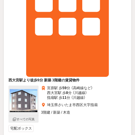
西大宮駅より徒歩9分 新築 3階建の賃貸物件
宮原駅 歩
59
分 （高崎線
など
）
西大宮駅 歩
8
分 （川越線）
指扇駅 歩
11
分 （川越線）
埼玉県さいたま市西区大字指扇
3階建 / 新築 / 木造
すべての写真
宅配ボックス