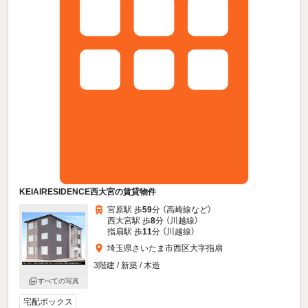
KEIAIRESIDENCE西大宮の賃貸物件
宮原駅 歩
59
分 （高崎線
など
）
西大宮駅 歩
8
分 （川越線）
指扇駅 歩
11
分 （川越線）
埼玉県さいたま市西区大字指扇
3階建 / 新築 / 木造
すべての写真
宅配ボックス