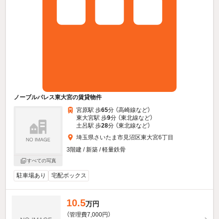
ノーブルパレス東大宮の賃貸物件
宮原駅 歩
65
分 （高崎線
など
）
東大宮駅 歩
9
分 （東北線
など
）
土呂駅 歩
28
分 （東北線
など
）
埼玉県さいたま市見沼区東大宮6丁目
3階建 / 新築 / 軽量鉄骨
すべての写真
駐車場あり
宅配ボックス
10.5
万円
（管理費7,000円）