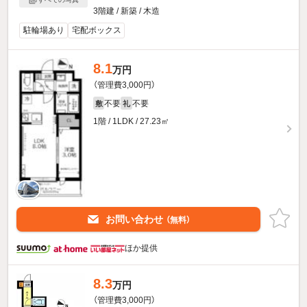
3階建 / 新築 / 木造
駐輪場あり
宅配ボックス
8.1
万円
（管理費3,000円）
不要
不要
敷
礼
1階 / 1LDK / 27.23㎡
お問い合わせ
（無料）
ほか提供
8.3
万円
（管理費3,000円）