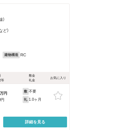
線）
など
）
月
RC
建物構造
料
敷金
お気に入り
費等
礼金
不要
敷
万円
1.0ヶ月
0円
礼
詳細を見る