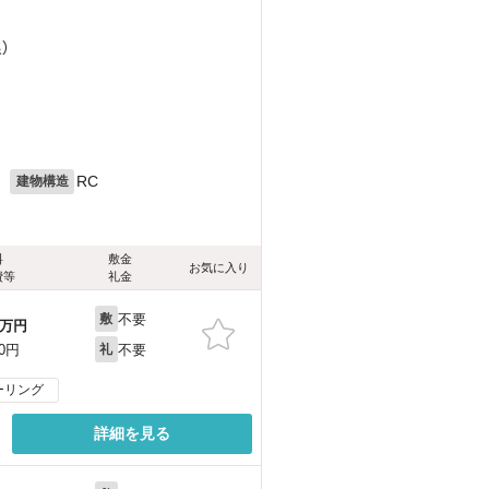
）
）
月
RC
建物構造
料
敷金
お気に入り
費等
礼金
不要
敷
万円
不要
00円
礼
ーリング
詳細を見る