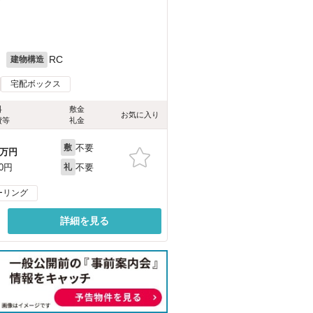
）
月
RC
建物構造
宅配ボックス
料
敷金
お気に入り
費等
礼金
不要
敷
万円
不要
00円
礼
ーリング
詳細を見る