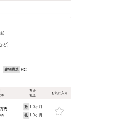
る
線）
など
）
月
RC
建物構造
料
敷金
お気に入り
費等
礼金
1.0ヶ月
敷
万円
1.0ヶ月
0円
礼