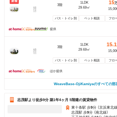
新着
15
1LDK
3階
29.69㎡
15,0
バス・トイレ別
ペット相談
フロ
提供
15.1
1LDK
3階
29.69㎡
15,0
バス・トイレ別
ペット相談
フロ
ほか提供
WeaveBase-OjiKamiyaのすべての
志茂駅より徒歩9分 築1年4ヶ月 5階建の賃貸物件
東十条駅 歩
9
分 （京浜東北線
志茂駅 歩
9
分 （南北線）