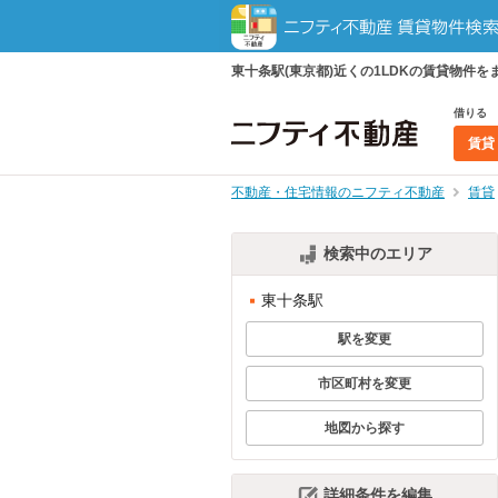
東十条駅(東京都)近くの1LDKの賃貸物
借りる
賃貸
不動産・住宅情報のニフティ不動産
賃貸
検索中のエリア
東十条駅
駅を変更
市区町村を変更
地図から探す
詳細条件を編集