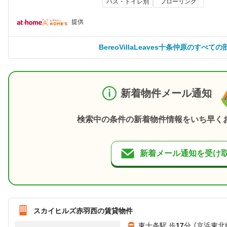
バス・トイレ別
フローリング
提供
BereoVillaLeaves十条仲原のすべて
新着物件メール通知
検索中の条件の新着物件情報をいち早く
新着メール通知を受け
スカイヒルズ赤羽西の賃貸物件
東十条駅 歩
17
分 （京浜東北