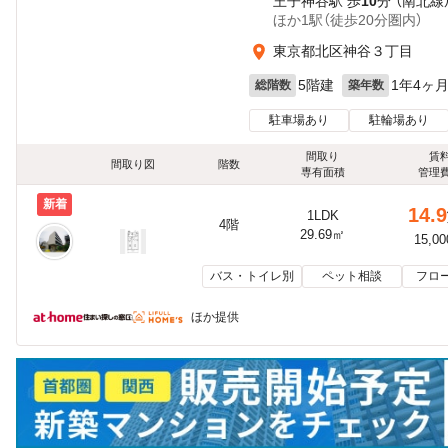
王子神谷駅 歩
10
分 （南北線
ほか1駅（徒歩20分圏内）
東京都北区神谷３丁目
5階建
1年4ヶ
総階数
築年数
駐車場あり
駐輪場あり
間取り
賃
間取り図
階数
専有面積
管理
新着
14.9
1LDK
4階
29.69㎡
15,0
バス・トイレ別
ペット相談
フロ
ほか提供