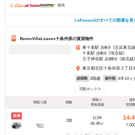
提供
LeFenouilのすべての部屋を見
BereoVillaLeaves十条仲原の賃貸物件
東十条駅 歩
6
分 （京浜東北線
十条駅 歩
8
分 （埼京線）
王子神谷駅 歩
20
分 （南北線
東京都北区十条仲原２丁目3-
3階建
4年10ヶ
総階数
築年数
宅配ボックス
間取り
賃
間取り図
階数
専有面積
管理
新着
14.4
1LDK
1階
46.48㎡
7,00