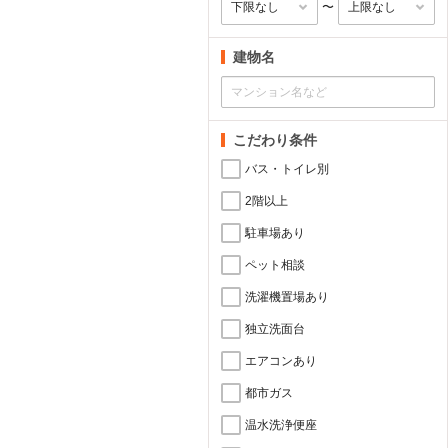
〜
建物名
こだわり条件
バス・トイレ別
2階以上
駐車場あり
ペット相談
洗濯機置場あり
独立洗面台
エアコンあり
都市ガス
温水洗浄便座