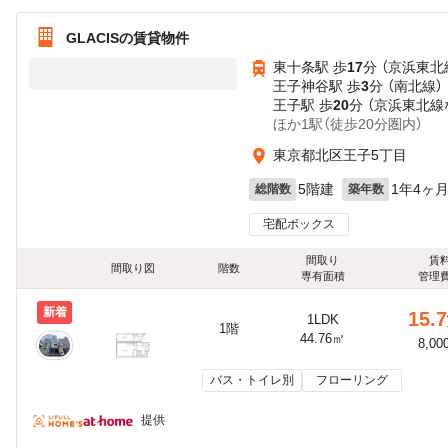
GLACISの賃貸物件
東十条駅 歩
17
分 （京浜東北
王子神谷駅 歩
3
分 （南北線）
王子駅 歩
20
分 （京浜東北線
ほか1駅（徒歩20分圏内）
東京都北区王子5丁目
5階建
1年4ヶ
総階数
築年数
宅配ボックス
間取り
賃
間取り図
階数
専有面積
管理
新着
15.7
1LDK
1階
44.76㎡
8,00
バス・トイレ別
フローリング
提供