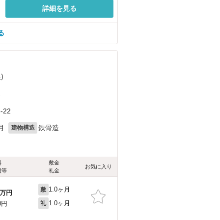
詳細を見る
る
）
）
22
月
鉄骨造
建物構造
料
敷金
お気に入り
費等
礼金
1.0ヶ月
敷
万円
1.0ヶ月
0円
礼