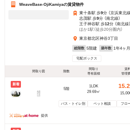
WeaveBase-OjiKamiyaの賃貸物件
東十条駅 歩
9
分 （京浜東北線
志茂駅 歩
9
分 （南北線）
王子神谷駅 歩
12
分 （南北線
ほか1駅（徒歩20分圏内）
東京都北区神谷3丁目
5階建
1年4ヶ
総階数
築年数
宅配ボックス
間取り
賃
間取り図
階数
専有面積
管理
新着
15.2
1LDK
5階
29.69㎡
15,0
バス・トイレ別
ペット相談
フロ
提供