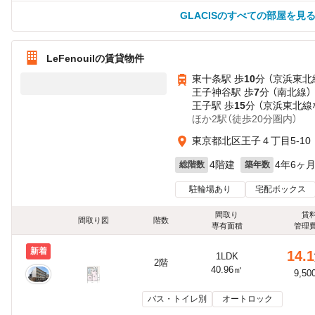
GLACISのすべての部屋を見
LeFenouilの賃貸物件
東十条駅 歩
10
分 （京浜東北
王子神谷駅 歩
7
分 （南北線）
王子駅 歩
15
分 （京浜東北線
ほか2駅（徒歩20分圏内）
東京都北区王子４丁目5-10
4階建
4年6ヶ
総階数
築年数
駐輪場あり
宅配ボックス
間取り
賃
間取り図
階数
専有面積
管理
新着
14.1
1LDK
2階
40.96㎡
9,50
バス・トイレ別
オートロック