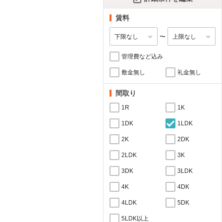
賃料
〜
管理費など込み
敷金無し
礼金無し
間取り
1R
1K
1DK
1LDK
2K
2DK
2LDK
3K
3DK
3LDK
4K
4DK
4LDK
5DK
5LDK以上