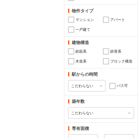
物件タイプ
マンション
アパート
一戸建て
建物構造
鉄筋系
鉄骨系
木造系
ブロック構造
駅からの時間
バス可
築年数
専有面積