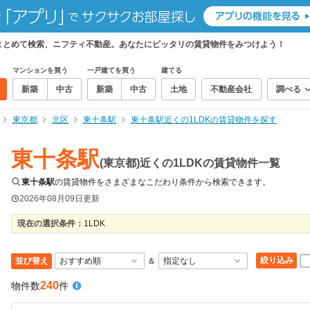
件をまとめて検索、ニフティ不動産。あなたにピッタリの賃貸物件をみつけよう！
マンションを買う
一戸建てを買う
建てる
新築
中古
新築
中古
土地
不動産会社
調べる
東京都
北区
東十条駅
東十条駅近くの1LDKの賃貸物件を探す
東十条駅
(東京都)近くの1LDKの賃貸物件一覧
東十条駅
の賃貸物件をさまざまなこだわり条件から検索できます。
2026年08月09日
更新
現在の選択条件：
1LDK
絞り込み
並び替え
＆
240
物件数
件