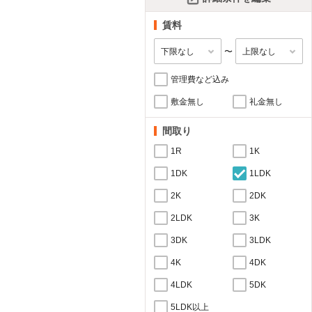
賃料
〜
管理費など込み
敷金無し
礼金無し
間取り
1R
1K
1DK
1LDK
2K
2DK
2LDK
3K
3DK
3LDK
4K
4DK
4LDK
5DK
5LDK以上