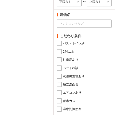
〜
建物名
こだわり条件
バス・トイレ別
2階以上
駐車場あり
ペット相談
洗濯機置場あり
独立洗面台
エアコンあり
都市ガス
温水洗浄便座