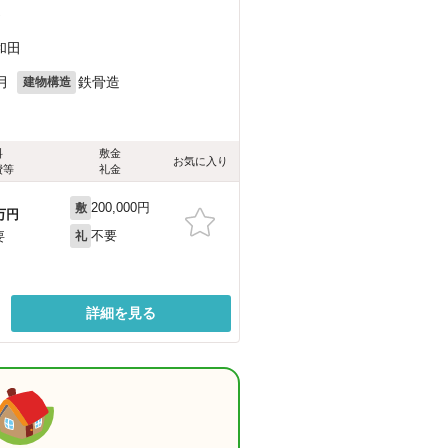
）
和田
月
鉄骨造
建物構造
料
敷金
お気に入り
費等
礼金
200,000円
敷
万円
不要
要
礼
詳細を見る