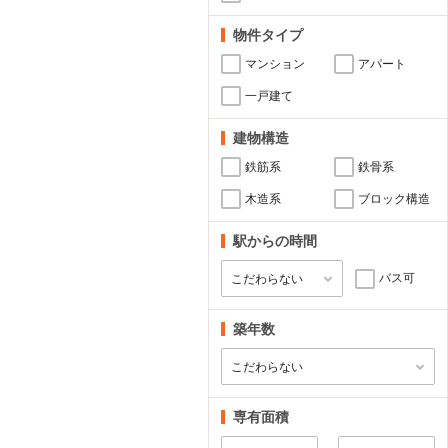
物件タイプ
マンション
アパート
一戸建て
建物構造
鉄筋系
鉄骨系
木造系
ブロック構造
駅からの時間
バス可
築年数
専有面積