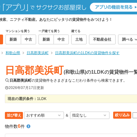
て検索、ニフティ不動産。あなたにピッタリの賃貸物件をみつけよう！
マンションを買う
一戸建てを買う
建てる
新築
中古
新築
中古
土地
不動産会社
調べる
和歌山県
日高郡美浜町
日高郡美浜町の1LDKの賃貸物件を探す
日高郡美浜町
(和歌山県)の1LDKの賃貸物件一
日高郡美浜町
の賃貸物件をさまざまなこだわり条件から検索できます。
2026年07月17日
更新
現在の選択条件：
1LDK
絞り込み
並び替え
＆
6
物件数
件