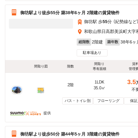
御坊駅より徒歩55分 築38年6ヶ月 2階建の賃貸物件
御坊駅 歩
55
分 （紀勢線
など
和歌山県日高郡美浜町大字
2階建
38年6ヶ
総階数
築年数
駐車場あり
間取り
賃
間取り図
階数
専有面積
管理
3.5
1LDK
2階
35.0㎡
不
バス・トイレ別
フローリング
保証
提供
御坊駅より徒歩50分 築44年5ヶ月 3階建の賃貸物件