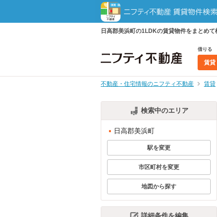
日高郡美浜町の1LDKの賃貸物件をまとめ
借りる
賃貸
不動産・住宅情報のニフティ不動産
賃貸
検索中のエリア
日高郡美浜町
駅を変更
市区町村を変更
地図から探す
詳細条件を編集