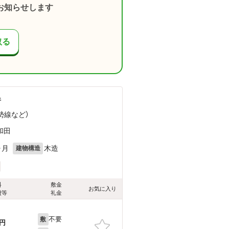
お知らせします
取る
件
勢線
など
）
和田
ヶ月
木造
建物構造
料
敷金
お気に入り
費等
礼金
不要
敷
円