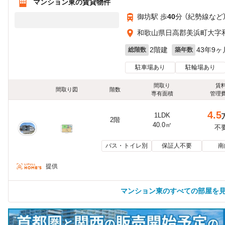
マンション東の賃貸物件
御坊駅 歩
40
分 （紀勢線
など
和歌山県日高郡美浜町大字
2階建
43年9ヶ
総階数
築年数
駐車場あり
駐輪場あり
間取り
賃
間取り図
階数
専有面積
管理
4.5
1LDK
2階
40.0㎡
不
バス・トイレ別
保証人不要
南
提供
マンション東のすべての部屋を