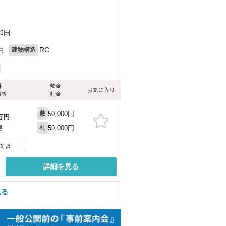
）
和田
月
RC
建物構造
料
敷金
お気に入り
費等
礼金
50,000円
敷
万円
50,000円
要
礼
向き
詳細を見る
見る