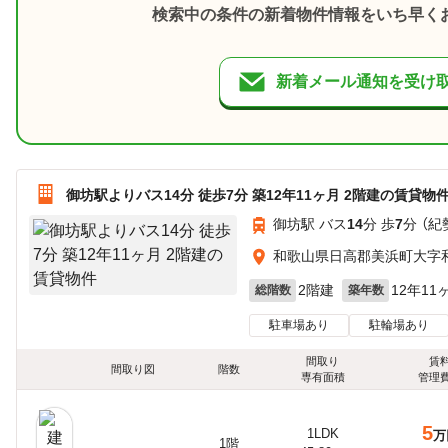
検索中の条件の新着物件情報をいち早く
新着メール通知を受け
御坊駅よりバス14分 徒歩7分 築12年11ヶ月 2階建の賃貸物
御坊駅 バス
14
分 歩
7
分 （紀
和歌山県日高郡美浜町大字
2階建
12年11
総階数
築年数
駐車場あり
駐輪場あり
間取り
賃
間取り図
階数
専有面積
管理
5
1LDK
万
1階