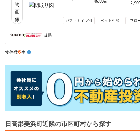
45.89㎡
2,90
バス・トイレ別
ペット相談
フロ
提供
6
物件数
件
日高郡美浜町近隣の市区町村から探す