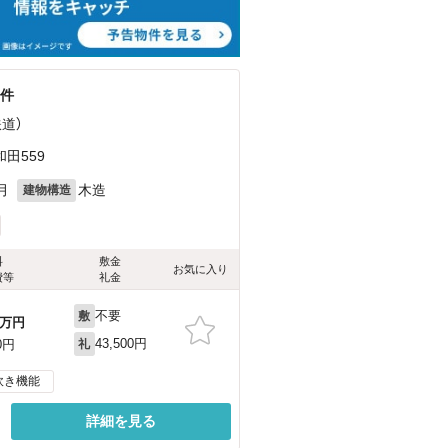
物件
鉄道）
田559
月
木造
建物構造
料
敷金
お気に入り
費等
礼金
不要
敷
万円
43,500円
0円
礼
炊き機能
詳細を見る