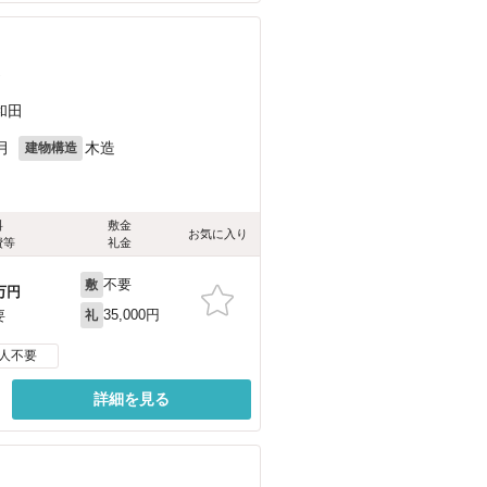
）
和田
月
木造
建物構造
料
敷金
お気に入り
費等
礼金
不要
敷
万円
35,000円
要
礼
人不要
詳細を見る