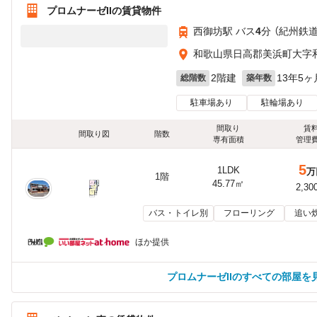
プロムナーゼIIの賃貸物件
西御坊駅 バス
4
分 （紀州鉄道
和歌山県日高郡美浜町大字和田
2階建
13年5ヶ
総階数
築年数
駐車場あり
駐輪場あり
間取り
賃
間取り図
階数
専有面積
管理
5
1LDK
万
1階
45.77㎡
2,30
バス・トイレ別
フローリング
追い
ほか提供
プロムナーゼIIのすべての部屋を