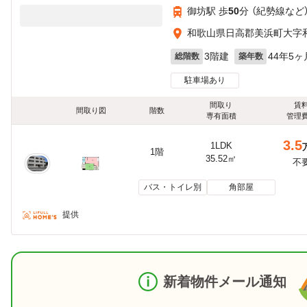
御坊駅 歩
50
分 （紀勢線
など
和歌山県日高郡美浜町大字
3階建
44年5ヶ
総階数
築年数
駐車場あり
間取り
賃
間取り図
階数
専有面積
管理
3.5
1LDK
1階
35.52㎡
不
バス・トイレ別
角部屋
提供
新着物件メール通知