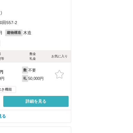
）
557-2
月
木造
建物構造
料
敷金
お気に入り
費等
礼金
不要
敷
円
50,000円
0円
礼
炊き機能
詳細を見る
見る