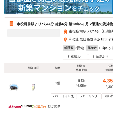
市役所前駅よりバス4分 徒歩6分 築13年5ヶ月 2階建の賃貸
市役所前駅 バス
4
分 （紀州
和歌山県日高郡美浜町大字和
2階建
13年5ヶ
総階数
築年数
駐車場あり
駐輪場あり
間取り
賃
間取り図
階数
専有面積
管理
4.35
1LDK
1階
46.06㎡
2,30
バス・トイレ別
フローリング
追い
ほか提供