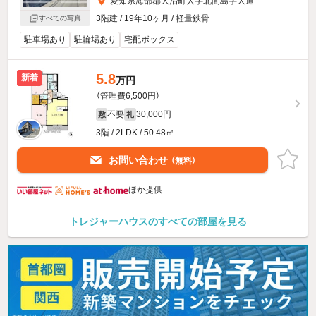
愛知県海部郡大治町大字北間島字大道
3階建 / 19年10ヶ月 / 軽量鉄骨
すべての写真
駐車場あり
駐輪場あり
宅配ボックス
5.8
新着
万円
（管理費6,500円）
不要
30,000円
敷
礼
3階 / 2LDK / 50.48㎡
お問い合わせ
（無料）
ほか提供
トレジャーハウスのすべての部屋を見る