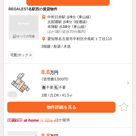
REGALEST名駅西の賃貸物件
中村日赤駅 歩
9
分 （東山線）
太閤通駅 歩
8
分 （桜通線）
本陣駅 歩
10
分 （東山線）
ほか3駅（徒歩20分圏内）
すべての写真
愛知県名古屋市中村区中島町１丁目110
3階建 / 新築 / 木造
宅配ボックス
8.6
万円
（管理費3,000円）
不要
不要
敷
礼
1階 / 2LDK / 41.5㎡
物件詳細を見る
ほか提供
8.8