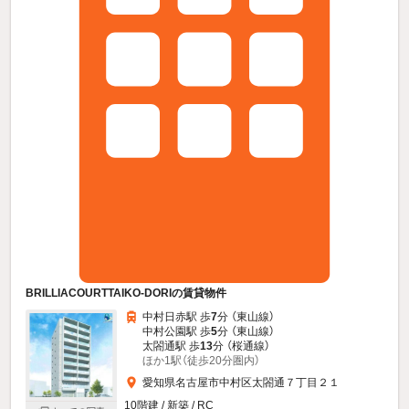
BRILLIACOURTTAIKO-DORIの賃貸物件
中村日赤駅 歩
7
分 （東山線）
中村公園駅 歩
5
分 （東山線）
太閤通駅 歩
13
分 （桜通線）
ほか1駅（徒歩20分圏内）
愛知県名古屋市中村区太閤通７丁目２１
10階建 / 新築 / RC