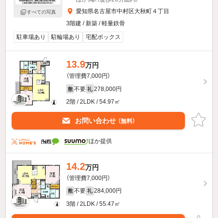
愛知県名古屋市中村区大秋町４丁目
すべての写真
3階建 / 新築 / 軽量鉄骨
駐車場あり
駐輪場あり
宅配ボックス
13.9
万円
（管理費7,000円）
不要
278,000円
敷
礼
2階 / 2LDK / 54.97㎡
お問い合わせ
（無料）
ほか提供
14.2
万円
（管理費7,000円）
不要
284,000円
敷
礼
3階 / 2LDK / 55.47㎡