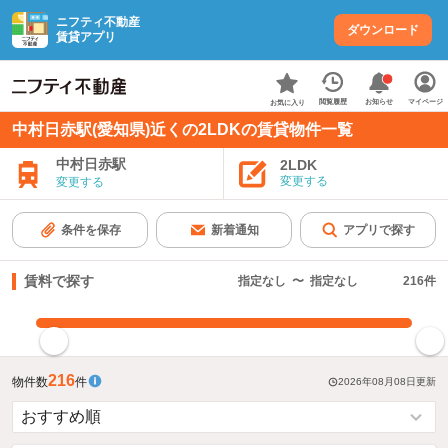
ニフティ不動産
ダウンロード
賃貸アプリ
お知らせ
閲覧履歴
マイページ
お気に入り
中村日赤駅(愛知県)近くの2LDKの賃貸物件一覧
中村日赤駅
2LDK
変更する
変更する
条件を保存
新着通知
アプリで探す
賃料で探す
指定なし
〜
指定なし
216
件
指定した賃料で絞り込む
216
物件数
件
2026年08月08日
更新