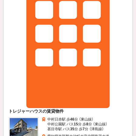
トレジャーハウスの賃貸物件
中村日赤駅 歩
46
分 （東山線）
中村公園駅 バス
15
分 歩
8
分 （東山線）
甚目寺駅 バス
35
分 歩
7
分 （津島線）