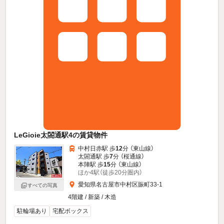
LeGioie太閤通駅4の賃貸物件
中村日赤駅 歩
12
分 （東山線）
太閤通駅 歩
7
分 （桜通線）
本陣駅 歩
15
分 （東山線）
ほか4駅（徒歩20分圏内）
愛知県名古屋市中村区賑町33-1
すべての写真
4階建 / 新築 / 木造
駐輪場あり
宅配ボックス