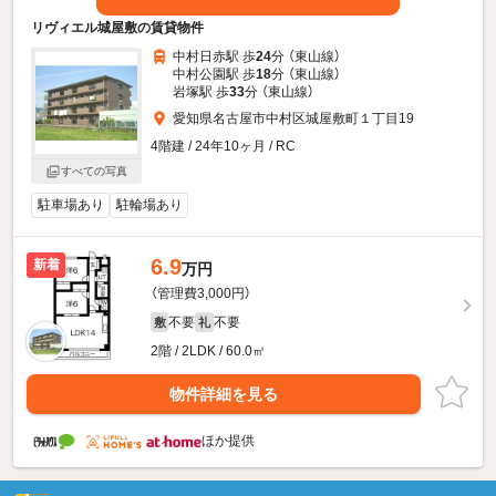
リヴィエル城屋敷の賃貸物件
中村日赤駅 歩
24
分 （東山線）
中村公園駅 歩
18
分 （東山線）
岩塚駅 歩
33
分 （東山線）
愛知県名古屋市中村区城屋敷町１丁目19
4階建 / 24年10ヶ月 / RC
すべての写真
駐車場あり
駐輪場あり
6.9
新着
万円
（管理費3,000円）
不要
不要
敷
礼
2階 / 2LDK / 60.0㎡
物件詳細を見る
ほか提供