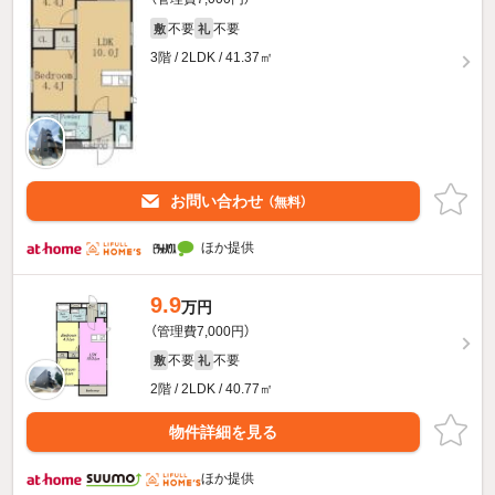
不要
不要
敷
礼
3階 / 2LDK / 41.37㎡
お問い合わせ
（無料）
ほか提供
9.9
万円
（管理費7,000円）
不要
不要
敷
礼
2階 / 2LDK / 40.77㎡
物件詳細を見る
ほか提供