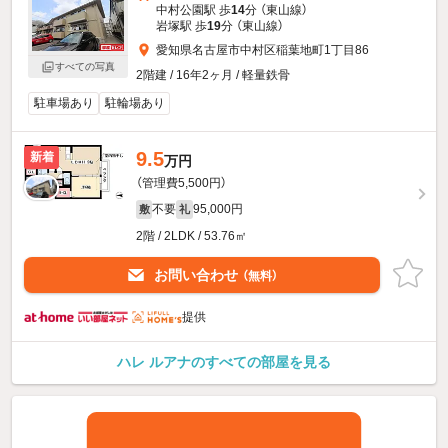
中村公園駅 歩
14
分 （東山線）
岩塚駅 歩
19
分 （東山線）
愛知県名古屋市中村区稲葉地町1丁目86
すべての写真
2階建 / 16年2ヶ月 / 軽量鉄骨
駐車場あり
駐輪場あり
9.5
新着
万円
（管理費5,500円）
不要
95,000円
敷
礼
2階 / 2LDK / 53.76㎡
お問い合わせ
（無料）
提供
ハレ ルアナのすべての部屋を見る