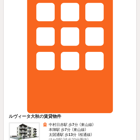
ルヴィータ大秋の賃貸物件
中村日赤駅 歩
7
分 （東山線）
本陣駅 歩
7
分 （東山線）
太閤通駅 歩
13
分 （桜通線）
ほか5駅（徒歩20分圏内）