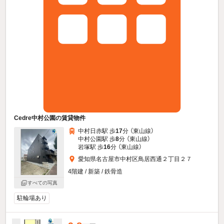
Cedre中村公園の賃貸物件
中村日赤駅 歩
17
分 （東山線）
中村公園駅 歩
8
分 （東山線）
岩塚駅 歩
16
分 （東山線）
愛知県名古屋市中村区鳥居西通２丁目２７
4階建 / 新築 / 鉄骨造
すべての写真
駐輪場あり