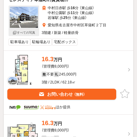
中村日赤駅 歩
16
分 （東山線）
中村公園駅 歩
11
分 （東山線）
岩塚駅 歩
25
分 （東山線）
愛知県名古屋市中村区草薙町２丁目
3階建 / 新築 / 軽量鉄骨
すべての写真
駐車場あり
駐輪場あり
宅配ボックス
16.3
万円
（管理費8,000円）
不要
245,000円
敷
礼
3階 / 2LDK / 62.18㎡
お問い合わせ
（無料）
ほか提供
16.3
万円
（管理費8,000円）