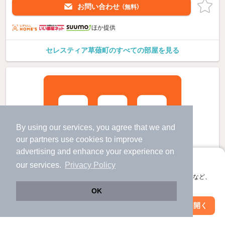
お問い合わせ
（無料）
ほか提供
セレスティア草薙町のすべての部屋を見る
By using our services, you agree that we and
our
partners
use cookies to improve
advertising and enhance your experience on
アプリに切り替えて、サクサクお部屋探し
our services.
Privacy Policy
会員登録なしですぐ使える。マップ検索やお気に入り保存など、
アプリ限定の便利な機能が使えます！
OK
Web版で続行
アプリを開く
駅・沿線を変更
絞り込み条件を変更