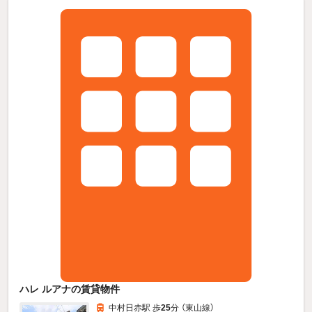
ハレ ルアナの賃貸物件
中村日赤駅 歩
25
分 （東山線）