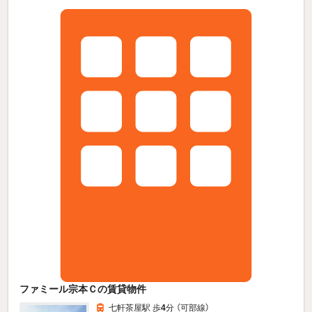
ファミール宗本Ｃの賃貸物件
七軒茶屋駅 歩
4
分 （可部線）