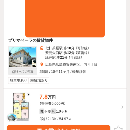
プリマベーラの賃貸物件
七軒茶屋駅 歩
18
分 （可部線）
安芸矢口駅 歩
12
分 （芸備線）
緑井駅 歩
21
分 （可部線）
広島県広島市安佐南区川内４丁目
2階建 / 18年11ヶ月 / 軽量鉄骨
すべての写真
駐車場あり
駐輪場あり
7.8
万円
（管理費5,000円）
不要
1.0ヶ月
敷
礼
2階 / 2LDK / 54.97㎡