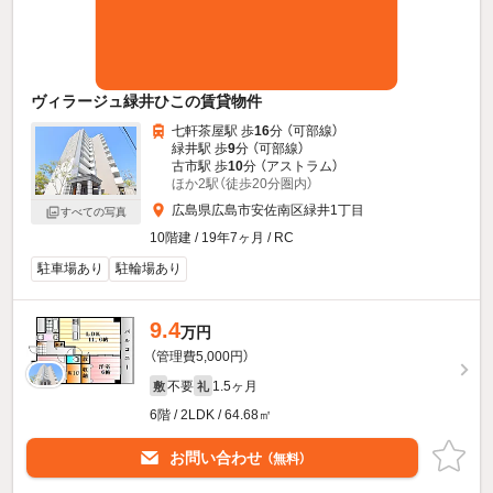
ヴィラージュ緑井ひこの賃貸物件
七軒茶屋駅 歩
16
分 （可部線）
緑井駅 歩
9
分 （可部線）
古市駅 歩
10
分 （アストラム）
ほか2駅（徒歩20分圏内）
広島県広島市安佐南区緑井1丁目
すべての写真
10階建 / 19年7ヶ月 / RC
駐車場あり
駐輪場あり
9.4
万円
（管理費5,000円）
不要
1.5ヶ月
敷
礼
6階 / 2LDK / 64.68㎡
お問い合わせ
（無料）