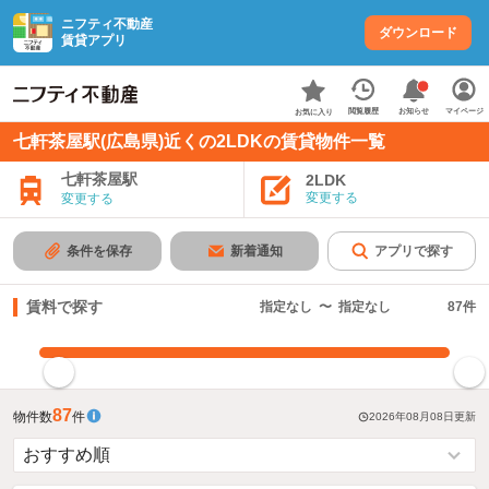
ニフティ不動産
ダウンロード
賃貸アプリ
お知らせ
閲覧履歴
マイページ
お気に入り
七軒茶屋駅(広島県)近くの2LDKの賃貸物件一覧
七軒茶屋駅
2LDK
変更する
変更する
条件を保存
新着通知
アプリで探す
賃料で探す
指定なし
〜
指定なし
87
件
指定した賃料で絞り込む
87
物件数
件
2026年08月08日
更新