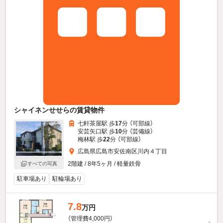
シャイネンせせらの賃貸物件
七軒茶屋駅 歩
17
分 （可部線）
安芸矢口駅 歩
10
分 （芸備線）
梅林駅 歩
22
分 （可部線）
広島県広島市安佐南区川内４丁目
2階建 / 8年5ヶ月 / 軽量鉄骨
すべての写真
駐車場あり
駐輪場あり
7.8
万円
（管理費4,000円）