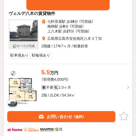
ヴェルデ八木の賃貸物件
七軒茶屋駅 歩
18
分 （可部線）
梅林駅 歩
8
分 （可部線）
上八木駅 歩
27
分 （可部線）
広島県広島市安佐南区八木３丁目
2階建 / 17年7ヶ月 / 軽量鉄骨
すべての写真
駐車場あり
駐輪場あり
5.5
万円
（管理費4,000円）
不要
1.0ヶ月
敷
礼
2階 / 2LDK / 54.34㎡
お問い合わせ
（無料）
提供