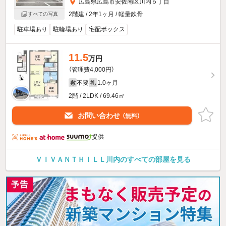
広島県広島市安佐南区川内５丁目
2階建 / 2年1ヶ月 / 軽量鉄骨
すべての写真
駐車場あり
駐輪場あり
宅配ボックス
11.5
万円
（管理費4,000円）
不要
1.0ヶ月
敷
礼
2階 / 2LDK / 69.46㎡
お問い合わせ
（無料）
提供
ＶＩＶＡＮＴＨＩＬＬ川内のすべての部屋を見る