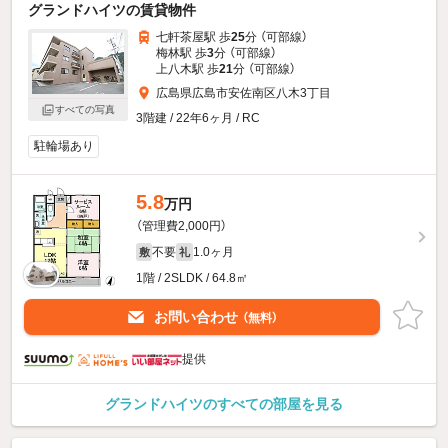
グランドハイツの賃貸物件
七軒茶屋駅 歩
25
分 （可部線）
梅林駅 歩
3
分 （可部線）
上八木駅 歩
21
分 （可部線）
広島県広島市安佐南区八木3丁目
すべての写真
3階建 / 22年6ヶ月 / RC
駐輪場あり
5.8
万円
（管理費2,000円）
不要
1.0ヶ月
敷
礼
1階 / 2SLDK / 64.8㎡
お問い合わせ
（無料）
提供
グランドハイツのすべての部屋を見る