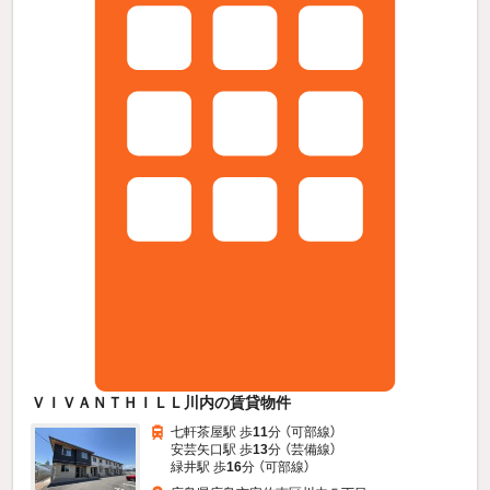
ＶＩＶＡＮＴＨＩＬＬ川内の賃貸物件
七軒茶屋駅 歩
11
分 （可部線）
安芸矢口駅 歩
13
分 （芸備線）
緑井駅 歩
16
分 （可部線）