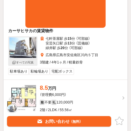
カーサヒサカの賃貸物件
七軒茶屋駅 歩
15
分 （可部線）
安芸矢口駅 歩
13
分 （芸備線）
緑井駅 歩
20
分 （可部線）
広島県広島市安佐南区川内５丁目
3階建 / 4年1ヶ月 / 軽量鉄骨
すべての写真
駐車場あり
駐輪場あり
宅配ボックス
8.5
万円
（管理費6,000円）
不要
120,000円
敷
礼
2階 / 2LDK / 55.56㎡
お問い合わせ
（無料）