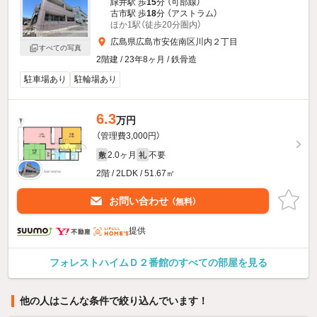
緑井駅 歩
15
分 （可部線）
古市駅 歩
18
分 （アストラム）
ほか1駅（徒歩20分圏内）
広島県広島市安佐南区川内２丁目
すべての写真
2階建 / 23年8ヶ月 / 鉄骨造
駐車場あり
駐輪場あり
6.3
万円
（管理費3,000円）
2.0ヶ月
不要
敷
礼
2階 / 2LDK / 51.67㎡
お問い合わせ
（無料）
提供
フォレストハイムＤ２番館のすべての部屋を見る
他の人はこんな条件で絞り込んでいます！