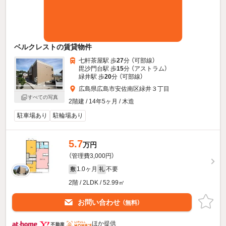
ベルクレストの賃貸物件
七軒茶屋駅 歩
27
分 （可部線）
毘沙門台駅 歩
15
分 （アストラム）
緑井駅 歩
20
分 （可部線）
広島県広島市安佐南区緑井３丁目
すべての写真
2階建 / 14年5ヶ月 / 木造
駐車場あり
駐輪場あり
5.7
万円
（管理費3,000円）
1.0ヶ月
不要
敷
礼
2階 / 2LDK / 52.99㎡
お問い合わせ
（無料）
ほか提供