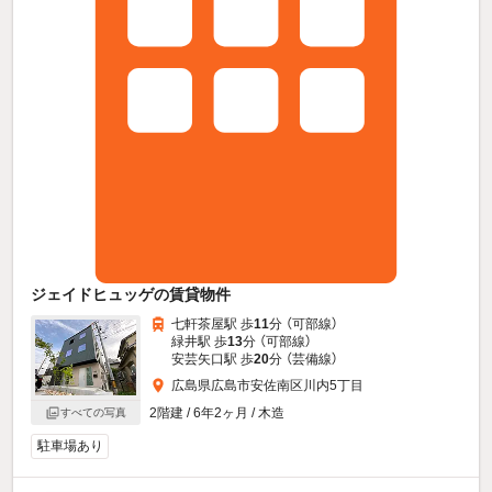
ジェイドヒュッゲの賃貸物件
七軒茶屋駅 歩
11
分 （可部線）
緑井駅 歩
13
分 （可部線）
安芸矢口駅 歩
20
分 （芸備線）
広島県広島市安佐南区川内5丁目
2階建 / 6年2ヶ月 / 木造
すべての写真
駐車場あり