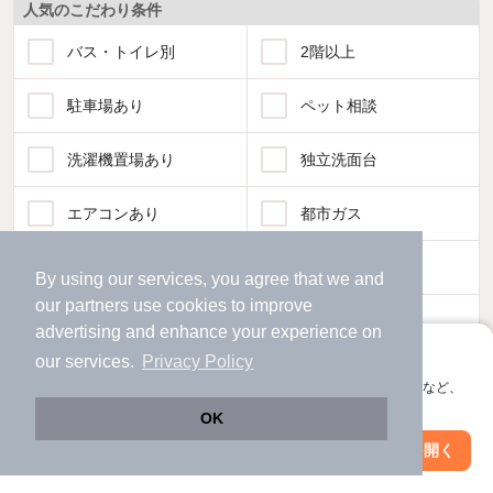
人気のこだわり条件
バス・トイレ別
2階以上
駐車場あり
ペット相談
洗濯機置場あり
独立洗面台
エアコンあり
都市ガス
温水洗浄便座
オートロック
By using our services, you agree that we and
our
partners
use cookies to improve
コンロ2口以上
追焚き機能
advertising and enhance your experience on
アプリに切り替えて、サクサクお部屋探し
our services.
Privacy Policy
TV付インターホン
角部屋
会員登録なしですぐ使える。マップ検索やお気に入り保存など、
アプリ限定の便利な機能が使えます！
OK
新着のみ
インターネット無料
Web版で続行
アプリを開く
駅・沿線を変更
絞り込み条件を変更
該当件数: