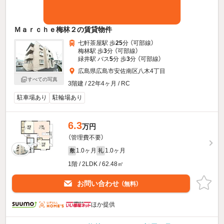
Ｍａｒｃｈｅ梅林２の賃貸物件
七軒茶屋駅 歩
25
分 （可部線）
梅林駅 歩
3
分 （可部線）
緑井駅 バス
5
分 歩
3
分 （可部線）
広島県広島市安佐南区八木4丁目
すべての写真
3階建 / 22年4ヶ月 / RC
駐車場あり
駐輪場あり
6.3
万円
（管理費不要）
1.0ヶ月
1.0ヶ月
敷
礼
1階 / 2LDK / 62.48㎡
お問い合わせ
（無料）
ほか提供