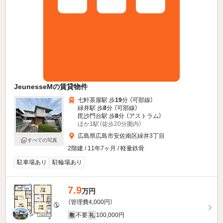
JeunesseMの賃貸物件
七軒茶屋駅 歩
19
分 （可部線）
緑井駅 歩
8
分 （可部線）
毘沙門台駅 歩
8
分 （アストラム）
ほか1駅（徒歩20分圏内）
広島県広島市安佐南区緑井3丁目
すべての写真
2階建 / 11年7ヶ月 / 軽量鉄骨
駐車場あり
駐輪場あり
7.9
万円
（管理費4,000円）
不要
100,000円
敷
礼