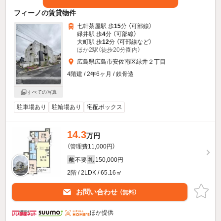
フィーノの賃貸物件
七軒茶屋駅 歩
15
分 （可部線）
緑井駅 歩
4
分 （可部線）
大町駅 歩
12
分 （可部線
など
）
ほか2駅（徒歩20分圏内）
広島県広島市安佐南区緑井２丁目
4階建 / 2年6ヶ月 / 鉄骨造
すべての写真
駐車場あり
駐輪場あり
宅配ボックス
14.3
万円
（管理費11,000円）
不要
150,000円
敷
礼
2階 / 2LDK / 65.16㎡
お問い合わせ
（無料）
ほか提供