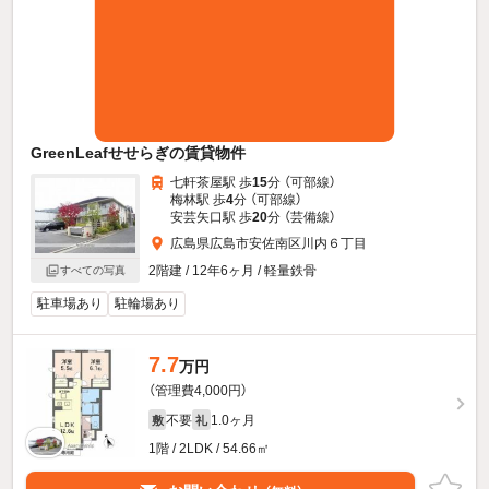
GreenLeafせせらぎの賃貸物件
七軒茶屋駅 歩
15
分 （可部線）
梅林駅 歩
4
分 （可部線）
安芸矢口駅 歩
20
分 （芸備線）
広島県広島市安佐南区川内６丁目
2階建 / 12年6ヶ月 / 軽量鉄骨
すべての写真
駐車場あり
駐輪場あり
7.7
万円
（管理費4,000円）
不要
1.0ヶ月
敷
礼
1階 / 2LDK / 54.66㎡