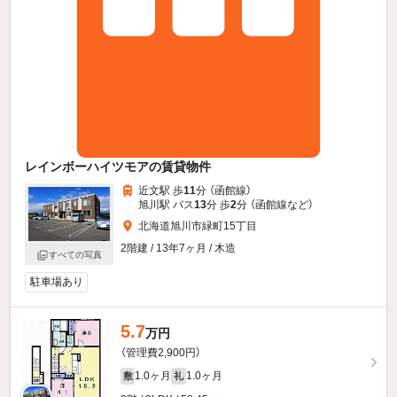
レインボーハイツモアの賃貸物件
近文駅 歩
11
分 （函館線）
旭川駅 バス
13
分 歩
2
分 （函館線
など
）
北海道旭川市緑町15丁目
2階建 / 13年7ヶ月 / 木造
すべての写真
駐車場あり
5.7
万円
（管理費2,900円）
1.0ヶ月
1.0ヶ月
敷
礼