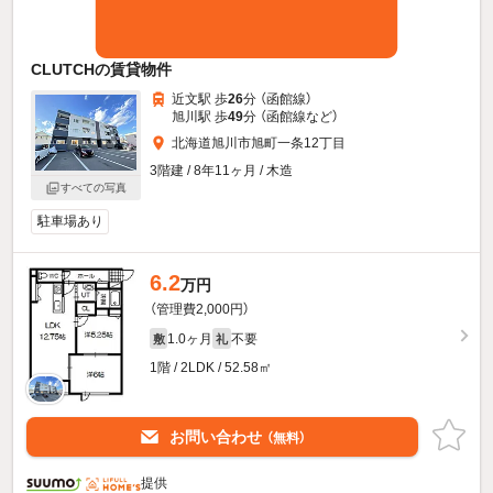
CLUTCHの賃貸物件
近文駅 歩
26
分 （函館線）
旭川駅 歩
49
分 （函館線
など
）
北海道旭川市旭町一条12丁目
3階建 / 8年11ヶ月 / 木造
すべての写真
駐車場あり
6.2
万円
（管理費2,000円）
1.0ヶ月
不要
敷
礼
1階 / 2LDK / 52.58㎡
お問い合わせ
（無料）
提供