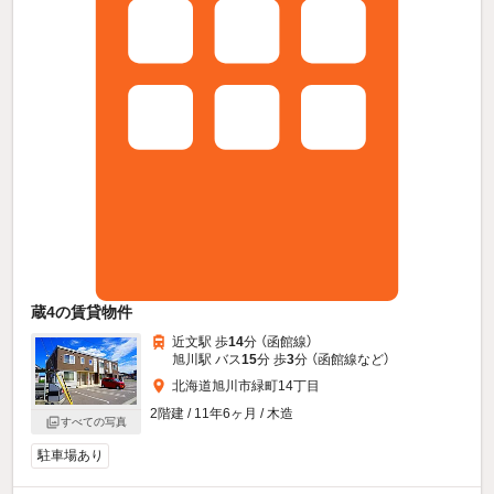
蔵4の賃貸物件
近文駅 歩
14
分 （函館線）
旭川駅 バス
15
分 歩
3
分 （函館線
など
）
北海道旭川市緑町14丁目
2階建 / 11年6ヶ月 / 木造
すべての写真
駐車場あり