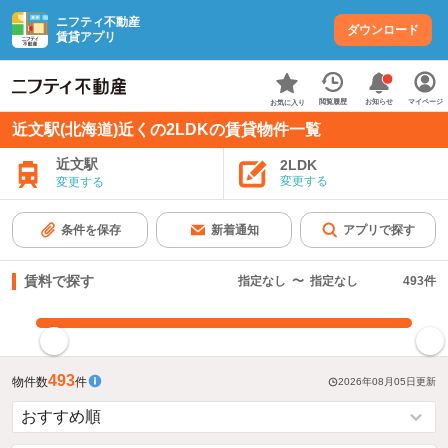
ニフティ不動産
ダウンロード
賃貸アプリ
お知らせ
閲覧履歴
マイページ
お気に入り
近文駅(北海道)近くの2LDKの賃貸物件一覧
近文駅
2LDK
変更する
変更する
条件を保存
新着通知
アプリで探す
賃料で探す
指定なし
〜
指定なし
493
件
指定した賃料で絞り込む
493
物件数
件
2026年08月05日
更新