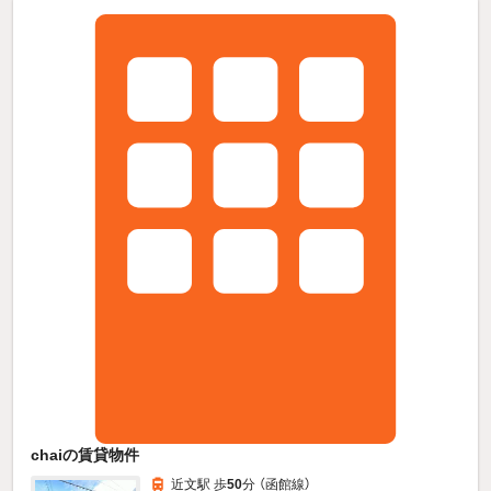
chaiの賃貸物件
近文駅 歩
50
分 （函館線）