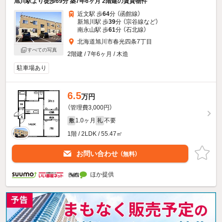
旭川駅より徒歩69分 築7年6ヶ月 2階建の賃貸物件
近文駅 歩
64
分 （函館線）
新旭川駅 歩
39
分 （宗谷線
など
）
南永山駅 歩
61
分 （石北線）
北海道旭川市春光四条7丁目
すべての写真
2階建 / 7年6ヶ月 / 木造
駐車場あり
6.5
万円
（管理費3,000円）
1.0ヶ月
不要
敷
礼
1階 / 2LDK / 55.47㎡
お問い合わせ
（無料）
ほか提供