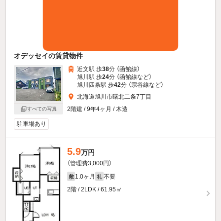
オデッセイの賃貸物件
近文駅 歩
38
分 （函館線）
旭川駅 歩
24
分 （函館線
など
）
旭川四条駅 歩
42
分 （宗谷線
など
）
北海道旭川市曙北二条7丁目
2階建 / 9年4ヶ月 / 木造
すべての写真
駐車場あり
5.9
万円
（管理費3,000円）
1.0ヶ月
不要
敷
礼
2階 / 2LDK / 61.95㎡