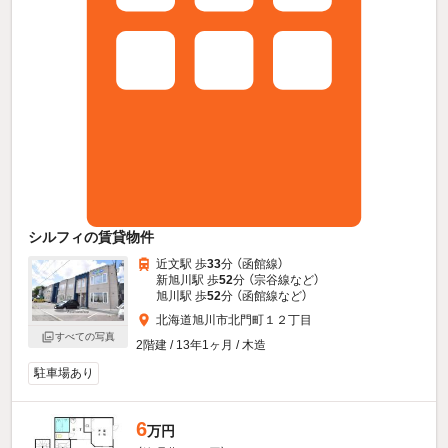
シルフィの賃貸物件
近文駅 歩
33
分 （函館線）
新旭川駅 歩
52
分 （宗谷線
など
）
旭川駅 歩
52
分 （函館線
など
）
北海道旭川市北門町１２丁目
すべての写真
2階建 / 13年1ヶ月 / 木造
駐車場あり
6
万円