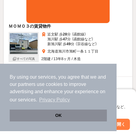
ＭＯＭＯ３の賃貸物件
近文駅 歩
28
分 （函館線）
旭川駅 歩
47
分 （函館線
など
）
新旭川駅 歩
49
分 （宗谷線
など
）
北海道旭川市旭町一条１１丁目
2階建 / 13年8ヶ月 / 木造
すべての写真
駐車場あり
By using our services, you agree that we and
6.6
our
partners
use cookies to improve
万円
advertising and enhance your experience on
（管理費3,000円）
アプリに切り替えて、サクサクお部屋探し
our services.
Privacy Policy
1.0ヶ月
不要
敷
礼
会員登録なしですぐ使える。マップ検索やお気に入り保存など、
2階 / 2LDK / 70.65㎡
アプリ限定の便利な機能が使えます！
OK
お問い合わせ
（無料）
Web版で続行
アプリを開く
駅・沿線を変更
絞り込み条件を変更
ほか提供