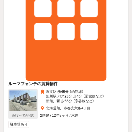
ルーマフォンテの賃貸物件
近文駅 歩
40
分 （函館線）
旭川駅 バス
23
分 歩
4
分 （函館線
など
）
新旭川駅 歩
55
分 （宗谷線
など
）
北海道旭川市春光六条4丁目
2階建 / 12年8ヶ月 / 木造
すべての写真
駐車場あり