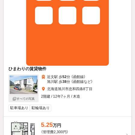
ひまわりの賃貸物件
近文駅 歩
52
分 （函館線）
旭川駅 歩
38
分 （函館線
など
）
北海道旭川市忠和四条8丁目
2階建 / 12年7ヶ月 / 木造
すべての写真
駐車場あり
駐輪場あり
5.25
万円
（管理費2,300円）