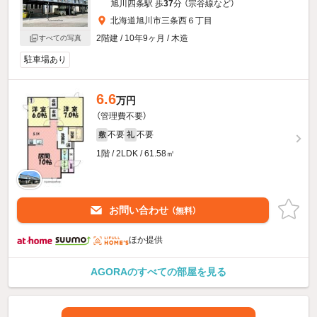
旭川四条駅 歩
37
分 （宗谷線
など
）
北海道旭川市三条西６丁目
2階建 / 10年9ヶ月 / 木造
すべての写真
駐車場あり
6.6
万円
（管理費不要）
不要
不要
敷
礼
1階 / 2LDK / 61.58㎡
お問い合わせ
（無料）
ほか提供
AGORAのすべての部屋を見る