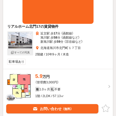
リアルホーム北門17の賃貸物件
近文駅 歩
17
分 （函館線）
旭川駅 歩
58
分 （函館線
など
）
新旭川駅 歩
59
分 （宗谷線
など
）
北海道旭川市北門町１７丁目
すべての写真
2階建 / 10年9ヶ月 / 木造
駐車場あり
5.9
万円
（管理費3,000円）
1.0ヶ月
不要
敷
礼
1階 / 2LDK / 57.13㎡
お問い合わせ
（無料）