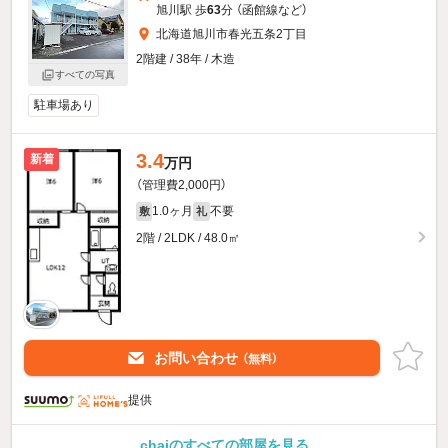
旭川駅 歩
63
分 （函館線
など
）
北海道旭川市春光五条2丁目
2階建 / 38年 / 木造
すべての写真
駐車場あり
3.4
新着
万円
（管理費2,000円）
1.0ヶ月
不要
敷
礼
2階 / 2LDK / 48.0㎡
お問い合わせ
（無料）
提供
chaiのすべての部屋を見る