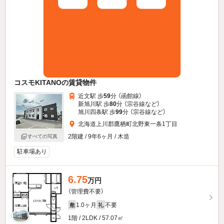
コスモKITANOの賃貸物件
近文駅 歩
59
分 （函館線）
新旭川駅 歩
80
分 （宗谷線
など
）
旭川四条駅 歩
99
分 （宗谷線
など
）
北海道上川郡鷹栖町北野東一条1丁目
2階建 / 9年6ヶ月 / 木造
すべての写真
駐車場あり
6.75
万円
（管理費不要）
1.0ヶ月
不要
敷
礼
1階 / 2LDK / 57.07㎡