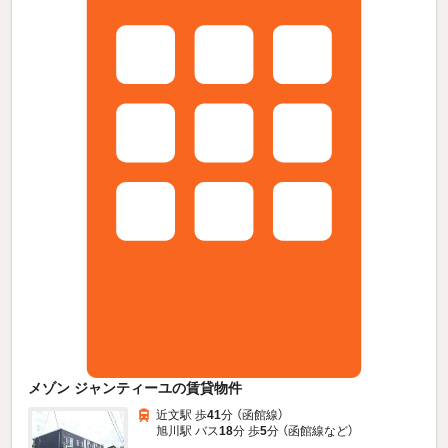
メゾン ジャンティーユの賃貸物件
近文駅 歩
41
分 （函館線）
旭川駅 バス
18
分 歩
5
分 （函館線
など
）