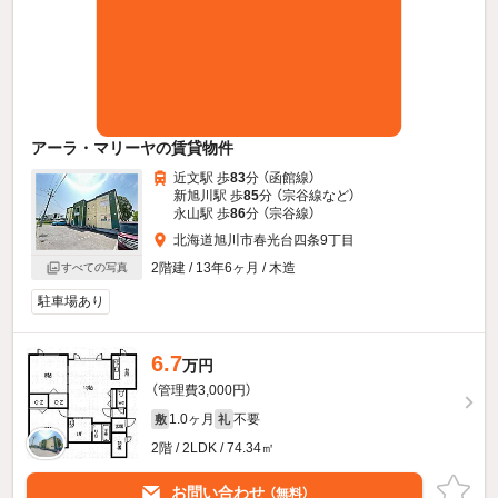
アーラ・マリーヤの賃貸物件
近文駅 歩
83
分 （函館線）
新旭川駅 歩
85
分 （宗谷線
など
）
永山駅 歩
86
分 （宗谷線）
北海道旭川市春光台四条9丁目
2階建 / 13年6ヶ月 / 木造
すべての写真
駐車場あり
6.7
万円
（管理費3,000円）
1.0ヶ月
不要
敷
礼
2階 / 2LDK / 74.34㎡
お問い合わせ
（無料）