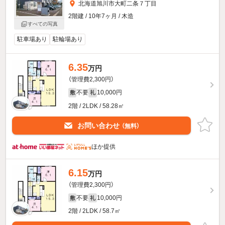
北海道旭川市大町二条７丁目
2階建 / 10年7ヶ月 / 木造
すべての写真
駐車場あり
駐輪場あり
6.35
万円
（管理費2,300円）
不要
10,000円
敷
礼
2階 / 2LDK / 58.28㎡
お問い合わせ
（無料）
ほか提供
6.15
万円
（管理費2,300円）
不要
10,000円
敷
礼
2階 / 2LDK / 58.7㎡