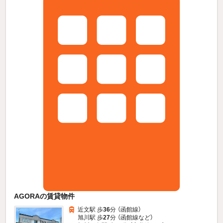
AGORAの賃貸物件
近文駅 歩
36
分 （函館線）
旭川駅 歩
27
分 （函館線
など
）