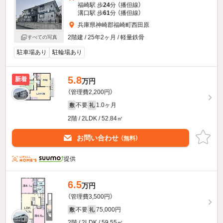
福崎駅 歩
24
分 （播但線）
溝口駅 歩
61
分 （播但線）
兵庫県神崎郡福崎町西田原
2階建 / 25年2ヶ月 / 軽量鉄骨
すべての写真
駐車場あり
駐輪場あり
5.8
新着
万円
（管理費2,200円）
不要
1.0ヶ月
敷
礼
2階 / 2LDK / 52.84㎡
お問い合わせ
（無料）
提供
6.5
万円
（管理費3,500円）
不要
75,000円
敷
礼
2階 / 2LDK / 59.55㎡