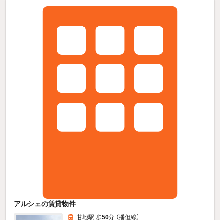
アルシェの賃貸物件
甘地駅 歩
50
分 （播但線）