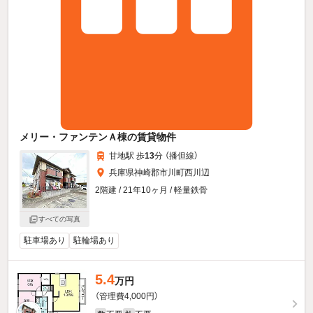
メリー・ファンテンＡ棟の賃貸物件
甘地駅 歩
13
分 （播但線）
兵庫県神崎郡市川町西川辺
2階建 / 21年10ヶ月 / 軽量鉄骨
すべての写真
駐車場あり
駐輪場あり
5.4
万円
（管理費4,000円）