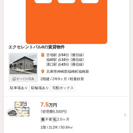
エクセレントパルIIの賃貸物件
甘地駅 歩
54
分 （播但線）
福崎駅 歩
10
分 （播但線）
溝口駅 歩
43
分 （播但線）
兵庫県神崎郡福崎町福崎新
2階建 / 2年9ヶ月 / 軽量鉄骨
すべての写真
駐車場あり
駐輪場あり
宅配ボックス
7.5
万円
（管理費6,500円）
不要
2.0ヶ月
敷
礼
1階 / 2LDK / 50.84㎡