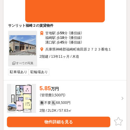
サンリット福崎２の賃貸物件
甘地駅 歩
59
分 （播但線）
福崎駅 歩
18
分 （播但線）
溝口駅 歩
45
分 （播但線）
兵庫県神崎郡福崎町南田原２７２３番地１
2階建 / 13年11ヶ月 / 木造
すべての写真
駐車場あり
駐輪場あり
5.85
万円
（管理費3,500円）
不要
68,500円
敷
礼
2階 / 2LDK / 57.63㎡
物件詳細を見る