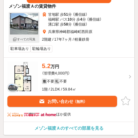
メゾン福渡Ａの賃貸物件
甘地駅 歩
51
分 （播但線）
福崎駅 バス
10
分 歩
4
分 （播但線）
溝口駅 歩
58
分 （播但線）
兵庫県神崎郡福崎町西田原
2階建 / 17年7ヶ月 / 軽量鉄骨
すべての写真
駐車場あり
駐輪場あり
5.2
万円
（管理費4,000円）
不要
不要
敷
礼
1階 / 2LDK / 59.84㎡
お問い合わせ
（無料）
ほか提供
メゾン福渡Ａのすべての部屋を見る