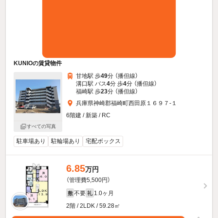
KUNIOの賃貸物件
甘地駅 歩
49
分 （播但線）
溝口駅 バス
4
分 歩
4
分 （播但線）
福崎駅 歩
23
分 （播但線）
兵庫県神崎郡福崎町西田原１６９７-１
6階建 / 新築 / RC
すべての写真
駐車場あり
駐輪場あり
宅配ボックス
6.85
万円
（管理費5,500円）
不要
1.0ヶ月
敷
礼
2階 / 2LDK / 59.28㎡