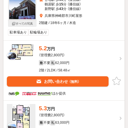
鶴居駅 歩
15
分 （播但線）
新野駅 歩
43
分 （播但線）
兵庫県神崎郡市川町屋形
2階建 / 18年6ヶ月 / 木造
すべての写真
駐車場あり
駐輪場あり
5.2
万円
（管理費2,800円）
不要
62,000円
敷
礼
2階 / 2LDK / 58.48㎡
お問い合わせ
（無料）
ほか提供
5.3
万円
（管理費2,800円）
不要
63,000円
敷
礼