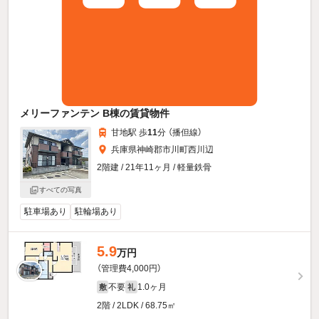
メリーファンテン B棟の賃貸物件
甘地駅 歩
11
分 （播但線）
兵庫県神崎郡市川町西川辺
2階建 / 21年11ヶ月 / 軽量鉄骨
すべての写真
駐車場あり
駐輪場あり
5.9
万円
（管理費4,000円）
不要
1.0ヶ月
敷
礼
2階 / 2LDK / 68.75㎡