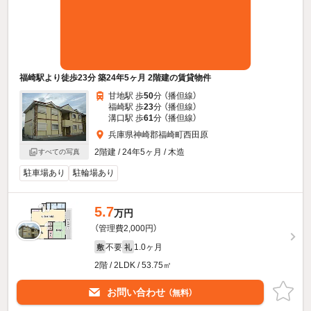
福崎駅より徒歩23分 築24年5ヶ月 2階建の賃貸物件
甘地駅 歩
50
分 （播但線）
福崎駅 歩
23
分 （播但線）
溝口駅 歩
61
分 （播但線）
兵庫県神崎郡福崎町西田原
2階建 / 24年5ヶ月 / 木造
すべての写真
駐車場あり
駐輪場あり
5.7
万円
（管理費2,000円）
不要
1.0ヶ月
敷
礼
2階 / 2LDK / 53.75㎡
お問い合わせ
（無料）