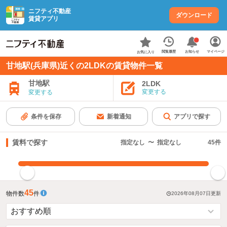
ニフティ不動産
ダウンロード
賃貸アプリ
お知らせ
閲覧履歴
マイページ
お気に入り
甘地駅(兵庫県)近くの2LDKの賃貸物件一覧
甘地駅
2LDK
変更する
変更する
条件を保存
新着通知
アプリで探す
賃料で探す
指定なし
〜
指定なし
45
件
指定した賃料で絞り込む
45
物件数
件
2026年08月07日
更新