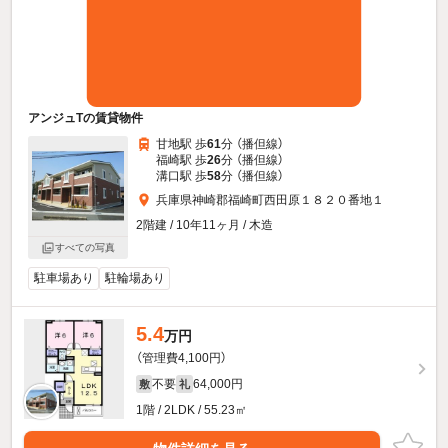
アンジュTの賃貸物件
甘地駅 歩
61
分 （播但線）
福崎駅 歩
26
分 （播但線）
溝口駅 歩
58
分 （播但線）
兵庫県神崎郡福崎町西田原１８２０番地１
2階建 / 10年11ヶ月 / 木造
すべての写真
駐車場あり
駐輪場あり
5.4
万円
（管理費4,100円）
不要
64,000円
敷
礼
1階 / 2LDK / 55.23㎡