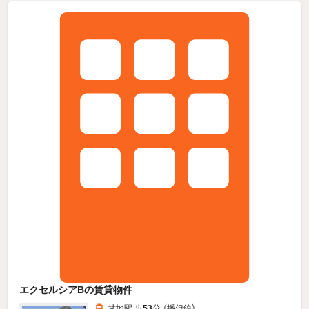
エクセルシアBの賃貸物件
甘地駅 歩
53
分 （播但線）