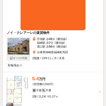
ノイ・クレアーレの賃貸物件
甘地駅 歩
45
分 （播但線）
福崎駅 歩
7
分 （播但線）
溝口駅 歩
50
分 （播但線）
兵庫県神崎郡福崎町馬田
2階建 / 19年11ヶ月 / 木造
すべての写真
駐輪場あり
5.4
万円
（管理費4,000円）
不要
不要
敷
礼
2階 / 2LDK / 61.07㎡