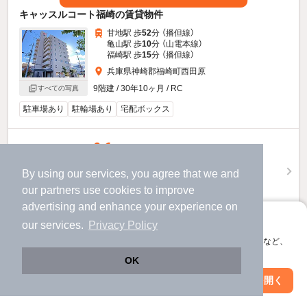
キャッスルコート福崎の賃貸物件
甘地駅 歩
52
分 （播但線）
亀山駅 歩
10
分 （山電本線）
福崎駅 歩
15
分 （播但線）
兵庫県神崎郡福崎町西田原
9階建 / 30年10ヶ月 / RC
すべての写真
駐車場あり
駐輪場あり
宅配ボックス
6.1
万円
（管理費7,000円）
By using our services, you agree that we and
不要
不要
敷
礼
our
partners
use cookies to improve
8階 / 2LDK / 65.2㎡
advertising and enhance your experience on
アプリに切り替えて、サクサクお部屋探し
our services.
Privacy Policy
お問い合わせ
（無料）
会員登録なしですぐ使える。マップ検索やお気に入り保存など、
アプリ限定の便利な機能が使えます！
ほか提供
OK
Web版で続行
アプリを開く
駅・沿線を変更
絞り込み条件を変更
キャッスルコート福崎のすべての部屋を見る