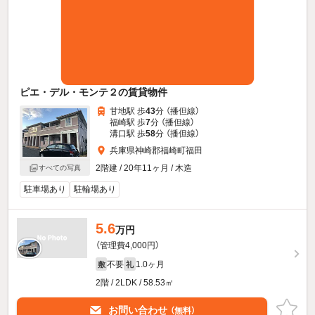
ピエ・デル・モンテ２の賃貸物件
甘地駅 歩
43
分 （播但線）
福崎駅 歩
7
分 （播但線）
溝口駅 歩
58
分 （播但線）
兵庫県神崎郡福崎町福田
2階建 / 20年11ヶ月 / 木造
すべての写真
駐車場あり
駐輪場あり
5.6
万円
（管理費4,000円）
不要
1.0ヶ月
敷
礼
2階 / 2LDK / 58.53㎡
お問い合わせ
（無料）