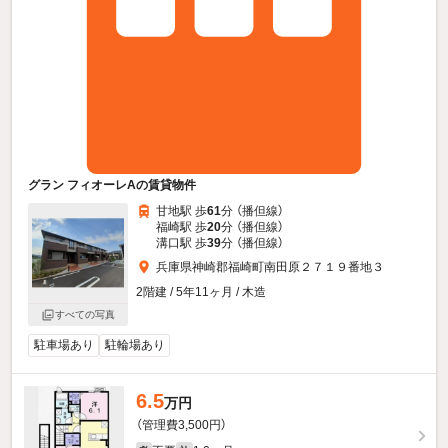
グラン フィオーレAの賃貸物件
甘地駅 歩
61
分 （播但線）
福崎駅 歩
20
分 （播但線）
溝口駅 歩
39
分 （播但線）
兵庫県神崎郡福崎町南田原２７１９番地３
2階建 / 5年11ヶ月 / 木造
すべての写真
駐車場あり
駐輪場あり
6.5
万円
（管理費3,500円）