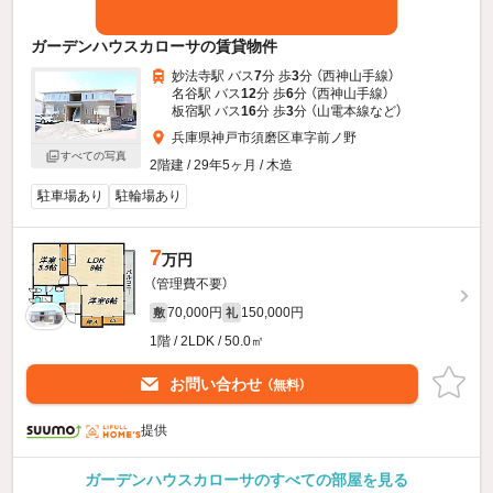
ガーデンハウスカローサの賃貸物件
妙法寺駅 バス
7
分 歩
3
分 （西神山手線）
名谷駅 バス
12
分 歩
6
分 （西神山手線）
板宿駅 バス
16
分 歩
3
分 （山電本線
など
）
兵庫県神戸市須磨区車字前ノ野
すべての写真
2階建 / 29年5ヶ月 / 木造
駐車場あり
駐輪場あり
7
万円
（管理費不要）
70,000円
150,000円
敷
礼
1階 / 2LDK / 50.0㎡
お問い合わせ
（無料）
提供
ガーデンハウスカローサのすべての部屋を見る