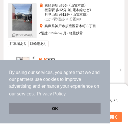
東須磨駅 歩
5
分 （山電本線）
板宿駅 歩
12
分 （山電本線
など
）
月見山駅 歩
12
分 （山電本線）
ほか2駅（徒歩20分圏内）
兵庫県神戸市須磨区若木町３丁目
2階建 / 29年6ヶ月 / 軽量鉄骨
すべての写真
駐車場あり
駐輪場あり
6.8
万円
（管理費4,500円）
By using our services, you agree that we and
30,000円
150,000円
敷
礼
our
partners
use cookies to improve
1階 / 2LDK / 53.48㎡
advertising and enhance your experience on
アプリに切り替えて、サクサクお部屋探し
物件詳細を見る
our services.
Privacy Policy
会員登録なしですぐ使える。マップ検索やお気に入り保存など、
ほか提供
アプリ限定の便利な機能が使えます！
OK
Web版で続行
アプリを開く
市区町村を変更
6.8
絞り込み条件を変更
万円
（管理費4,500円）