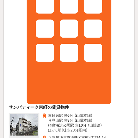
サンパティーク東町の賃貸物件
東須磨駅 歩
6
分 （山電本線）
月見山駅 歩
8
分 （山電本線）
須磨海浜公園駅 歩
10
分 （山陽線）
ほか3駅（徒歩20分圏内）
兵庫県神戸市須磨区東町4丁目4-14