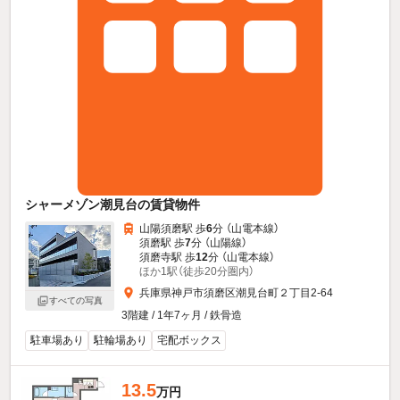
シャーメゾン潮見台の賃貸物件
山陽須磨駅 歩
6
分 （山電本線）
須磨駅 歩
7
分 （山陽線）
須磨寺駅 歩
12
分 （山電本線）
ほか1駅（徒歩20分圏内）
兵庫県神戸市須磨区潮見台町２丁目2-64
すべての写真
3階建 / 1年7ヶ月 / 鉄骨造
駐車場あり
駐輪場あり
宅配ボックス
13.5
万円