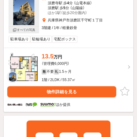
須磨寺駅 歩
4
分 （山電本線）
須磨駅 歩
5
分 （山陽線）
ほか1駅（徒歩20分圏内）
兵庫県神戸市須磨区千守町１丁目
3階建 / 1年 / 軽量鉄骨
すべての写真
駐車場あり
駐輪場あり
宅配ボックス
13.5
万円
（管理費6,000円）
不要
1.5ヶ月
敷
礼
1階 / 2LDK / 55.37㎡
物件詳細を見る
ほか提供