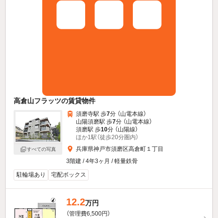
高倉山フラッツの賃貸物件
須磨寺駅 歩
7
分 （山電本線）
山陽須磨駅 歩
7
分 （山電本線）
須磨駅 歩
10
分 （山陽線）
ほか1駅（徒歩20分圏内）
兵庫県神戸市須磨区高倉町１丁目
すべての写真
3階建 / 4年3ヶ月 / 軽量鉄骨
駐輪場あり
宅配ボックス
12.2
万円
（管理費6,500円）