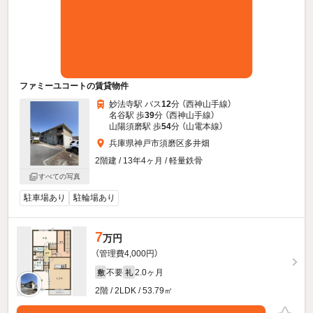
ファミーユコートの賃貸物件
妙法寺駅 バス
12
分 （西神山手線）
名谷駅 歩
39
分 （西神山手線）
山陽須磨駅 歩
54
分 （山電本線）
兵庫県神戸市須磨区多井畑
2階建 / 13年4ヶ月 / 軽量鉄骨
すべての写真
駐車場あり
駐輪場あり
7
万円
（管理費4,000円）
不要
2.0ヶ月
敷
礼
2階 / 2LDK / 53.79㎡