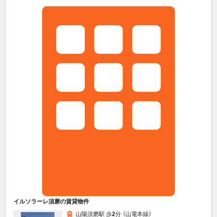
イルソラーレ須磨の賃貸物件
山陽須磨駅 歩
2
分 （山電本線）