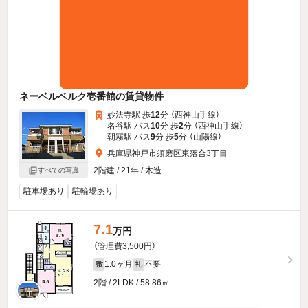
ネーベルベルク壱番館の賃貸物件
妙法寺駅 歩
12
分 （西神山手線）
名谷駅 バス
10
分 歩
2
分 （西神山手線）
朝霧駅 バス
9
分 歩
5
分 （山陽線）
兵庫県神戸市須磨区東落合3丁目
2階建 / 21年 / 木造
すべての写真
駐車場あり
駐輪場あり
7.1
万円
（管理費3,500円）
1.0ヶ月
不要
敷
礼
2階 / 2LDK / 58.86㎡