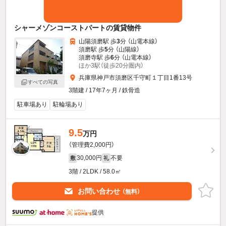
シャーメゾンコーストパートの賃貸物件
山陽須磨駅 歩
3
分 （山電本線）
須磨駅 歩
5
分 （山陽線）
須磨寺駅 歩
6
分 （山電本線）
ほか3駅（徒歩20分圏内）
兵庫県神戸市須磨区千守町１丁目1番13号
すべての写真
3階建 / 17年7ヶ月 / 鉄骨造
駐車場あり
駐輪場あり
9.5
万円
（管理費2,000円）
30,000円
不要
敷
礼
3階 / 2LDK / 58.0㎡
お問い合わせ
（無料）
提供