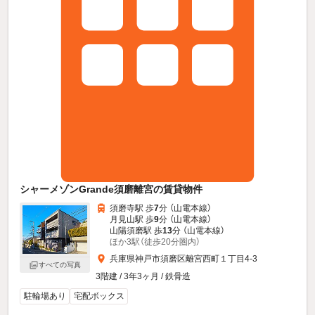
シャーメゾンGrande須磨離宮の賃貸物件
須磨寺駅 歩
7
分 （山電本線）
月見山駅 歩
9
分 （山電本線）
山陽須磨駅 歩
13
分 （山電本線）
ほか3駅（徒歩20分圏内）
兵庫県神戸市須磨区離宮西町１丁目4-3
すべての写真
3階建 / 3年3ヶ月 / 鉄骨造
駐輪場あり
宅配ボックス