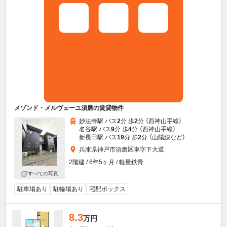
メゾンド・メルヴェーユ須磨の賃貸物件
妙法寺駅 バス
2
分 歩
2
分 （西神山手線）
名谷駅 バス
9
分 歩
4
分 （西神山手線）
新長田駅 バス
19
分 歩
2
分 （山陽線
など
）
兵庫県神戸市須磨区車字下大道
2階建 / 6年5ヶ月 / 軽量鉄骨
すべての写真
駐車場あり
駐輪場あり
宅配ボックス
8.3
万円