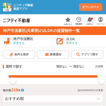
ニフティ不動産
ダウンロード
賃貸アプリ
お知らせ
閲覧履歴
マイページ
お気に入り
神戸市須磨区(兵庫県)の2LDKの賃貸物件一覧
神戸市須磨区
2LDK
変更する
変更する
条件を保存
新着通知
アプリで探す
賃料で探す
指定なし
〜
指定なし
218
件
指定した賃料で絞り込む
218
物件数
件
2026年08月01日
更新