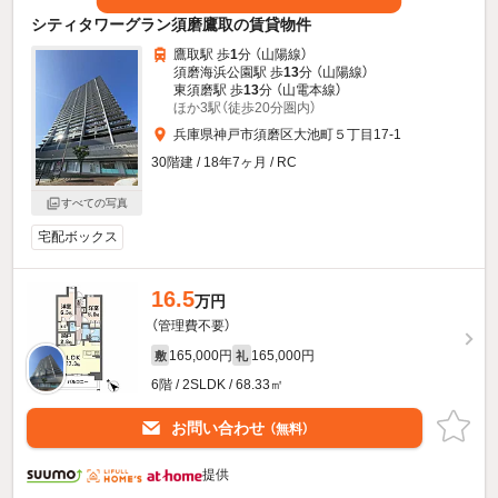
シティタワーグラン須磨鷹取の賃貸物件
鷹取駅 歩
1
分 （山陽線）
須磨海浜公園駅 歩
13
分 （山陽線）
東須磨駅 歩
13
分 （山電本線）
ほか3駅（徒歩20分圏内）
兵庫県神戸市須磨区大池町５丁目17-1
30階建 / 18年7ヶ月 / RC
すべての写真
宅配ボックス
16.5
万円
（管理費不要）
165,000円
165,000円
敷
礼
6階 / 2SLDK / 68.33㎡
お問い合わせ
（無料）
提供