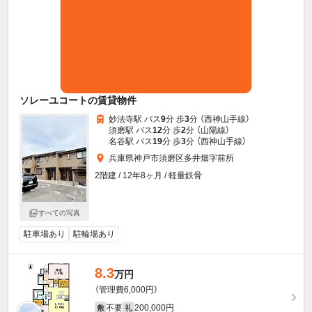
ソレーユコートの賃貸物件
妙法寺駅 バス
9
分 歩
3
分 （西神山手線）
須磨駅 バス
12
分 歩
2
分 （山陽線）
名谷駅 バス
19
分 歩
3
分 （西神山手線）
兵庫県神戸市須磨区多井畑字前所
2階建 / 12年8ヶ月 / 軽量鉄骨
すべての写真
駐車場あり
駐輪場あり
8.3
万円
（管理費6,000円）
不要
200,000円
敷
礼