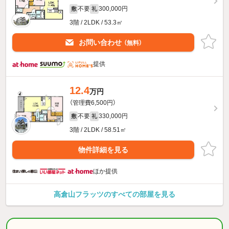
不要
300,000円
敷
礼
3階 / 2LDK / 53.3㎡
お問い合わせ
（無料）
提供
12.4
万円
（管理費6,500円）
不要
330,000円
敷
礼
3階 / 2LDK / 58.51㎡
物件詳細を見る
ほか提供
高倉山フラッツのすべての部屋を見る