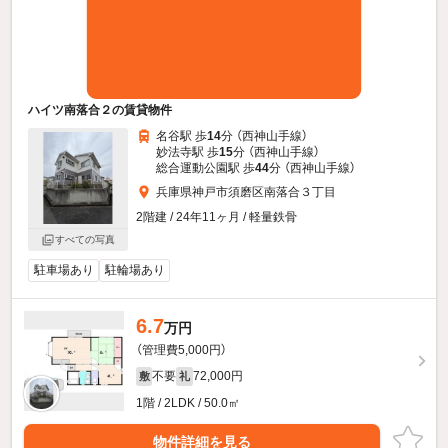
ハイツ南落合２の賃貸物件
名谷駅 歩
14
分 （西神山手線）
妙法寺駅 歩
15
分 （西神山手線）
総合運動公園駅 歩
44
分 （西神山手線）
兵庫県神戸市須磨区南落合３丁目
2階建 / 24年11ヶ月 / 軽量鉄骨
すべての写真
駐車場あり
駐輪場あり
6.7
万円
（管理費5,000円）
不要
72,000円
敷
礼
1階 / 2LDK / 50.0㎡
物件詳細を見る