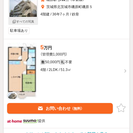
茨城県北茨城市磯原町磯原５
4階建 / 36年7ヶ月 / 鉄骨
すべての写真
駐車場あり
5
万円
（管理費1,000円）
50,000円
不要
敷
礼
4階 / 2LDK / 51.3㎡
お問い合わせ
（無料）
提供