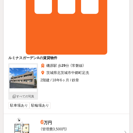
ルミナスガーデンAの賃貸物件
磯原駅 歩
29
分 （常磐線）
茨城県北茨城市中郷町足洗
2階建 / 18年6ヶ月 / 鉄骨
すべての写真
駐車場あり
駐輪場あり
6
万円
（管理費3,500円）