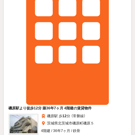
磯原駅より徒歩12分 築36年7ヶ月 4階建の賃貸物件
磯原駅 歩
12
分 （常磐線）
茨城県北茨城市磯原町磯原５
4階建 / 36年7ヶ月 / 鉄骨