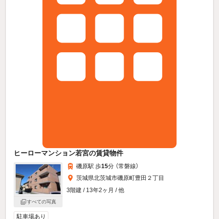
ヒーローマンション若宮の賃貸物件
磯原駅 歩
15
分 （常磐線）
茨城県北茨城市磯原町豊田２丁目
3階建 / 13年2ヶ月 / 他
すべての写真
駐車場あり