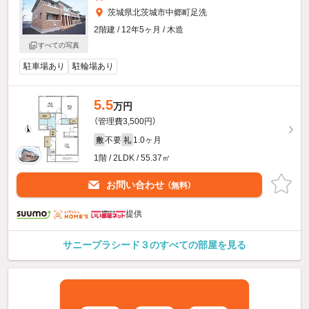
茨城県北茨城市中郷町足洗
2階建 / 12年5ヶ月 / 木造
すべての写真
駐車場あり
駐輪場あり
5.5
万円
（管理費3,500円）
不要
1.0ヶ月
敷
礼
1階 / 2LDK / 55.37㎡
お問い合わせ
（無料）
提供
サニープラシード３のすべての部屋を見る