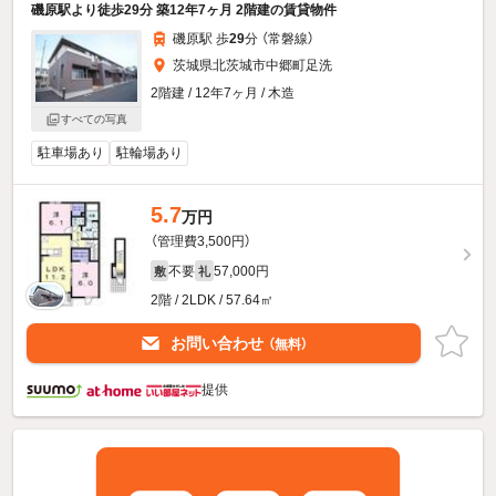
磯原駅より徒歩29分 築12年7ヶ月 2階建の賃貸物件
磯原駅 歩
29
分 （常磐線）
茨城県北茨城市中郷町足洗
2階建 / 12年7ヶ月 / 木造
すべての写真
駐車場あり
駐輪場あり
5.7
万円
（管理費3,500円）
不要
57,000円
敷
礼
2階 / 2LDK / 57.64㎡
お問い合わせ
（無料）
提供