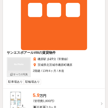
サンエスポアールVIIIの賃貸物件
磯原駅 歩
27
分 （常磐線）
茨城県北茨城市磯原町磯原
2階建 / 13年4ヶ月 / 木造
すべての写真
駐車場あり
駐輪場あり
5.9
万円
（管理費1,800円）
不要
1.0ヶ月
敷
礼