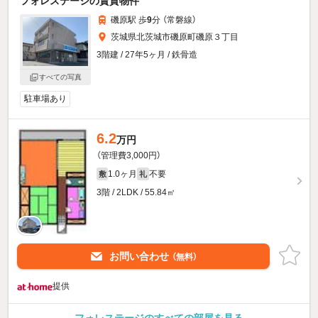
フォレステージの賃貸物件
磯原駅 歩
9
分 （常磐線）
茨城県北茨城市磯原町磯原３丁目
3階建 / 27年5ヶ月 / 鉄骨造
すべての写真
駐車場あり
6.2
万円
（管理費3,000円）
1.0ヶ月
不要
敷
礼
3階 / 2LDK / 55.84㎡
お問い合わせ
（無料）
提供