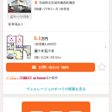
茨城県北茨城市磯原町磯原
2階建 / 27年2ヶ月 / 鉄骨造
すべての写真
駐車場あり
5.1
万円
（管理費4,400円）
不要
不要
敷
礼
2階 / 2LDK / 65.53㎡
お問い合わせ
（無料）
ほか提供
ヴェルレージュのすべての部屋を見る