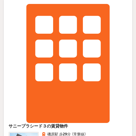
サニープラシード３の賃貸物件
磯原駅 歩
29
分 （常磐線）