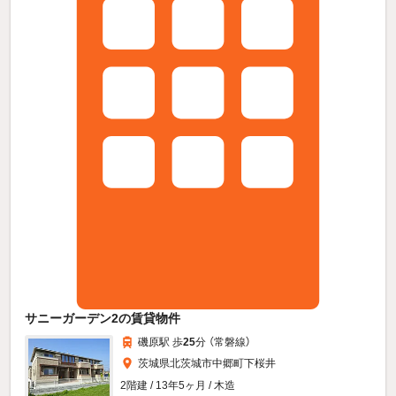
サニーガーデン2の賃貸物件
磯原駅 歩
25
分 （常磐線）
茨城県北茨城市中郷町下桜井
2階建 / 13年5ヶ月 / 木造