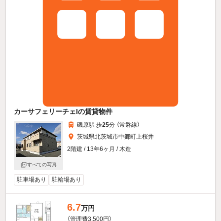
カーサフェリーチェIの賃貸物件
磯原駅 歩
25
分 （常磐線）
茨城県北茨城市中郷町上桜井
2階建 / 13年6ヶ月 / 木造
すべての写真
駐車場あり
駐輪場あり
6.7
万円
（管理費3,500円）