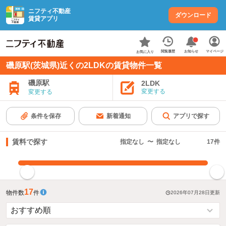
ニフティ不動産
ダウンロード
賃貸アプリ
お知らせ
閲覧履歴
マイページ
お気に入り
磯原駅(茨城県)近くの2LDKの賃貸物件一覧
磯原駅
2LDK
変更する
変更する
条件を保存
新着通知
アプリで探す
賃料で探す
指定なし
〜
指定なし
17
件
指定した賃料で絞り込む
17
物件数
件
2026年07月28日
更新