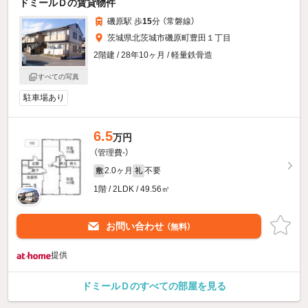
ドミールＤの賃貸物件
磯原駅 歩
15
分 （常磐線）
茨城県北茨城市磯原町豊田１丁目
2階建 / 28年10ヶ月 / 軽量鉄骨造
すべての写真
駐車場あり
6.5
万円
（管理費-）
2.0ヶ月
不要
敷
礼
1階 / 2LDK / 49.56㎡
お問い合わせ
（無料）
提供
ドミールＤのすべての部屋を見る