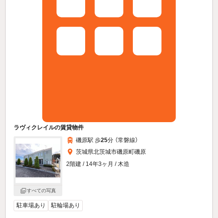
ラヴィクレイルの賃貸物件
磯原駅 歩
25
分 （常磐線）
茨城県北茨城市磯原町磯原
2階建 / 14年3ヶ月 / 木造
すべての写真
駐車場あり
駐輪場あり