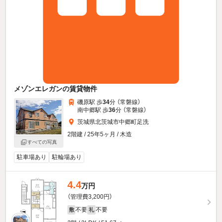
メゾンエレガンの賃貸物件
磯原駅 歩
34
分 （常磐線）
南中郷駅 歩
36
分 （常磐線）
茨城県北茨城市中郷町足洗
2階建 / 25年5ヶ月 / 木造
すべての写真
駐車場あり
駐輪場あり
4.4
万円
（管理費3,200円）
不要
不要
敷
礼