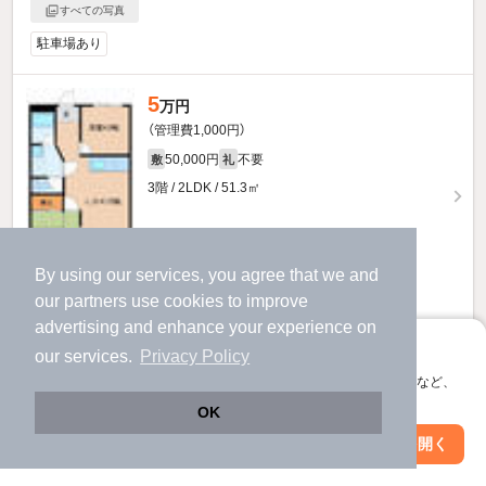
すべての写真
駐車場あり
5
万円
（管理費1,000円）
50,000円
不要
敷
礼
3階 / 2LDK / 51.3㎡
By using our services, you agree that we and
our
partners
use cookies to improve
advertising and enhance your experience on
お問い合わせ
（無料）
アプリに切り替えて、サクサクお部屋探し
our services.
Privacy Policy
会員登録なしですぐ使える。マップ検索やお気に入り保存など、
提供
アプリ限定の便利な機能が使えます！
OK
Web版で続行
アプリを開く
1ページ目
駅・沿線を変更
絞り込み条件を変更
前へ
次へ
全1ページ