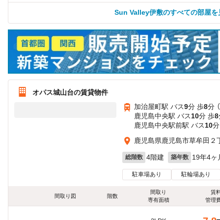
Sun Valley伊敷のすべての部屋
オパス城山台の賃貸物件
加治屋町駅 バス
9
分 歩
8
分 
鹿児島中央駅 バス
10
分 歩
8
鹿児島中央駅前駅 バス
10
分
鹿児島県鹿児島市草牟田２
4階建
19年4ヶ
総階数
築年数
駐車場あり
駐輪場あり
間取り
賃
間取り図
階数
専有面積
管理