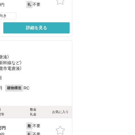
不要
0円
礼
向き
詳細を見る
唐湊）
州新幹線
など
）
（鹿市電唐湊）
目
月
RC
建物構造
料
敷金
お気に入り
費等
礼金
不要
敷
万円
不要
0円
礼