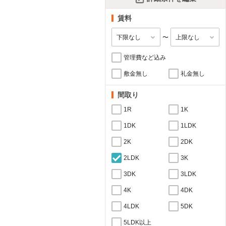
賃料
〜
管理費など込み
敷金無し
礼金無し
間取り
1R
1K
1DK
1LDK
2K
2DK
2LDK
3K
3DK
3LDK
4K
4DK
4LDK
5DK
5LDK以上