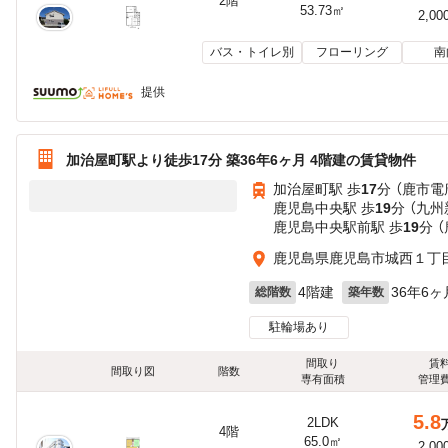
2階
53.73㎡
2,00
バス・トイレ別
フローリング
南
提供
加治屋町駅より徒歩17分 築36年6ヶ月 4階建の賃貸物件
加治屋町駅 歩
17
分 （鹿市電
鹿児島中央駅 歩
19
分 （九
鹿児島中央駅前駅 歩
19
分 
鹿児島県鹿児島市城西１丁
4階建
36年6ヶ
総階数
築年数
駐輪場あり
間取り
賃
間取り図
階数
専有面積
管理
5.8
2LDK
4階
65.0㎡
2,00