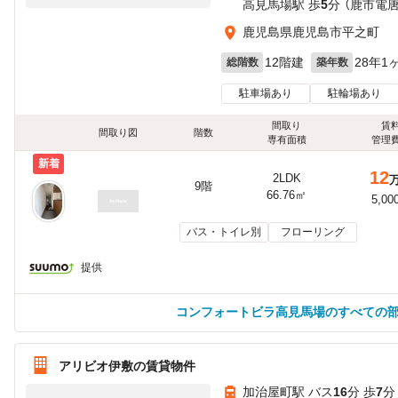
高見馬場駅 歩
5
分 （鹿市電
鹿児島県鹿児島市平之町
12階建
28年1
総階数
築年数
駐車場あり
駐輪場あり
間取り
賃
間取り図
階数
専有面積
管理
新着
12
2LDK
9階
66.76㎡
5,00
バス・トイレ別
フローリング
提供
コンフォートビラ高見馬場のすべての
アリビオ伊敷の賃貸物件
加治屋町駅 バス
16
分 歩
7
分