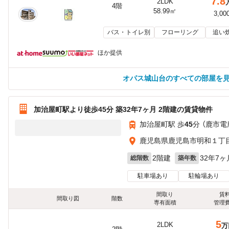
7.8
2LDK
4階
58.99㎡
3,00
バス・トイレ別
フローリング
追い
ほか提供
オパス城山台のすべての部屋を
加治屋町駅より徒歩45分 築32年7ヶ月 2階建の賃貸物件
加治屋町駅 歩
45
分 （鹿市電
鹿児島県鹿児島市明和１丁
2階建
32年7ヶ
総階数
築年数
駐車場あり
駐輪場あり
間取り
賃
間取り図
階数
専有面積
管理
5
2LDK
万