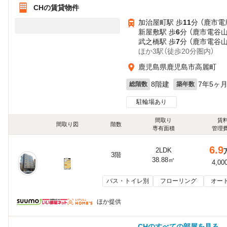
CHの賃貸物件
加治屋町駅 歩
11
分 （鹿市電
新屋敷駅 歩
6
分 （鹿市電谷山
武之橋駅 歩
7
分 （鹿市電谷山
ほか3駅（徒歩20分圏内）
鹿児島県鹿児島市高麗町
8階建
7年5ヶ
総階数
築年数
駐輪場あり
間取り
賃
間取り図
階数
専有面積
管理
6.9
2LDK
3階
38.88㎡
4,00
バス・トイレ別
フローリング
オー
ほか提供
CHのすべての部屋を見る