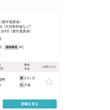
 （鹿市電唐湊）
分 （九州新幹線
など
）
 歩
7
分 （鹿市電唐湊）
目
月
RC
建物構造
料
敷金
お気に入り
費等
礼金
2.0ヶ月
敷
万円
不要
要
礼
詳細を見る