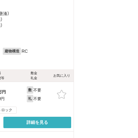
唐湊）
）
）
月
RC
建物構造
料
敷金
お気に入り
費等
礼金
不要
敷
万円
不要
0円
礼
トロック
詳細を見る