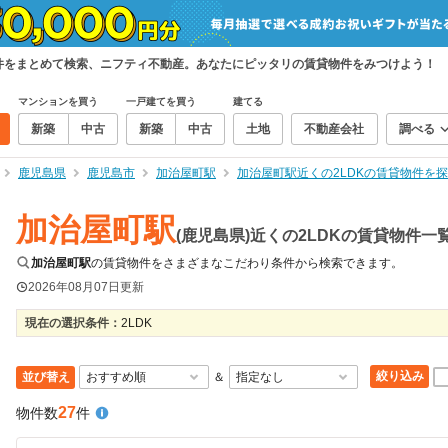
貸物件をまとめて検索、ニフティ不動産。あなたにピッタリの賃貸物件をみつけよう！
マンションを買う
一戸建てを買う
建てる
新築
中古
新築
中古
土地
不動産会社
調べる
鹿児島県
鹿児島市
加治屋町駅
加治屋町駅近くの2LDKの賃貸物件を
加治屋町駅
(鹿児島県)近くの2LDKの賃貸物件一
加治屋町駅
の賃貸物件をさまざまなこだわり条件から検索できます。
2026年08月07日
更新
現在の選択条件：
2LDK
絞り込み
並び替え
＆
27
物件数
件