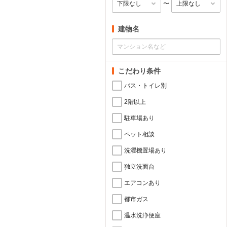
〜
建物名
こだわり条件
バス・トイレ別
2階以上
駐車場あり
ペット相談
洗濯機置場あり
独立洗面台
エアコンあり
都市ガス
温水洗浄便座