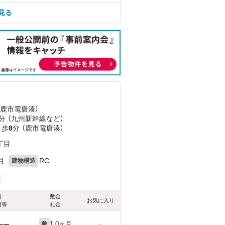
を見る
（鹿市電唐湊）
分 （九州新幹線
など
）
 歩
8
分 （鹿市電唐湊）
丁目
月
RC
建物構造
料
敷金
お気に入り
費等
礼金
1.0ヶ月
敷