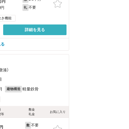
万円
不要
0円
礼
炊き機能
詳細を見る
見る
唐湊）
目
月
軽量鉄骨
建物構造
料
敷金
お気に入り
費等
礼金
不要
敷
円