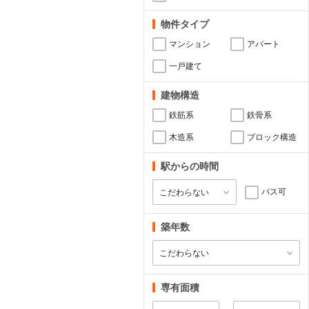
物件タイプ
マンション
アパート
一戸建て
建物構造
鉄筋系
鉄骨系
木造系
ブロック構造
駅からの時間
バス可
築年数
専有面積