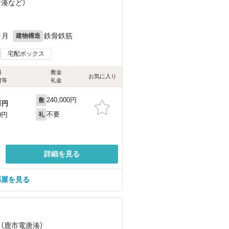
唐湊
など
）
ヶ月
鉄骨鉄筋
建物構造
宅配ボックス
料
敷金
お気に入り
費等
礼金
240,000円
敷
万円
不要
0円
礼
詳細を見る
部屋を見る
 （鹿市電唐湊）