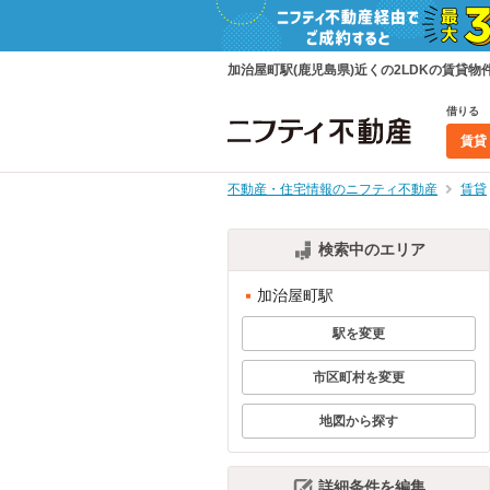
加治屋町駅(鹿児島県)近くの2LDKの賃
借りる
賃貸
不動産・住宅情報のニフティ不動産
賃貸
検索中のエリア
加治屋町駅
駅を変更
市区町村を変更
地図から探す
詳細条件を編集