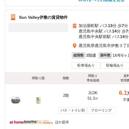
Sun Valley伊敷の賃貸物件
加治屋町駅 バス
13
分 歩
7
分
鹿児島中央駅 バス
14
分 歩
7
鹿児島中央駅前駅 バス
14
分
鹿児島県鹿児島市伊敷３丁
3階建
16年6ヶ
総階数
築年数
駐車場あり
駐輪場あり
間取り
賃
間取り図
階数
専有面積
管理
6.1
2LDK
2階
51.3㎡
不
バス・トイレ別
フローリング
ほか提供