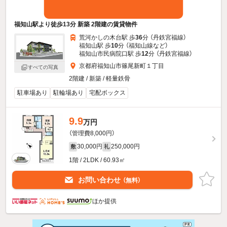
福知山駅より徒歩13分 新築 2階建の賃貸物件
荒河かしの木台駅 歩
36
分 （丹鉄宮福線）
福知山駅 歩
10
分 （福知山線
など
）
福知山市民病院口駅 歩
12
分 （丹鉄宮福線）
京都府福知山市篠尾新町１丁目
すべての写真
2階建 / 新築 / 軽量鉄骨
駐車場あり
駐輪場あり
宅配ボックス
9.9
万円
（管理費8,000円）
30,000円
250,000円
敷
礼
1階 / 2LDK / 60.93㎡
お問い合わせ
（無料）
ほか提供