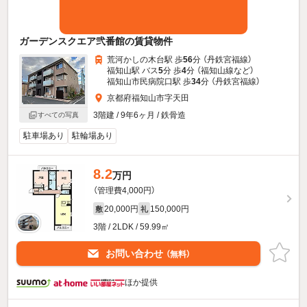
ガーデンスクエア弐番館の賃貸物件
荒河かしの木台駅 歩
56
分 （丹鉄宮福線）
福知山駅 バス
5
分 歩
4
分 （福知山線
など
）
福知山市民病院口駅 歩
34
分 （丹鉄宮福線）
京都府福知山市字天田
3階建 / 9年6ヶ月 / 鉄骨造
すべての写真
駐車場あり
駐輪場あり
8.2
万円
（管理費4,000円）
20,000円
150,000円
敷
礼
3階 / 2LDK / 59.99㎡
お問い合わせ
（無料）
ほか提供