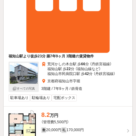
福知山駅より徒歩23分 築7年9ヶ月 3階建の賃貸物件
荒河かしの木台駅 歩
66
分 （丹鉄宮福線）
福知山駅 歩
22
分 （福知山線
など
）
福知山市民病院口駅 歩
42
分 （丹鉄宮福線）
京都府福知山市字堀
3階建 / 7年9ヶ月 / 鉄骨造
すべての写真
駐車場あり
駐輪場あり
宅配ボックス
8.2
万円
（管理費5,500円）
20,000円
170,000円
敷
礼