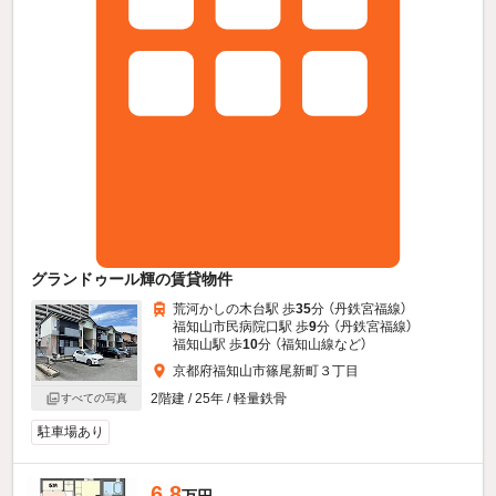
グランドゥール輝の賃貸物件
荒河かしの木台駅 歩
35
分 （丹鉄宮福線）
福知山市民病院口駅 歩
9
分 （丹鉄宮福線）
福知山駅 歩
10
分 （福知山線
など
）
京都府福知山市篠尾新町３丁目
2階建 / 25年 / 軽量鉄骨
すべての写真
駐車場あり
6.8
万円