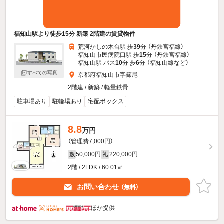
福知山駅より徒歩15分 新築 2階建の賃貸物件
荒河かしの木台駅 歩
39
分 （丹鉄宮福線）
福知山市民病院口駅 歩
15
分 （丹鉄宮福線）
福知山駅 バス
10
分 歩
6
分 （福知山線
など
）
すべての写真
京都府福知山市字篠尾
2階建 / 新築 / 軽量鉄骨
駐車場あり
駐輪場あり
宅配ボックス
8.8
万円
（管理費7,000円）
50,000円
220,000円
敷
礼
2階 / 2LDK / 60.01㎡
お問い合わせ
（無料）
ほか提供