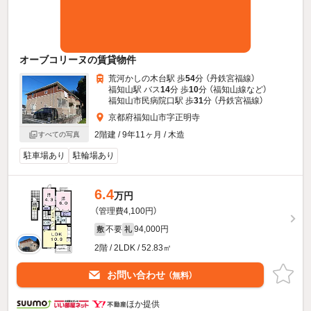
オーブコリーヌの賃貸物件
荒河かしの木台駅 歩
54
分 （丹鉄宮福線）
福知山駅 バス
14
分 歩
10
分 （福知山線
など
）
福知山市民病院口駅 歩
31
分 （丹鉄宮福線）
京都府福知山市字正明寺
2階建 / 9年11ヶ月 / 木造
すべての写真
駐車場あり
駐輪場あり
6.4
万円
（管理費4,100円）
不要
94,000円
敷
礼
2階 / 2LDK / 52.83㎡
お問い合わせ
（無料）
ほか提供