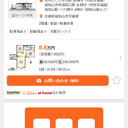
荒河かしの木台駅 歩
39
分 （丹鉄宮福線）
福知山市民病院口駅 歩
15
分 （丹鉄宮福線）
福知山駅 バス
10
分 歩
6
分 （福知山線
など
）
すべての写真
京都府福知山市字篠尾
2階建 / 新築 / 軽量鉄骨
駐車場あり
駐輪場あり
宅配ボックス
8.6
万円
（管理費7,000円）
50,000円
200,000円
敷
礼
1階 / 2LDK / 60.01㎡
お問い合わせ
（無料）
ほか提供