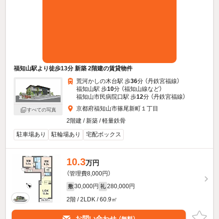
福知山駅より徒歩13分 新築 2階建の賃貸物件
荒河かしの木台駅 歩
36
分 （丹鉄宮福線）
福知山駅 歩
10
分 （福知山線
など
）
福知山市民病院口駅 歩
12
分 （丹鉄宮福線）
京都府福知山市篠尾新町１丁目
すべての写真
2階建 / 新築 / 軽量鉄骨
駐車場あり
駐輪場あり
宅配ボックス
10.3
万円
（管理費8,000円）
30,000円
280,000円
敷
礼
2階 / 2LDK / 60.9㎡
お問い合わせ
（無料）