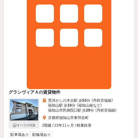
グランヴィアＡの賃貸物件
荒河かしの木台駅 歩
53
分 （丹鉄宮福線）
福知山駅 歩
10
分 （福知山線
など
）
福知山市民病院口駅 歩
29
分 （丹鉄宮福線）
京都府福知山市東羽合町
2階建 / 23年11ヶ月 / 軽量鉄骨
すべての写真
駐車場あり
駐輪場あり