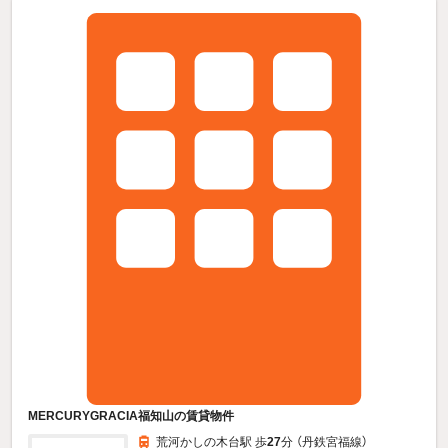
MERCURYGRACIA福知山の賃貸物件
荒河かしの木台駅 歩
27
分 （丹鉄宮福線）