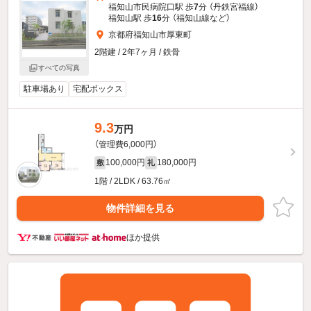
福知山市民病院口駅 歩
7
分 （丹鉄宮福線）
福知山駅 歩
16
分 （福知山線
など
）
京都府福知山市厚東町
2階建 / 2年7ヶ月 / 鉄骨
すべての写真
駐車場あり
宅配ボックス
9.3
万円
（管理費6,000円）
100,000円
180,000円
敷
礼
1階 / 2LDK / 63.76㎡
物件詳細を見る
ほか提供