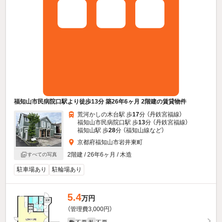
福知山市民病院口駅より徒歩13分 築26年6ヶ月 2階建の賃貸物件
荒河かしの木台駅 歩
17
分 （丹鉄宮福線）
福知山市民病院口駅 歩
13
分 （丹鉄宮福線）
福知山駅 歩
28
分 （福知山線
など
）
京都府福知山市岩井東町
2階建 / 26年6ヶ月 / 木造
すべての写真
駐車場あり
駐輪場あり
5.4
万円
（管理費3,000円）