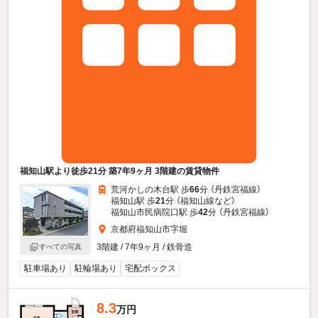
福知山駅より徒歩21分 築7年9ヶ月 3階建の賃貸物件
荒河かしの木台駅 歩
66
分 （丹鉄宮福線）
福知山駅 歩
21
分 （福知山線
など
）
福知山市民病院口駅 歩
42
分 （丹鉄宮福線）
京都府福知山市字堀
3階建 / 7年9ヶ月 / 鉄骨造
すべての写真
駐車場あり
駐輪場あり
宅配ボックス
8.3
万円