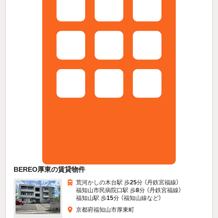
BEREO厚東の賃貸物件
荒河かしの木台駅 歩
25
分 （丹鉄宮福線）
福知山市民病院口駅 歩
8
分 （丹鉄宮福線）
福知山駅 歩
15
分 （福知山線
など
）
京都府福知山市厚東町