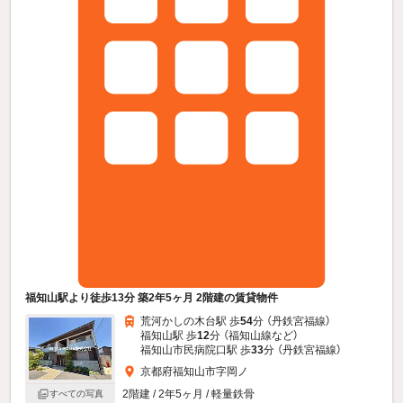
福知山駅より徒歩13分 築2年5ヶ月 2階建の賃貸物件
荒河かしの木台駅 歩
54
分 （丹鉄宮福線）
福知山駅 歩
12
分 （福知山線
など
）
福知山市民病院口駅 歩
33
分 （丹鉄宮福線）
京都府福知山市字岡ノ
2階建 / 2年5ヶ月 / 軽量鉄骨
すべての写真