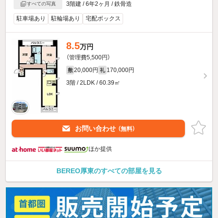
3階建 / 6年2ヶ月 / 鉄骨造
すべての写真
駐車場あり
駐輪場あり
宅配ボックス
8.5
万円
（管理費5,500円）
20,000円
170,000円
敷
礼
3階 / 2LDK / 60.39㎡
お問い合わせ
（無料）
ほか提供
BEREO厚東のすべての部屋を見る