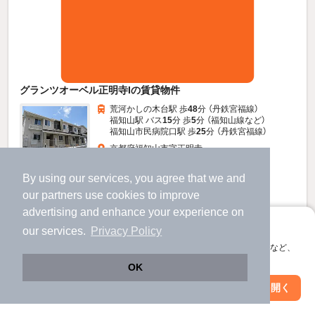
グランツオーベル正明寺Iの賃貸物件
荒河かしの木台駅 歩
48
分 （丹鉄宮福線）
福知山駅 バス
15
分 歩
5
分 （福知山線
など
）
福知山市民病院口駅 歩
25
分 （丹鉄宮福線）
京都府福知山市字正明寺
2階建 / 8年2ヶ月 / 木造
すべての写真
By using our services, you agree that we and
駐車場あり
駐輪場あり
our
partners
use cookies to improve
advertising and enhance your experience on
6.6
アプリに切り替えて、サクサクお部屋探し
万円
our services.
Privacy Policy
（管理費3,500円）
会員登録なしですぐ使える。マップ検索やお気に入り保存など、
アプリ限定の便利な機能が使えます！
不要
96,000円
敷
礼
OK
2階 / 2LDK / 58.63㎡
Web版で続行
アプリを開く
駅・沿線を変更
絞り込み条件を変更
お問い合わせ
（無料）