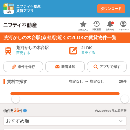
ニフティ不動産
ダウンロード
賃貸アプリ
お知らせ
閲覧履歴
マイページ
お気に入り
荒河かしの木台駅(京都府)近くの2LDKの賃貸物件一覧
荒河かしの木台駅
2LDK
変更する
変更する
条件を保存
新着通知
アプリで探す
賃料で探す
指定なし
〜
指定なし
26
件
指定した賃料で絞り込む
26
物件数
件
2026年07月31日
更新