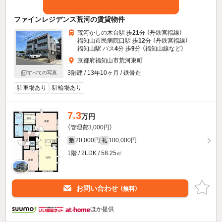
ファインレジデンス荒河の賃貸物件
荒河かしの木台駅 歩
21
分 （丹鉄宮福線）
福知山市民病院口駅 歩
12
分 （丹鉄宮福線）
福知山駅 バス
4
分 歩
9
分 （福知山線
など
）
京都府福知山市荒河東町
3階建 / 13年10ヶ月 / 鉄骨造
すべての写真
駐車場あり
駐輪場あり
7.3
万円
（管理費3,000円）
20,000円
100,000円
敷
礼
1階 / 2LDK / 58.25㎡
お問い合わせ
（無料）
ほか提供