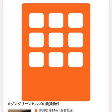
メゾングリーンヒルズの賃貸物件
津川駅 歩
27
分 （磐越西線）