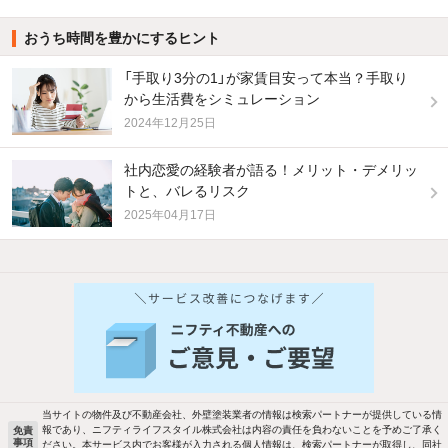
おうち時間を豊かにするヒント
「手取り3分の1」が家賃目安って本当？手取り
から生活費をシミュレーション
2024年12月25日
社内恋愛の経験者が語る！メリット・デメリッ
トと、バレるリスク
2025年04月17日
他の人はこんな条件で絞り込んでいます！
人気のこだわり条件
バス・トイレ別
2階以上
駐車場あり
ペット相談
当サイトの物件及び不動産会社、外壁塗装業者の情報は検索パートナーが提供している情
報であり、ニフティライフスタイル株式会社は内容の責任を負わないことを予めご了承く
免責
洗濯機置場あり
独立洗面台
事項
ださい。本サービス内でお客様が入力される個人情報は、検索パートナーが取得し、同社