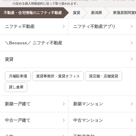
の定める個人情報規約に従って取り扱われます。
エアコンあり
都市ガス
不動産・住宅情報のニフティ不動産
賃貸
新潟県
東蒲原郡阿賀
ニフティ不動産
ニフティ不動産アプリ
温水洗浄便座
オートロック
コンロ2口以上
追焚き機能
＼Because／ ニフティ不動産
TV付インターホン
角部屋
賃貸
新着のみ
インターネット無料
月極駐車場
賃貸事務所・賃貸オフィス
貸店舗・店舗賃貸
貸し倉庫
該当件数:
物件一覧に反映
1
件
新築一戸建て
新築マンション
中古一戸建て
中古マンション