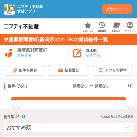
ニフティ不動産
ダウンロード
賃貸アプリ
お知らせ
閲覧履歴
マイページ
お気に入り
東蒲原郡阿賀町(新潟県)の2LDKの賃貸物件一覧
東蒲原郡阿賀町
2LDK
変更する
変更する
条件を保存
新着通知
アプリで探す
賃料で探す
指定なし
〜
指定なし
1
件
指定した賃料で絞り込む
1
物件数
件
2026年06月01日
更新