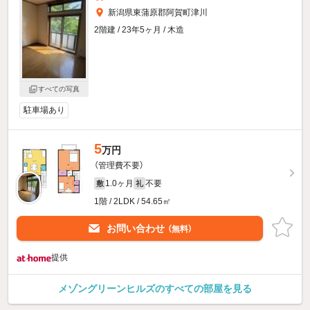
新潟県東蒲原郡阿賀町津川
2階建 / 23年5ヶ月 / 木造
すべての写真
駐車場あり
5
万円
（管理費不要）
1.0ヶ月
不要
敷
礼
1階 / 2LDK / 54.65㎡
お問い合わせ
（無料）
提供
メゾングリーンヒルズのすべての部屋を見る