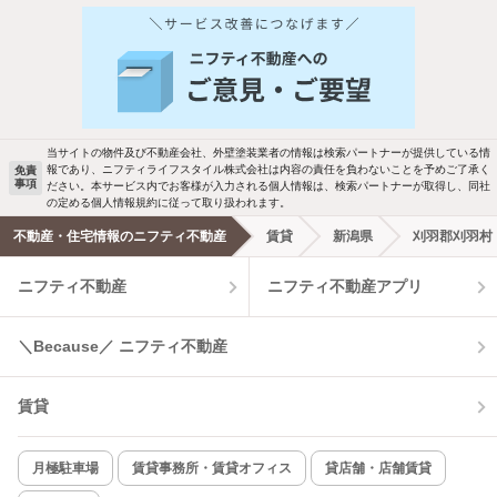
人気のこだわり条件
バス・トイレ別
2階以上
駐車場あり
ペット相談
当サイトの物件及び不動産会社、外壁塗装業者の情報は検索パートナーが提供している情
報であり、ニフティライフスタイル株式会社は内容の責任を負わないことを予めご了承く
免責
洗濯機置場あり
独立洗面台
事項
ださい。本サービス内でお客様が入力される個人情報は、検索パートナーが取得し、同社
の定める個人情報規約に従って取り扱われます。
エアコンあり
都市ガス
不動産・住宅情報のニフティ不動産
賃貸
新潟県
刈羽郡刈羽村
ニフティ不動産
ニフティ不動産アプリ
温水洗浄便座
オートロック
コンロ2口以上
追焚き機能
＼Because／ ニフティ不動産
TV付インターホン
角部屋
賃貸
新着のみ
インターネット無料
月極駐車場
賃貸事務所・賃貸オフィス
貸店舗・店舗賃貸