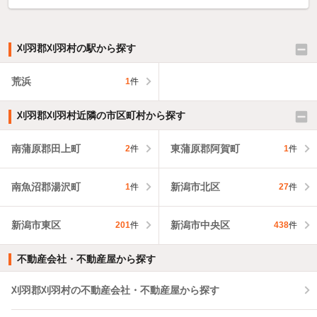
刈羽郡刈羽村の駅から探す
荒浜
1
件
刈羽郡刈羽村近隣の市区町村から探す
南蒲原郡田上町
東蒲原郡阿賀町
2
件
1
件
南魚沼郡湯沢町
新潟市北区
1
件
27
件
新潟市東区
新潟市中央区
201
件
438
件
不動産会社・不動産屋から探す
刈羽郡刈羽村の不動産会社・不動産屋から探す