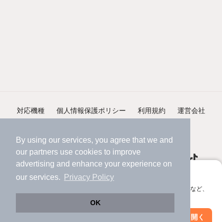
対応機種
個人情報保護ポリシー
利用規約
運営会社
ヘルプ・お問い合わせ
採用情報
By using our services, you agree that we and
our
partners
use cookies to improve
advertising and enhance your experience on
アプリに切り替えて、サクサクお部屋探し
our services.
Privacy Policy
会員登録なしですぐ使える。マップ検索やお気に入り保存など、
©NIFTY Lifestyle Co., Ltd.
アプリ限定の便利な機能が使えます！
OK
Web版で続行
アプリを開く
市区町村を変更
絞り込み条件を変更