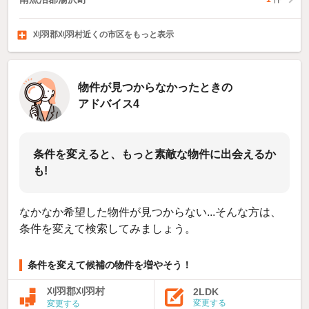
刈羽郡刈羽村近くの市区をもっと表示
新潟市北区
新潟市東区
新潟市中央区
27
201
438
件
件
件
物件が見つからなかったときの
アドバイス4
条件を変えると、もっと素敵な物件に出会えるか
も!
なかなか希望した物件が見つからない...そんな方は、
条件を変えて検索してみましょう。
条件を変えて候補の物件を増やそう！
刈羽郡刈羽村
2LDK
変更する
変更する