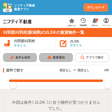
ニフティ不動産
ダウンロード
賃貸アプリ
お知らせ
閲覧履歴
マイページ
お気に入り
刈羽郡刈羽村(新潟県)の2LDKの賃貸物件一覧
刈羽郡刈羽村
2LDK
変更する
変更する
条件を保存
新着通知
アプリで探す
賃料で探す
指定なし
〜
指定なし
0
件
指定した賃料で絞り込む
今回は条件（
2LDK
）に合う物件が見つかりません
でした。