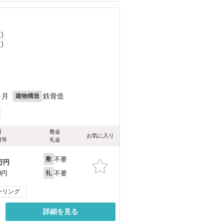
）
）
ヶ月
鉄骨造
建物構造
料
敷金
お気に入り
費等
礼金
不要
敷
万円
不要
0円
礼
ーリング
詳細を見る