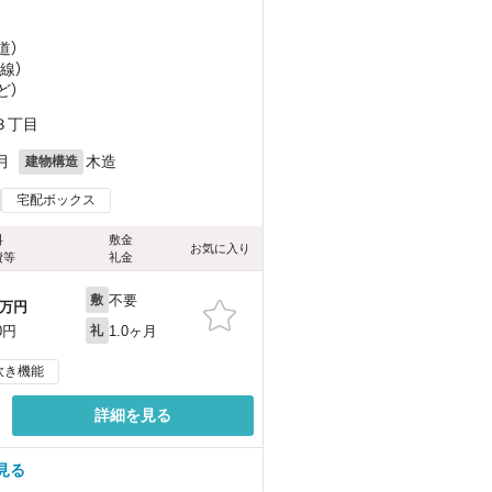
道）
線）
ど
）
３丁目
月
木造
建物構造
宅配ボックス
料
敷金
お気に入り
費等
礼金
不要
敷
万円
1.0ヶ月
0円
礼
炊き機能
詳細を見る
見る