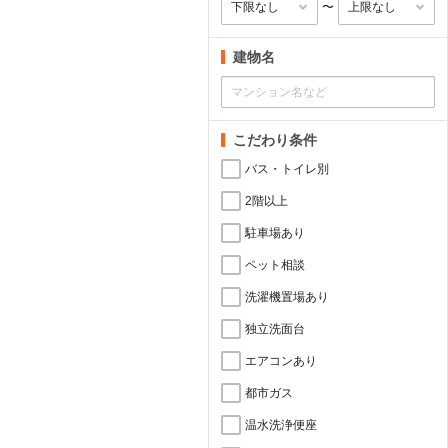
〜
建物名
こだわり条件
バス・トイレ別
2階以上
駐車場あり
ペット相談
洗濯機置場あり
独立洗面台
エアコンあり
都市ガス
温水洗浄便座