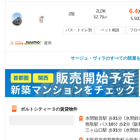
6.4
2LDK
2階
52.79㎡
5,50
バス・トイレ別
ペット相談
フロ
提供
サージュ・ヴィラのすべての部屋
ボルトシティー３の賃貸物件
水間観音駅 歩
31
分 （水間鉄
熊取駅 バス
10
分 歩
2
分 （阪
三ヶ山口駅 歩
31
分 （水間鉄
大阪府泉南郡熊取町小垣内