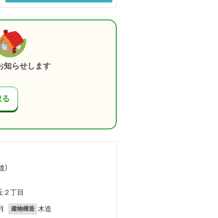
お知らせします
取る
道）
丘２丁目
月
木造
建物構造