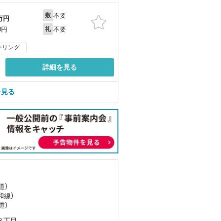
不要
敷
万円
不要
0円
礼
ーリング
詳細を見る
を見る
道）
和線）
道）
３丁目