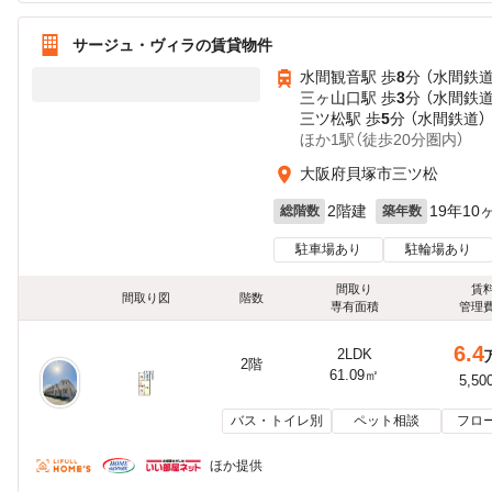
サージュ・ヴィラの賃貸物件
水間観音駅 歩
8
分 （水間鉄道
三ヶ山口駅 歩
3
分 （水間鉄道
三ツ松駅 歩
5
分 （水間鉄道）
ほか1駅（徒歩20分圏内）
大阪府貝塚市三ツ松
2階建
19年10
総階数
築年数
駐車場あり
駐輪場あり
間取り
賃
間取り図
階数
専有面積
管理
6.4
2LDK
2階
61.09㎡
5,50
バス・トイレ別
ペット相談
フロ
ほか提供