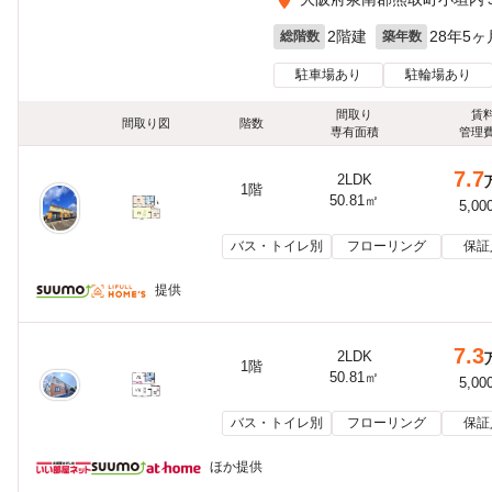
2階建
28年5ヶ
総階数
築年数
駐車場あり
駐輪場あり
間取り
賃
間取り図
階数
専有面積
管理
7.7
2LDK
1階
50.81㎡
5,00
バス・トイレ別
フローリング
保証
提供
7.3
2LDK
1階
50.81㎡
5,00
バス・トイレ別
フローリング
保証
ほか提供