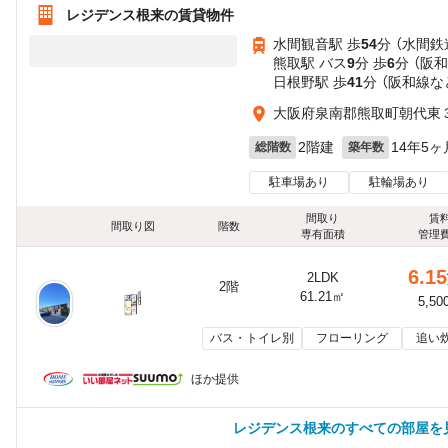
レジデンス根来の賃貸物件
水間観音駅 歩
54
分 （水間鉄
熊取駅 バス
9
分 歩
6
分 （阪和
日根野駅 歩
41
分 （阪和線
な
大阪府泉南郡熊取町朝代東
2階建
14年5ヶ
総階数
築年数
駐車場あり
駐輪場あり
間取り
賃
間取り図
階数
専有面積
管理
6.15
2LDK
2階
61.21㎡
5,50
バス・トイレ別
フローリング
追い
ほか提供
レジデンス根来のすべての部屋を