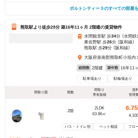
ボルトシティー３のすべての部屋
熊取駅より徒歩29分 築16年11ヶ月 2階建の賃貸物件
水間観音駅 歩
34
分 （水間鉄
東佐野駅 歩
26
分 （阪和線）
熊取駅 歩
29
分 （阪和線）
大阪府泉南郡熊取町小垣内
2階建
16年11
総階数
築年数
駐車場あり
駐輪場あり
間取り
賃
間取り図
階数
専有面積
管理
6.75
2LDK
2階
63.86㎡
4,10
バス・トイレ別
ペット相談
フロ