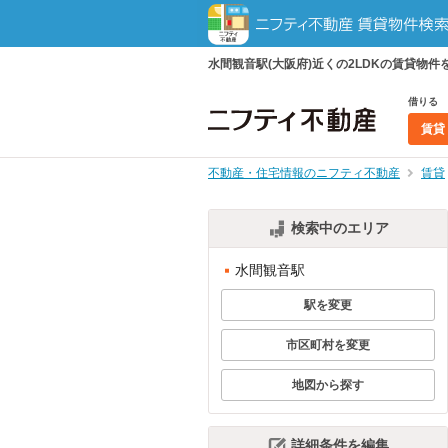
水間観音駅(大阪府)近くの2LDKの賃貸
借りる
賃貸
不動産・住宅情報のニフティ不動産
賃貸
検索中のエリア
水間観音駅
駅を変更
市区町村を変更
地図から探す
詳細条件を編集