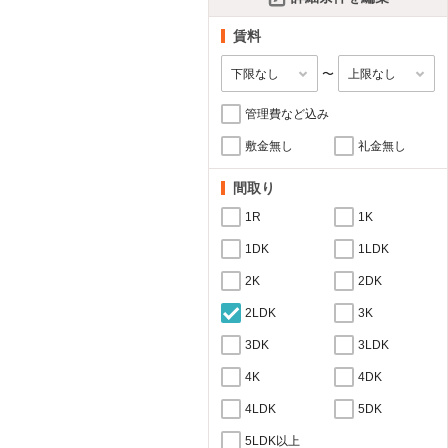
賃料
〜
管理費など込み
敷金無し
礼金無し
間取り
1R
1K
1DK
1LDK
2K
2DK
2LDK
3K
3DK
3LDK
4K
4DK
4LDK
5DK
5LDK以上