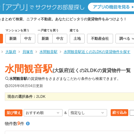
物件をまとめて検索、ニフティ不動産。あなたにピッタリの賃貸物件をみつけよう！
マンションを買う
一戸建てを買う
建てる
新築
中古
新築
中古
土地
不動産会社
調べる
大阪府
貝塚市
水間観音駅
水間観音駅近くの2LDKの賃貸物件を探す
水間観音駅
(大阪府)近くの2LDKの賃貸物件一覧
水間観音駅
の賃貸物件をさまざまなこだわり条件から検索できます。
2026年08月04日
更新
現在の選択条件：
2LDK
絞り込み
並び替え
＆
9
物件数
件