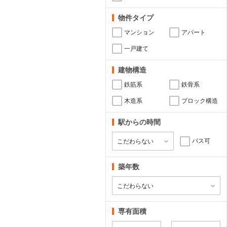
物件タイプ
マンション
アパート
一戸建て
建物構造
鉄筋系
鉄骨系
木造系
ブロック構造
駅からの時間
バス可
築年数
専有面積