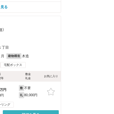
を見る
道）
１丁目
ヶ月
木造
建物構造
宅配ボックス
料
敷金
お気に入り
費等
礼金
不要
敷
万円
80,000円
0円
礼
ーリング