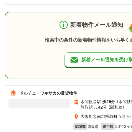
新着物件メール通知
検索中の条件の新着物件情報をいち早く
新着メール通知を受け
ドルチェ・ワキサカの賃貸物件
水間観音駅 歩
29
分 （水間鉄
熊取駅 歩
42
分 （阪和線）
大阪府泉南郡熊取町五月ヶ
2階建
33年2ヶ
総階数
築年数