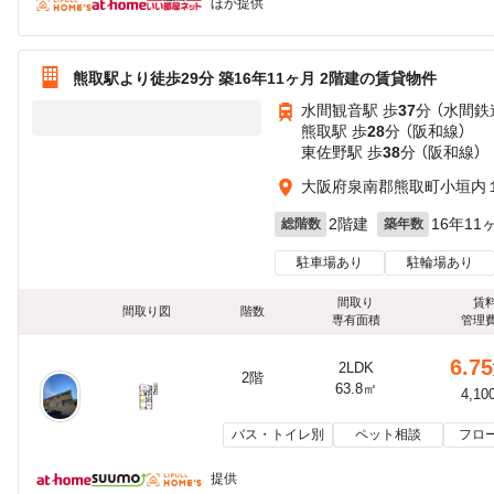
ほか提供
熊取駅より徒歩29分 築16年11ヶ月 2階建の賃貸物件
水間観音駅 歩
37
分 （水間鉄
熊取駅 歩
28
分 （阪和線）
東佐野駅 歩
38
分 （阪和線）
大阪府泉南郡熊取町小垣内
2階建
16年11
総階数
築年数
駐車場あり
駐輪場あり
間取り
賃
間取り図
階数
専有面積
管理
6.75
2LDK
2階
63.8㎡
4,10
バス・トイレ別
ペット相談
フロ
提供