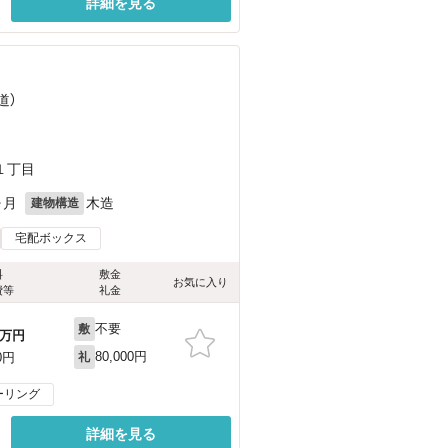
詳細を見る
道）
１丁目
ヶ月
木造
建物構造
宅配ボックス
料
敷金
お気に入り
費等
礼金
不要
敷
万円
80,000円
0円
礼
ーリング
詳細を見る