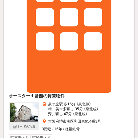
オースター１番館の賃貸物件
泉ケ丘駅 歩
15
分 （泉北線）
栂・美木多駅 歩
35
分 （泉北線）
深井駅 歩
47
分 （泉北線）
大阪府堺市南区和田東954番3号
すべての写真
3階建 / 16年 / 軽量鉄骨
駐車場あり
駐輪場あり