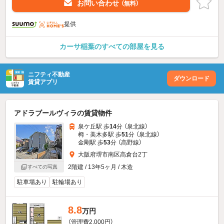
お問い合わせ
（無料）
提供
カーサ稲葉のすべての部屋を見る
ニフティ不動産
ダウンロード
賃貸アプリ
アドラブールヴィラの賃貸物件
泉ケ丘駅 歩
14
分 （泉北線）
栂・美木多駅 歩
51
分 （泉北線）
金剛駅 歩
53
分 （高野線）
大阪府堺市南区高倉台2丁
2階建 / 13年5ヶ月 / 木造
すべての写真
駐車場あり
駐輪場あり
8.8
万円
（管理費2,000円）