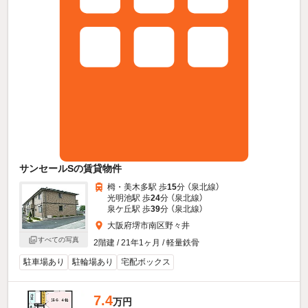
サンセールSの賃貸物件
栂・美木多駅 歩
15
分 （泉北線）
光明池駅 歩
24
分 （泉北線）
泉ケ丘駅 歩
39
分 （泉北線）
大阪府堺市南区野々井
すべての写真
2階建 / 21年1ヶ月 / 軽量鉄骨
駐車場あり
駐輪場あり
宅配ボックス
7.4
万円