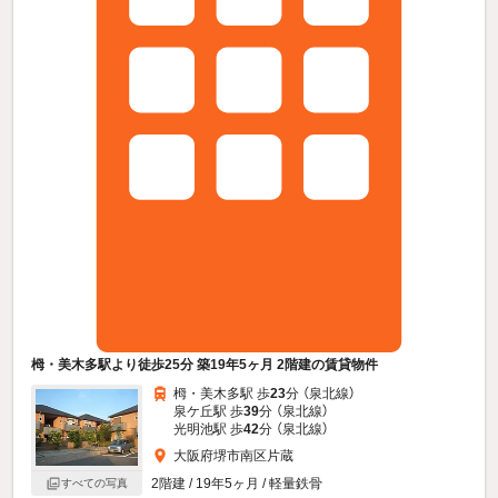
栂・美木多駅より徒歩25分 築19年5ヶ月 2階建の賃貸物件
栂・美木多駅 歩
23
分 （泉北線）
泉ケ丘駅 歩
39
分 （泉北線）
光明池駅 歩
42
分 （泉北線）
大阪府堺市南区片蔵
2階建 / 19年5ヶ月 / 軽量鉄骨
すべての写真