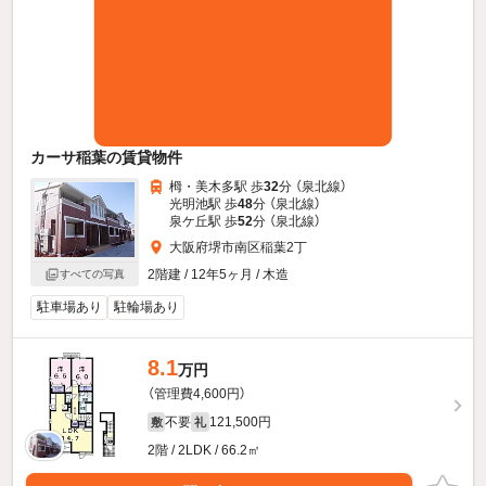
カーサ稲葉の賃貸物件
栂・美木多駅 歩
32
分 （泉北線）
光明池駅 歩
48
分 （泉北線）
泉ケ丘駅 歩
52
分 （泉北線）
大阪府堺市南区稲葉2丁
2階建 / 12年5ヶ月 / 木造
すべての写真
駐車場あり
駐輪場あり
8.1
万円
（管理費4,600円）
不要
121,500円
敷
礼
2階 / 2LDK / 66.2㎡