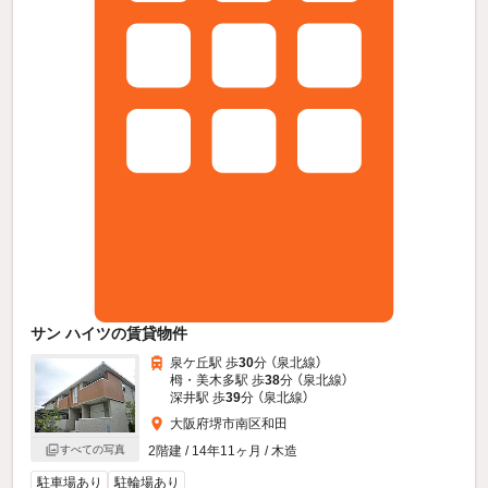
サン ハイツの賃貸物件
泉ケ丘駅 歩
30
分 （泉北線）
栂・美木多駅 歩
38
分 （泉北線）
深井駅 歩
39
分 （泉北線）
大阪府堺市南区和田
2階建 / 14年11ヶ月 / 木造
すべての写真
駐車場あり
駐輪場あり