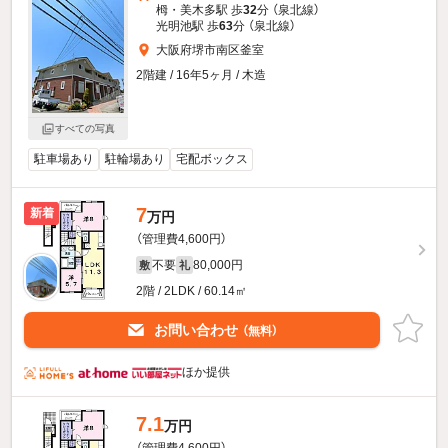
栂・美木多駅 歩
32
分 （泉北線）
光明池駅 歩
63
分 （泉北線）
大阪府堺市南区釜室
2階建 / 16年5ヶ月 / 木造
すべての写真
駐車場あり
駐輪場あり
宅配ボックス
7
新着
万円
（管理費4,600円）
不要
80,000円
敷
礼
2階 / 2LDK / 60.14㎡
お問い合わせ
（無料）
ほか提供
7.1
万円