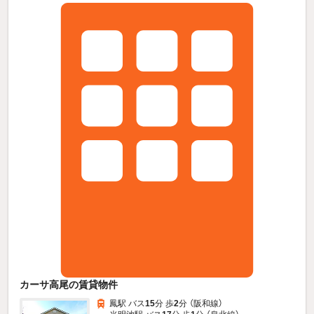
カーサ高尾の賃貸物件
鳳駅 バス
15
分 歩
2
分 （阪和線）