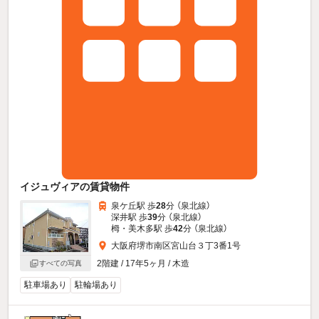
イジュヴィアの賃貸物件
泉ケ丘駅 歩
28
分 （泉北線）
深井駅 歩
39
分 （泉北線）
栂・美木多駅 歩
42
分 （泉北線）
大阪府堺市南区宮山台３丁3番1号
2階建 / 17年5ヶ月 / 木造
すべての写真
駐車場あり
駐輪場あり