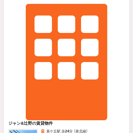
ジャン&辻野の賃貸物件
泉ケ丘駅 歩
24
分 （泉北線）