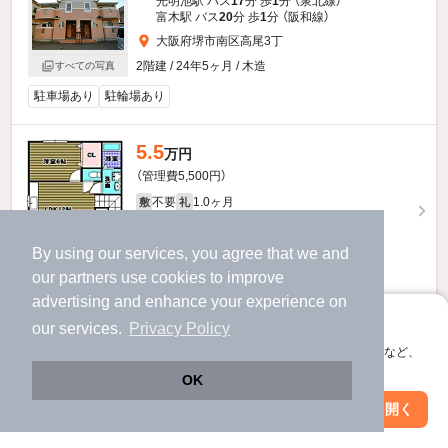
光明池駅 バス
17
分 歩
1
分 （泉北線）
富木駅 バス
20
分 歩
1
分 （阪和線）
大阪府堺市南区高尾3丁
2階建 / 24年5ヶ月 / 木造
すべての写真
駐車場あり
駐輪場あり
5.5
万円
（管理費5,500円）
不要
1.0ヶ月
敷
礼
2階 / 2LDK / 59.33㎡
By using our services, you agree that we and
our
partners
use cookies to improve
advertising and enhance your experience on
お問い合わせ
（無料）
アプリに切り替えて、サクサクお部屋探し
our services.
Privacy Policy
会員登録なしですぐ使える。マップ検索やお気に入り保存など、
ほか提供
アプリ限定の便利な機能が使えます！
OK
5.5
Web版で続行
アプリを開く
万円
市区町村を変更
絞り込み条件を変更
（管理費5,500円）