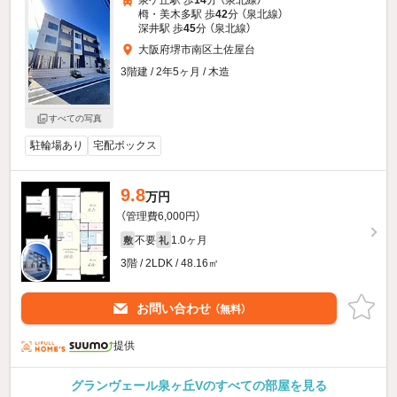
栂・美木多駅 歩
42
分 （泉北線）
深井駅 歩
45
分 （泉北線）
大阪府堺市南区土佐屋台
3階建 / 2年5ヶ月 / 木造
すべての写真
駐輪場あり
宅配ボックス
9.8
万円
（管理費6,000円）
不要
1.0ヶ月
敷
礼
3階 / 2LDK / 48.16㎡
お問い合わせ
（無料）
提供
グランヴェール泉ヶ丘Vのすべての部屋を見る