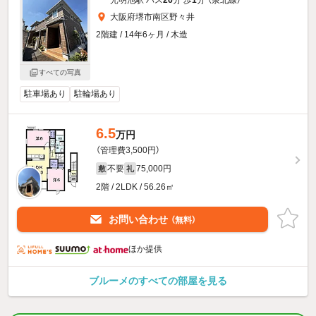
大阪府堺市南区野々井
2階建 / 14年6ヶ月 / 木造
すべての写真
駐車場あり
駐輪場あり
6.5
万円
（管理費3,500円）
不要
75,000円
敷
礼
2階 / 2LDK / 56.26㎡
お問い合わせ
（無料）
ほか提供
ブルーメのすべての部屋を見る