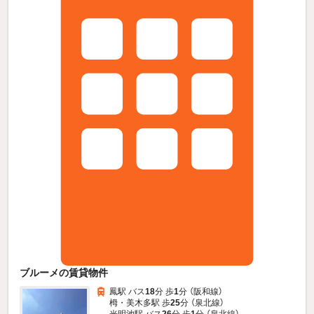
ブルーメの賃貸物件
鳳駅 バス
18
分 歩
1
分 （阪和線）
栂・美木多駅 歩
25
分 （泉北線）
光明池駅 バス
26
分 歩
1
分 （泉北線）