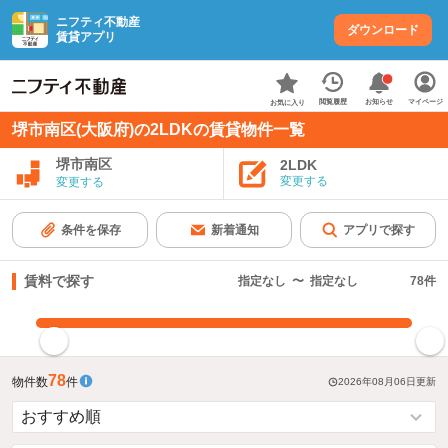
ニフティ不動産
ダウンロード
賃貸アプリ
お知らせ
閲覧履歴
マイページ
お気に入り
堺市南区(大阪府)の2LDKの賃貸物件一覧
堺市南区
2LDK
変更する
変更する
条件を保存
新着通知
アプリで探す
賃料で探す
指定なし
〜
指定なし
78
件
指定した賃料で絞り込む
78
物件数
件
2026年08月06日
更新