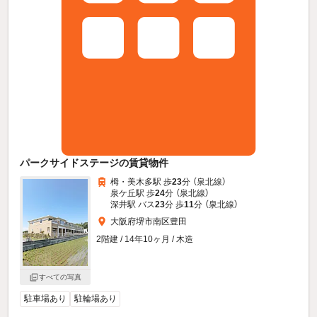
パークサイドステージの賃貸物件
栂・美木多駅 歩
23
分 （泉北線）
泉ケ丘駅 歩
24
分 （泉北線）
深井駅 バス
23
分 歩
11
分 （泉北線）
大阪府堺市南区豊田
2階建 / 14年10ヶ月 / 木造
すべての写真
駐車場あり
駐輪場あり