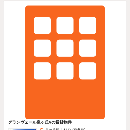
グランヴェール泉ヶ丘Vの賃貸物件
泉ケ丘駅 歩
14
分 （泉北線）