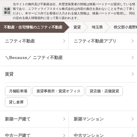
当サイトの物件及び不動産会社、外壁塗装業者の情報は検索パートナーが提供している情
報であり、ニフティライフスタイル株式会社は内容の責任を負わないことを予めご了承く
免責
事項
ださい。本サービス内でお客様が入力される個人情報は、検索パートナーが取得し、同社
洗濯機置場あり
独立洗面台
の定める個人情報規約に従って取り扱われます。
不動産・住宅情報のニフティ不動産
賃貸
埼玉県
秩父郡小鹿野
エアコンあり
都市ガス
ニフティ不動産
ニフティ不動産アプリ
温水洗浄便座
オートロック
＼Because／ ニフティ不動産
コンロ2口以上
追焚き機能
賃貸
TV付インターホン
角部屋
新着のみ
インターネット無料
月極駐車場
賃貸事務所・賃貸オフィス
貸店舗・店舗賃貸
貸し倉庫
該当件数:
物件一覧に反映
4
件
新築一戸建て
新築マンション
中古一戸建て
中古マンション