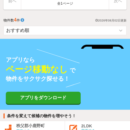
前へ
次へ
全1ページ
4
物件数
件
2026年08月02日
更新
アプリなら
ページ移動なし
で
物件をサクサク探せる！
アプリをダウンロード
条件を変えて候補の物件を増やそう！
秩父郡小鹿野町
2LDK