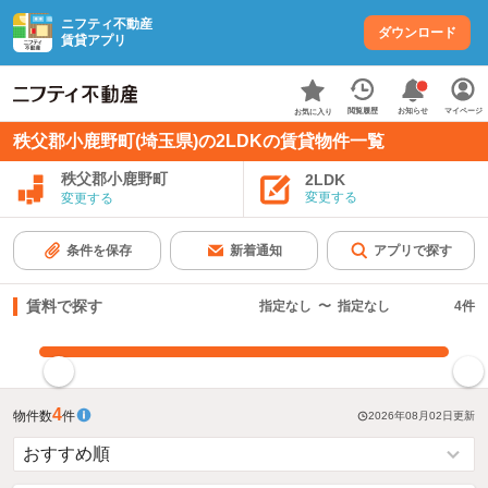
ニフティ不動産
ダウンロード
賃貸アプリ
お知らせ
閲覧履歴
マイページ
お気に入り
秩父郡小鹿野町(埼玉県)の2LDKの賃貸物件一覧
秩父郡小鹿野町
2LDK
変更する
変更する
条件を保存
新着通知
アプリで探す
賃料で探す
指定なし
〜
指定なし
4
件
指定した賃料で絞り込む
4
物件数
件
2026年08月02日
更新