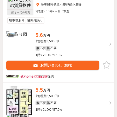
埼玉県秩父郡小鹿野町小鹿野
2階建 / 10年2ヶ月 / 木造
すべての写真
駐車場あり
駐輪場あり
5.6
万円
（管理費3,500円）
不要
不要
敷
礼
1階 / 2LDK / 57.0㎡
お問い合わせ
（無料）
提供
5.5
万円
（管理費3,500円）
不要
不要
敷
礼
1階 / 2LDK / 57.0㎡