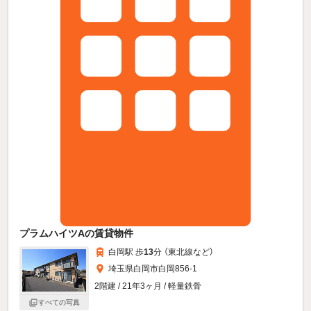
プラムハイツAの賃貸物件
白岡駅 歩
13
分 （東北線
など
）
埼玉県白岡市白岡856-1
2階建 / 21年3ヶ月 / 軽量鉄骨
すべての写真