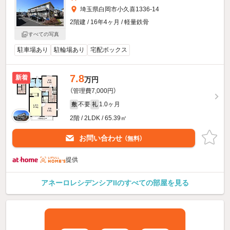
埼玉県白岡市小久喜1336-14
2階建 / 16年4ヶ月 / 軽量鉄骨
すべての写真
駐車場あり
駐輪場あり
宅配ボックス
7.8
新着
万円
（管理費7,000円）
不要
1.0ヶ月
敷
礼
2階 / 2LDK / 65.39㎡
お問い合わせ
（無料）
提供
アネーロレシデンシアIIのすべての部屋を見る