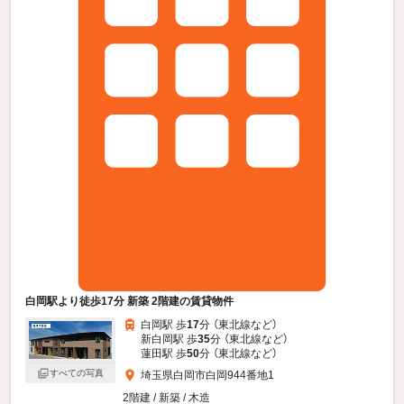
白岡駅より徒歩17分 新築 2階建の賃貸物件
白岡駅 歩
17
分 （東北線
など
）
新白岡駅 歩
35
分 （東北線
など
）
蓮田駅 歩
50
分 （東北線
など
）
すべての写真
埼玉県白岡市白岡944番地1
2階建 / 新築 / 木造