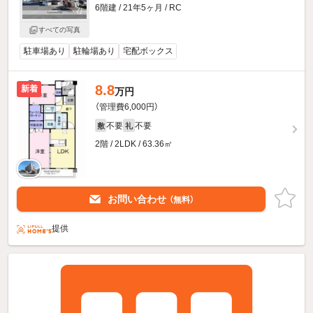
6階建 / 21年5ヶ月 / RC
すべての写真
駐車場あり
駐輪場あり
宅配ボックス
8.8
新着
万円
（管理費6,000円）
不要
不要
敷
礼
2階 / 2LDK / 63.36㎡
お問い合わせ
（無料）
提供