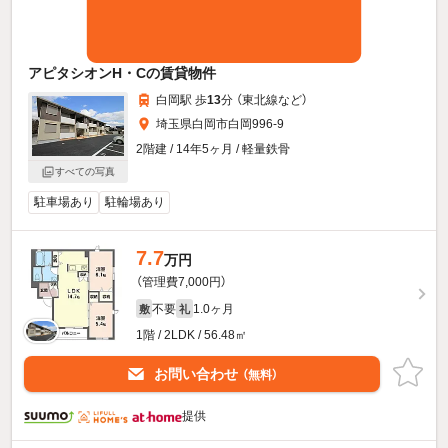
アピタシオンH・Cの賃貸物件
白岡駅 歩
13
分 （東北線
など
）
埼玉県白岡市白岡996-9
2階建 / 14年5ヶ月 / 軽量鉄骨
すべての写真
駐車場あり
駐輪場あり
7.7
万円
（管理費7,000円）
不要
1.0ヶ月
敷
礼
1階 / 2LDK / 56.48㎡
お問い合わせ
（無料）
提供