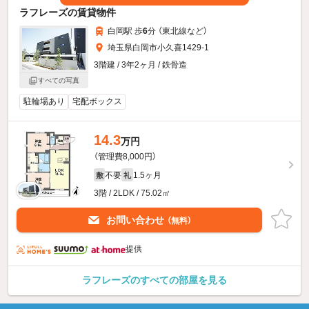
ラフレーズの賃貸物件
白岡駅 歩
6
分 （東北線
など
）
埼玉県白岡市小久喜1429-1
3階建 / 3年2ヶ月 / 鉄骨造
すべての写真
駐輪場あり
宅配ボックス
14.3
万円
（管理費8,000円）
不要
1.5ヶ月
敷
礼
3階 / 2LDK / 75.02㎡
お問い合わせ
（無料）
提供
ラフレーズのすべての部屋を見る