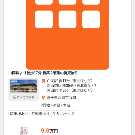
白岡駅より徒歩17分 新築 2階建の賃貸物件
白岡駅 歩
17
分 （東北線
など
）
新白岡駅 歩
35
分 （東北線
など
）
蓮田駅 歩
50
分 （東北線
など
）
すべての写真
埼玉県白岡市白岡
2階建 / 新築 / 木造
駐車場あり
駐輪場あり
宅配ボックス
9.6
万円