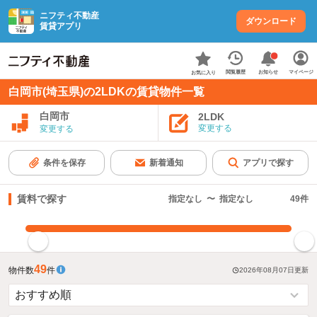
ニフティ不動産
ダウンロード
賃貸アプリ
お知らせ
閲覧履歴
マイページ
お気に入り
白岡市(埼玉県)の2LDKの賃貸物件一覧
白岡市
2LDK
変更する
変更する
条件を保存
新着通知
アプリで探す
賃料で探す
指定なし
〜
指定なし
49
件
指定した賃料で絞り込む
49
物件数
件
2026年08月07日
更新