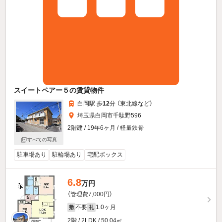
スイートペアー５の賃貸物件
白岡駅 歩
12
分 （東北線
など
）
埼玉県白岡市千駄野596
2階建 / 19年6ヶ月 / 軽量鉄骨
すべての写真
駐車場あり
駐輪場あり
宅配ボックス
6.8
万円
（管理費7,000円）
不要
1.0ヶ月
敷
礼
2階 / 2LDK / 50.04㎡