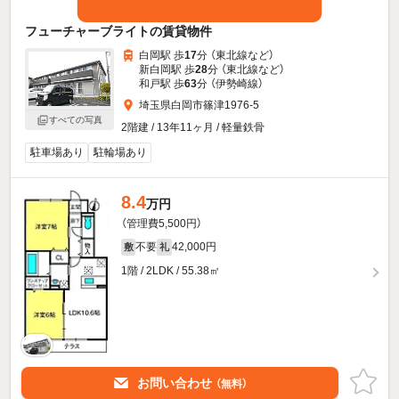
フューチャーブライトの賃貸物件
白岡駅 歩
17
分 （東北線
など
）
新白岡駅 歩
28
分 （東北線
など
）
和戸駅 歩
63
分 （伊勢崎線）
埼玉県白岡市篠津1976-5
すべての写真
2階建 / 13年11ヶ月 / 軽量鉄骨
駐車場あり
駐輪場あり
8.4
万円
（管理費5,500円）
不要
42,000円
敷
礼
1階 / 2LDK / 55.38㎡
お問い合わせ
（無料）