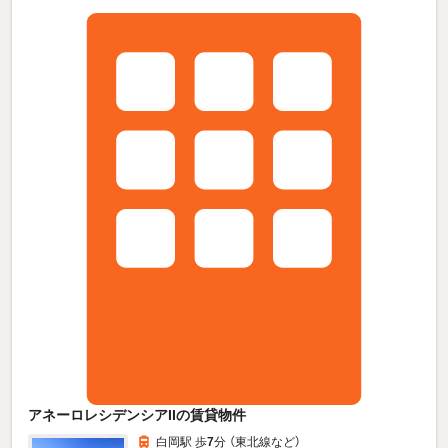
アネーロレシデンシアIIの賃貸物件
白岡駅 歩
7
分 （東北線
など
）