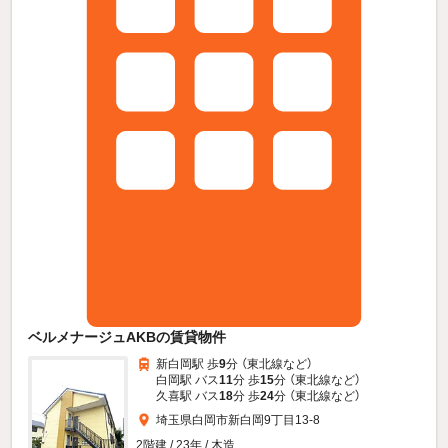
ベルメナージュAKBの賃貸物件
新白岡駅 歩
9
分 （東北線
など
）
白岡駅 バス
11
分 歩
15
分 （東北線
など
）
久喜駅 バス
18
分 歩
24
分 （東北線
など
）
埼玉県白岡市新白岡9丁目13-8
2階建 / 23年 / 木造