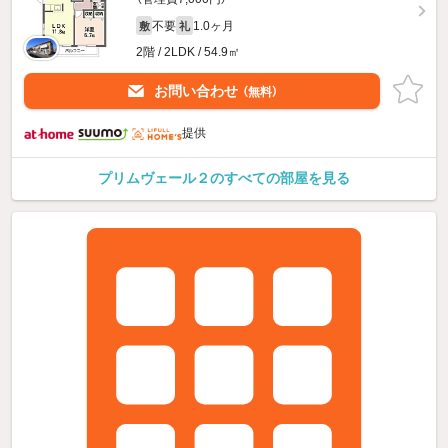
不要
1.0ヶ月
敷
礼
2階 / 2LDK / 54.9㎡
お問い合わせ
（無料）
提供
プリムヴェール２のすべての部屋を見る