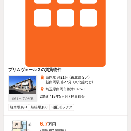
プリムヴェール２の賃貸物件
白岡駅 歩
21
分 （東北線
など
）
新白岡駅 歩
27
分 （東北線
など
）
埼玉県白岡市篠津1875-1
2階建 / 18年5ヶ月 / 軽量鉄骨
すべての写真
駐車場あり
駐輪場あり
宅配ボックス
6.7
万円
（管理費7,000円）