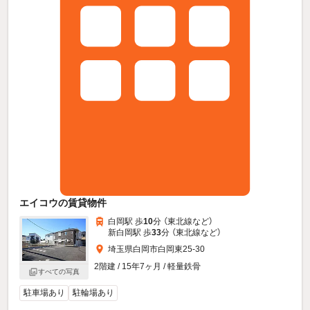
エイコウの賃貸物件
白岡駅 歩
10
分 （東北線
など
）
新白岡駅 歩
33
分 （東北線
など
）
埼玉県白岡市白岡東25-30
2階建 / 15年7ヶ月 / 軽量鉄骨
すべての写真
駐車場あり
駐輪場あり