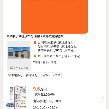
白岡駅より徒歩23分 新築 2階建の賃貸物件
白岡駅 歩
23
分 （東北線
など
）
新白岡駅 歩
40
分 （東北線
など
）
伊奈中央駅 歩
60
分 （伊奈線）
埼玉県白岡市西７丁目２-５未定
2階建 / 新築 / 木造
すべての写真
駐車場あり
駐輪場あり
宅配ボックス
9.6
万円
（管理費2,900円）
不要
126,000円
敷
礼
2階 / 2LDK / 58.6㎡