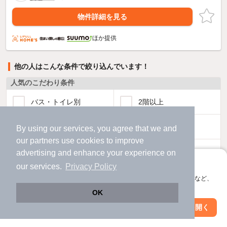
物件詳細を見る
ほか提供
他の人はこんな条件で絞り込んでいます！
人気のこだわり条件
バス・トイレ別
2階以上
駐車場あり
ペット相談
By using our services, you agree that we and
our
partners
use cookies to improve
洗濯機置場あり
独立洗面台
advertising and enhance your experience on
アプリに切り替えて、サクサクお部屋探し
our services.
Privacy Policy
エアコンあり
都市ガス
会員登録なしですぐ使える。マップ検索やお気に入り保存など、
アプリ限定の便利な機能が使えます！
OK
温水洗浄便座
オートロック
Web版で続行
アプリを開く
市区町村を変更
絞り込み条件を変更
コンロ2口以上
追焚き機能