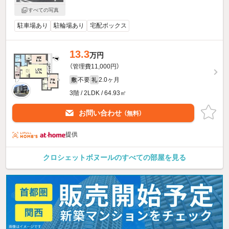
すべての写真
駐車場あり
駐輪場あり
宅配ボックス
13.3
万円
（管理費11,000円）
不要
2.0ヶ月
敷
礼
3階 / 2LDK / 64.93㎡
お問い合わせ
（無料）
提供
クロシェットボヌールのすべての部屋を見る