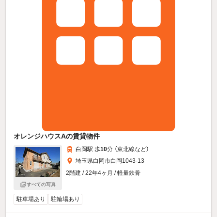
オレンジハウスAの賃貸物件
白岡駅 歩
10
分 （東北線
など
）
埼玉県白岡市白岡1043-13
2階建 / 22年4ヶ月 / 軽量鉄骨
すべての写真
駐車場あり
駐輪場あり