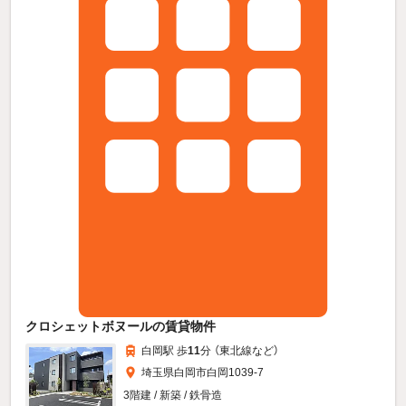
クロシェットボヌールの賃貸物件
白岡駅 歩
11
分 （東北線
など
）
埼玉県白岡市白岡1039-7
3階建 / 新築 / 鉄骨造