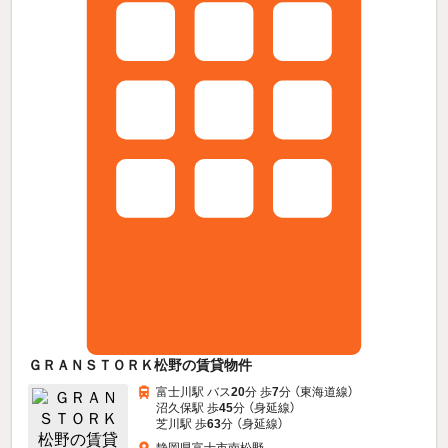
ＧＲＡＮＳＴＯＲＫ松野の賃貸物件
富士川駅 バス
20
分 歩
7
分 （東海道線）
沼久保駅 歩
45
分 （身延線）
芝川駅 歩
63
分 （身延線）