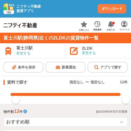
ニフティ不動産
ダウンロード
賃貸アプリ
お知らせ
閲覧履歴
マイページ
お気に入り
富士川駅(静岡県)近くの2LDKの賃貸物件一覧
富士川駅
2LDK
変更する
変更する
条件を保存
新着通知
アプリで探す
賃料で探す
指定なし
〜
指定なし
12
件
指定した賃料で絞り込む
12
物件数
件
2026年08月07日
更新