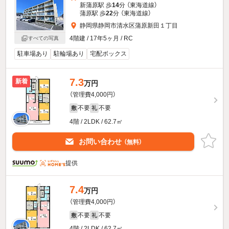
新蒲原駅 歩
14
分 （東海道線）
蒲原駅 歩
22
分 （東海道線）
静岡県静岡市清水区蒲原新田１丁目
4階建 / 17年5ヶ月 / RC
すべての写真
駐車場あり
駐輪場あり
宅配ボックス
7.3
新着
万円
（管理費4,000円）
不要
不要
敷
礼
4階 / 2LDK / 62.7㎡
お問い合わせ
（無料）
提供
7.4
万円
（管理費4,000円）
不要
不要
敷
礼
4階 / 2LDK / 62.7㎡