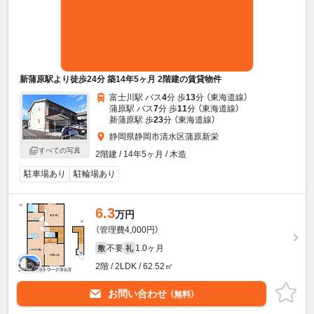
新蒲原駅より徒歩24分 築14年5ヶ月 2階建の賃貸物件
富士川駅 バス
4
分 歩
13
分 （東海道線）
蒲原駅 バス
7
分 歩
11
分 （東海道線）
新蒲原駅 歩
23
分 （東海道線）
静岡県静岡市清水区蒲原新栄
すべての写真
2階建 / 14年5ヶ月 / 木造
駐車場あり
駐輪場あり
6.3
万円
（管理費4,000円）
不要
1.0ヶ月
敷
礼
2階 / 2LDK / 62.52㎡
お問い合わせ
（無料）