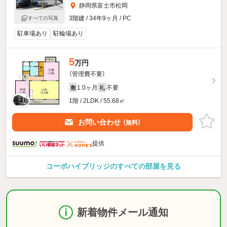
静岡県富士市松岡
3階建 / 34年9ヶ月 / PC
すべての写真
駐車場あり
駐輪場あり
5
万円
（管理費不要）
1.0ヶ月
不要
敷
礼
1階 / 2LDK / 55.68㎡
お問い合わせ
（無料）
提供
コーポハイブリッジのすべての部屋を見る
新着物件メール通知