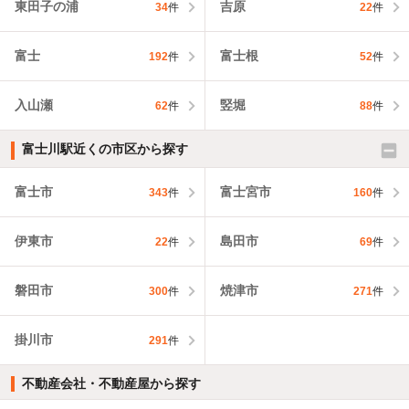
東田子の浦
吉原
34
件
22
件
富士
富士根
192
件
52
件
入山瀬
竪堀
62
件
88
件
富士川駅近くの市区から探す
富士市
富士宮市
343
件
160
件
伊東市
島田市
22
件
69
件
磐田市
焼津市
300
件
271
件
掛川市
291
件
不動産会社・不動産屋から探す