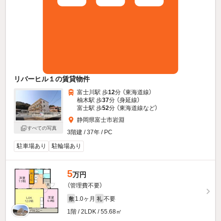
リバーヒル１の賃貸物件
富士川駅 歩
12
分 （東海道線）
柚木駅 歩
37
分 （身延線）
富士駅 歩
52
分 （東海道線
など
）
静岡県富士市岩淵
すべての写真
3階建 / 37年 / PC
駐車場あり
駐輪場あり
5
万円
（管理費不要）
1.0ヶ月
不要
敷
礼
1階 / 2LDK / 55.68㎡