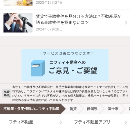
2023年12月27日
賃貸で事故物件を見分ける方法は？不動産屋が
語る事故物件を掴まないコツ
2024年07月28日
他の人はこんな条件で絞り込んでいます！
人気のこだわり条件
バス・トイレ別
2階以上
駐車場あり
ペット相談
当サイトの物件及び不動産会社、外壁塗装業者の情報は検索パートナーが提供している情
報であり、ニフティライフスタイル株式会社は内容の責任を負わないことを予めご了承く
免責
事項
ださい。本サービス内でお客様が入力される個人情報は、検索パートナーが取得し、同社
洗濯機置場あり
独立洗面台
の定める個人情報規約に従って取り扱われます。
不動産・住宅情報のニフティ不動産
賃貸
静岡県
富士市
エアコンあり
都市ガス
ニフティ不動産
ニフティ不動産アプリ
温水洗浄便座
オートロック