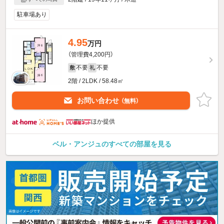
駐車場あり
4.95
万円
（管理費4,200円）
不要
不要
敷
礼
2階 / 2LDK / 58.48㎡
お問い合わせ
（無料）
ほか提供
ベル・アンジュのすべての部屋を見る