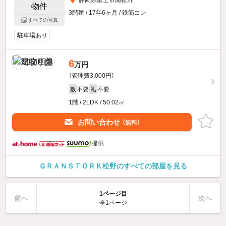
静岡県富士市南松野
3階建 / 17年6ヶ月 / 鉄筋コン
すべての写真
駐車場あり
6
万円
（管理費3,000円）
不要
不要
敷
礼
1階 / 2LDK / 50.02㎡
お問い合わせ
（無料）
提供
ＧＲＡＮＳＴＯＲＫ松野のすべての部屋を見る
1ページ目
前へ
次へ
全1ページ