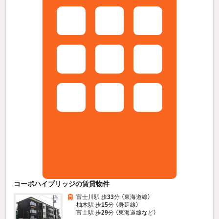
コーポハイブリッジの賃貸物件
富士川駅 歩
33
分 （東海道線）
柚木駅 歩
15
分 （身延線）
富士駅 歩
29
分 （東海道線
など
）