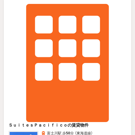
ＳｕｉｔｅｓＰａｃｉｆｉｃｏの賃貸物件
富士川駅 歩
50
分 （東海道線）