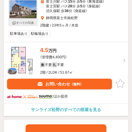
富士川駅 バス
15
分 歩
5
分 （東海道線）
富士宮駅 バス
28
分 歩
5
分 （身延線）
沼久保駅 歩
36
分 （身延線）
静岡県富士市南松野
すべての写真
2階建 / 23年5ヶ月 / 木造
駐車場あり
駐輪場あり
4.5
万円
（管理費4,400円）
不要
不要
敷
礼
2階 / 2LDK / 51.67㎡
お問い合わせ
（無料）
ほか提供
サンライズ松野のすべての部屋を見る