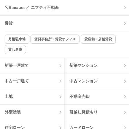
＼Because／ ニフティ不動産
コンロ2口以上
追焚き機能
賃貸
TV付インターホン
角部屋
新着のみ
インターネット無料
月極駐車場
賃貸事務所・賃貸オフィス
貸店舗・店舗賃貸
貸し倉庫
該当件数:
物件一覧に反映
12
件
新築一戸建て
新築マンション
中古一戸建て
中古マンション
土地
不動産売却
外壁塗装
引越し見積もり
住宅ローン
カードローン