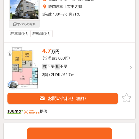
静岡県富士市中之郷
3階建 / 38年7ヶ月 / RC
すべての写真
駐車場あり
駐輪場あり
4.7
万円
（管理費3,000円）
不要
不要
敷
礼
3階 / 2LDK / 62.7㎡
お問い合わせ
（無料）
提供