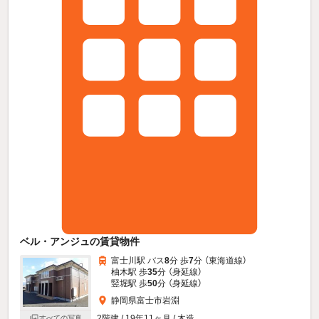
ベル・アンジュの賃貸物件
富士川駅 バス
8
分 歩
7
分 （東海道線）
柚木駅 歩
35
分 （身延線）
竪堀駅 歩
50
分 （身延線）
静岡県富士市岩淵
2階建 / 19年11ヶ月 / 木造
すべての写真