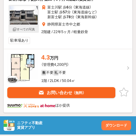
富士川駅 歩
6
分 （東海道線）
富士駅 歩
57
分 （東海道線
など
）
新富士駅 歩
78
分 （東海新幹線）
静岡県富士市中之郷
すべての写真
2階建 / 22年5ヶ月 / 軽量鉄骨
駐車場あり
4.3
万円
（管理費4,200円）
不要
不要
敷
礼
1階 / 2LDK / 50.04㎡
お問い合わせ
（無料）
ほか提供
ニフティ不動産
ダウンロード
賃貸アプリ