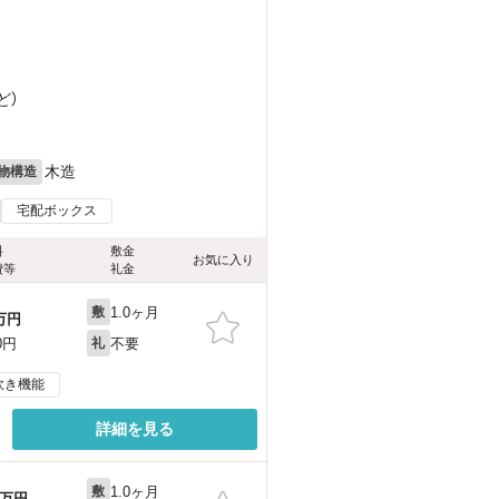
）
ど
）
木造
物構造
宅配ボックス
料
敷金
お気に入り
費等
礼金
1.0ヶ月
敷
万円
不要
0円
礼
炊き機能
詳細を見る
1.0ヶ月
敷
万円