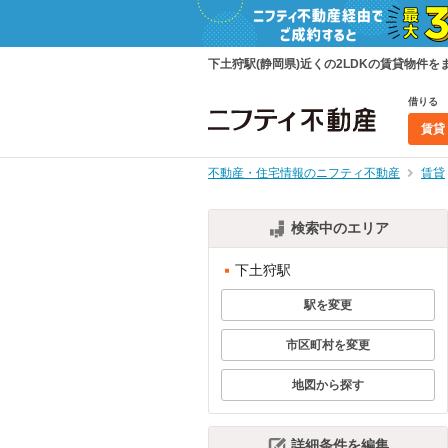
下土狩駅(静岡県)近くの2LDKの賃貸物
借りる
賃貸
不動産・住宅情報のニフティ不動産
賃貸
検索中のエリア
下土狩駅
駅を変更
市区町村を変更
地図から探す
詳細条件を編集