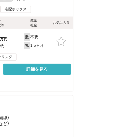
宅配ボックス
料
敷金
お気に入り
費等
礼金
不要
敷
万円
1.5ヶ月
0円
礼
ーリング
詳細を見る
）
場線）
など
）