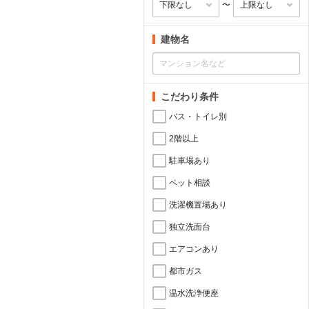
〜
建物名
こだわり条件
バス・トイレ別
2階以上
駐車場あり
ペット相談
洗濯機置場あり
独立洗面台
エアコンあり
都市ガス
温水洗浄便座