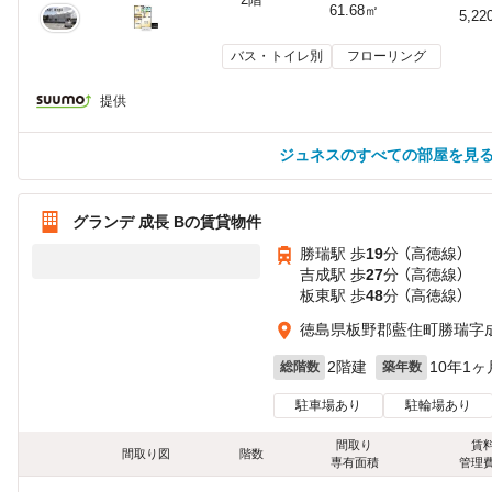
61.68㎡
5,22
バス・トイレ別
フローリング
提供
ジュネスのすべての部屋を見
グランデ 成長 Bの賃貸物件
勝瑞駅 歩
19
分 （高徳線）
吉成駅 歩
27
分 （高徳線）
板東駅 歩
48
分 （高徳線）
徳島県板野郡藍住町勝瑞字
2階建
10年1ヶ
総階数
築年数
駐車場あり
駐輪場あり
間取り
賃
間取り図
階数
専有面積
管理