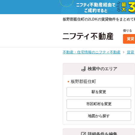
板野郡藍住町の2LDKの賃貸物件をまとめ
借りる
賃貸
不動産・住宅情報のニフティ不動産
賃貸
検索中のエリア
板野郡藍住町
駅を変更
市区町村を変更
地図から探す
詳細条件を編集