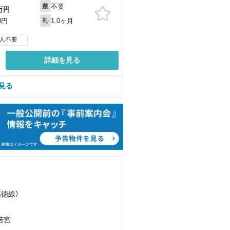
不要
敷
万円
1.0ヶ月
0円
礼
人不要
詳細を見る
見る
高徳線）
若宮