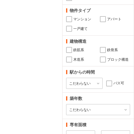
物件タイプ
マンション
アパート
一戸建て
建物構造
鉄筋系
鉄骨系
木造系
ブロック構造
駅からの時間
バス可
築年数
専有面積