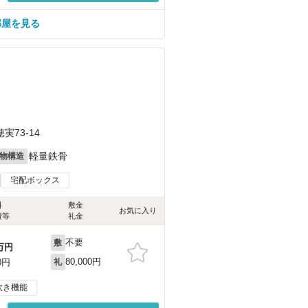
部屋を見る
）
73-14
軽量鉄骨
物構造
宅配ボックス
料
敷金
お気に入り
費等
礼金
不要
敷
万円
80,000円
0円
礼
炊き機能