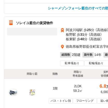
シャーメゾンフォーレ藍住のすべての
ソレイユ藍住の賃貸物件
阿波川端駅 歩
25
分 （高徳線
板野駅 歩
31
分 （高徳線）
板東駅 歩
40
分 （高徳線）
徳島県板野郡藍住町富吉字穂実
2階建
14年
総階数
築年数
建
駐車場あり
駐輪場あり
間取り
賃
間取り図
階数
専有面積
管理
6.8
2LDK
1階
59.2㎡
6,00
バス・トイレ別
フローリング
追い