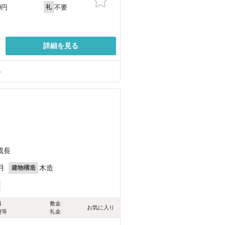
不要
0円
礼
詳細を見る
る
成長
月
木造
建物構造
料
敷金
お気に入り
費等
礼金