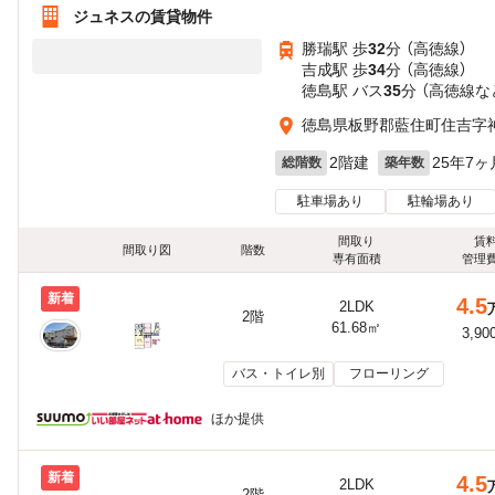
ジュネスの賃貸物件
勝瑞駅 歩
32
分 （高徳線）
吉成駅 歩
34
分 （高徳線）
徳島駅 バス
35
分 （高徳線
な
徳島県板野郡藍住町住吉字
2階建
25年7ヶ
総階数
築年数
駐車場あり
駐輪場あり
間取り
賃
間取り図
階数
専有面積
管理
新着
4.5
2LDK
2階
61.68㎡
3,90
バス・トイレ別
フローリング
ほか提供
新着
4.5
2LDK
2階