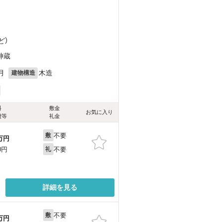
ど
）
神蔵
月
木造
建物構造
料
敷金
お気に入り
費等
礼金
不要
敷
万円
不要
0円
礼
詳細を見る
不要
敷
万円