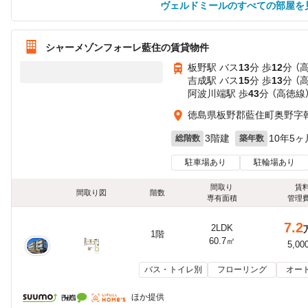
ヴェルドミールのすべての部屋を
シャーメゾンフォーレ藍住の賃貸物件
板野駅 バス
13
分 歩
12
分 （
吉成駅 バス
15
分 歩
13
分 （
阿波川端駅 歩
43
分 （高徳線
徳島県板野郡藍住町奥野字
3階建
10年5ヶ
総階数
築年数
駐車場あり
駐輪場あり
間取り
賃
間取り図
階数
専有面積
管理
7.2
2LDK
1階
60.7㎡
5,00
バス・トイレ別
フローリング
オー
ほか提供