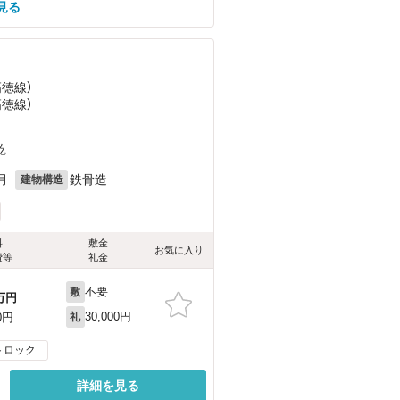
見る
高徳線）
高徳線）
）
乾
月
鉄骨造
建物構造
料
敷金
お気に入り
費等
礼金
不要
敷
万円
30,000円
0円
礼
トロック
詳細を見る