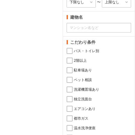
〜
建物名
こだわり条件
バス・トイレ別
2階以上
駐車場あり
ペット相談
洗濯機置場あり
独立洗面台
エアコンあり
都市ガス
温水洗浄便座