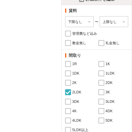
賃料
〜
管理費など込み
敷金無し
礼金無し
間取り
1R
1K
1DK
1LDK
2K
2DK
2LDK
3K
3DK
3LDK
4K
4DK
4LDK
5DK
5LDK以上