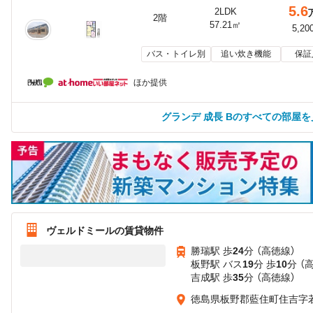
5.6
2LDK
2階
57.21㎡
5,20
バス・トイレ別
追い炊き機能
保証
ほか提供
グランデ 成長 Bのすべての部屋を
ヴェルドミールの賃貸物件
勝瑞駅 歩
24
分 （高徳線）
板野駅 バス
19
分 歩
10
分 （
吉成駅 歩
35
分 （高徳線）
徳島県板野郡藍住町住吉字