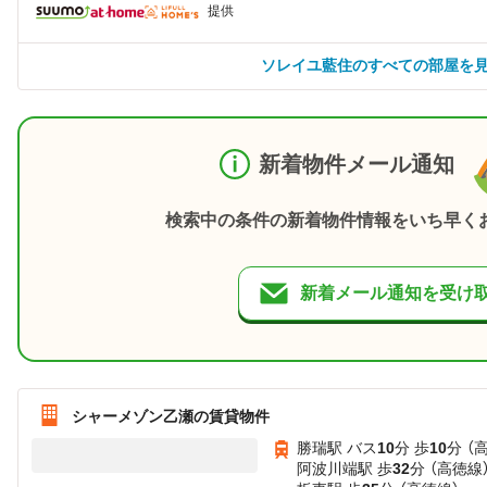
提供
ソレイユ藍住のすべての部屋を
新着物件メール通知
検索中の条件の新着物件情報をいち早く
新着メール通知を受け
シャーメゾン乙瀬の賃貸物件
勝瑞駅 バス
10
分 歩
10
分 （
阿波川端駅 歩
32
分 （高徳線