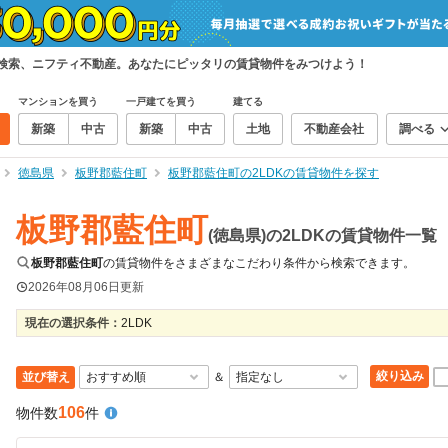
て検索、ニフティ不動産。あなたにピッタリの賃貸物件をみつけよう！
マンションを買う
一戸建てを買う
建てる
新築
中古
新築
中古
土地
不動産会社
調べる
徳島県
板野郡藍住町
板野郡藍住町の2LDKの賃貸物件を探す
板野郡藍住町
(徳島県)の2LDKの賃貸物件一覧
板野郡藍住町
の賃貸物件をさまざまなこだわり条件から検索できます。
2026年08月06日
更新
現在の選択条件：
2LDK
絞り込み
並び替え
＆
106
物件数
件