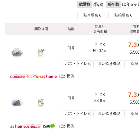
2階建
10年5ヶ
総階数
築年数
駐車場あり
駐輪場あり
間取り
賃
間取り図
階数
専有面積
管理
7.3
2LDK
1階
59.07㎡
5,50
バス・トイレ別
追い炊き機能
保証
ほか提供
7.3
2LDK
1階
58.8㎡
5,50
バス・トイレ別
追い炊き機能
保証
ほか提供