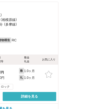
）
 （相模原線）
分 （多摩線）
RC
建物構造
料
敷金
お気に入り
費等
礼金
1.0ヶ月
敷
万円
1.0ヶ月
00円
礼
トロック
詳細を見る
屋を見る