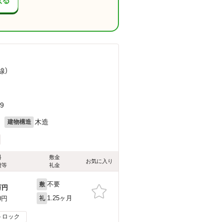
取る
線）
9
月
木造
建物構造
料
敷金
お気に入り
費等
礼金
不要
敷
万円
1.25ヶ月
0円
礼
トロック