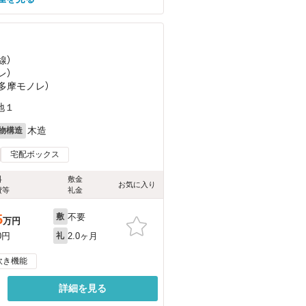
線）
レ）
（多摩モノレ）
地１
木造
物構造
宅配ボックス
料
敷金
お気に入り
費等
礼金
不要
5
敷
万円
2.0ヶ月
0円
礼
炊き機能
詳細を見る