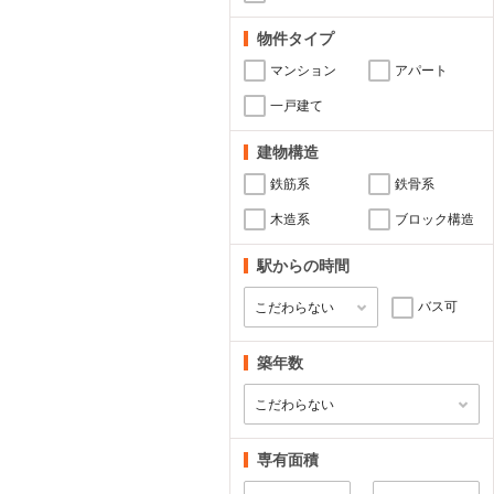
物件タイプ
マンション
アパート
一戸建て
建物構造
鉄筋系
鉄骨系
木造系
ブロック構造
駅からの時間
バス可
築年数
専有面積