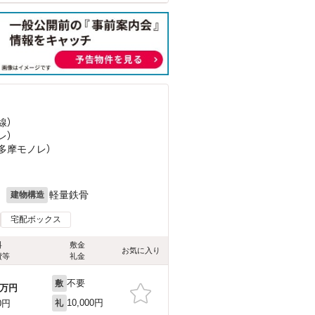
線）
レ）
（多摩モノレ）
月
軽量鉄骨
建物構造
宅配ボックス
料
敷金
お気に入り
費等
礼金
不要
敷
万円
10,000円
0円
礼