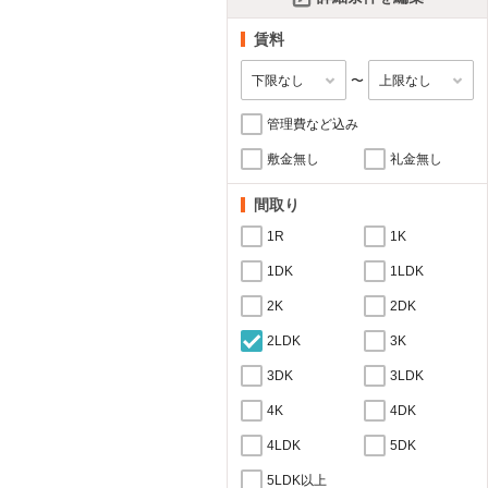
賃料
〜
管理費など込み
敷金無し
礼金無し
間取り
1R
1K
1DK
1LDK
2K
2DK
2LDK
3K
3DK
3LDK
4K
4DK
4LDK
5DK
5LDK以上