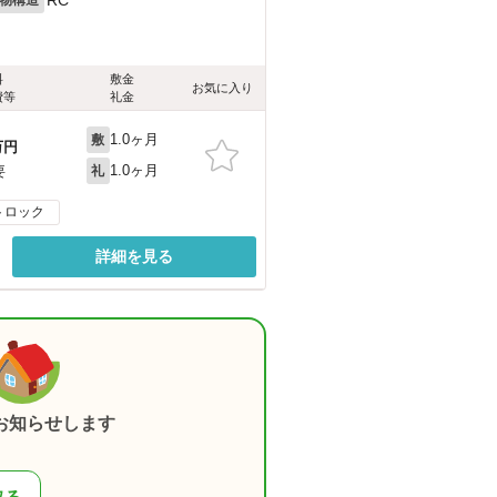
料
敷金
お気に入り
費等
礼金
1.0ヶ月
敷
万円
1.0ヶ月
要
礼
トロック
詳細を見る
お知らせします