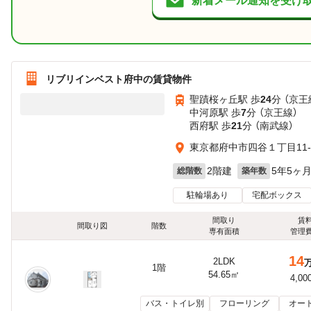
新着メール通知を受け
リブリインベスト府中の賃貸物件
聖蹟桜ヶ丘駅 歩
24
分 （京王
中河原駅 歩
7
分 （京王線）
西府駅 歩
21
分 （南武線）
東京都府中市四谷１丁目11-
2階建
5年5ヶ
総階数
築年数
駐輪場あり
宅配ボックス
間取り
賃
間取り図
階数
専有面積
管理
14
2LDK
1階
54.65㎡
4,00
バス・トイレ別
フローリング
オー