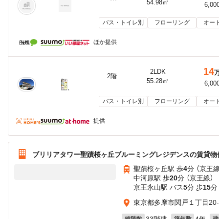
54.98㎡
6,00
バス・トイレ別
フローリング
オー
ほか提供
14
2LDK
2階
55.28㎡
6,00
バス・トイレ別
フローリング
オー
提供
ブリリアタワー聖蹟桜ヶ丘ブルーミングレジデンスの賃貸物
聖蹟桜ヶ丘駅 歩
4
分 （京王線
中河原駅 歩
20
分 （京王線）
京王永山駅 バス
5
分 歩
15
分
東京都多摩市関戸１丁目20-
33階建
4年
総階数
築年数
建