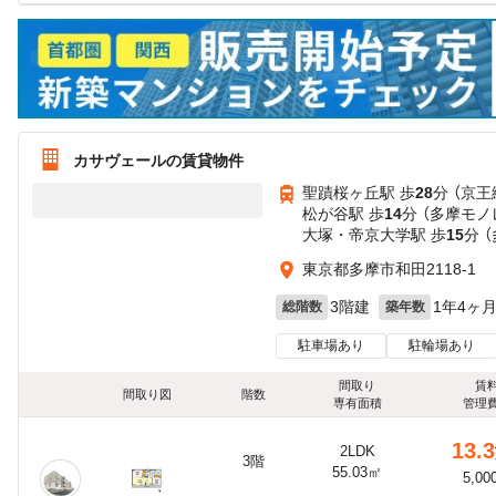
カサヴェールの賃貸物件
聖蹟桜ヶ丘駅 歩
28
分 （京王
松が谷駅 歩
14
分 （多摩モノ
大塚・帝京大学駅 歩
15
分 
東京都多摩市和田2118-1
3階建
1年4ヶ
総階数
築年数
駐車場あり
駐輪場あり
間取り
賃
間取り図
階数
専有面積
管理
13.3
2LDK
3階
55.03㎡
5,00