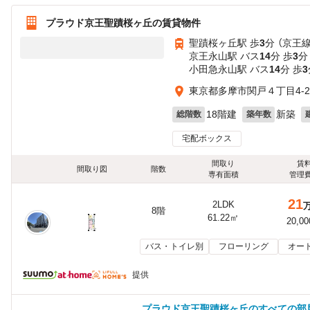
プラウド京王聖蹟桜ヶ丘の賃貸物件
聖蹟桜ヶ丘駅 歩
3
分 （京王線
京王永山駅 バス
14
分 歩
3
分
小田急永山駅 バス
14
分 歩
3
東京都多摩市関戸４丁目4-2
18階建
新築
総階数
築年数
宅配ボックス
間取り
賃
間取り図
階数
専有面積
管理
21
2LDK
8階
61.22㎡
20,0
バス・トイレ別
フローリング
オー
提供
プラウド京王聖蹟桜ヶ丘のすべての部