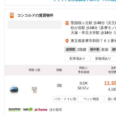
コンコルドの賃貸物件
聖蹟桜ヶ丘駅 歩
30
分 （京王
松が谷駅 歩
18
分 （多摩モノ
大塚・帝京大学駅 歩
18
分 
東京都多摩市和田７６１番
2階建
新築
総階数
築年数
建
駐車場あり
駐輪場あり
間取り
賃
間取り図
階数
専有面積
管理
11.5
2LDK
2階
58.57㎡
4,10
バス・トイレ別
ペット相談
追い
ほか提供