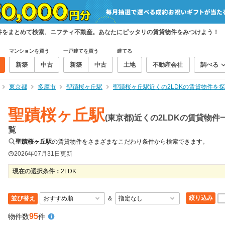
貸物件をまとめて検索、ニフティ不動産。あなたにピッタリの賃貸物件をみつけよう！
マンションを買う
一戸建てを買う
建てる
新築
中古
新築
中古
土地
不動産会社
調べる
東京都
多摩市
聖蹟桜ヶ丘駅
聖蹟桜ヶ丘駅近くの2LDKの賃貸物件を
聖蹟桜ヶ丘駅
(東京都)近くの2LDKの賃貸物件
覧
聖蹟桜ヶ丘駅
の賃貸物件をさまざまなこだわり条件から検索できます。
2026年07月31日
更新
現在の選択条件：
2LDK
絞り込み
並び替え
＆
95
物件数
件