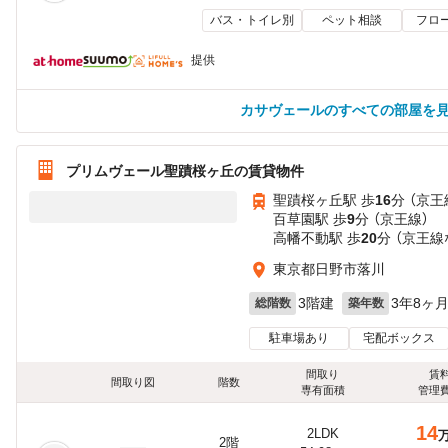
バス・トイレ別
ペット相談
フロ
提供
カサヴェールのすべての部屋を
プリムヴェール聖蹟桜ヶ丘の賃貸物件
聖蹟桜ヶ丘駅 歩
16
分 （京王
百草園駅 歩
9
分 （京王線）
高幡不動駅 歩
20
分 （京王線
東京都日野市落川
3階建
3年8ヶ
総階数
築年数
駐車場あり
宅配ボックス
間取り
賃
間取り図
階数
専有面積
管理
14
2LDK
2階