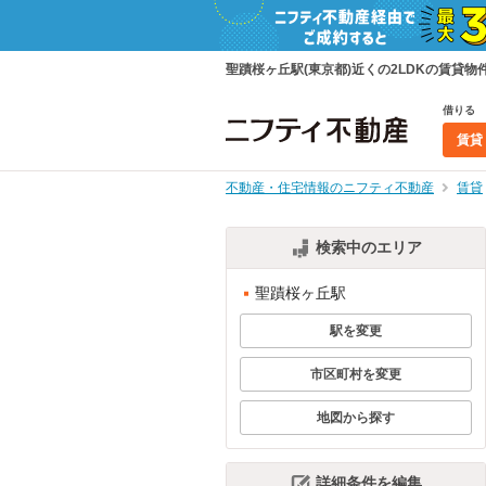
聖蹟桜ヶ丘駅(東京都)近くの2LDKの賃
借りる
賃貸
不動産・住宅情報のニフティ不動産
賃貸
検索中のエリア
聖蹟桜ヶ丘駅
駅を変更
市区町村を変更
地図から探す
詳細条件を編集