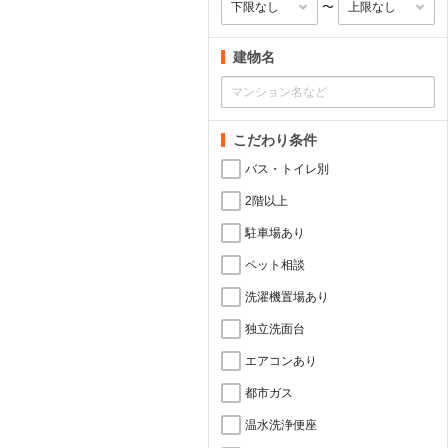
〜
建物名
こだわり条件
バス・トイレ別
2階以上
駐車場あり
ペット相談
洗濯機置場あり
独立洗面台
エアコンあり
都市ガス
温水洗浄便座