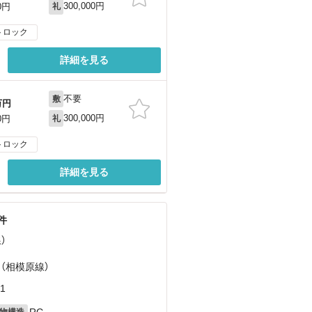
300,000円
0円
礼
トロック
詳細を見る
不要
敷
万円
300,000円
0円
礼
トロック
詳細を見る
件
）
 （相模原線）
1
RC
物構造