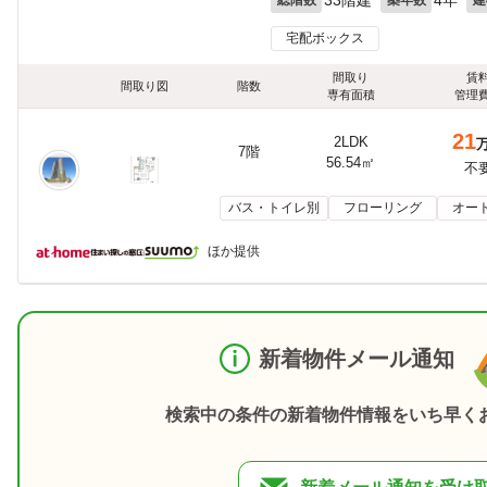
宅配ボックス
間取り
賃
間取り図
階数
専有面積
管理
21
2LDK
7階
56.54㎡
不
バス・トイレ別
フローリング
オー
ほか提供
新着物件メール通知
検索中の条件の新着物件情報をいち早く