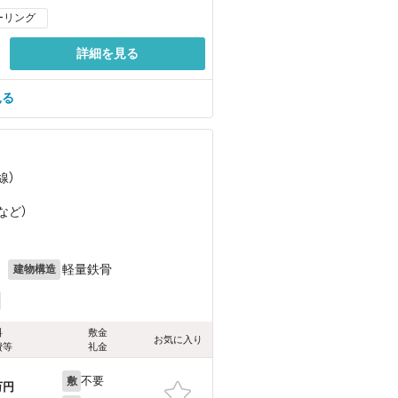
ーリング
詳細を見る
見る
線）
など
）
月
軽量鉄骨
建物構造
料
敷金
お気に入り
費等
礼金
不要
敷
万円