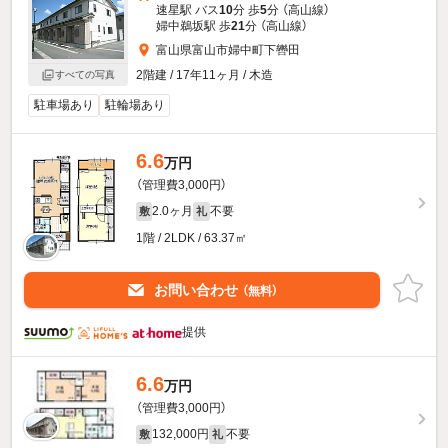
速星駅 バス
10
分 歩
5
分 （高山線）
婦中鵜坂駅 歩
21
分 （高山線）
富山県富山市婦中町下轡田
2階建 / 17年11ヶ月 / 木造
すべての写真
駐車場あり
駐輪場あり
6.6
万円
（管理費3,000円）
2.0ヶ月
不要
敷
礼
1階 / 2LDK / 63.37㎡
お問い合わせ
（無料）
提供
6.6
万円
（管理費3,000円）
132,000円
不要
敷
礼