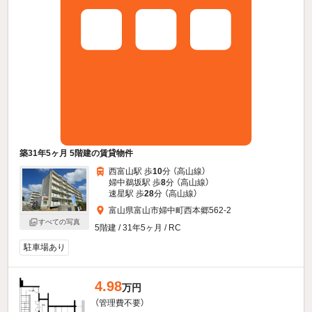
築31年5ヶ月 5階建の賃貸物件
西富山駅 歩
10
分 （高山線）
婦中鵜坂駅 歩
8
分 （高山線）
速星駅 歩
28
分 （高山線）
富山県富山市婦中町西本郷562-2
すべての写真
5階建 / 31年5ヶ月 / RC
駐車場あり
4.98
万円
（管理費不要）