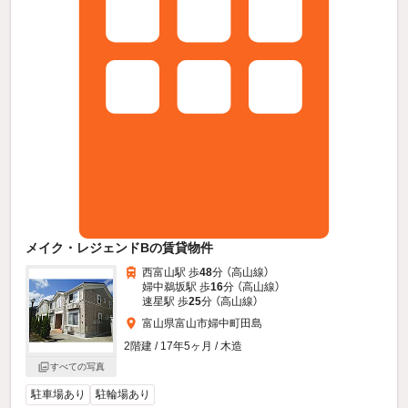
メイク・レジェンドBの賃貸物件
西富山駅 歩
48
分 （高山線）
婦中鵜坂駅 歩
16
分 （高山線）
速星駅 歩
25
分 （高山線）
富山県富山市婦中町田島
2階建 / 17年5ヶ月 / 木造
すべての写真
駐車場あり
駐輪場あり