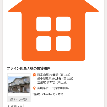
ファイン田島Ａ棟の賃貸物件
西富山駅 歩
45
分 （高山線）
婦中鵜坂駅 歩
18
分 （高山線）
速星駅 歩
27
分 （高山線）
富山県富山市婦中町田島
2階建 / 21年3ヶ月 / 木造
すべての写真
駐車場あり