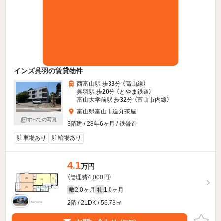
インズ呉羽の賃貸物件
西富山駅 歩
33
分 （高山線）
呉羽駅 歩
20
分 （とやま鉄道）
富山大学前駅 歩
32
分 （富山市内線）
富山県富山市追分茶屋
すべての写真
3階建 / 28年6ヶ月 / 鉄骨造
駐車場あり
駐輪場あり
4.1
万円
（管理費4,000円）
2.0ヶ月
1.0ヶ月
敷
礼
2階 / 2LDK / 56.73㎡