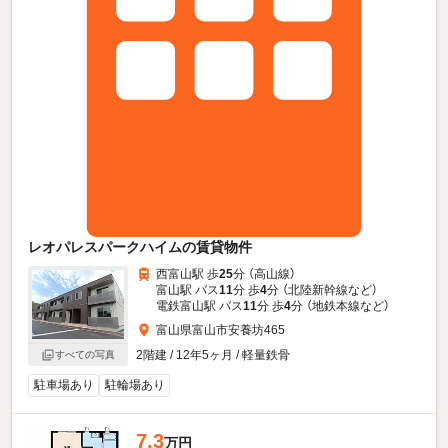
レオパレスパークハイムの賃貸物件
西富山駅 歩
25
分 （高山線）
富山駅 バス
11
分 歩
4
分 （北陸新幹線
など
）
電鉄富山駅 バス
11
分 歩
4
分 （地鉄本線
など
）
富山県富山市安養坊465
2階建 / 12年5ヶ月 / 軽量鉄骨
すべての写真
駐車場あり
駐輪場あり
7.3
万円