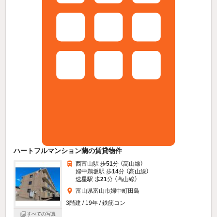
ハートフルマンション蘭の賃貸物件
西富山駅 歩
51
分 （高山線）
婦中鵜坂駅 歩
14
分 （高山線）
速星駅 歩
21
分 （高山線）
富山県富山市婦中町田島
3階建 / 19年 / 鉄筋コン
すべての写真