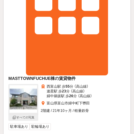
MASTTOWNFUCHUE棟の賃貸物件
西富山駅 歩
55
分 （高山線）
速星駅 歩
23
分 （高山線）
婦中鵜坂駅 歩
26
分 （高山線）
富山県富山市婦中町下轡田
2階建 / 21年10ヶ月 / 軽量鉄骨
すべての写真
駐車場あり
駐輪場あり