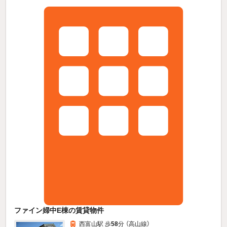
ファイン婦中E棟の賃貸物件
西富山駅 歩
58
分 （高山線）