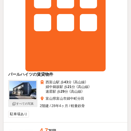
パールハイツの賃貸物件
西富山駅 歩
43
分 （高山線）
婦中鵜坂駅 歩
21
分 （高山線）
速星駅 歩
29
分 （高山線）
富山県富山市婦中町分田
すべての写真
2階建 / 28年4ヶ月 / 軽量鉄骨
駐車場あり
4.7