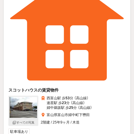
スコットハウスの賃貸物件
西富山駅 歩
53
分 （高山線）
速星駅 歩
23
分 （高山線）
婦中鵜坂駅 歩
25
分 （高山線）
富山県富山市婦中町下轡田
2階建 / 25年9ヶ月 / 木造
すべての写真
駐車場あり