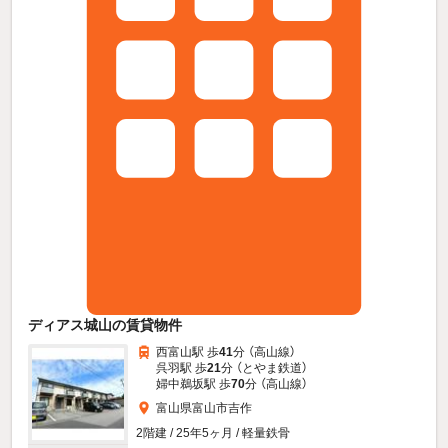
ディアス城山の賃貸物件
西富山駅 歩
41
分 （高山線）
呉羽駅 歩
21
分 （とやま鉄道）
婦中鵜坂駅 歩
70
分 （高山線）
富山県富山市吉作
2階建 / 25年5ヶ月 / 軽量鉄骨