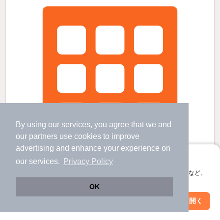
By using our services, you agree that we and
our
partners
use cookies to improve
advertising and enhance your experience on
アプリに切り替えて、サクサクお部屋探し
our services.
Privacy Policy
会員登録なしですぐ使える。マップ検索やお気に入り保存など、
アプリ限定の便利な機能が使えます！
OK
Web版で続行
アプリを開く
ベルトピアKITADAIの賃貸物件
駅・沿線を変更
絞り込み条件を変更
西富山駅 歩
29
分 （高山線）