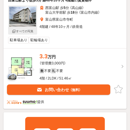
西富山駅より徒歩5分 築48年10ヶ月 4階建の賃貸物件
西富山駅 歩
5
分 （高山線）
富山大学前駅 歩
18
分 （富山市内線）
富山県富山市寺町
4階建 / 48年10ヶ月 / 鉄骨造
すべての写真
駐車場あり
駐輪場あり
3.3
万円
（管理費3,000円）
不要
不要
敷
礼
4階 / 2LDK / 51.46㎡
お問い合わせ
（無料）
提供