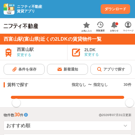
ニフティ不動産
ダウンロード
賃貸アプリ
お知らせ
閲覧履歴
マイページ
お気に入り
西富山駅(富山県)近くの2LDKの賃貸物件一覧
西富山駅
2LDK
変更する
変更する
条件を保存
新着通知
アプリで探す
賃料で探す
指定なし
〜
指定なし
30
件
指定した賃料で絞り込む
30
物件数
件
2026年07月31日
更新