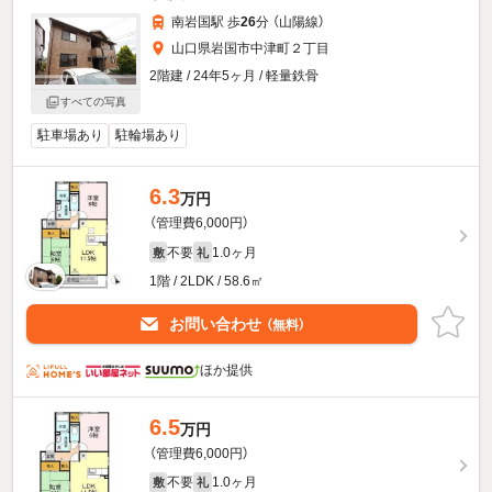
南岩国駅 歩
26
分 （山陽線）
山口県岩国市中津町２丁目
2階建 / 24年5ヶ月 / 軽量鉄骨
すべての写真
駐車場あり
駐輪場あり
6.3
万円
（管理費6,000円）
不要
1.0ヶ月
敷
礼
1階 / 2LDK / 58.6㎡
お問い合わせ
（無料）
ほか提供
6.5
万円
（管理費6,000円）
不要
1.0ヶ月
敷
礼