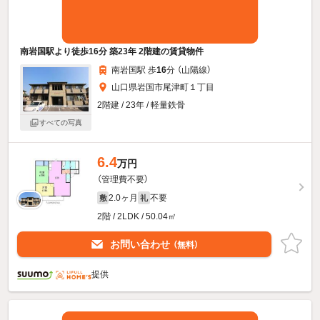
南岩国駅より徒歩16分 築23年 2階建の賃貸物件
南岩国駅 歩
16
分 （山陽線）
山口県岩国市尾津町１丁目
2階建 / 23年 / 軽量鉄骨
すべての写真
6.4
万円
（管理費不要）
2.0ヶ月
不要
敷
礼
2階 / 2LDK / 50.04㎡
お問い合わせ
（無料）
提供