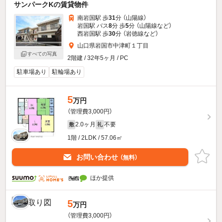
サンパークKの賃貸物件
南岩国駅 歩
31
分 （山陽線）
岩国駅 バス
8
分 歩
5
分 （山陽線
など
）
西岩国駅 歩
30
分 （岩徳線
など
）
山口県岩国市中津町１丁目
すべての写真
2階建 / 32年5ヶ月 / PC
駐車場あり
駐輪場あり
5
万円
（管理費3,000円）
2.0ヶ月
不要
敷
礼
1階 / 2LDK / 57.06㎡
お問い合わせ
（無料）
ほか提供
5
万円
（管理費3,000円）