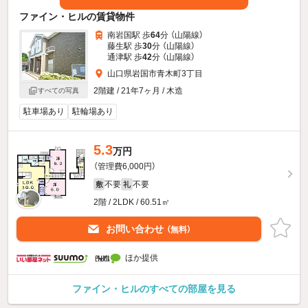
ファイン・ヒルの賃貸物件
南岩国駅 歩
64
分 （山陽線）
藤生駅 歩
30
分 （山陽線）
通津駅 歩
42
分 （山陽線）
山口県岩国市青木町3丁目
2階建 / 21年7ヶ月 / 木造
すべての写真
駐車場あり
駐輪場あり
5.3
万円
（管理費6,000円）
不要
不要
敷
礼
2階 / 2LDK / 60.51㎡
お問い合わせ
（無料）
ほか提供
ファイン・ヒルのすべての部屋を見る