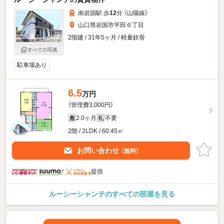
南岩国駅 歩
12
分 （山陽線）
山口県岩国市平田６丁目
2階建 / 31年5ヶ月 / 軽量鉄骨
すべての写真
駐車場あり
6.5
万円
（管理費3,000円）
2.0ヶ月
不要
敷
礼
2階 / 2LDK / 60.45㎡
お問い合わせ
（無料）
提供
ルーシーシャンテのすべての部屋を見る