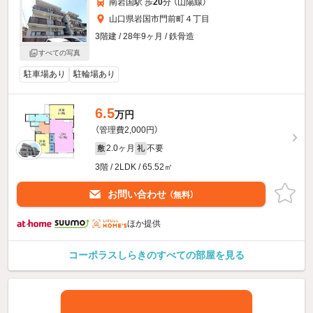
南岩国駅 歩
20
分 （山陽線）
山口県岩国市門前町４丁目
3階建 / 28年9ヶ月 / 鉄骨造
すべての写真
駐車場あり
駐輪場あり
6.5
万円
（管理費2,000円）
2.0ヶ月
不要
敷
礼
3階 / 2LDK / 65.52㎡
お問い合わせ
（無料）
ほか提供
コーポラスしらきのすべての部屋を見る