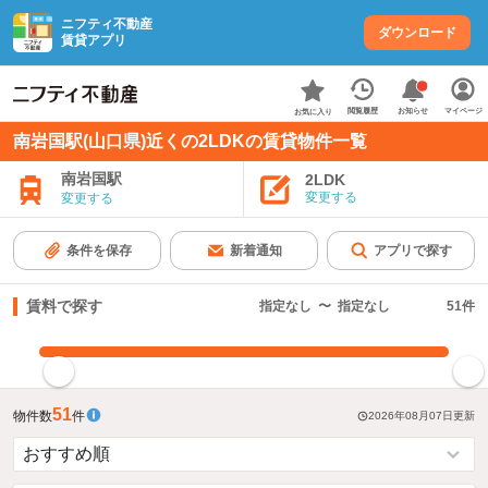
ニフティ不動産
ダウンロード
賃貸アプリ
お知らせ
閲覧履歴
マイページ
お気に入り
南岩国駅(山口県)近くの2LDKの賃貸物件一覧
南岩国駅
2LDK
変更する
変更する
条件を保存
新着通知
アプリで探す
賃料で探す
指定なし
〜
指定なし
51
件
指定した賃料で絞り込む
51
物件数
件
2026年08月07日
更新