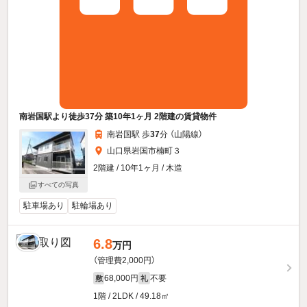
南岩国駅より徒歩37分 築10年1ヶ月 2階建の賃貸物件
南岩国駅 歩
37
分 （山陽線）
山口県岩国市楠町３
2階建 / 10年1ヶ月 / 木造
すべての写真
駐車場あり
駐輪場あり
6.8
万円
（管理費2,000円）
68,000円
不要
敷
礼
1階 / 2LDK / 49.18㎡