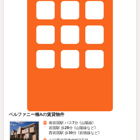
ベルファニー楠Aの賃貸物件
南岩国駅 バス
7
分 （山陽線）
岩国駅 歩
28
分 （山陽線
など
）
西岩国駅 歩
30
分 （岩徳線
など
）