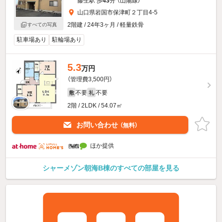
藤生駅 歩
43
分 （山陽線）
山口県岩国市保津町２丁目4-5
2階建 / 24年3ヶ月 / 軽量鉄骨
すべての写真
駐車場あり
駐輪場あり
5.3
万円
（管理費3,500円）
不要
不要
敷
礼
2階 / 2LDK / 54.07㎡
お問い合わせ
（無料）
ほか提供
シャーメゾン朝海B棟のすべての部屋を見る