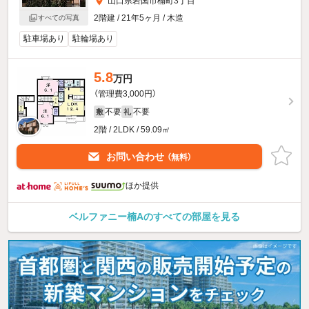
山口県岩国市楠町3丁目
2階建 / 21年5ヶ月 / 木造
すべての写真
駐車場あり
駐輪場あり
5.8
万円
（管理費3,000円）
不要
不要
敷
礼
2階 / 2LDK / 59.09㎡
お問い合わせ
（無料）
ほか提供
ベルファニー楠Aのすべての部屋を見る