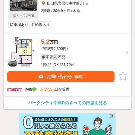
山口県岩国市中津町3丁目
2階建 / 30年9ヶ月 / 木造
すべての写真
駐車場あり
駐輪場あり
5.2
万円
（管理費2,500円）
不要
不要
敷
礼
1階 / 2LDK / 51.79㎡
お問い合わせ
（無料）
ほか提供
パークシティ中津Dのすべての部屋を見る