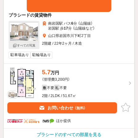
プラシードの賃貸物件
南岩国駅 バス
6
分 （山陽線）
岩国駅 歩
17
分 （山陽線
など
）
山口県岩国市川下町2丁目
2階建 / 22年2ヶ月 / 木造
すべての写真
駐車場あり
駐輪場あり
5.7
万円
（管理費3,200円）
不要
不要
敷
礼
2階 / 2LDK / 51.67㎡
お問い合わせ
（無料）
ほか提供
プラシードのすべての部屋を見る