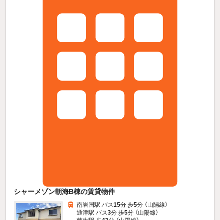
シャーメゾン朝海B棟の賃貸物件
南岩国駅 バス
15
分 歩
5
分 （山陽線）
通津駅 バス
3
分 歩
5
分 （山陽線）