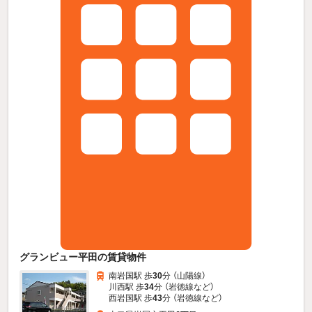
グランビュー平田の賃貸物件
南岩国駅 歩
30
分 （山陽線）
川西駅 歩
34
分 （岩徳線
など
）
西岩国駅 歩
43
分 （岩徳線
など
）