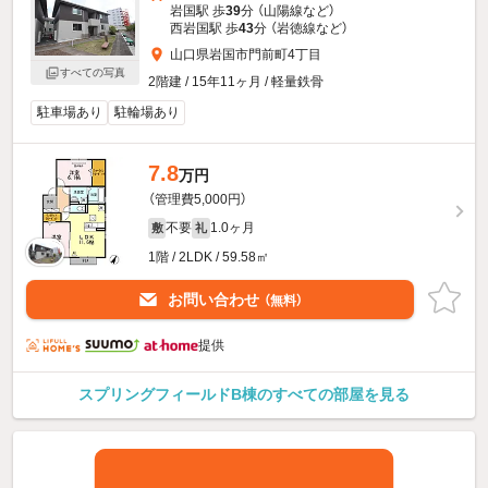
岩国駅 歩
39
分 （山陽線
など
）
西岩国駅 歩
43
分 （岩徳線
など
）
山口県岩国市門前町4丁目
すべての写真
2階建 / 15年11ヶ月 / 軽量鉄骨
駐車場あり
駐輪場あり
7.8
万円
（管理費5,000円）
不要
1.0ヶ月
敷
礼
1階 / 2LDK / 59.58㎡
お問い合わせ
（無料）
提供
スプリングフィールドB棟のすべての部屋を見る