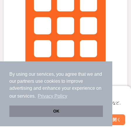
By using our services, you agree that we and
our
partners
use cookies to improve
advertising and enhance your experience on
アプリに切り替えて、サクサクお部屋探し
our services.
Privacy Policy
南岩国駅より徒歩26分 築24年5ヶ月 2階建の賃貸物件
会員登録なしですぐ使える。マップ検索やお気に入り保存など、
アプリ限定の便利な機能が使えます！
南岩国駅 歩
26
分 （山陽線）
OK
岩国駅 歩
35
分 （山陽線
など
）
西岩国駅 歩
37
分 （岩徳線
など
）
Web版で続行
アプリを開く
駅・沿線を変更
絞り込み条件を変更
山口県岩国市中津町2丁目