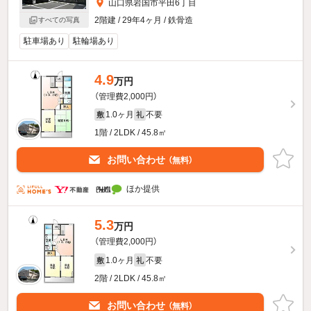
山口県岩国市平田6丁目
2階建 / 29年4ヶ月 / 鉄骨造
すべての写真
駐車場あり
駐輪場あり
4.9
万円
（管理費2,000円）
1.0ヶ月
不要
敷
礼
1階 / 2LDK / 45.8㎡
お問い合わせ
（無料）
ほか提供
5.3
万円
（管理費2,000円）
1.0ヶ月
不要
敷
礼
2階 / 2LDK / 45.8㎡
お問い合わせ
（無料）