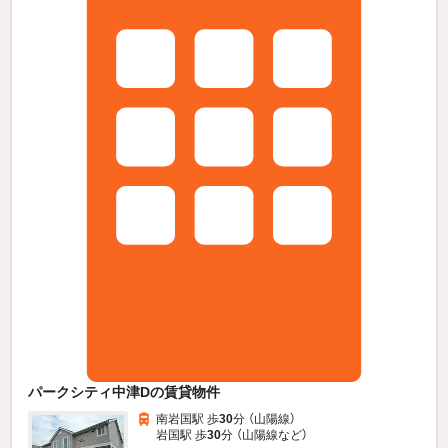
パークシティ中津Dの賃貸物件
南岩国駅 歩
30
分 （山陽線）
岩国駅 歩
30
分 （山陽線
など
）