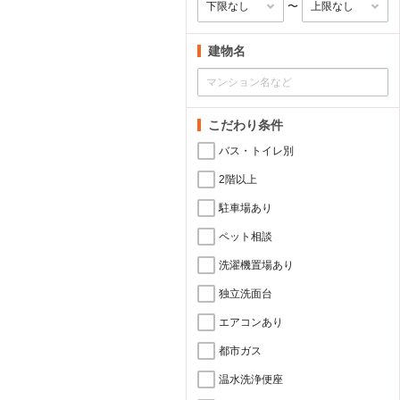
〜
建物名
こだわり条件
バス・トイレ別
2階以上
駐車場あり
ペット相談
洗濯機置場あり
独立洗面台
エアコンあり
都市ガス
温水洗浄便座