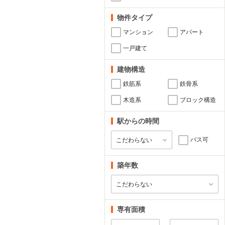
物件タイプ
マンション
アパート
一戸建て
建物構造
鉄筋系
鉄骨系
木造系
ブロック構造
駅からの時間
バス可
築年数
専有面積