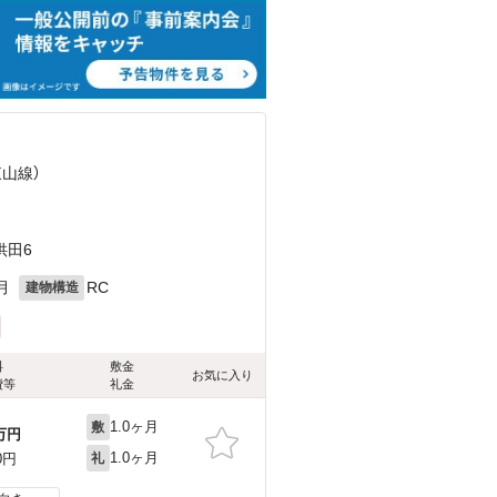
東山線）
供田6
月
RC
建物構造
料
敷金
お気に入り
費等
礼金
1.0ヶ月
敷
万円
1.0ヶ月
0円
礼