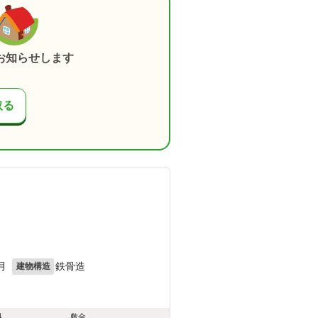
お知らせします
取る
月
鉄骨造
建物構造
料
敷金