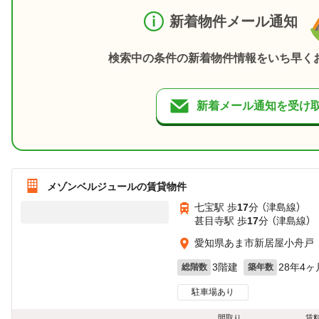
新着物件メール通知
検索中の条件の新着物件情報をいち早く
新着メール通知を受け
メゾンベルジュールの賃貸物件
七宝駅 歩
17
分 （津島線）
甚目寺駅 歩
17
分 （津島線）
愛知県あま市新居屋小舟戸
3階建
28年4ヶ
総階数
築年数
駐車場あり
間取り
賃