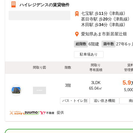
ハイレジデンスの賃貸物件
七宝駅 歩
11
分 （津島線）
甚目寺駅 歩
20
分 （津島線）
木田駅 歩
34
分 （津島線）
愛知県あま市新居屋辻畑
6階建
27年6ヶ
総階数
築年数
駐車場あり
間取り
賃
間取り図
階数
専有面積
管理
5.9
3LDK
3階
65.04㎡
5,00
バス・トイレ別
追い炊き機能
南
提供