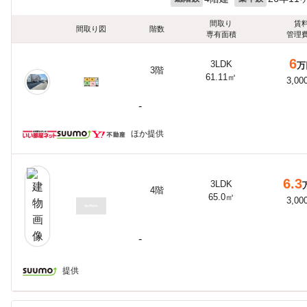
間取り
賃
間取り図
階数
専有面積
管理
6
3LDK
万
3階
61.11㎡
3,00
-
ほか提供
6.3
3LDK
4階
65.0㎡
3,00
-
提供