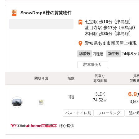
SnowDropA棟の賃貸物件
七宝駅 歩
10
分 （津島線）
甚目寺駅 歩
17
分 （津島線）
木田駅 歩
35
分 （津島線）
愛知県あま市新居屋上権現
2階建
24年8ヶ
総階数
築年数
駐車場あり
間取り
賃
間取り図
階数
専有面積
管理
6.9
3LDK
1階
74.52㎡
3,50
バス・トイレ別
フローリング
追い
ほか提供