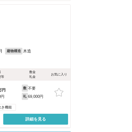
月
木造
建物構造
料
敷金
お気に入り
費等
礼金
不要
敷
万円
69,000円
0円
礼
炊き機能
詳細を見る