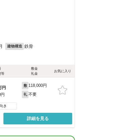
月
鉄骨
建物構造
料
敷金
お気に入り
費等
礼金
118,000円
敷
万円
不要
0円
礼
向き
詳細を見る