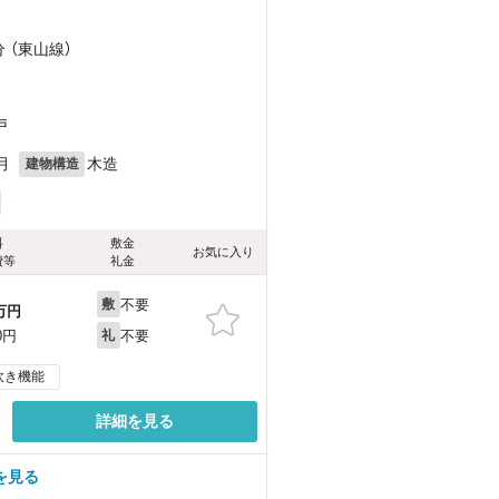
分 （東山線）
戸
月
木造
建物構造
料
敷金
お気に入り
費等
礼金
不要
敷
万円
不要
0円
礼
炊き機能
詳細を見る
を見る