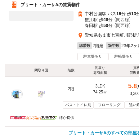
プリート・カーサAの賃貸物件
中村公園駅 バス
19
分 歩
13
蟹江駅 歩
46
分 （関西線）
春田駅 歩
50
分 （関西線）
愛知県あま市七宝町川部折
2階建
23年2ヶ
総階数
築年数
駐車場あり
駐輪場あり
間取り
賃
間取り図
階数
専有面積
管理
5.8
3LDK
2階
74.25㎡
3,30
バス・トイレ別
フローリング
追い
ほか提供
プリート・カーサAのすべての部屋