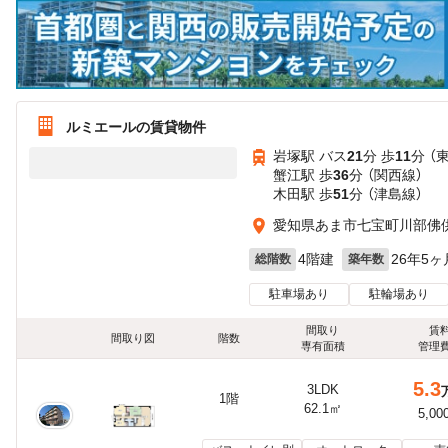
ルミエールの賃貸物件
岩塚駅 バス
21
分 歩
11
分 （
蟹江駅 歩
36
分 （関西線）
木田駅 歩
51
分 （津島線）
愛知県あま市七宝町川部佛
4階建
26年5ヶ
総階数
築年数
駐車場あり
駐輪場あり
間取り
賃
間取り図
階数
専有面積
管理
5.3
3LDK
1階
62.1㎡
5,00