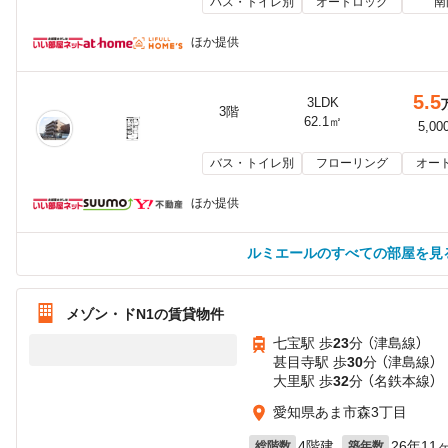
バス・トイレ別
オートロック
南
ほか提供
5.5
3LDK
3階
62.1㎡
5,00
バス・トイレ別
フローリング
オー
ほか提供
ルミエールのすべての部屋を見
メゾン・ドN1の賃貸物件
七宝駅 歩
23
分 （津島線）
甚目寺駅 歩
30
分 （津島線）
大里駅 歩
32
分 （名鉄本線）
愛知県あま市森3丁目
4階建
26年11
総階数
築年数