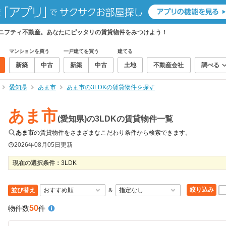
、ニフティ不動産。あなたにピッタリの賃貸物件をみつけよう！
マンションを買う
一戸建てを買う
建てる
新築
中古
新築
中古
土地
不動産会社
調べる
愛知県
あま市
あま市の3LDKの賃貸物件を探す
あま市
(愛知県)の3LDKの賃貸物件一覧
あま市
の賃貸物件をさまざまなこだわり条件から検索できます。
2026年08月05日
更新
現在の選択条件：
3LDK
絞り込み
並び替え
＆
50
物件数
件