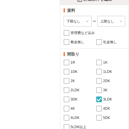
賃料
〜
管理費など込み
敷金無し
礼金無し
間取り
1R
1K
1DK
1LDK
2K
2DK
2LDK
3K
3DK
3LDK
4K
4DK
4LDK
5DK
5LDK以上