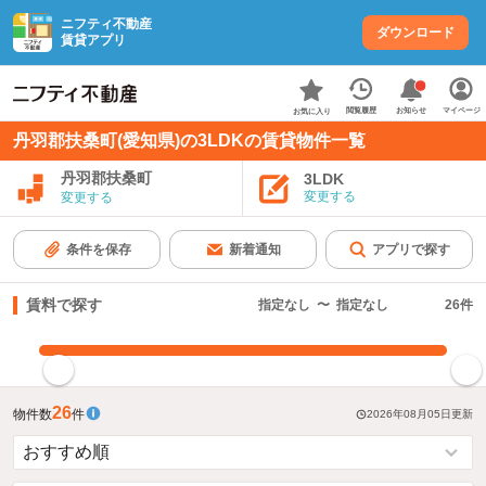
ニフティ不動産
ダウンロード
賃貸アプリ
お知らせ
閲覧履歴
マイページ
お気に入り
丹羽郡扶桑町(愛知県)の3LDKの賃貸物件一覧
丹羽郡扶桑町
3LDK
変更する
変更する
条件を保存
新着通知
アプリで探す
賃料で探す
指定なし
〜
指定なし
26
件
指定した賃料で絞り込む
26
物件数
件
2026年08月05日
更新