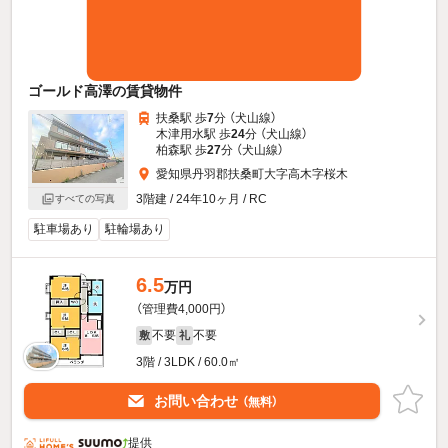
ゴールド高澤の賃貸物件
扶桑駅 歩
7
分 （犬山線）
木津用水駅 歩
24
分 （犬山線）
柏森駅 歩
27
分 （犬山線）
愛知県丹羽郡扶桑町大字高木字桜木
3階建 / 24年10ヶ月 / RC
すべての写真
駐車場あり
駐輪場あり
6.5
万円
（管理費4,000円）
不要
不要
敷
礼
3階 / 3LDK / 60.0㎡
お問い合わせ
（無料）
提供