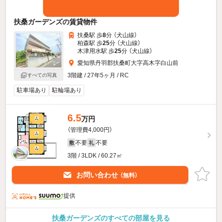
扶桑ガーデンズの賃貸物件
扶桑駅 歩
8
分 （犬山線）
柏森駅 歩
25
分 （犬山線）
木津用水駅 歩
25
分 （犬山線）
愛知県丹羽郡扶桑町大字高木字白山前
3階建 / 27年5ヶ月 / RC
すべての写真
駐車場あり
駐輪場あり
6.5
万円
（管理費4,000円）
不要
不要
敷
礼
3階 / 3LDK / 60.27㎡
お問い合わせ
（無料）
提供
扶桑ガーデンズのすべての部屋を見る