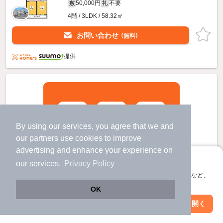
50,000円
不要
敷
礼
4階 / 3LDK / 58.32㎡
お問い合わせ
（無料）
提供
By using our services, you agree that we and
our
partners
use cookies to improve
advertising and enhance your experience on
アプリに切り替えて、サクサクお部屋探し
our services.
Privacy Policy
会員登録なしですぐ使える。マップ検索やお気に入り保存など、
アプリ限定の便利な機能が使えます！
OK
Web版で続行
アプリを開く
市区町村を変更
絞り込み条件を変更