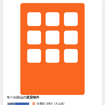
モール白山の賃貸物件
扶桑駅 歩
8
分 （犬山線）