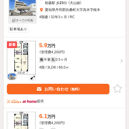
柏森駅 歩
23
分 （犬山線）
愛知県丹羽郡扶桑町大字高木字桜木
4階建 / 32年3ヶ月 / RC
すべての写真
駐車場あり
5.9
新着
万円
（管理費4,200円）
不要
0.5ヶ月
敷
礼
4階 / 3LDK / 66.0㎡
お問い合わせ
（無料）
提供
6.1
万円
（管理費4,200円）