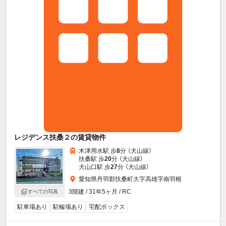
レジデンス扶桑２の賃貸物件
木津用水駅 歩
8
分 （犬山線）
扶桑駅 歩
20
分 （犬山線）
犬山口駅 歩
27
分 （犬山線）
愛知県丹羽郡扶桑町大字高雄字南羽根
3階建 / 31年5ヶ月 / RC
すべての写真
駐車場あり
駐輪場あり
宅配ボックス