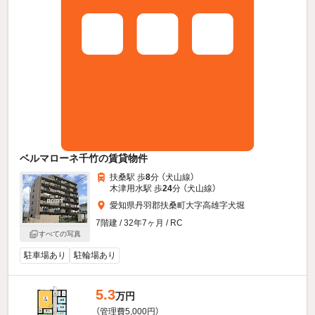
ベルマローネ千竹の賃貸物件
扶桑駅 歩
8
分 （犬山線）
木津用水駅 歩
24
分 （犬山線）
愛知県丹羽郡扶桑町大字高雄字犬堀
7階建 / 32年7ヶ月 / RC
すべての写真
駐車場あり
駐輪場あり
5.3
万円
（管理費5,000円）