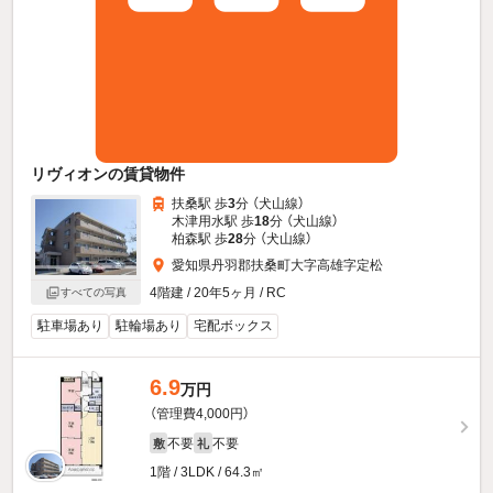
リヴィオンの賃貸物件
扶桑駅 歩
3
分 （犬山線）
木津用水駅 歩
18
分 （犬山線）
柏森駅 歩
28
分 （犬山線）
愛知県丹羽郡扶桑町大字高雄字定松
4階建 / 20年5ヶ月 / RC
すべての写真
駐車場あり
駐輪場あり
宅配ボックス
6.9
万円
（管理費4,000円）
不要
不要
敷
礼
1階 / 3LDK / 64.3㎡