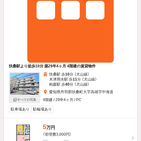
扶桑駅より徒歩10分 築29年4ヶ月 4階建の賃貸物件
扶桑駅 歩
10
分 （犬山線）
木津用水駅 歩
11
分 （犬山線）
柏森駅 歩
40
分 （犬山線）
愛知県丹羽郡扶桑町大字高雄字中海道
4階建 / 29年4ヶ月 / PC
すべての写真
駐車場あり
駐輪場あり
5
万円
（管理費3,000円）