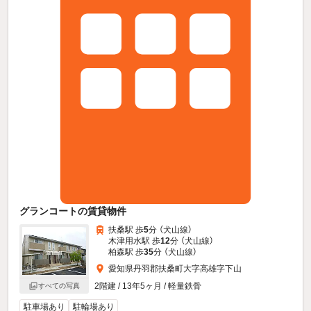
グランコートの賃貸物件
扶桑駅 歩
5
分 （犬山線）
木津用水駅 歩
12
分 （犬山線）
柏森駅 歩
35
分 （犬山線）
愛知県丹羽郡扶桑町大字高雄字下山
2階建 / 13年5ヶ月 / 軽量鉄骨
すべての写真
駐車場あり
駐輪場あり