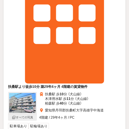
扶桑駅より徒歩10分 築29年4ヶ月 4階建の賃貸物件
扶桑駅 歩
10
分 （犬山線）
木津用水駅 歩
11
分 （犬山線）
柏森駅 歩
40
分 （犬山線）
愛知県丹羽郡扶桑町大字高雄字中海道
4階建 / 29年4ヶ月 / PC
すべての写真
駐車場あり
駐輪場あり