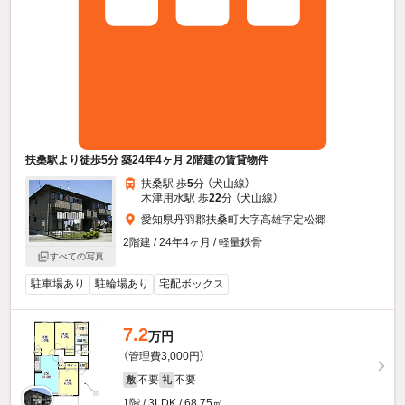
扶桑駅より徒歩5分 築24年4ヶ月 2階建の賃貸物件
扶桑駅 歩
5
分 （犬山線）
木津用水駅 歩
22
分 （犬山線）
愛知県丹羽郡扶桑町大字高雄字定松郷
2階建 / 24年4ヶ月 / 軽量鉄骨
すべての写真
駐車場あり
駐輪場あり
宅配ボックス
7.2
万円
（管理費3,000円）
不要
不要
敷
礼
1階 / 3LDK / 68.75㎡