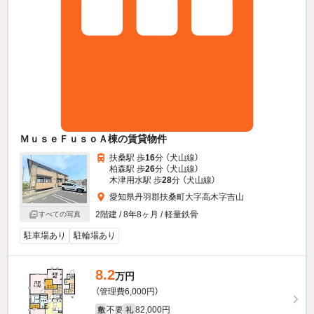
ＭｕｓｅＦｕｓｏＡ棟の賃貸物件
扶桑駅 歩
16
分 （犬山線）
柏森駅 歩
26
分 （犬山線）
木津用水駅 歩
28
分 （犬山線）
愛知県丹羽郡扶桑町大字高木字吉山
2階建 / 8年8ヶ月 / 軽量鉄骨
すべての写真
駐車場あり
駐輪場あり
8.2
万円
（管理費6,000円）
不要
82,000円
敷
礼