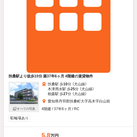
扶桑駅より徒歩10分 築37年6ヶ月 4階建の賃貸物件
扶桑駅 歩
10
分 （犬山線）
木津用水駅 歩
25
分 （犬山線）
柏森駅 歩
27
分 （犬山線）
愛知県丹羽郡扶桑町大字高木字白山前
4階建 / 37年6ヶ月 / RC
すべての写真
駐輪場あり
5.8
万円