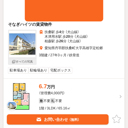
そなぎハイツの賃貸物件
扶桑駅 歩
4
分 （犬山線）
木津用水駅 歩
20
分 （犬山線）
柏森駅 歩
26
分 （犬山線）
愛知県丹羽郡扶桑町大字高雄字定松郷
3階建 / 27年3ヶ月 / 鉄骨造
すべての写真
駐車場あり
駐輪場あり
宅配ボックス
6.7
万円
（管理費4,000円）
不要
不要
敷
礼
1階 / 3LDK / 65.16㎡
お問い合わせ
（無料）