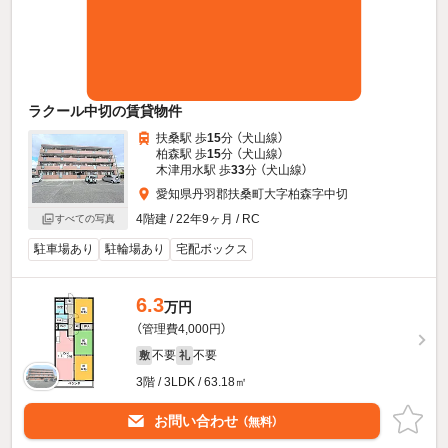
ラクール中切の賃貸物件
扶桑駅 歩
15
分 （犬山線）
柏森駅 歩
15
分 （犬山線）
木津用水駅 歩
33
分 （犬山線）
愛知県丹羽郡扶桑町大字柏森字中切
4階建 / 22年9ヶ月 / RC
すべての写真
駐車場あり
駐輪場あり
宅配ボックス
6.3
万円
（管理費4,000円）
不要
不要
敷
礼
3階 / 3LDK / 63.18㎡
お問い合わせ
（無料）