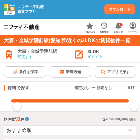
ニフティ不動産
ダウンロード
賃貸アプリ
お知らせ
閲覧履歴
マイページ
お気に入り
大森・金城学院前駅(愛知県)近くの3LDKの賃貸物件一覧
大森・金城学院前駅
3LDK
変更する
変更する
条件を保存
新着通知
アプリで探す
賃料で探す
指定なし
〜
指定なし
91
件
指定した賃料で絞り込む
91
物件数
件
2026年08月06日
更新