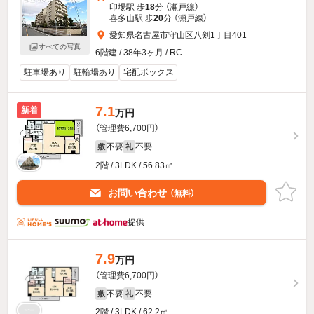
印場駅 歩
18
分 （瀬戸線）
喜多山駅 歩
20
分 （瀬戸線）
愛知県名古屋市守山区八剣1丁目401
すべての写真
6階建 / 38年3ヶ月 / RC
駐車場あり
駐輪場あり
宅配ボックス
7.1
新着
万円
（管理費6,700円）
不要
不要
敷
礼
2階 / 3LDK / 56.83㎡
お問い合わせ
（無料）
提供
7.9
万円
（管理費6,700円）
不要
不要
敷
礼
2階 / 3LDK / 62.2㎡