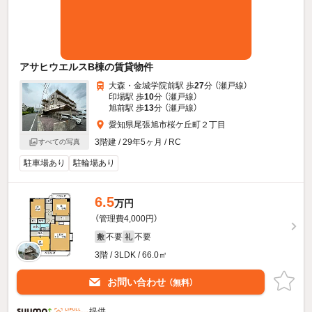
アサヒウエルスB棟の賃貸物件
大森・金城学院前駅 歩
27
分 （瀬戸線）
印場駅 歩
10
分 （瀬戸線）
旭前駅 歩
13
分 （瀬戸線）
愛知県尾張旭市桜ケ丘町２丁目
3階建 / 29年5ヶ月 / RC
すべての写真
駐車場あり
駐輪場あり
6.5
万円
（管理費4,000円）
不要
不要
敷
礼
3階 / 3LDK / 66.0㎡
お問い合わせ
（無料）
提供