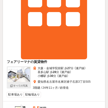
フェアリーマナの賃貸物件
大森・金城学院前駅 歩
27
分 （瀬戸線）
喜多山駅 歩
28
分 （瀬戸線）
小幡駅 歩
30
分 （瀬戸線）
愛知県名古屋市名東区猪子石原3丁目505
すべての写真
3階建 / 24年11ヶ月 / 鉄骨造
駐車場あり
駐輪場あり