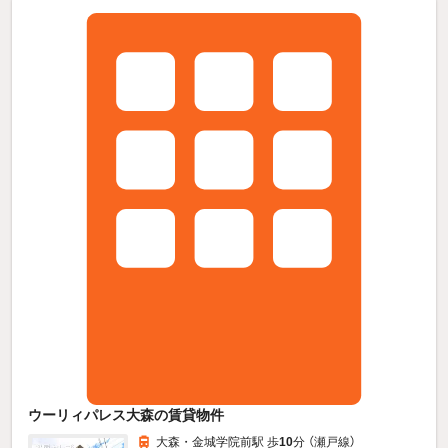
ウーリィパレス大森の賃貸物件
大森・金城学院前駅 歩
10
分 （瀬戸線）