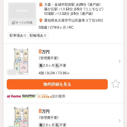
大森・金城学院前駅 歩
29
分 （瀬戸線）
藤が丘駅 バス
12
分 歩
5
分 （リニモ
など
）
印場駅 バス
12
分 歩
5
分 （瀬戸線）
愛知県名古屋市守山区森孝３丁目1401
すべての写真
5階建 / 27年8ヶ月 / RC
駐車場あり
駐輪場あり
8
万円
（管理費不要）
2.0ヶ月
不要
敷
礼
4階 / 3LDK / 73.98㎡
物件詳細を見る
ほか提供
8
万円
（管理費不要）
2.0ヶ月
不要
敷
礼