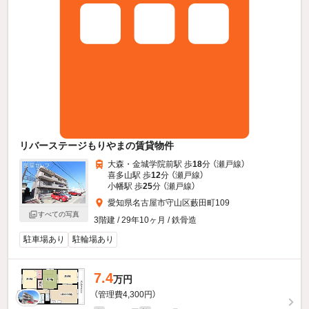
リバーステージもりやまの賃貸物件
大森・金城学院前駅 歩
18
分 （瀬戸線）
喜多山駅 歩
12
分 （瀬戸線）
小幡駅 歩
25
分 （瀬戸線）
愛知県名古屋市守山区藪田町109
すべての写真
3階建 / 29年10ヶ月 / 鉄骨造
駐車場あり
駐輪場あり
7.4
万円
（管理費4,300円）