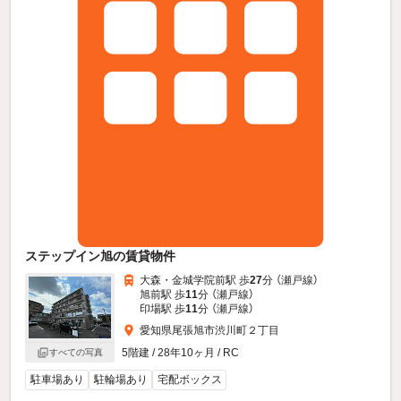
ステップイン旭の賃貸物件
大森・金城学院前駅 歩
27
分 （瀬戸線）
旭前駅 歩
11
分 （瀬戸線）
印場駅 歩
11
分 （瀬戸線）
愛知県尾張旭市渋川町２丁目
5階建 / 28年10ヶ月 / RC
すべての写真
駐車場あり
駐輪場あり
宅配ボックス