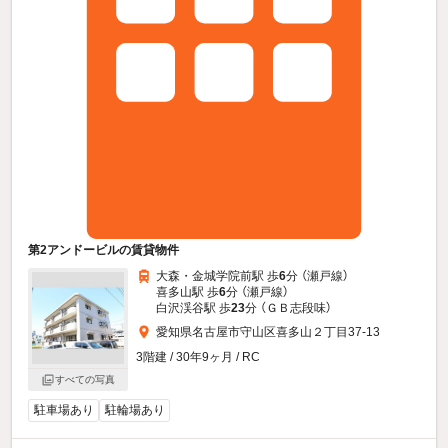
第2アンドービルの賃貸物件
大森・金城学院前駅 歩
6
分 （瀬戸線）
喜多山駅 歩
6
分 （瀬戸線）
白沢渓谷駅 歩
23
分 （ＧＢ志段味）
愛知県名古屋市守山区喜多山２丁目37-13
3階建 / 30年9ヶ月 / RC
すべての写真
駐車場あり
駐輪場あり