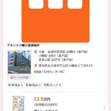
アネシス小幡の賃貸物件
大森・金城学院前駅 歩
29
分 （瀬戸線）
小幡駅 歩
5
分 （瀬戸線）
喜多山駅 歩
17
分 （瀬戸線）
愛知県名古屋市守山区小幡南２丁目8-13
4階建 / 32年5ヶ月 / RC
すべての写真
駐車場あり
駐輪場あり
宅配ボックス
13.5
万円
（管理費10,000円）