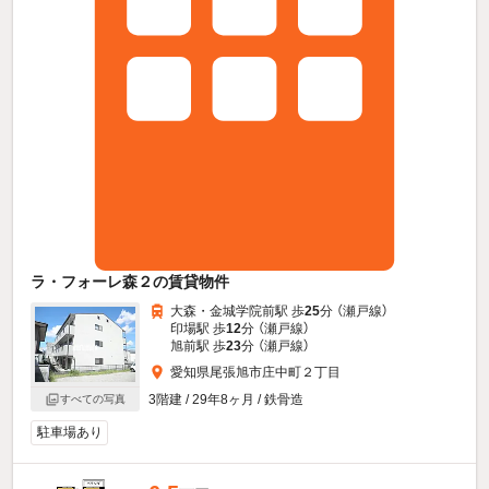
ラ・フォーレ森２の賃貸物件
大森・金城学院前駅 歩
25
分 （瀬戸線）
印場駅 歩
12
分 （瀬戸線）
旭前駅 歩
23
分 （瀬戸線）
愛知県尾張旭市庄中町２丁目
3階建 / 29年8ヶ月 / 鉄骨造
すべての写真
駐車場あり