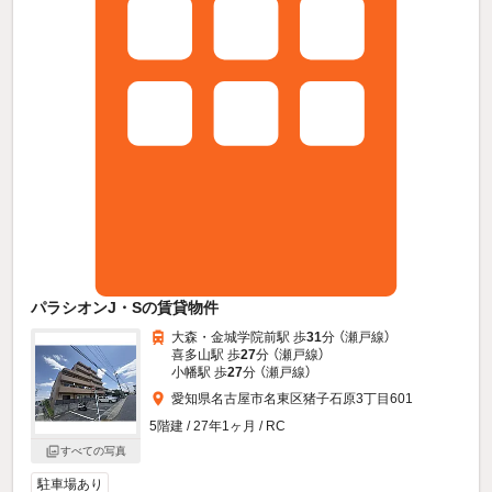
パラシオンJ・Sの賃貸物件
大森・金城学院前駅 歩
31
分 （瀬戸線）
喜多山駅 歩
27
分 （瀬戸線）
小幡駅 歩
27
分 （瀬戸線）
愛知県名古屋市名東区猪子石原3丁目601
5階建 / 27年1ヶ月 / RC
すべての写真
駐車場あり