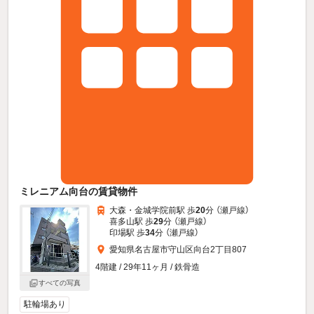
ミレニアム向台の賃貸物件
大森・金城学院前駅 歩
20
分 （瀬戸線）
喜多山駅 歩
29
分 （瀬戸線）
印場駅 歩
34
分 （瀬戸線）
愛知県名古屋市守山区向台2丁目807
4階建 / 29年11ヶ月 / 鉄骨造
すべての写真
駐輪場あり