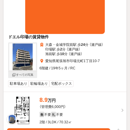
ドエル印場の賃貸物件
大森・金城学院前駅 歩
24
分 （瀬戸線）
印場駅 歩
2
分 （瀬戸線）
旭前駅 歩
10
分 （瀬戸線）
愛知県尾張旭市印場元町1丁目10-7
6階建 / 19年5ヶ月 / RC
すべての写真
駐車場あり
駐輪場あり
宅配ボックス
8.9
万円
（管理費6,000円）
不要
不要
敷
礼
2階 / 3LDK / 70.32㎡