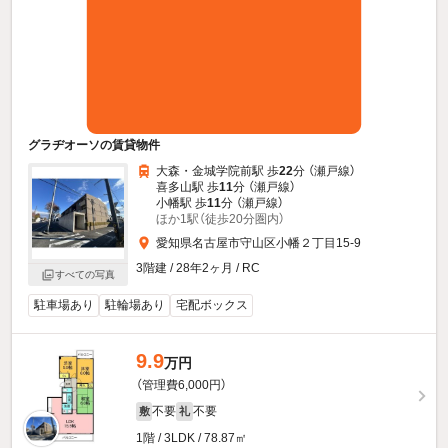
グラヂオーソの賃貸物件
大森・金城学院前駅 歩
22
分 （瀬戸線）
喜多山駅 歩
11
分 （瀬戸線）
小幡駅 歩
11
分 （瀬戸線）
ほか1駅（徒歩20分圏内）
愛知県名古屋市守山区小幡２丁目15-9
3階建 / 28年2ヶ月 / RC
すべての写真
駐車場あり
駐輪場あり
宅配ボックス
9.9
万円
（管理費6,000円）
不要
不要
敷
礼
1階 / 3LDK / 78.87㎡