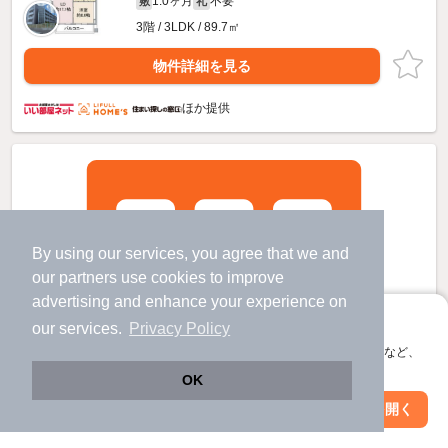
1.0ヶ月
不要
敷
礼
3階 / 3LDK / 89.7㎡
物件詳細を見る
ほか提供
By using our services, you agree that we and
our
partners
use cookies to improve
advertising and enhance your experience on
アプリに切り替えて、サクサクお部屋探し
our services.
Privacy Policy
会員登録なしですぐ使える。マップ検索やお気に入り保存など、
アプリ限定の便利な機能が使えます！
OK
Web版で続行
アプリを開く
駅・沿線を変更
絞り込み条件を変更