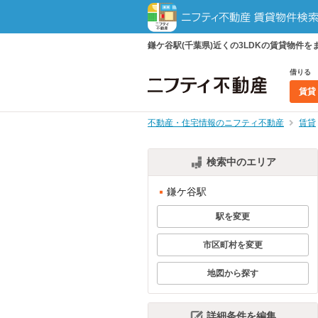
鎌ケ谷駅(千葉県)近くの3LDKの賃貸物
借りる
賃貸
不動産・住宅情報のニフティ不動産
賃貸
検索中のエリア
鎌ケ谷駅
駅を変更
市区町村を変更
地図から探す
詳細条件を編集