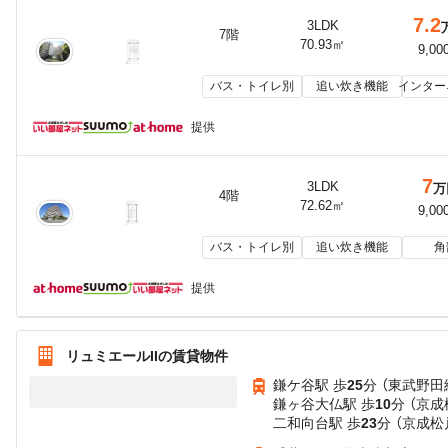
7.2
3LDK
7階
70.93㎡
9,00
バス・トイレ別
追い炊き機能
インター
提供
7
3LDK
万
4階
72.62㎡
9,00
バス・トイレ別
追い炊き機能
角
提供
リュミエールIIの賃貸物件
鎌ケ谷駅 歩
25
分 （東武野田
鎌ヶ谷大仏駅 歩
10
分 （京成
二和向台駅 歩
23
分 （京成松