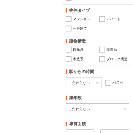
物件タイプ
マンション
アパート
一戸建て
建物構造
鉄筋系
鉄骨系
木造系
ブロック構造
駅からの時間
バス可
築年数
専有面積