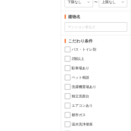
〜
建物名
こだわり条件
バス・トイレ別
2階以上
駐車場あり
ペット相談
洗濯機置場あり
独立洗面台
エアコンあり
都市ガス
温水洗浄便座