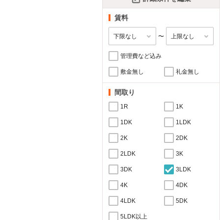
賃料
〜
管理費など込み
敷金無し
礼金無し
間取り
1R
1K
1DK
1LDK
2K
2DK
2LDK
3K
3DK
3LDK
4K
4DK
4LDK
5DK
5LDK以上