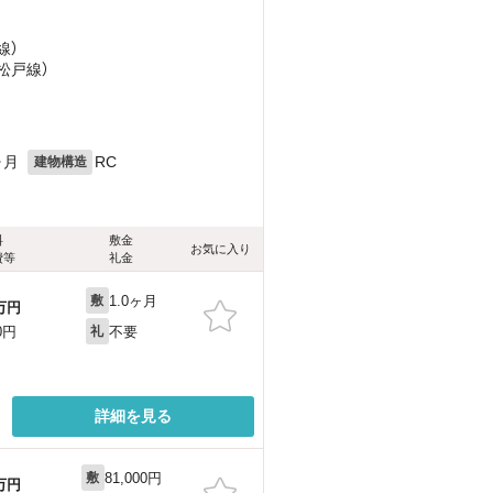
線）
松戸線）
ヶ月
RC
建物構造
料
敷金
お気に入り
費等
礼金
1.0ヶ月
敷
万円
不要
0円
礼
詳細を見る
81,000円
敷
万円