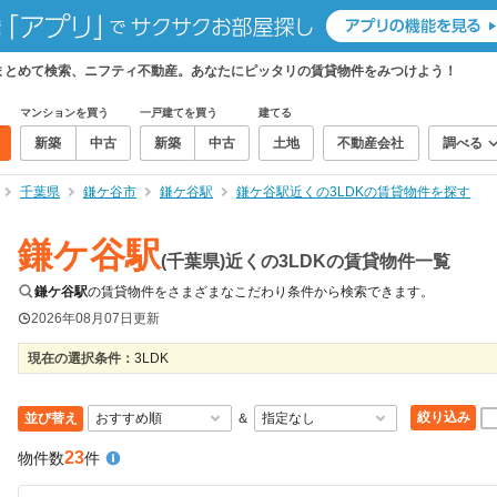
件をまとめて検索、ニフティ不動産。あなたにピッタリの賃貸物件をみつけよう！
マンションを買う
一戸建てを買う
建てる
新築
中古
新築
中古
土地
不動産会社
調べる
千葉県
鎌ケ谷市
鎌ケ谷駅
鎌ケ谷駅近くの3LDKの賃貸物件を探す
鎌ケ谷駅
(千葉県)近くの3LDKの賃貸物件一覧
鎌ケ谷駅
の賃貸物件をさまざまなこだわり条件から検索できます。
2026年08月07日
更新
現在の選択条件：
3LDK
絞り込み
並び替え
＆
23
物件数
件