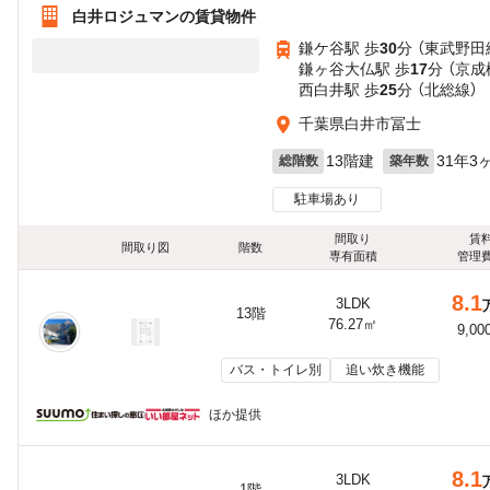
白井ロジュマンの賃貸物件
鎌ケ谷駅 歩
30
分 （東武野田
鎌ヶ谷大仏駅 歩
17
分 （京成
西白井駅 歩
25
分 （北総線）
千葉県白井市冨士
13階建
31年3
総階数
築年数
駐車場あり
間取り
賃
間取り図
階数
専有面積
管理
8.1
3LDK
13階
76.27㎡
9,00
バス・トイレ別
追い炊き機能
ほか提供
8.1
3LDK
1階