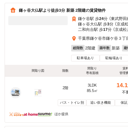
鎌ヶ谷大仏駅より徒歩3分 新築 2階建の賃貸物件
鎌ケ谷駅 歩
24
分 （東武野田
鎌ヶ谷大仏駅 歩
3
分 （京成
二和向台駅 歩
17
分 （京成松
千葉県鎌ケ谷市鎌ケ谷３丁目1
2階建
新築
総階数
築年数
建
駐車場あり
駐輪場あり
間取り
賃
間取り図
階数
専有面積
管理
14.1
3LDK
2階
85.5㎡
不
バス・トイレ別
追い炊き機能
保証
ほか提供