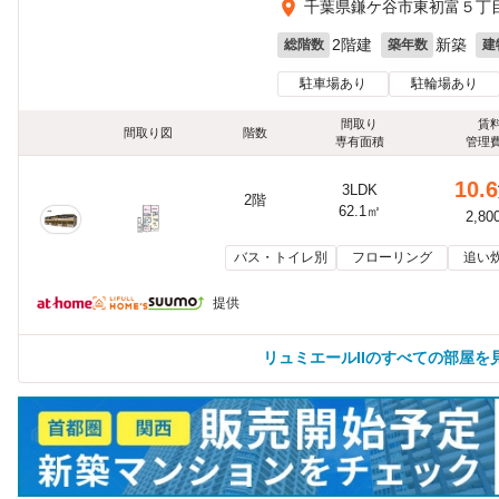
千葉県鎌ケ谷市東初富５丁目7
2階建
新築
総階数
築年数
建
駐車場あり
駐輪場あり
間取り
賃
間取り図
階数
専有面積
管理
10.6
3LDK
2階
62.1㎡
2,80
バス・トイレ別
フローリング
追い
提供
リュミエールIIのすべての部屋を