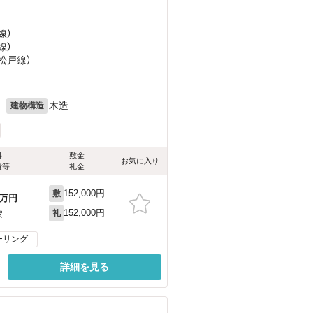
線）
線）
松戸線）
月
木造
建物構造
料
敷金
お気に入り
費等
礼金
152,000円
敷
万円
152,000円
要
礼
ーリング
詳細を見る