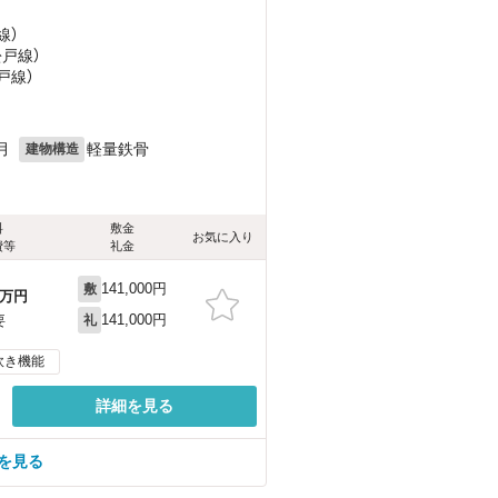
線）
松戸線）
戸線）
月
軽量鉄骨
建物構造
料
敷金
お気に入り
費等
礼金
141,000円
敷
万円
141,000円
要
礼
炊き機能
詳細を見る
屋を見る