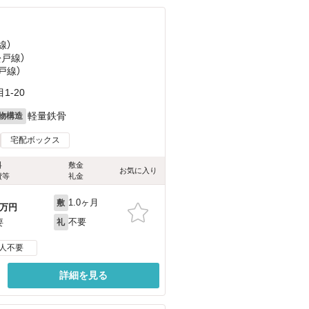
線）
松戸線）
戸線）
-20
軽量鉄骨
物構造
宅配ボックス
料
敷金
お気に入り
費等
礼金
1.0ヶ月
敷
万円
不要
要
礼
人不要
詳細を見る