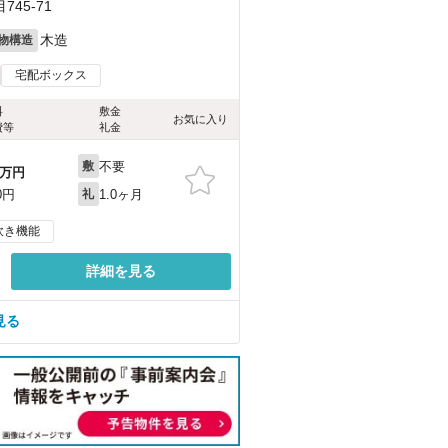
45-71
木造
物構造
宅配ボックス
料
敷金
お気に入り
費等
礼金
不要
敷
万円
1.0ヶ月
0円
礼
炊き機能
詳細を見る
見る