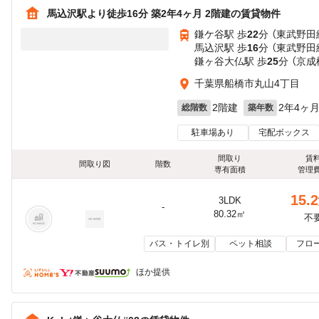
馬込沢駅より徒歩16分 築2年4ヶ月 2階建の賃貸物件
鎌ケ谷駅 歩
22
分 （東武野田
馬込沢駅 歩
16
分 （東武野田
鎌ヶ谷大仏駅 歩
25
分 （京成
千葉県船橋市丸山4丁目
2階建
2年4ヶ
総階数
築年数
駐車場あり
宅配ボックス
間取り
賃
間取り図
階数
専有面積
管理
15.2
3LDK
-
80.32㎡
不
バス・トイレ別
ペット相談
フロ
ほか提供