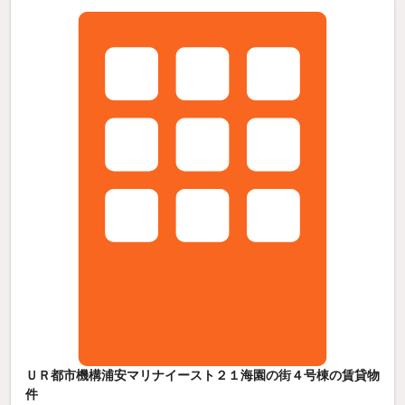
ＵＲ都市機構浦安マリナイースト２１海園の街４号棟の賃貸物
件