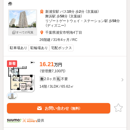
件
新浦安駅 バス
10
分 歩
2
分 （京葉線）
舞浜駅 歩
58
分 （京葉線）
リゾートゲートウェイ・ステーション駅 歩
58
分
（ディズニー）
千葉県浦安市明海4丁目
すべての写真
26階建 / 31年4ヶ月 / RC
駐車場あり
駐輪場あり
宅配ボックス
16.21
新着
万円
（管理費7,100円）
2.0ヶ月
不要
敷
礼
14階 / 3LDK / 65.62㎡
お問い合わせ
（無料）
提供