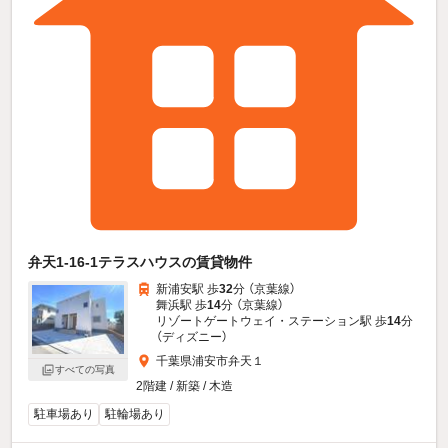
弁天1-16-1テラスハウスの賃貸物件
新浦安駅 歩
32
分 （京葉線）
舞浜駅 歩
14
分 （京葉線）
リゾートゲートウェイ・ステーション駅 歩
14
分
（ディズニー）
千葉県浦安市弁天１
すべての写真
2階建 / 新築 / 木造
駐車場あり
駐輪場あり