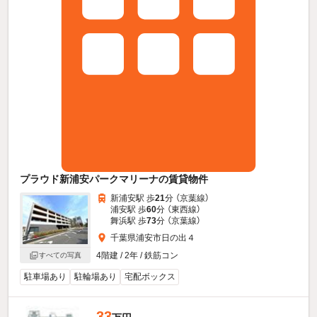
プラウド新浦安パークマリーナの賃貸物件
新浦安駅 歩
21
分 （京葉線）
浦安駅 歩
60
分 （東西線）
舞浜駅 歩
73
分 （京葉線）
千葉県浦安市日の出４
4階建 / 2年 / 鉄筋コン
すべての写真
駐車場あり
駐輪場あり
宅配ボックス
33