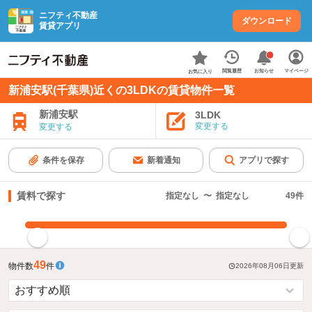
ニフティ不動産
ダウンロード
賃貸アプリ
お知らせ
閲覧履歴
マイページ
お気に入り
新浦安駅(千葉県)近くの3LDKの賃貸物件一覧
新浦安駅
3LDK
変更する
変更する
条件を保存
新着通知
アプリで探す
賃料で探す
指定なし
〜
指定なし
49
件
指定した賃料で絞り込む
49
物件数
件
2026年08月06日
更新