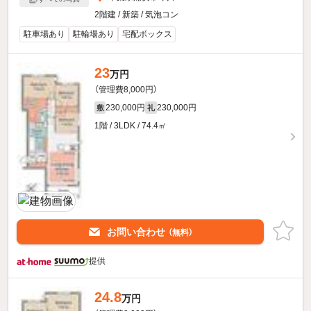
2階建 / 新築 / 気泡コン
駐車場あり
駐輪場あり
宅配ボックス
23
万円
（管理費8,000円）
230,000円
230,000円
敷
礼
1階 / 3LDK / 74.4㎡
お問い合わせ
（無料）
提供
24.8
万円