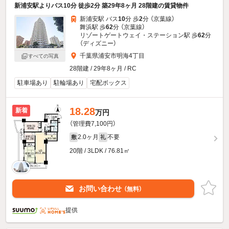
新浦安駅よりバス10分 徒歩2分 築29年8ヶ月 28階建の賃貸物件
新浦安駅 バス
10
分 歩
2
分 （京葉線）
舞浜駅 歩
62
分 （京葉線）
リゾートゲートウェイ・ステーション駅 歩
62
分
（ディズニー）
千葉県浦安市明海4丁目
すべての写真
28階建 / 29年8ヶ月 / RC
駐車場あり
駐輪場あり
宅配ボックス
18.28
新着
万円
（管理費7,100円）
2.0ヶ月
不要
敷
礼
20階 / 3LDK / 76.81㎡
お問い合わせ
（無料）
提供