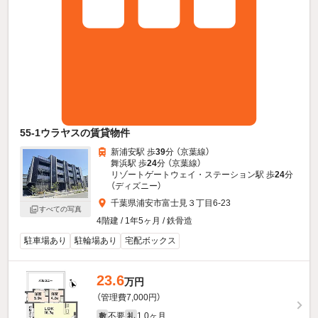
55-1ウラヤスの賃貸物件
新浦安駅 歩
39
分 （京葉線）
舞浜駅 歩
24
分 （京葉線）
リゾートゲートウェイ・ステーション駅 歩
24
分
（ディズニー）
千葉県浦安市富士見３丁目6-23
すべての写真
4階建 / 1年5ヶ月 / 鉄骨造
駐車場あり
駐輪場あり
宅配ボックス
23.6
万円
（管理費7,000円）
不要
1.0ヶ月
敷
礼