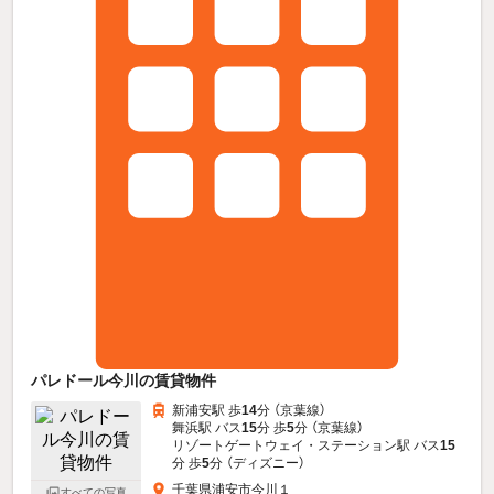
パレドール今川の賃貸物件
新浦安駅 歩
14
分 （京葉線）
舞浜駅 バス
15
分 歩
5
分 （京葉線）
リゾートゲートウェイ・ステーション駅 バス
15
分 歩
5
分 （ディズニー）
千葉県浦安市今川１
すべての写真