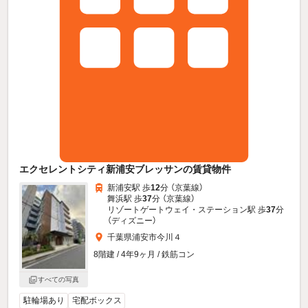
エクセレントシティ新浦安ブレッサンの賃貸物件
新浦安駅 歩
12
分 （京葉線）
舞浜駅 歩
37
分 （京葉線）
リゾートゲートウェイ・ステーション駅 歩
37
分
（ディズニー）
千葉県浦安市今川４
8階建 / 4年9ヶ月 / 鉄筋コン
すべての写真
駐輪場あり
宅配ボックス