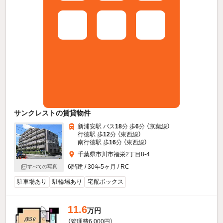
サンクレストの賃貸物件
新浦安駅 バス
18
分 歩
6
分 （京葉線）
行徳駅 歩
12
分 （東西線）
南行徳駅 歩
16
分 （東西線）
千葉県市川市福栄2丁目8-4
6階建 / 30年5ヶ月 / RC
すべての写真
駐車場あり
駐輪場あり
宅配ボックス
11.6
万円
（管理費6,000円）