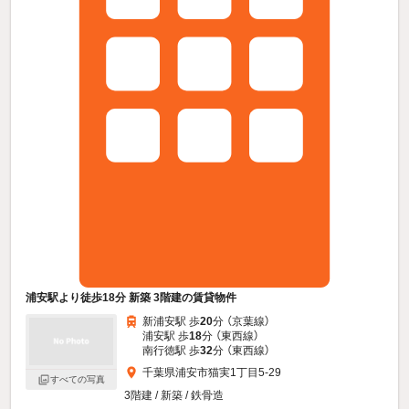
浦安駅より徒歩18分 新築 3階建の賃貸物件
新浦安駅 歩
20
分 （京葉線）
浦安駅 歩
18
分 （東西線）
南行徳駅 歩
32
分 （東西線）
千葉県浦安市猫実1丁目5-29
すべての写真
3階建 / 新築 / 鉄骨造