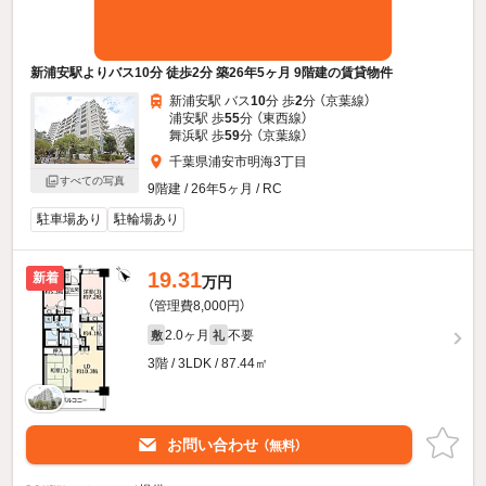
新浦安駅よりバス10分 徒歩2分 築26年5ヶ月 9階建の賃貸物件
新浦安駅 バス
10
分 歩
2
分 （京葉線）
浦安駅 歩
55
分 （東西線）
舞浜駅 歩
59
分 （京葉線）
千葉県浦安市明海3丁目
すべての写真
9階建 / 26年5ヶ月 / RC
駐車場あり
駐輪場あり
19.31
新着
万円
（管理費8,000円）
2.0ヶ月
不要
敷
礼
3階 / 3LDK / 87.44㎡
お問い合わせ
（無料）