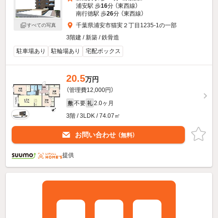
浦安駅 歩
16
分 （東西線）
南行徳駅 歩
26
分 （東西線）
千葉県浦安市猫実２丁目1235-1の一部
すべての写真
3階建 / 新築 / 鉄骨造
駐車場あり
駐輪場あり
宅配ボックス
20.5
万円
（管理費12,000円）
不要
2.0ヶ月
敷
礼
3階 / 3LDK / 74.07㎡
お問い合わせ
（無料）
提供