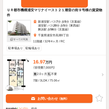
ＵＲ都市機構浦安マリナイースト２１潮音の街９号棟の賃貸物
件
新浦安駅 バス
7
分 歩
5
分 （京葉線）
浦安駅 バス
20
分 歩
5
分 （東西線）
舞浜駅 歩
56
分 （京葉線）
千葉県浦安市高洲6丁目
すべての写真
11階建 / 32年4ヶ月 / RC
駐車場あり
駐輪場あり
16.97
万円
（管理費7,000円）
2.0ヶ月
不要
敷
礼
7階 / 3LDK / 75.06㎡
お問い合わせ
（無料）
提供