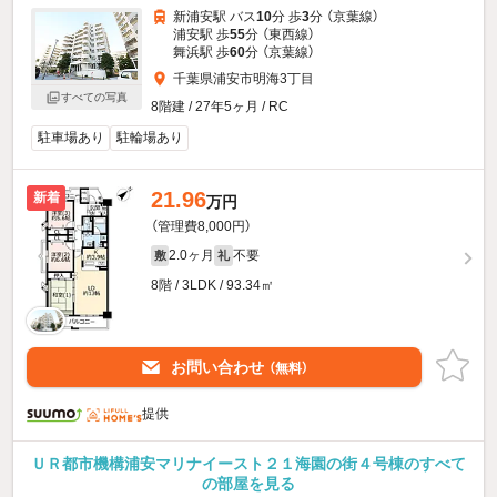
新浦安駅 バス
10
分 歩
3
分 （京葉線）
浦安駅 歩
55
分 （東西線）
舞浜駅 歩
60
分 （京葉線）
千葉県浦安市明海3丁目
すべての写真
8階建 / 27年5ヶ月 / RC
駐車場あり
駐輪場あり
21.96
新着
万円
（管理費8,000円）
2.0ヶ月
不要
敷
礼
8階 / 3LDK / 93.34㎡
お問い合わせ
（無料）
提供
ＵＲ都市機構浦安マリナイースト２１海園の街４号棟のすべて
の部屋を見る