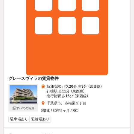
グレースヴィラの賃貸物件
新浦安駅 バス
20
分 歩
3
分 （京葉線）
行徳駅 歩
11
分 （東西線）
南行徳駅 歩
15
分 （東西線）
千葉県市川市福栄２丁目
すべての写真
6階建 / 30年5ヶ月 / RC
駐車場あり
駐輪場あり