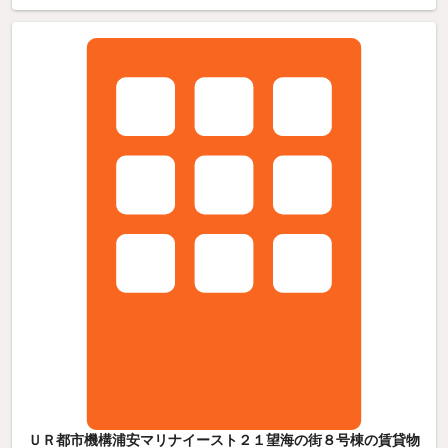
ＵＲ都市機構浦安マリナイースト２１望海の街８号棟の賃貸物