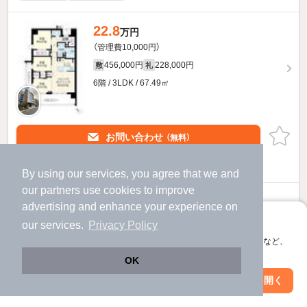
22.8
万円
（管理費10,000円）
456,000円
228,000円
敷
礼
6階 / 3LDK / 67.49㎡
お問い合わせ
（無料）
提供
By using our services, you agree that we and
our
partners
use cookies to improve
22.8
万円
advertising and enhance your experience on
（管理費不要）
アプリに切り替えて、サクサクお部屋探し
our services.
Privacy Policy
456,000円
228,000円
敷
礼
会員登録なしですぐ使える。マップ検索やお気に入り保存など、
アプリ限定の便利な機能が使えます！
6階 / 3LDK / 67.49㎡
OK
Web版で続行
アプリを開く
駅・沿線を変更
絞り込み条件を変更
お問い合わせ
（無料）