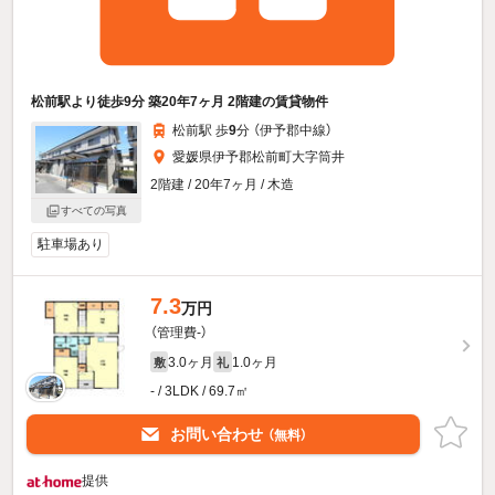
松前駅より徒歩9分 築20年7ヶ月 2階建の賃貸物件
松前駅 歩
9
分 （伊予郡中線）
愛媛県伊予郡松前町大字筒井
2階建 / 20年7ヶ月 / 木造
すべての写真
駐車場あり
7.3
万円
（管理費-）
3.0ヶ月
1.0ヶ月
敷
礼
- / 3LDK / 69.7㎡
お問い合わせ
（無料）
提供