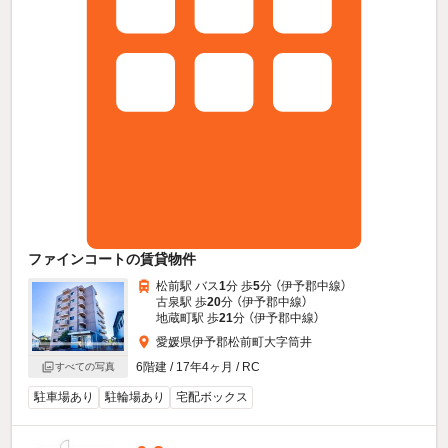
ファインコートの賃貸物件
松前駅 バス
1
分 歩
5
分 （伊予郡中線）
古泉駅 歩
20
分 （伊予郡中線）
地蔵町駅 歩
21
分 （伊予郡中線）
愛媛県伊予郡松前町大字筒井
6階建 / 17年4ヶ月 / RC
すべての写真
駐車場あり
駐輪場あり
宅配ボックス