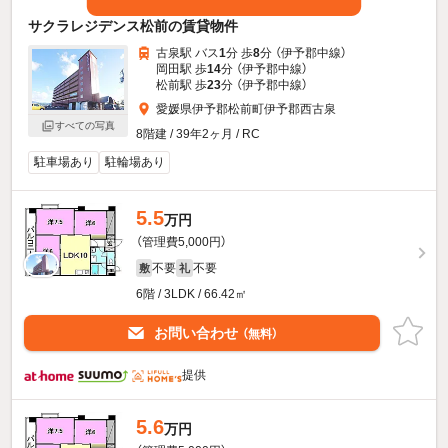
サクラレジデンス松前の賃貸物件
古泉駅 バス
1
分 歩
8
分 （伊予郡中線）
岡田駅 歩
14
分 （伊予郡中線）
松前駅 歩
23
分 （伊予郡中線）
愛媛県伊予郡松前町伊予郡西古泉
すべての写真
8階建 / 39年2ヶ月 / RC
駐車場あり
駐輪場あり
5.5
万円
（管理費5,000円）
不要
不要
敷
礼
6階 / 3LDK / 66.42㎡
お問い合わせ
（無料）
提供
5.6
万円