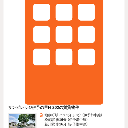
サンビレッジ伊予の里H-202の賃貸物件
地蔵町駅 バス
1
分 歩
8
分 （伊予郡中線）
松前駅 歩
16
分 （伊予郡中線）
新川駅 歩
16
分 （伊予郡中線）