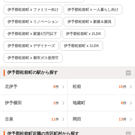
伊予郡松前町 x ファミリー向け
伊予郡松前町 x 一人暮らし向け
伊予郡松前町 x リノベーション
伊予郡松前町 x 新築＆築浅
伊予郡松前町 x 家賃4万円以下
伊予郡松前町 x 2LDK
伊予郡松前町 x デザイナーズ
伊予郡松前町 x 1LDK
伊予郡松前町 x 都市ガス使用可
伊予郡松前町の駅から探す
北伊予
松前
9
件
15
件
伊予横田
地蔵町
2
件
8
件
古泉
岡田
11
件
13
件
伊予郡松前町近隣の市区町村から探す