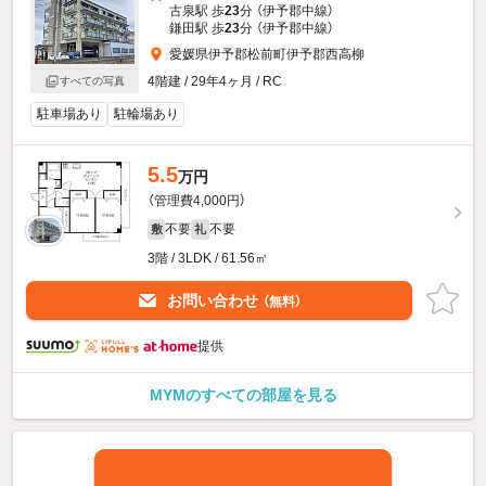
古泉駅 歩
23
分 （伊予郡中線）
鎌田駅 歩
23
分 （伊予郡中線）
愛媛県伊予郡松前町伊予郡西高柳
4階建 / 29年4ヶ月 / RC
すべての写真
駐車場あり
駐輪場あり
5.5
万円
（管理費4,000円）
不要
不要
敷
礼
3階 / 3LDK / 61.56㎡
お問い合わせ
（無料）
提供
MYMのすべての部屋を見る