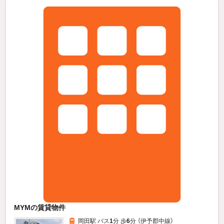
MYMの賃貸物件
岡田駅 バス
1
分 歩
6
分 （伊予郡中線）