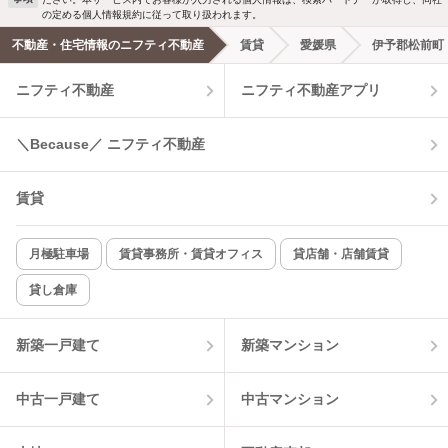
洗濯機置場あり
独立洗面台
の定める個人情報規約に従って取り扱われます。
不動産・住宅情報のニフティ不動産
賃貸
愛媛県
伊予郡松前町
エアコンあり
都市ガス
ニフティ不動産
ニフティ不動産アプリ
温水洗浄便座
オートロック
＼Because／ ニフティ不動産
コンロ2口以上
追焚き機能
賃貸
TV付インターホン
角部屋
新着のみ
インターネット無料
月極駐車場
賃貸事務所・賃貸オフィス
貸店舗・店舗賃貸
貸し倉庫
該当件数:
物件一覧に反映
14
件
新築一戸建て
新築マンション
中古一戸建て
中古マンション