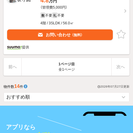
4.8
万円
（管理費5,000円）
不要
不要
敷
礼
4階 / 3SLDK / 56.0㎡
お問い合わせ
（無料）
提供
1ページ目
前へ
次へ
全1ページ
14
物件数
件
2026年07月27日
更新
アプリなら