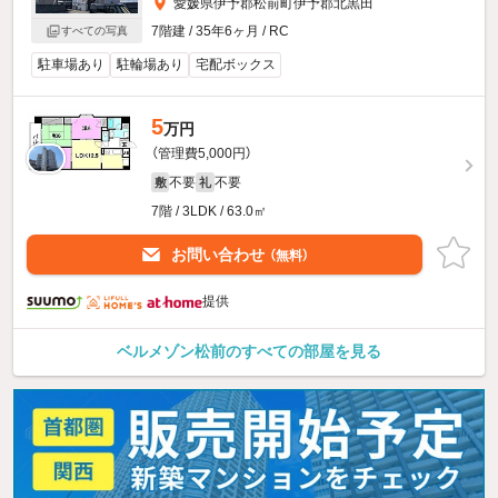
愛媛県伊予郡松前町伊予郡北黒田
7階建 / 35年6ヶ月 / RC
すべての写真
駐車場あり
駐輪場あり
宅配ボックス
5
万円
（管理費5,000円）
不要
不要
敷
礼
7階 / 3LDK / 63.0㎡
お問い合わせ
（無料）
提供
ベルメゾン松前のすべての部屋を見る