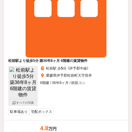
松前駅より徒歩5分 築36年8ヶ月 6階建の賃貸物件
松前駅 歩
5
分 （伊予郡中線）
愛媛県伊予郡松前町大字筒井
6階建 / 36年8ヶ月 / 鉄筋コン
すべての写真
駐車場あり
宅配ボックス
4.8
万円