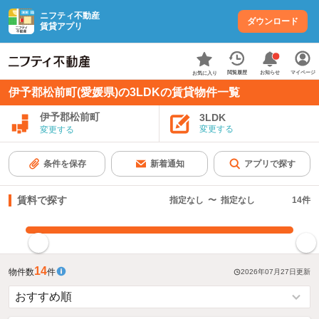
ニフティ不動産
ダウンロード
賃貸アプリ
お知らせ
閲覧履歴
マイページ
お気に入り
伊予郡松前町(愛媛県)の3LDKの賃貸物件一覧
伊予郡松前町
3LDK
変更する
変更する
条件を保存
新着通知
アプリで探す
賃料で探す
指定なし
〜
指定なし
14
件
指定した賃料で絞り込む
14
物件数
件
2026年07月27日
更新