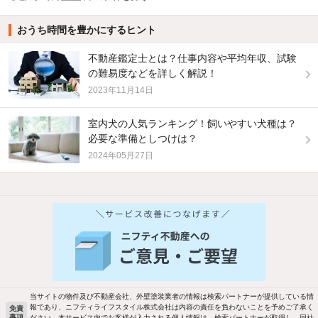
おうち時間を豊かにするヒント
不動産鑑定士とは？仕事内容や平均年収、試験
の難易度などを詳しく解説！
2023年11月14日
室内犬の人気ランキング！飼いやすい犬種は？
必要な準備としつけは？
2024年05月27日
他の人はこんな条件で絞り込んでいます！
人気のこだわり条件
バス・トイレ別
2階以上
駐車場あり
ペット相談
当サイトの物件及び不動産会社、外壁塗装業者の情報は検索パートナーが提供している情
報であり、ニフティライフスタイル株式会社は内容の責任を負わないことを予めご了承く
免責
事項
ださい。本サービス内でお客様が入力される個人情報は、検索パートナーが取得し、同社