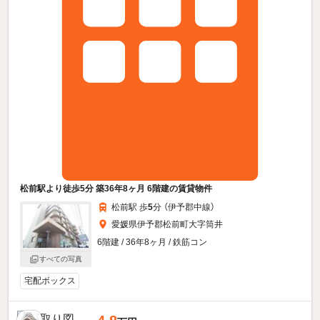
松前駅より徒歩5分 築36年8ヶ月 6階建の賃貸物件
松前駅 歩
5
分 （伊予郡中線）
愛媛県伊予郡松前町大字筒井
6階建 / 36年8ヶ月 / 鉄筋コン
すべての写真
宅配ボックス