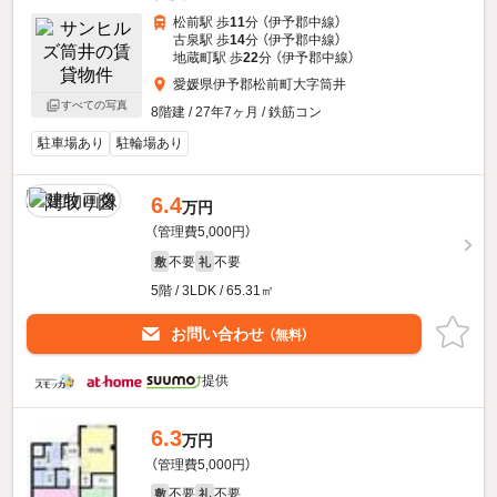
松前駅 歩
11
分 （伊予郡中線）
古泉駅 歩
14
分 （伊予郡中線）
地蔵町駅 歩
22
分 （伊予郡中線）
愛媛県伊予郡松前町大字筒井
すべての写真
8階建 / 27年7ヶ月 / 鉄筋コン
駐車場あり
駐輪場あり
6.4
万円
（管理費5,000円）
不要
不要
敷
礼
5階 / 3LDK / 65.31㎡
お問い合わせ
（無料）
提供
6.3
万円
（管理費5,000円）
不要
不要
敷
礼