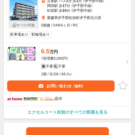
古泉駅 バス
1
分 歩
1
分 （伊予郡中線）
岡田駅 歩
17
分 （伊予郡中線）
松前駅 歩
24
分 （伊予郡中線）
愛媛県伊予郡松前町伊予郡北川原
5階建 / 24年6ヶ月 / RC
すべての写真
駐車場あり
駐輪場あり
6.5
万円
（管理費5,000円）
不要
不要
敷
礼
1階 / 3LDK / 69.3㎡
お問い合わせ
（無料）
提供
エクセルコート松前のすべての部屋を見る