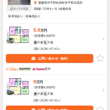
愛媛県伊予郡松前町伊予郡北黒田
2階建 / 32年4ヶ月 / 軽量鉄骨
すべての写真
駐車場あり
駐輪場あり
5.6
万円
（管理費4,000円）
不要
不要
敷
礼
1階 / 3LDK / 67.41㎡
お問い合わせ
（無料）
提供
6
万円
（管理費4,000円）
不要
不要
敷
礼
2階 / 3LDK / 67.41㎡
お問い合わせ