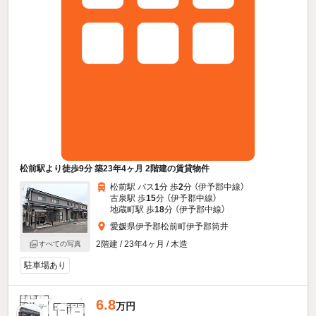
松前駅より徒歩9分 築23年4ヶ月 2階建の賃貸物件
松前駅 バス
1
分 歩
2
分 （伊予郡中線）
古泉駅 歩
15
分 （伊予郡中線）
地蔵町駅 歩
18
分 （伊予郡中線）
愛媛県伊予郡松前町伊予郡筒井
2階建 / 23年4ヶ月 / 木造
すべての写真
駐車場あり
6.8
万円