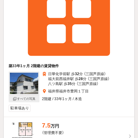
築33年1ヶ月 2階建の賃貸物件
日華化学前駅 歩
32
分 （三国芦原線）
福大前西福井駅 歩
28
分 （三国芦原線）
八ツ島駅 歩
35
分 （三国芦原線）
福井県福井市豊岡１丁目
2階建 / 33年1ヶ月 / 木造
すべての写真
駐車場あり
7.5
万円
（管理費不要）