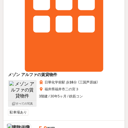
メゾン アルファの賃貸物件
日華化学前駅 歩
16
分 （三国芦原線）
福井県福井市二の宮３
3階建 / 30年5ヶ月 / 鉄筋コン
すべての写真
駐車場あり