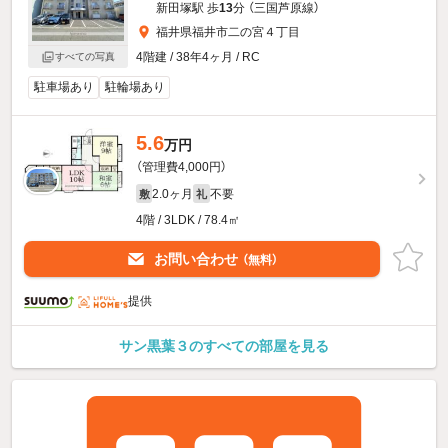
新田塚駅 歩
13
分 （三国芦原線）
福井県福井市二の宮４丁目
4階建 / 38年4ヶ月 / RC
すべての写真
駐車場あり
駐輪場あり
5.6
万円
（管理費4,000円）
2.0ヶ月
不要
敷
礼
4階 / 3LDK / 78.4㎡
お問い合わせ
（無料）
提供
サン黒葉３のすべての部屋を見る