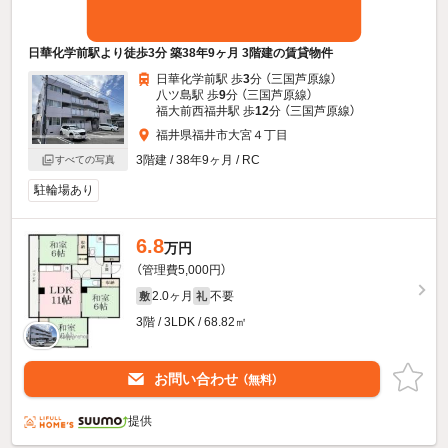
日華化学前駅より徒歩3分 築38年9ヶ月 3階建の賃貸物件
日華化学前駅 歩
3
分 （三国芦原線）
八ツ島駅 歩
9
分 （三国芦原線）
福大前西福井駅 歩
12
分 （三国芦原線）
福井県福井市大宮４丁目
3階建 / 38年9ヶ月 / RC
すべての写真
駐輪場あり
6.8
万円
（管理費5,000円）
2.0ヶ月
不要
敷
礼
3階 / 3LDK / 68.82㎡
お問い合わせ
（無料）
提供