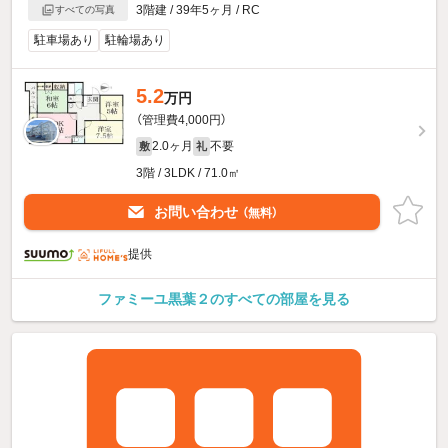
3階建 / 39年5ヶ月 / RC
すべての写真
駐車場あり
駐輪場あり
5.2
万円
（管理費4,000円）
2.0ヶ月
不要
敷
礼
3階 / 3LDK / 71.0㎡
お問い合わせ
（無料）
提供
ファミーユ黒葉２のすべての部屋を見る