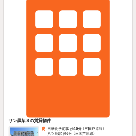
サン黒葉３の賃貸物件
日華化学前駅 歩
10
分 （三国芦原線）
八ツ島駅 歩
6
分 （三国芦原線）