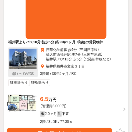
福井駅よりバス10分 徒歩5分 築38年5ヶ月 3階建の賃貸物件
日華化学前駅 歩
9
分 （三国芦原線）
福大前西福井駅 歩
7
分 （三国芦原線）
福井駅 バス
10
分 歩
5
分 （北陸新幹線
など
）
福井県福井市文京３丁目
3階建 / 38年5ヶ月 / RC
すべての写真
駐車場あり
駐輪場あり
6.5
万円
（管理費3,000円）
2.0ヶ月
不要
敷
礼
2階 / 3LDK / 77.35㎡