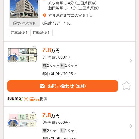
八ツ島駅 歩
4
分 （三国芦原線）
新田塚駅 歩
13
分 （三国芦原線）
福井県福井市二の宮５丁目
6階建 / 27年 / RC
すべての写真
駐車場あり
駐輪場あり
7.8
万円
（管理費5,000円）
2.0ヶ月
1.0ヶ月
敷
礼
5階 / 3LDK / 70.05㎡
お問い合わせ
（無料）
提供
7.8
万円
（管理費5,000円）
2.0ヶ月
1.0ヶ月
敷
礼
4階 / 3LDK / 70.05㎡