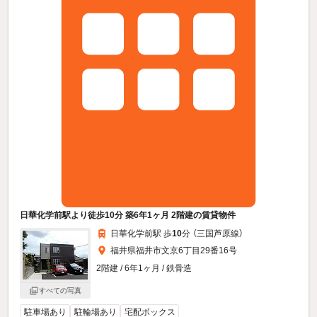
日華化学前駅より徒歩10分 築6年1ヶ月 2階建の賃貸物件
日華化学前駅 歩
10
分 （三国芦原線）
福井県福井市文京6丁目29番16号
2階建 / 6年1ヶ月 / 鉄骨造
すべての写真
駐車場あり
駐輪場あり
宅配ボックス