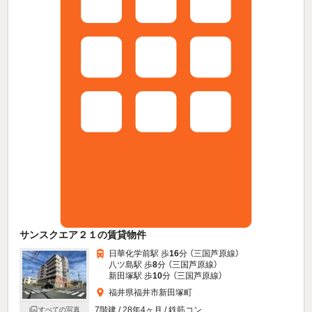
サンスクエア２１の賃貸物件
日華化学前駅 歩
16
分 （三国芦原線）
八ツ島駅 歩
8
分 （三国芦原線）
新田塚駅 歩
10
分 （三国芦原線）
福井県福井市新田塚町
7階建 / 28年4ヶ月 / 鉄筋コン
すべての写真