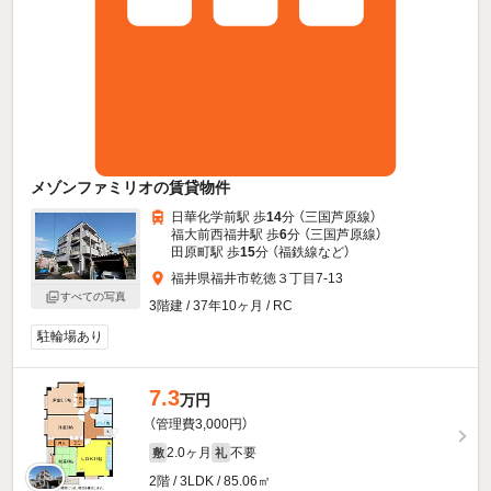
メゾンファミリオの賃貸物件
日華化学前駅 歩
14
分 （三国芦原線）
福大前西福井駅 歩
6
分 （三国芦原線）
田原町駅 歩
15
分 （福鉄線
など
）
福井県福井市乾徳３丁目7-13
すべての写真
3階建 / 37年10ヶ月 / RC
駐輪場あり
7.3
万円
（管理費3,000円）
2.0ヶ月
不要
敷
礼
2階 / 3LDK / 85.06㎡