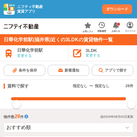
ニフティ不動産
ダウンロード
賃貸アプリ
お知らせ
閲覧履歴
マイページ
お気に入り
日華化学前駅(福井県)近くの3LDKの賃貸物件一覧
日華化学前駅
3LDK
変更する
変更する
条件を保存
新着通知
アプリで探す
賃料で探す
指定なし
〜
指定なし
28
件
指定した賃料で絞り込む
28
物件数
件
2026年08月02日
更新