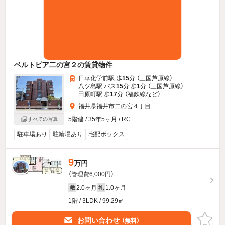
ベルトピア二の宮２の賃貸物件
日華化学前駅 歩
15
分 （三国芦原線）
八ツ島駅 バス
15
分 歩
1
分 （三国芦原線）
田原町駅 歩
17
分 （福鉄線
など
）
福井県福井市二の宮４丁目
5階建 / 35年5ヶ月 / RC
すべての写真
駐車場あり
駐輪場あり
宅配ボックス
9
万円
（管理費6,000円）
2.0ヶ月
1.0ヶ月
敷
礼
1階 / 3LDK / 99.29㎡
お問い合わせ
（無料）