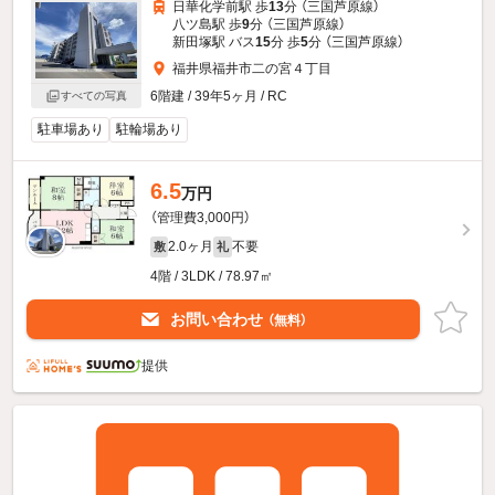
日華化学前駅 歩
13
分 （三国芦原線）
八ツ島駅 歩
9
分 （三国芦原線）
新田塚駅 バス
15
分 歩
5
分 （三国芦原線）
福井県福井市二の宮４丁目
6階建 / 39年5ヶ月 / RC
すべての写真
駐車場あり
駐輪場あり
6.5
万円
（管理費3,000円）
2.0ヶ月
不要
敷
礼
4階 / 3LDK / 78.97㎡
お問い合わせ
（無料）
提供