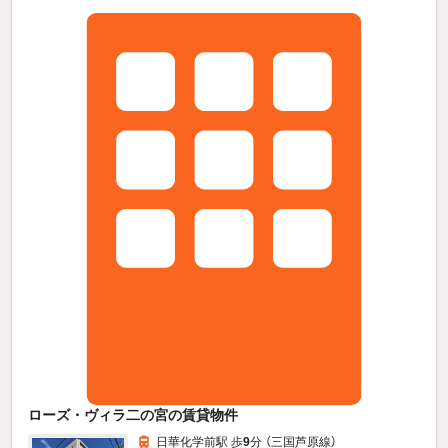
ローズ・ヴィラ二の宮の賃貸物件
日華化学前駅 歩
9
分 （三国芦原線）