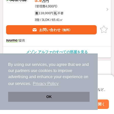
5.9
万円
（管理費4,000円）
118,000円
不要
敷
礼
3階 / 3LDK / 65.41㎡
お問い合わせ
（無料）
提供
メゾン アルファのすべての部屋を見る
By using our services, you agree that we and
our
partners
use cookies to improve
advertising and enhance your experience on
アプリに切り替えて、サクサクお部屋探し
our services.
Privacy Policy
会員登録なしですぐ使える。マップ検索やお気に入り保存など、
アプリ限定の便利な機能が使えます！
OK
Web版で続行
アプリを開く
駅・沿線を変更
絞り込み条件を変更