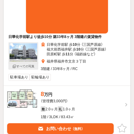
日華化学前駅より徒歩10分 築33年8ヶ月 3階建の賃貸物件
日華化学前駅 歩
10
分 （三国芦原線）
福大前西福井駅 歩
10
分 （三国芦原線）
田原町駅 歩
11
分 （福鉄線
など
）
福井県福井市文京３丁目
すべての写真
3階建 / 33年8ヶ月 / RC
駐車場あり
駐輪場あり
8
万円
（管理費3,000円）
2.0ヶ月
1.0ヶ月
敷
礼
1階 / 3LDK / 83.43㎡
お問い合わせ
（無料）