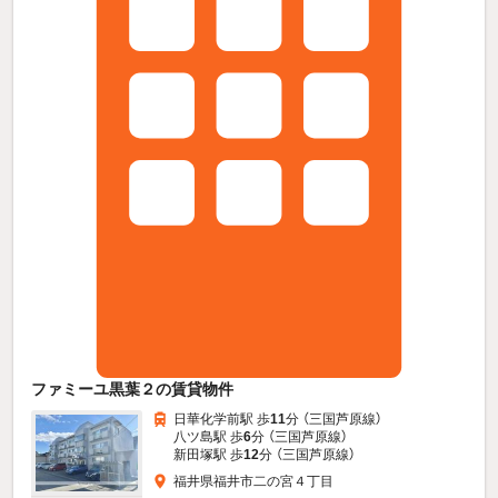
ファミーユ黒葉２の賃貸物件
日華化学前駅 歩
11
分 （三国芦原線）
八ツ島駅 歩
6
分 （三国芦原線）
新田塚駅 歩
12
分 （三国芦原線）
福井県福井市二の宮４丁目