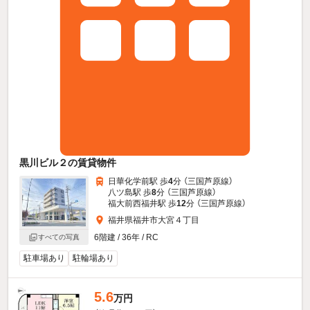
黒川ビル２の賃貸物件
日華化学前駅 歩
4
分 （三国芦原線）
八ツ島駅 歩
8
分 （三国芦原線）
福大前西福井駅 歩
12
分 （三国芦原線）
福井県福井市大宮４丁目
6階建 / 36年 / RC
すべての写真
駐車場あり
駐輪場あり
5.6
万円