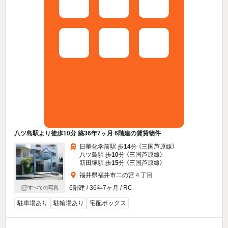
八ツ島駅より徒歩10分 築36年7ヶ月 6階建の賃貸物件
日華化学前駅 歩
14
分 （三国芦原線）
八ツ島駅 歩
10
分 （三国芦原線）
新田塚駅 歩
15
分 （三国芦原線）
福井県福井市二の宮４丁目
6階建 / 36年7ヶ月 / RC
すべての写真
駐車場あり
駐輪場あり
宅配ボックス