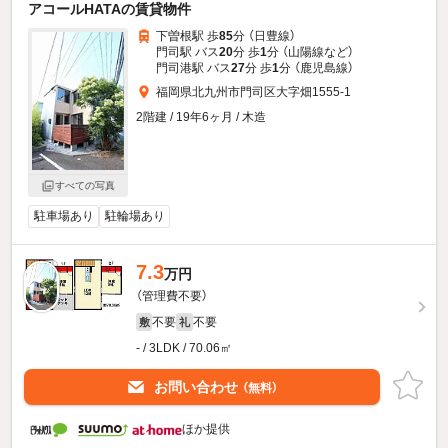
アコールHATAの賃貸物件
下曽根駅 歩
85
分 （日豊線）
門司駅 バス
20
分 歩
1
分 （山陽線
など
）
門司港駅 バス
27
分 歩
1
分 （鹿児島線）
福岡県北九州市門司区大字畑1555-1
2階建 / 19年6ヶ月 / 木造
すべての写真
駐車場あり
駐輪場あり
7.3
万円
（管理費不要）
不要
不要
敷
礼
- / 3LDK / 70.06㎡
お問い合わせ
（無料）
ほか提供