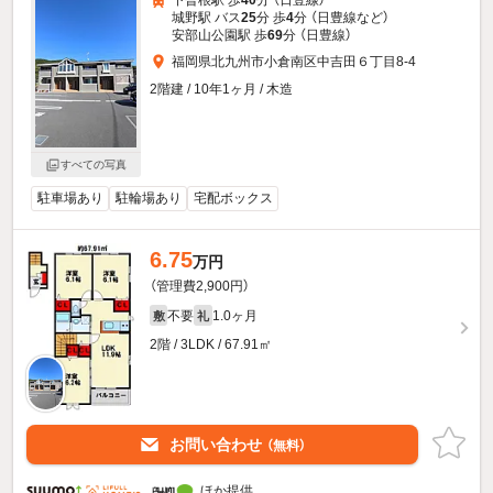
下曽根駅 歩
40
分 （日豊線）
城野駅 バス
25
分 歩
4
分 （日豊線
など
）
安部山公園駅 歩
69
分 （日豊線）
福岡県北九州市小倉南区中吉田６丁目8-4
2階建 / 10年1ヶ月 / 木造
すべての写真
駐車場あり
駐輪場あり
宅配ボックス
6.75
万円
（管理費2,900円）
不要
1.0ヶ月
敷
礼
2階 / 3LDK / 67.91㎡
お問い合わせ
（無料）
ほか提供