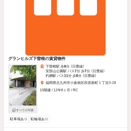
グランヒルズ下曽根の賃貸物件
下曽根駅 歩
8
分 （日豊線）
安部山公園駅 バス
7
分 歩
7
分 （日豊線）
朽網駅 バス
11
分 歩
8
分 （日豊線）
福岡県北九州市小倉南区田原新町１丁目3-28
10階建 / 12年6ヶ月 / RC
すべての写真
駐車場あり
駐輪場あり