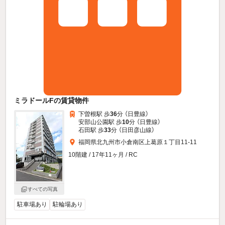
ミラドールFの賃貸物件
下曽根駅 歩
36
分 （日豊線）
安部山公園駅 歩
10
分 （日豊線）
石田駅 歩
33
分 （日田彦山線）
福岡県北九州市小倉南区上葛原１丁目11-11
10階建 / 17年11ヶ月 / RC
すべての写真
駐車場あり
駐輪場あり