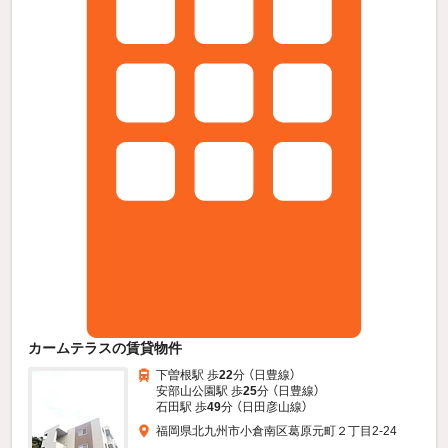
カームテラスの賃貸物件
下曽根駅 歩
22
分 （日豊線）
安部山公園駅 歩
25
分 （日豊線）
石田駅 歩
49
分 （日田彦山線）
福岡県北九州市小倉南区葛原元町２丁目2-24