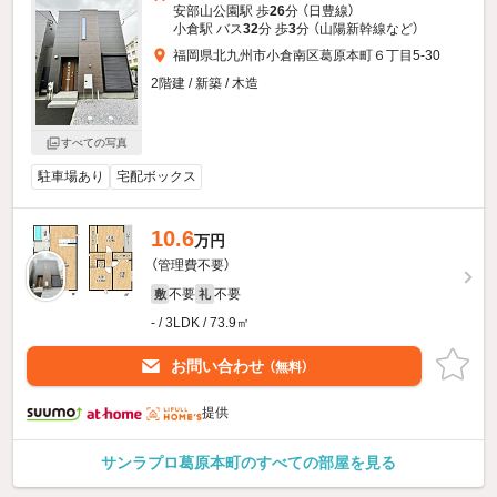
安部山公園駅 歩
26
分 （日豊線）
小倉駅 バス
32
分 歩
3
分 （山陽新幹線
など
）
福岡県北九州市小倉南区葛原本町６丁目5-30
2階建 / 新築 / 木造
すべての写真
駐車場あり
宅配ボックス
10.6
万円
（管理費不要）
不要
不要
敷
礼
- / 3LDK / 73.9㎡
お問い合わせ
（無料）
提供
サンラプロ葛原本町のすべての部屋を見る