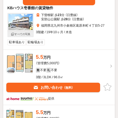
KBハウス壱番館の賃貸物件
下曽根駅 歩
23
分 （日豊線）
安部山公園駅 歩
28
分 （日豊線）
福岡県北九州市小倉南区葛原本町４丁目5-27
3階建 / 19年10ヶ月 / 木造
すべての写真
駐車場あり
駐輪場あり
5.5
万円
（管理費5,000円）
不要
不要
敷
礼
3階 / 3LDK / 96.0㎡
お問い合わせ
（無料）
提供
5.5
万円