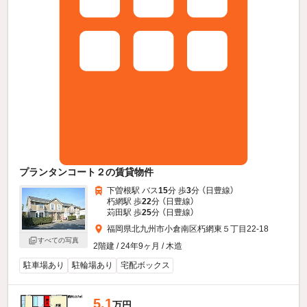
プランタンコート２の賃貸物件
下曽根駅 バス
15
分 歩
3
分 （日豊線）
朽網駅 歩
22
分 （日豊線）
苅田駅 歩
25
分 （日豊線）
福岡県北九州市小倉南区朽網東５丁目22-18
すべての写真
2階建 / 24年9ヶ月 / 木造
駐車場あり
駐輪場あり
宅配ボックス
5.1
万円