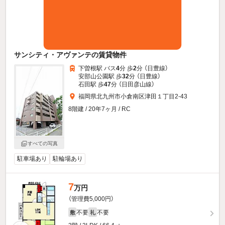
サンシティ・アヴァンテの賃貸物件
下曽根駅 バス
4
分 歩
2
分 （日豊線）
安部山公園駅 歩
32
分 （日豊線）
石田駅 歩
47
分 （日田彦山線）
福岡県北九州市小倉南区津田１丁目2-43
8階建 / 20年7ヶ月 / RC
すべての写真
駐車場あり
駐輪場あり
7
万円
（管理費5,000円）
不要
不要
敷
礼