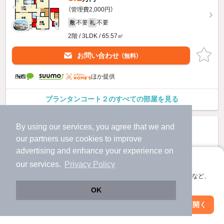
（管理費2,000円）
不要
不要
敷
礼
2階 / 3LDK / 65.57㎡
お問い合わせ
（無料）
ほか提供
プランタンコート２のすべての部屋を見る
By using our services, you agree that we and
our
partners
use cookies to improve
advertising and enhance your experience on
アプリに切り替えて、サクサクお部屋探し
our services.
Privacy Policy
会員登録なしですぐ使える。マップ検索やお気に入り保存など、
アプリ限定の便利な機能が使えます！
OK
Web版で続行
アプリを開く
駅・沿線を変更
絞り込み条件を変更