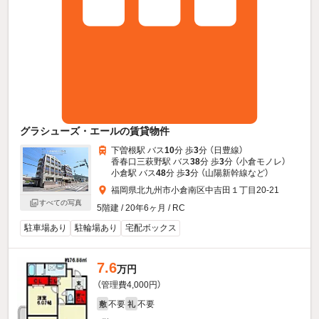
グラシューズ・エールの賃貸物件
下曽根駅 バス
10
分 歩
3
分 （日豊線）
香春口三萩野駅 バス
38
分 歩
3
分 （小倉モノレ）
小倉駅 バス
48
分 歩
3
分 （山陽新幹線
など
）
福岡県北九州市小倉南区中吉田１丁目20-21
すべての写真
5階建 / 20年6ヶ月 / RC
駐車場あり
駐輪場あり
宅配ボックス
7.6
万円
（管理費4,000円）
不要
不要
敷
礼