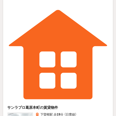
サンラプロ葛原本町の賃貸物件
下曽根駅 歩
19
分 （日豊線）