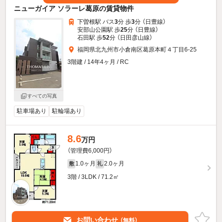
ニューガイア ソラーレ葛原の賃貸物件
下曽根駅 バス
3
分 歩
3
分 （日豊線）
安部山公園駅 歩
25
分 （日豊線）
石田駅 歩
52
分 （日田彦山線）
福岡県北九州市小倉南区葛原本町４丁目6-25
3階建 / 14年4ヶ月 / RC
すべての写真
駐車場あり
駐輪場あり
8.6
万円
（管理費6,000円）
1.0ヶ月
2.0ヶ月
敷
礼
3階 / 3LDK / 71.2㎡
お問い合わせ
（無料）