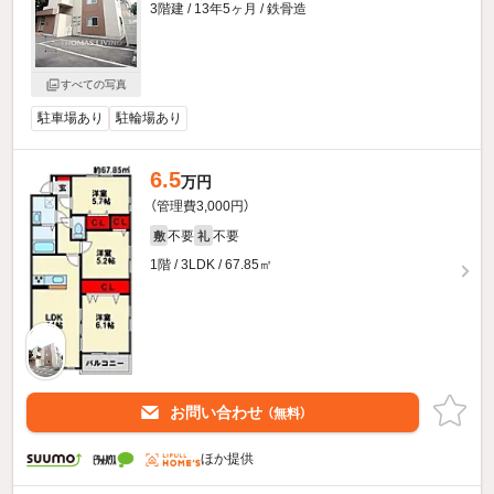
3階建 / 13年5ヶ月 / 鉄骨造
すべての写真
駐車場あり
駐輪場あり
6.5
万円
（管理費3,000円）
不要
不要
敷
礼
1階 / 3LDK / 67.85㎡
お問い合わせ
（無料）
ほか提供