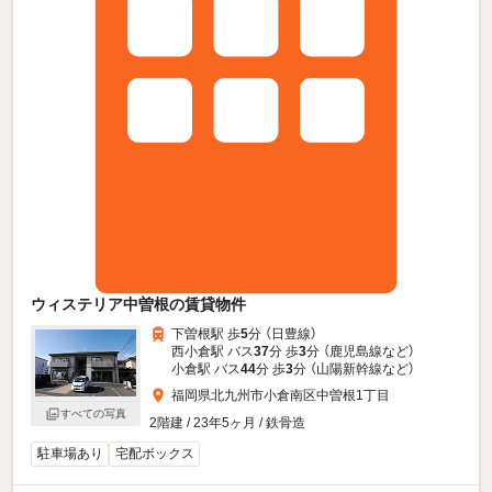
ウィステリア中曽根の賃貸物件
下曽根駅 歩
5
分 （日豊線）
西小倉駅 バス
37
分 歩
3
分 （鹿児島線
など
）
小倉駅 バス
44
分 歩
3
分 （山陽新幹線
など
）
福岡県北九州市小倉南区中曽根1丁目
すべての写真
2階建 / 23年5ヶ月 / 鉄骨造
駐車場あり
宅配ボックス