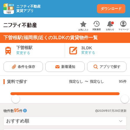
ニフティ不動産
ダウンロード
賃貸アプリ
お知らせ
閲覧履歴
マイページ
お気に入り
下曽根駅(福岡県)近くの3LDKの賃貸物件一覧
下曽根駅
3LDK
変更する
変更する
条件を保存
新着通知
アプリで探す
賃料で探す
指定なし
〜
指定なし
95
件
指定した賃料で絞り込む
95
物件数
件
2026年07月29日
更新