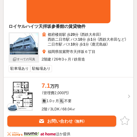
ロイヤルハイツ天拝坂参番館の賃貸物件
都府楼前駅 歩
20
分 （西鉄大牟田）
西鉄二日市駅 バス
10
分 歩
1
分 （西鉄大牟田
など
）
二日市駅 バス
10
分 歩
1
分 （鹿児島線）
福岡県筑紫野市天拝坂６丁目
2階建 / 26年3ヶ月 / 鉄骨造
すべての写真
駐車場あり
駐輪場あり
7.1
万円
（管理費2,000円）
1.0ヶ月
不要
敷
礼
2階 / 3LDK / 68.04㎡
お問い合わせ
（無料）
ほか提供