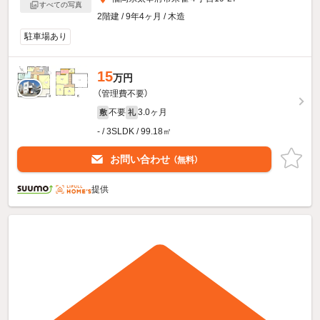
すべての写真
2階建 / 9年4ヶ月 / 木造
駐車場あり
15
万円
（管理費不要）
不要
3.0ヶ月
敷
礼
- / 3SLDK / 99.18㎡
お問い合わせ
（無料）
提供