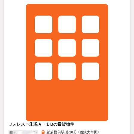
フォレスト朱雀Ａ・ＢBの賃貸物件
都府楼前駅 歩
10
分 （西鉄大牟田）