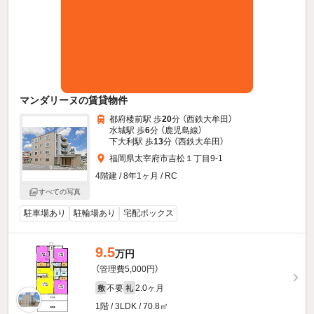
マンダリーヌの賃貸物件
都府楼前駅 歩
20
分 （西鉄大牟田）
水城駅 歩
6
分 （鹿児島線）
下大利駅 歩
13
分 （西鉄大牟田）
福岡県太宰府市吉松１丁目9-1
4階建 / 8年1ヶ月 / RC
すべての写真
駐車場あり
駐輪場あり
宅配ボックス
9.5
万円
（管理費5,000円）
不要
2.0ヶ月
敷
礼
1階 / 3LDK / 70.8㎡