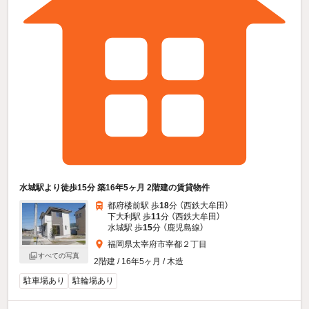
水城駅より徒歩15分 築16年5ヶ月 2階建の賃貸物件
都府楼前駅 歩
18
分 （西鉄大牟田）
下大利駅 歩
11
分 （西鉄大牟田）
水城駅 歩
15
分 （鹿児島線）
福岡県太宰府市宰都２丁目
すべての写真
2階建 / 16年5ヶ月 / 木造
駐車場あり
駐輪場あり