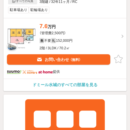
すべての写真
3階建 / 32年11ヶ月 / RC
駐車場あり
駐輪場あり
7.6
万円
（管理費2,500円）
不要
152,000円
敷
礼
2階 / 3LDK / 70.2㎡
お問い合わせ
（無料）
提供
ドミール水城のすべての部屋を見る