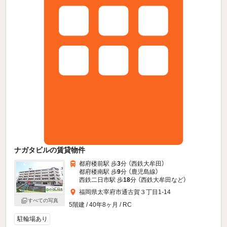
ナガタビルの賃貸物件
都府楼前駅 歩
3
分 （西鉄大牟田）
都府楼南駅 歩
9
分 （鹿児島線）
西鉄二日市駅 歩
18
分 （西鉄大牟田
など
）
福岡県太宰府市通古賀３丁目1-14
すべての写真
5階建 / 40年8ヶ月 / RC
駐輪場あり