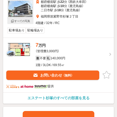
都府楼前駅 歩
22
分 （西鉄大牟田）
都府楼南駅 歩
10
分 （鹿児島線）
二日市駅 歩
18
分 （鹿児島線）
福岡県筑紫野市杉塚２丁目
すべての写真
4階建 / 32年 / RC
駐車場あり
駐輪場あり
7
万円
（管理費3,000円）
不要
140,000円
敷
礼
1階 / 3LDK / 69.55㎡
お問い合わせ
（無料）
提供
エステート杉塚のすべての部屋を見る