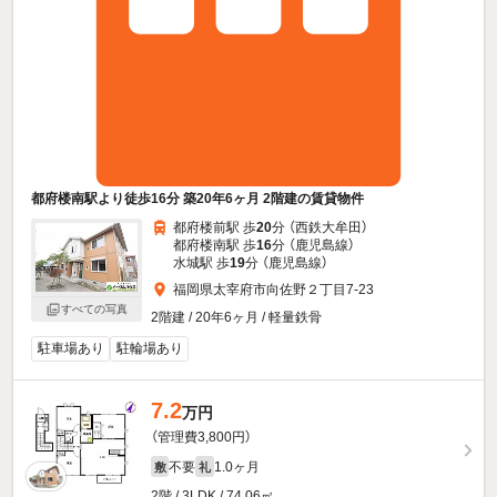
都府楼南駅より徒歩16分 築20年6ヶ月 2階建の賃貸物件
都府楼前駅 歩
20
分 （西鉄大牟田）
都府楼南駅 歩
16
分 （鹿児島線）
水城駅 歩
19
分 （鹿児島線）
福岡県太宰府市向佐野２丁目7-23
すべての写真
2階建 / 20年6ヶ月 / 軽量鉄骨
駐車場あり
駐輪場あり
7.2
万円
（管理費3,800円）
不要
1.0ヶ月
敷
礼
2階 / 3LDK / 74.06㎡