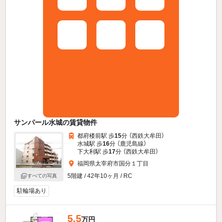
サンパール水城の賃貸物件
都府楼前駅 歩
15
分 （西鉄大牟田）
水城駅 歩
16
分 （鹿児島線）
下大利駅 歩
17
分 （西鉄大牟田）
福岡県太宰府市国分１丁目
5階建 / 42年10ヶ月 / RC
すべての写真
駐輪場あり
5.5
万円