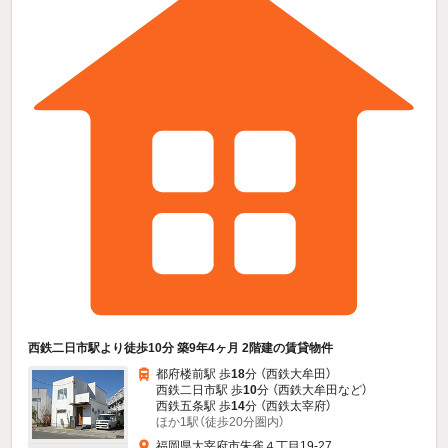
西鉄二日市駅より徒歩10分 築9年4ヶ月 2階建の賃貸物件
都府楼前駅 歩
18
分 （西鉄大牟田）
西鉄二日市駅 歩
10
分 （西鉄大牟田
など
）
西鉄五条駅 歩
14
分 （西鉄太宰府）
ほか1駅（徒歩20分圏内）
福岡県太宰府市朱雀４丁目19-27