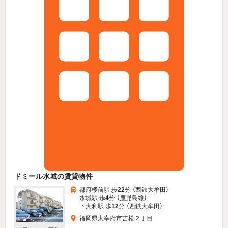
ドミール水城の賃貸物件
都府楼前駅 歩
22
分 （西鉄大牟田）
水城駅 歩
4
分 （鹿児島線）
下大利駅 歩
12
分 （西鉄大牟田）
福岡県太宰府市吉松２丁目