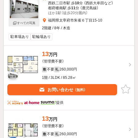
西鉄二日市駅 歩
10
分 （西鉄大牟田
など
）
都府楼南駅 歩
11
分 （鹿児島線）
ほか1駅（徒歩20分圏内）
福岡県太宰府市朱雀６丁目15-10
すべての写真
2階建 / 8年 / 木造
駐車場あり
駐輪場あり
13
万円
（管理費不要）
不要
260,000円
敷
礼
1階 / 3LDK / 85.28㎡
お問い合わせ
（無料）
提供
13
万円
（管理費不要）
不要
260,000円
敷
礼