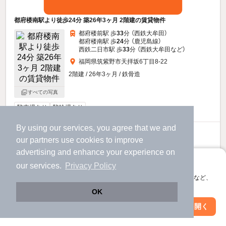
都府楼南駅より徒歩24分 築26年3ヶ月 2階建の賃貸物件
都府楼前駅 歩
33
分 （西鉄大牟田）
都府楼南駅 歩
24
分 （鹿児島線）
西鉄二日市駅 歩
33
分 （西鉄大牟田
など
）
福岡県筑紫野市天拝坂6丁目8-22
2階建 / 26年3ヶ月 / 鉄骨造
すべての写真
駐車場あり
駐輪場あり
By using our services, you agree that we and
7.1
万円
our
partners
use cookies to improve
（管理費2,000円）
advertising and enhance your experience on
1.0ヶ月
不要
敷
礼
アプリに切り替えて、サクサクお部屋探し
our services.
Privacy Policy
2階 / 3LDK / 68.0㎡
会員登録なしですぐ使える。マップ検索やお気に入り保存など、
アプリ限定の便利な機能が使えます！
OK
お問い合わせ
（無料）
Web版で続行
アプリを開く
駅・沿線を変更
絞り込み条件を変更
提供