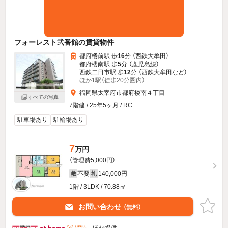
フォーレスト弐番館の賃貸物件
都府楼前駅 歩
16
分 （西鉄大牟田）
都府楼南駅 歩
5
分 （鹿児島線）
西鉄二日市駅 歩
12
分 （西鉄大牟田
など
）
ほか1駅（徒歩20分圏内）
福岡県太宰府市都府楼南４丁目
すべての写真
7階建 / 25年5ヶ月 / RC
駐車場あり
駐輪場あり
7
万円
（管理費5,000円）
不要
140,000円
敷
礼
1階 / 3LDK / 70.88㎡
お問い合わせ
（無料）