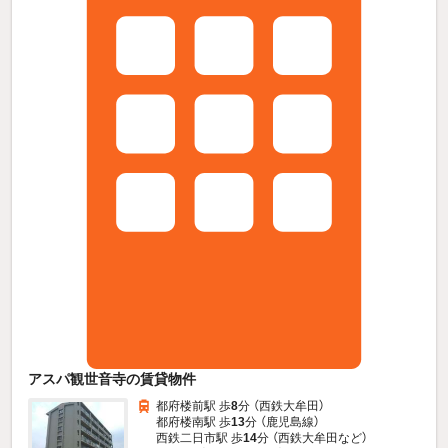
アスパ観世音寺の賃貸物件
都府楼前駅 歩
8
分 （西鉄大牟田）
都府楼南駅 歩
13
分 （鹿児島線）
西鉄二日市駅 歩
14
分 （西鉄大牟田
など
）