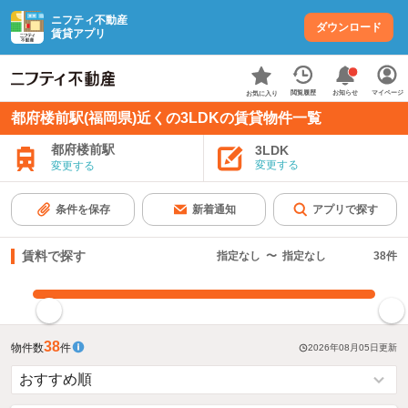
ニフティ不動産
ダウンロード
賃貸アプリ
お知らせ
閲覧履歴
マイページ
お気に入り
都府楼前駅(福岡県)近くの3LDKの賃貸物件一覧
都府楼前駅
3LDK
変更する
変更する
条件を保存
新着通知
アプリで探す
賃料で探す
指定なし
〜
指定なし
38
件
指定した賃料で絞り込む
38
物件数
件
2026年08月05日
更新