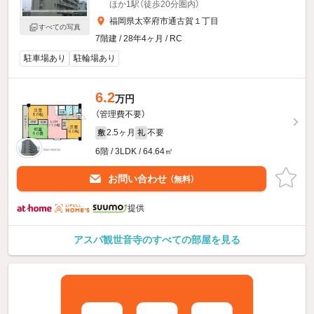
ほか1駅（徒歩20分圏内）
福岡県太宰府市通古賀１丁目
すべての写真
7階建 / 28年4ヶ月 / RC
駐車場あり
駐輪場あり
6.2
万円
（管理費不要）
2.5ヶ月
不要
敷
礼
6階 / 3LDK / 64.64㎡
お問い合わせ
（無料）
提供
アスパ観世音寺のすべての部屋を見る