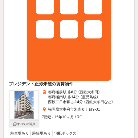
プレジデント正弥朱雀の賃貸物件
都府楼前駅 歩
8
分 （西鉄大牟田）
都府楼南駅 歩
14
分 （鹿児島線）
西鉄二日市駅 歩
14
分 （西鉄大牟田
など
）
福岡県太宰府市朱雀６丁目9-31
7階建 / 15年10ヶ月 / RC
すべての写真
駐車場あり
駐輪場あり
宅配ボックス