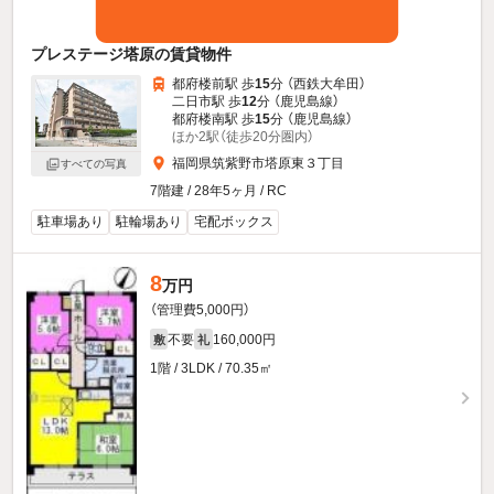
プレステージ塔原の賃貸物件
都府楼前駅 歩
15
分 （西鉄大牟田）
二日市駅 歩
12
分 （鹿児島線）
都府楼南駅 歩
15
分 （鹿児島線）
ほか2駅（徒歩20分圏内）
福岡県筑紫野市塔原東３丁目
すべての写真
7階建 / 28年5ヶ月 / RC
駐車場あり
駐輪場あり
宅配ボックス
8
万円
（管理費5,000円）
不要
160,000円
敷
礼
1階 / 3LDK / 70.35㎡