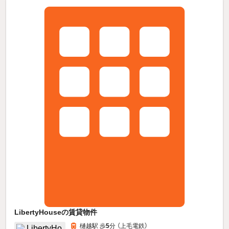
LibertyHouseの賃貸物件
樋越駅 歩
5
分 （上毛電鉄）