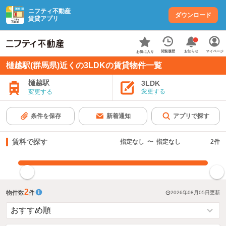
ニフティ不動産
ダウンロード
賃貸アプリ
お知らせ
閲覧履歴
マイページ
お気に入り
樋越駅(群馬県)近くの3LDKの賃貸物件一覧
樋越駅
3LDK
変更する
変更する
条件を保存
新着通知
アプリで探す
賃料で探す
指定なし
〜
指定なし
2
件
指定した賃料で絞り込む
2
物件数
件
2026年08月05日
更新