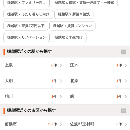
樋越駅 x ファミリー向け
樋越駅 x 借家・賃貸一戸建て・一軒家
樋越駅 x ふたり暮らし向け
樋越駅 x 新築＆築浅
樋越駅 x 家賃4万円以下
樋越駅 x 賃貸マンション
樋越駅 x リノベーション
樋越駅 x 学生向け
樋越駅近くの駅から探す
上泉
江木
6
件
1
件
大胡
北原
1
件
1
件
粕川
膳
1
件
1
件
樋越駅近くの市区から探す
前橋市
佐波郡玉村町
252
件
5
件