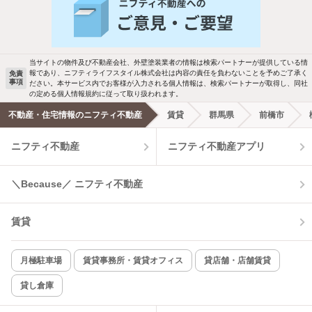
バス・トイレ別
2階以上
駐車場あり
ペット相談
当サイトの物件及び不動産会社、外壁塗装業者の情報は検索パートナーが提供している情
報であり、ニフティライフスタイル株式会社は内容の責任を負わないことを予めご了承く
免責
事項
ださい。本サービス内でお客様が入力される個人情報は、検索パートナーが取得し、同社
洗濯機置場あり
独立洗面台
の定める個人情報規約に従って取り扱われます。
不動産・住宅情報のニフティ不動産
賃貸
群馬県
前橋市
エアコンあり
都市ガス
ニフティ不動産
ニフティ不動産アプリ
温水洗浄便座
オートロック
＼Because／ ニフティ不動産
コンロ2口以上
追焚き機能
賃貸
TV付インターホン
角部屋
新着のみ
インターネット無料
月極駐車場
賃貸事務所・賃貸オフィス
貸店舗・店舗賃貸
貸し倉庫
該当件数:
物件一覧に反映
2