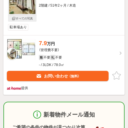
2階建 / 51年2ヶ月 / 木造
すべての写真
駐車場あり
7.9
万円
（管理費不要）
不要
不要
敷
礼
- / 3LDK / 78.0㎡
お問い合わせ
（無料）
提供
新着物件メール通知
ご希望の条件の物件が見つかり次第、