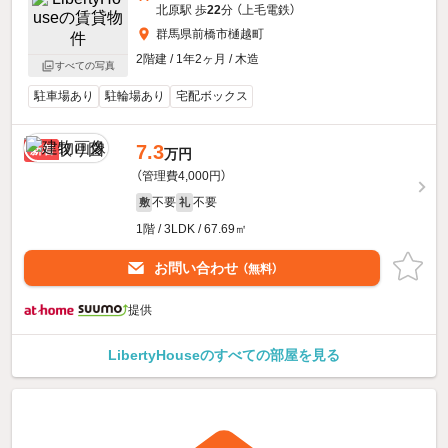
北原駅 歩
22
分 （上毛電鉄）
群馬県前橋市樋越町
2階建 / 1年2ヶ月 / 木造
すべての写真
駐車場あり
駐輪場あり
宅配ボックス
7.3
新着
万円
（管理費4,000円）
不要
不要
敷
礼
1階 / 3LDK / 67.69㎡
お問い合わせ
（無料）
提供
LibertyHouseのすべての部屋を見る