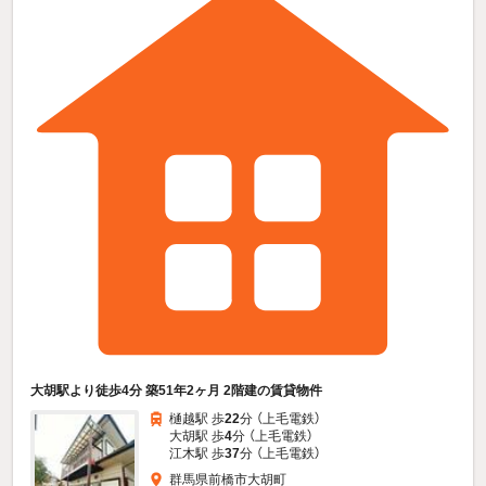
大胡駅より徒歩4分 築51年2ヶ月 2階建の賃貸物件
樋越駅 歩
22
分 （上毛電鉄）
大胡駅 歩
4
分 （上毛電鉄）
江木駅 歩
37
分 （上毛電鉄）
群馬県前橋市大胡町